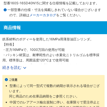
型番160S-16SD40N15に関する仕様情報を記載しております。
一部型番の仕様・寸法を掲載しきれていない場合がございます
ので、詳細は
メーカーカタログ
をご覧ください。
商品情報
鉄系材料のボディーを使用した16MPa用薄形油圧シリンダ。
【特長】
・圧力16MPaで、1000万回の使用が可能
・パッキン材質は、耐摩耗性のよい水素化ニトリルゴムを標準採
用。標準形は、周囲温度120℃まで使用可能
・油圧シリンダで重要な軸受部には特殊銅合金を採用
続きを読む
・スイッチの取付はスライド方式で任意の位置設定が可能
ご注意
型番によって同一型式で複数の納期が表示される場合がござ
います。
同じ商品のため在庫品納期をご参照ください。
中国でのレアアース輸出規制に伴い、在庫限りで受注停止と