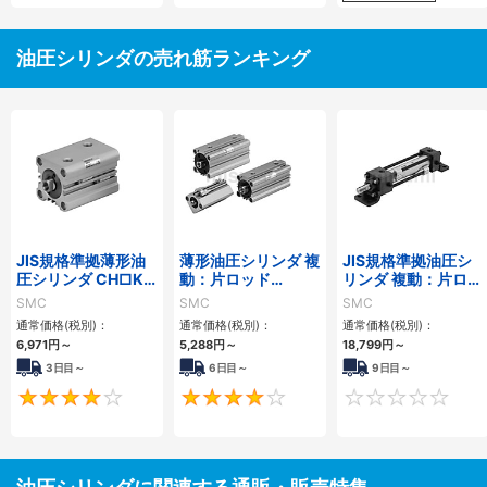
油圧シリンダの売れ筋ランキング
JIS規格準拠薄形油
薄形油圧シリンダ 複
JIS規格準拠油圧シ
圧シリンダ CH□KD
動：片ロッド
リンダ 複動：片ロッ
シリーズ
CH□QBシリーズ
ド CH2E・CH2F・
SMC
SMC
SMC
CH2G・CH2Hシリ
通常価格(税別)：
通常価格(税別)：
通常価格(税別)：
ーズ
6,971
円
～
5,288
円
～
18,799
円
～
3日目～
6日目～
9日目～
4
4