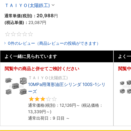
ＴＡＩＹＯ(太陽鉄工)
20,988
通常単価(税別)：
円
(税込単価)：
23,087
円
0
0件のレビュー（商品レビューの投稿ができます）
よく一緒に見られています
よく一
閲覧中の商品と併せてご検討ください
閲覧
ＴＡＩＹＯ(太陽鉄工)
10MPa用薄形油圧シリンダ 100S-1シリ
ーズ
3
通常価格(税別)：
12,126
円
～
(税込価格：
13,339
円
～)
通常出荷日：9 日目 ～