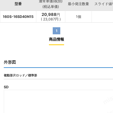
通常単価(税別)
型番
最小発注数量
スライド値
(税込単価)
20,988
円
160S-16SD40N15
1個
(
23,087
円
)
1
商品情報
外形図
複動形片ロッド／標準形
SD