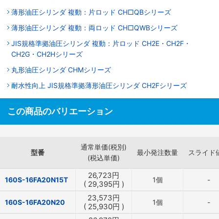
薄形油圧シリンダ 複動：片ロッド CH□QBシリーズ
薄形油圧シリンダ 複動：両ロッド CH□QWBシリーズ
JIS規格準拠油圧シリンダ 複動：片ロッド CH2E・CH2F・
CH2G・CH2Hシリーズ
丸形油圧シリンダ CHMシリーズ
耐水性向上 JIS規格準拠薄形油圧シリンダ CH2Fシリーズ
この商品のバリエーション
通常単価(税別)
型番
最小発注数量
スライド
(税込単価)
26,723
円
160S-16FA20N15T
1個
-
(
29,395
円
)
23,573
円
160S-16FA20N20
1個
-
(
25,930
円
)