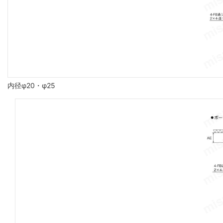
内径φ20・φ25