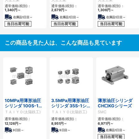
通常価格(税別)：
通常価格(税別)：
通常価格(税別)：
1,340
円
～
2,679
円
～
1,306
円
～
在庫品1日目～
在庫品1日目～
在庫品1日目～
当日出荷可能
当日出荷可能
当日出荷可能
この商品を見た人は、こんな商品も見ています
10MPa用薄形油圧
3.5MPa用薄形油圧
薄形油圧シリンダ
シリンダ 100S-1シ
シリンダ 35S-1シリ
CH□KGシリーズ
リーズ
ーズ
ＴＡＩＹＯ(太陽鉄工)
ＴＡＩＹＯ(太陽鉄工)
SMC
通常価格(税別)：
通常価格(税別)：
通常価格(税別)：
12,126
円
～
8,951
円
～
6,971
円
～
9
日目～
9
日目～
在庫品1日目～
当日出荷可能