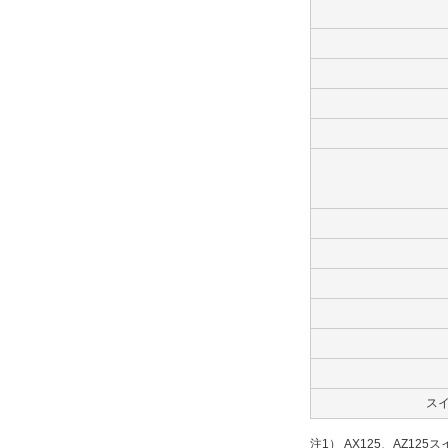
ス
注1） AX125、AZ12