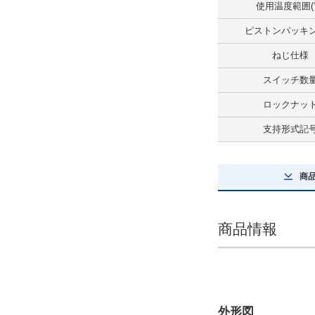
使用温度範囲(
解除
ピストンパッキ
ねじ仕様
ねじ仕様
おねじ仕様
スイッチ数
解除
ロックナッ
ポート仕様
支持形式記
Rcねじ
解除
商
ロックナット
なし
商品情報
解除
空気抜き仕様
空気抜きなし（標準）
外形図