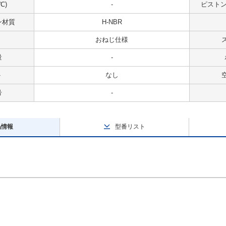
℃)
-
ピストンス
ン材質
H-NBR
おねじ仕様
量
-
ト
なし
号
-
品情報
型番リスト