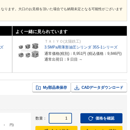
となります。大口のお見積を頂いた場合でも納期未定となる可能性がございます
よく一緒に見られています
ＴＡＩＹＯ(太陽鉄工)
ーズ
3.5MPa用薄形油圧シリンダ 35S-1シリーズ
通常価格(税別)：
8,951
円
(税込価格：
9,846
円
)
通常出荷日：9 日目 ～
My部品表保存
CADデータダウンロード
数量：
価格を確認
-
円
)