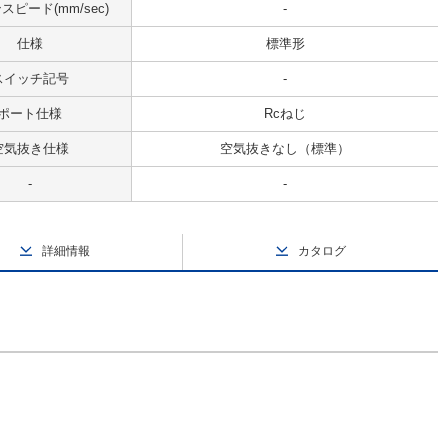
ピード(mm/sec)
-
仕様
標準形
スイッチ記号
-
ポート仕様
Rcねじ
空気抜き仕様
空気抜きなし（標準）
-
-
詳細情報
カタログ