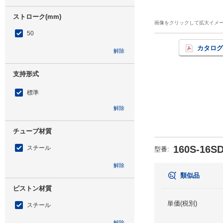
ストローク(mm)
画像をクリックして拡大イメ
50
カタログ
解除
支持形式
標準
解除
チューブ材質
160S-16S
スチール
型番
:
解除
類似品
ピストン材質
単価(税別)
スチール
解除