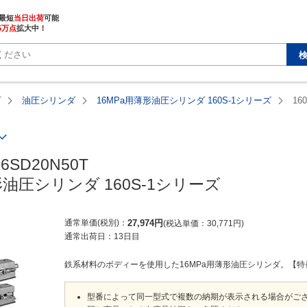
最短
当日出荷
5万点
拡大中！
プ
油圧シリンダ
16MPa用薄形油圧シリンダ 160S-1シリーズ
16
16SD20N50T

形油圧シリンダ 160S-1シリーズ
通常単価(税別)
27,974
円
税込単価
30,771
円
通常出荷日：
13日目
鉄系材料のボディーを使用した16MPa用薄形油圧シリンダ。【特長】・
型番によって同一型式で複数の納期が表示される場合がご