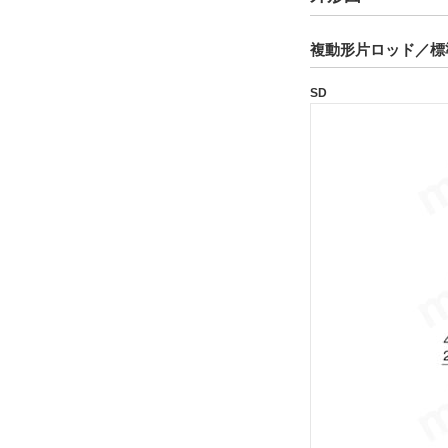
解除
複動形片ロッド／標
タイプ
SD
160S-1
CAD
2D
3D
出荷日
すべて
13日以内