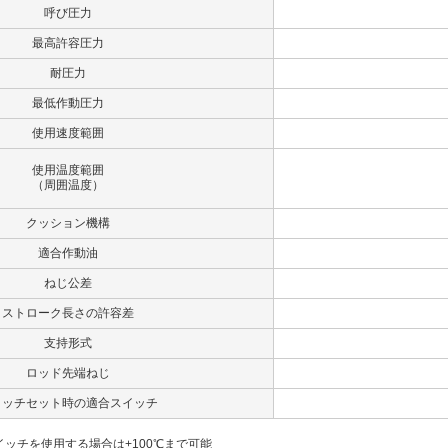
呼び圧力
最高許容圧力
耐圧力
最低作動圧力
使用速度範囲
使用温度範囲
（周囲温度）
クッション機構
適合作動油
ねじ公差
ストローク長さの許容差
支持形式
ロッド先端ねじ
イッチセット時の適合スイッチ
5スイッチを使用する場合は+100℃まで可能