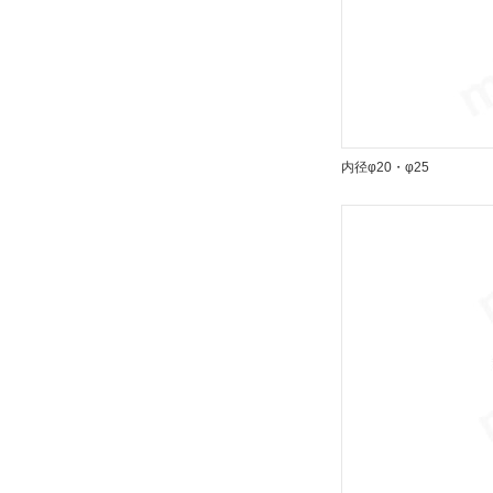
内径φ20・φ25