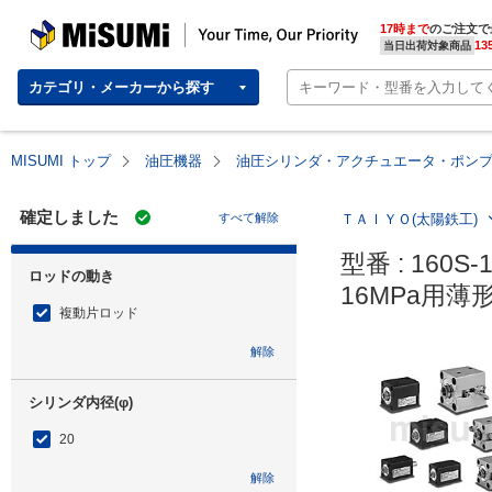
MISUMI | Your Time, Our Priority
17時まで
のご注文で
13
当日出荷対象商品
カテゴリ・メーカーから探す
MISUMI トップ
油圧機器
油圧シリンダ・アクチュエータ・ポン
確定しました
すべて解除
ＴＡＩＹＯ(太陽鉄工)
型番 : 160S-
ロッドの動き
16MPa用薄
複動片ロッド
解除
シリンダ内径(φ)
20
解除