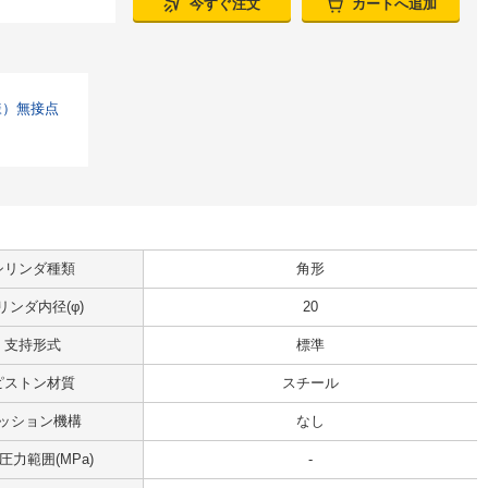
今すぐ注文
カートへ追加
様）無接点
シリンダ種類
角形
リンダ内径(φ)
20
支持形式
標準
ピストン材質
スチール
ッション機構
なし
圧力範囲(MPa)
-