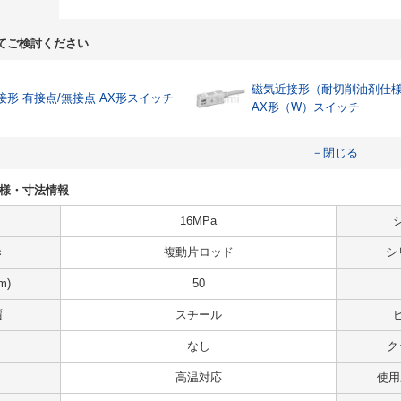
てご検討ください
磁気近接形（耐切削油剤仕
接形 有接点/無接点 AX形スイッチ
AX形（W）スイッチ
－閉じる
Tの仕様・寸法情報
16MPa
き
複動片ロッド
シ
m)
50
質
スチール
なし
ク
高温対応
使用