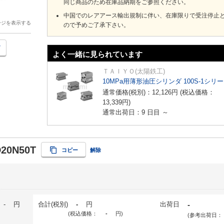
同じ商品のため在庫品納期をご参照ください。
中国でのレアアース輸出規制に伴い、在庫限りで受注停止
ージを表示する
ので予めご了承下さい。
よく一緒に見られています
ＴＡＩＹＯ(太陽鉄工)
10MPa用薄形油圧シリンダ 100S-1シリ
通常価格(税別)：
12,126
円
(税込価格：
13,339
円
)
通常出荷日：9 日目 ～
D20N50T
コピー
解除
-
円
合計(税別)
-
円
出荷日
-
(税込価格：
-
円
)
(参考出荷日：