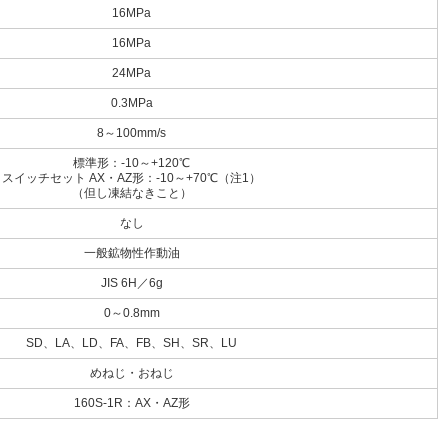
16MPa
16MPa
24MPa
0.3MPa
8～100mm/s
標準形：-10～+120℃
スイッチセット AX・AZ形：-10～+70℃（注1）
（但し凍結なきこと）
なし
一般鉱物性作動油
JIS 6H／6g
0～0.8mm
SD、LA、LD、FA、FB、SH、SR、LU
めねじ・おねじ
160S-1R：AX・AZ形