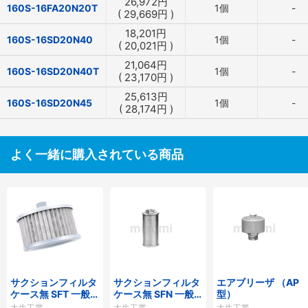
26,972
円
160S-16FA20N20T
1個
-
(
29,669
円
)
18,201
円
160S-16SD20N40
1個
-
(
20,021
円
)
21,064
円
160S-16SD20N40T
1個
-
(
23,170
円
)
25,613
円
160S-16SD20N45
1個
-
(
28,174
円
)
よく一緒に購入されている商品
サクションフィルタ
サクションフィルタ
エアブリーザ （AP
ケース無 SFT 一般作
ケース無 SFN 一般
型）
動油用
作動油用
大生工業
大生工業
大生工業