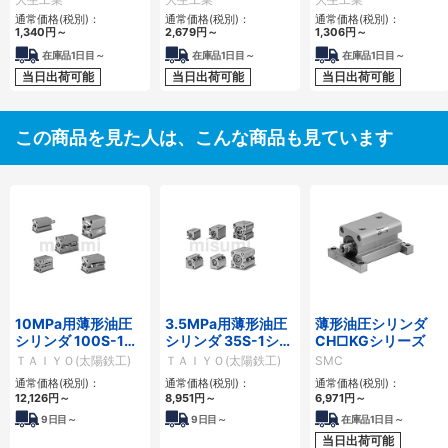
通常価格(税別)：
通常価格(税別)：
通常価格(税別)：
1,340
円
～
2,679
円
～
1,306
円
～
在庫品1日目～
在庫品1日目～
在庫品1日目～
当日出荷可能
当日出荷可能
当日出荷可能
この商品を見た人は、こんな商品も見ています
10MPa用薄形油圧
3.5MPa用薄形油圧
薄形油圧シリンダ
シリンダ 100S-1シ
シリンダ 35S-1シリ
CH□KGシリーズ
リーズ
ーズ
ＴＡＩＹＯ(太陽鉄工)
ＴＡＩＹＯ(太陽鉄工)
SMC
通常価格(税別)：
通常価格(税別)：
通常価格(税別)：
12,126
円
～
8,951
円
～
6,971
円
～
9
日目～
9
日目～
在庫品1日目～
当日出荷可能