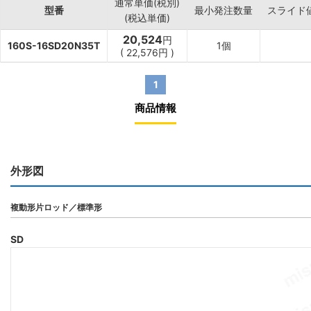
通常単価(税別)
型番
最小発注数量
スライド
(税込単価)
20,524
円
160S-16SD20N35T
1個
(
22,576
円
)
1
商品情報
外形図
複動形片ロッド／標準形
SD