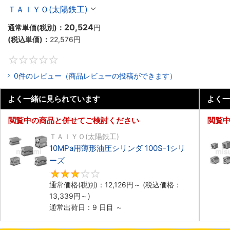
ＴＡＩＹＯ(太陽鉄工)
20,524
通常単価(税別)：
円
(税込単価)：
22,576
円
0
0件のレビュー（商品レビューの投稿ができます）
よく一緒に見られています
よく一
閲覧中の商品と併せてご検討ください
閲覧
ＴＡＩＹＯ(太陽鉄工)
10MPa用薄形油圧シリンダ 100S-1シリ
ーズ
3
通常価格(税別)：
12,126
円
～
(税込価格：
13,339
円
～)
通常出荷日：9 日目 ～