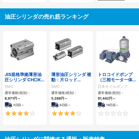
油圧シリンダの売れ筋ランキング
JIS規格準拠薄形油
薄形油圧シリンダ 複
トロコイドポンプ
圧シリンダ CH□KD
動：片ロッド
（三相モータ一体
シリーズ
CH□QBシリーズ
型） 2MY-Sフィル
SMC
SMC
日本オイルポンプ
ター
通常価格(税別)：
通常価格(税別)：
通常価格(税別)：
6,971
円
～
5,288
円
～
91,442
円
～
3日目～
6日目～
19日目～
4
4