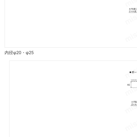
内径φ20・φ25