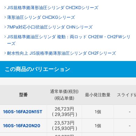
JIS規格準拠薄形油圧シリンダ CH□KDシリーズ
薄形油圧シリンダ CH□KGシリーズ
7MPa対応小口径油圧シリンダ CHNシリーズ
JIS規格準拠油圧シリンダ 複動：両ロッド CH2EW・CH2FWシリ
ーズ
耐水性向上 JIS規格準拠薄形油圧シリンダ CH2Fシリーズ
この商品のバリエーション
通常単価(税別)
型番
最小発注数量
スライド
(税込単価)
26,723
円
160S-16FA20N15T
1個
-
(
29,395
円
)
23,573
円
160S-16FA20N20
1個
-
(
25,930
円
)