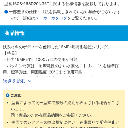
型番160S-16SD20N35Tに関する仕様情報を記載しております。
一部型番の仕様・寸法を掲載しきれていない場合がございます
ので、詳細は
メーカーカタログ
をご覧ください。
商品情報
鉄系材料のボディーを使用した16MPa用薄形油圧シリンダ。
【特長】
・圧力16MPaで、1000万回の使用が可能
・パッキン材質は、耐摩耗性のよい水素化ニトリルゴムを標準採
用。標準形は、周囲温度120℃まで使用可能
・油圧シリンダで重要な軸受部には特殊銅合金を採用
続きを読む
・スイッチの取付はスライド方式で任意の位置設定が可能
ご注意
型番によって同一型式で複数の納期が表示される場合がござ
います。
同じ商品のため在庫品納期をご参照ください。
中国でのレアアース輸出規制に伴い、在庫限りで受注停止と