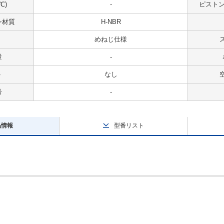
℃)
-
ピストンス
ン材質
H-NBR
めねじ仕様
量
-
ト
なし
号
-
品情報
型番リスト