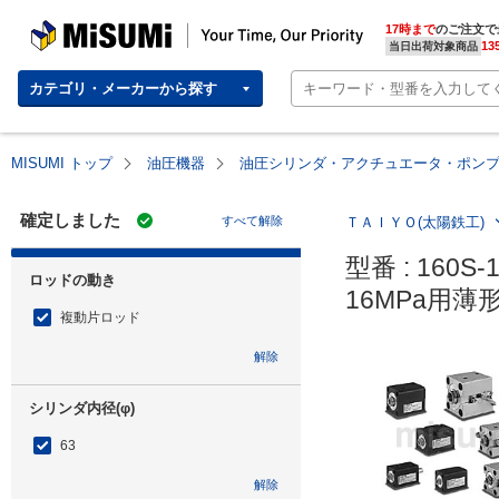
MISUMI | Your Time, Our Priority
17時まで
のご注文で
13
当日出荷対象商品
カテゴリ・メーカーから探す
MISUMI トップ
油圧機器
油圧シリンダ・アクチュエータ・ポン
確定しました
すべて解除
ＴＡＩＹＯ(太陽鉄工)
型番 : 160S-1
ロッドの動き
16MPa用薄
複動片ロッド
解除
シリンダ内径(φ)
63
解除