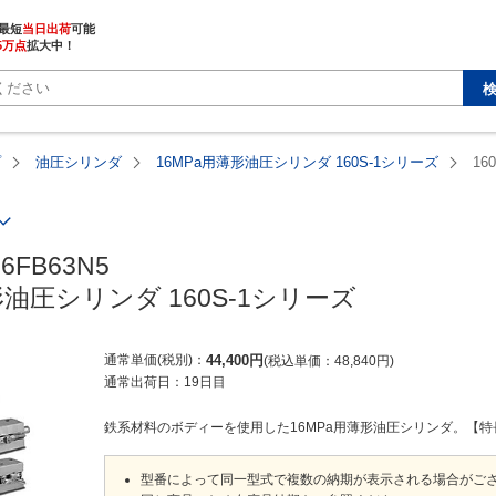
最短
当日出荷
5万点
拡大中！
プ
油圧シリンダ
16MPa用薄形油圧シリンダ 160S-1シリーズ
16
6FB63N5

形油圧シリンダ 160S-1シリーズ
通常単価(税別)
44,400
円
税込単価
48,840
円
通常出荷日：
19日目
鉄系材料のボディーを使用した16MPa用薄形油圧シリンダ。【特長】・
型番によって同一型式で複数の納期が表示される場合がご