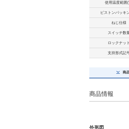
標準形
使用温度範囲(
解除
ピストンパッキ
ねじ仕様
ねじ仕様
スイッチ数
めねじ仕様
ロックナッ
解除
支持形式記
ポート仕様
Rcねじ
商
解除
ロックナット
商品情報
なし
解除
空気抜き仕様
外形図