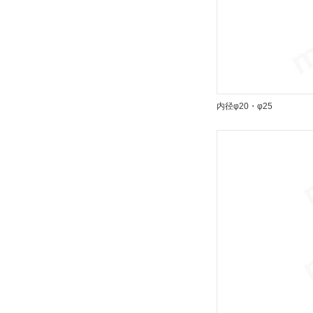
内径φ20・φ25