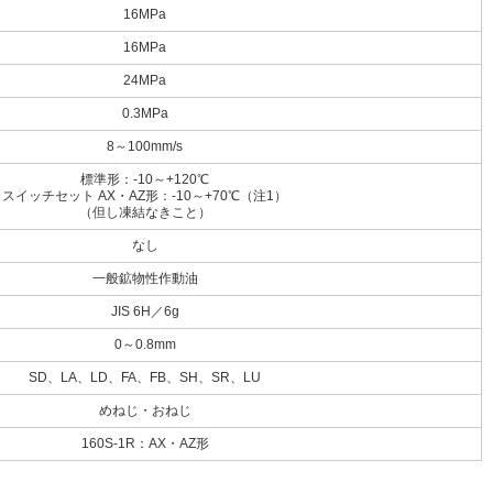
16MPa
16MPa
24MPa
0.3MPa
8～100mm/s
標準形：-10～+120℃
スイッチセット AX・AZ形：-10～+70℃（注1）
（但し凍結なきこと）
なし
一般鉱物性作動油
JIS 6H／6g
0～0.8mm
SD、LA、LD、FA、FB、SH、SR、LU
めねじ・おねじ
160S-1R：AX・AZ形