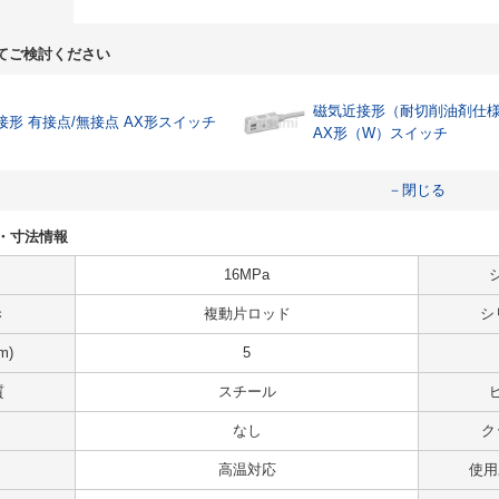
てご検討ください
磁気近接形（耐切削油剤仕
接形 有接点/無接点 AX形スイッチ
AX形（W）スイッチ
－閉じる
仕様・寸法情報
16MPa
き
複動片ロッド
シ
m)
5
質
スチール
なし
ク
高温対応
使用