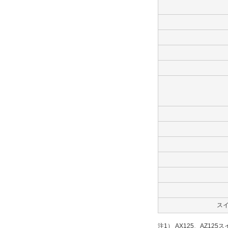
ス
注1） AX125、AZ12