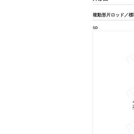
空気抜きなし（標準）
複動形片ロッド／標
解除
SD
タイプ
160S-1
CAD
2D
3D
出荷日
すべて
19日以内