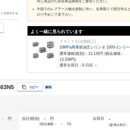
同じ商品のため在庫品納期をご参照ください。
中国でのレアアース輸出規制に伴い、在庫限りで受注停止
ージを表示する
ので予めご了承下さい。
よく一緒に見られています
ＴＡＩＹＯ(太陽鉄工)
10MPa用薄形油圧シリンダ 100S-1シリ
通常価格(税別)：
12,126
円
(税込価格：
13,339
円
)
通常出荷日：9 日目 ～
B63N5
コピー
解除
-
円
合計(税別)
-
円
出荷日
-
(税込価格：
-
円
)
(参考出荷日：