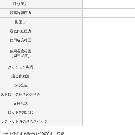
呼び圧力
最高許容圧力
耐圧力
最低作動圧力
使用速度範囲
使用温度範囲
（周囲温度）
クッション機構
適合作動油
ねじ公差
ストローク長さの許容差
支持形式
ロッド先端ねじ
イッチセット時の適合スイッチ
5スイッチを使用する場合は+100℃まで可能