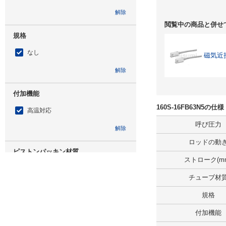
解除
閲覧中の商品と併せ
規格
なし
磁気近
解除
付加機能
160S-16FB63N5の
高温対応
呼び圧力
解除
ロッドの動
ピストンパッキン材質
ストローク(m
H-NBR
チューブ材
解除
規格
仕様
付加機能