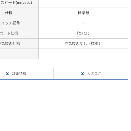
ピード(mm/sec)
-
仕様
標準形
スイッチ記号
-
ポート仕様
Rcねじ
空気抜き仕様
空気抜きなし（標準）
-
-
詳細情報
カタログ