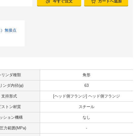
今すぐ注文
カートへ追加
様）無接点
シリンダ種類
角形
リンダ内径(φ)
63
支持形式
[ヘッド側フランジ] ヘッド側フランジ
ピストン材質
スチール
ッション機構
なし
圧力範囲(MPa)
-