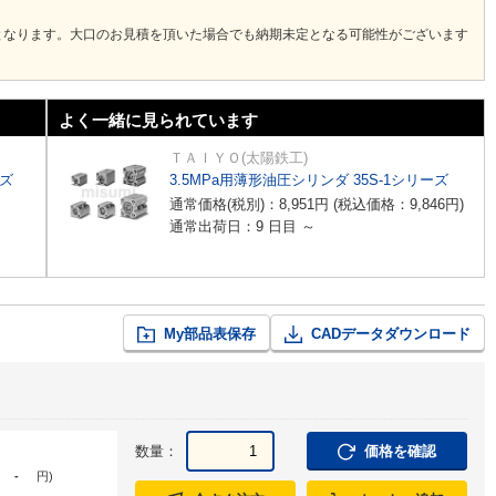
となります。大口のお見積を頂いた場合でも納期未定となる可能性がございます
よく一緒に見られています
ＴＡＩＹＯ(太陽鉄工)
ーズ
3.5MPa用薄形油圧シリンダ 35S-1シリーズ
通常価格(税別)：
8,951
円
(税込価格：
9,846
円
)
通常出荷日：9 日目 ～
My部品表保存
CADデータダウンロード
数量：
価格を確認
-
円
)