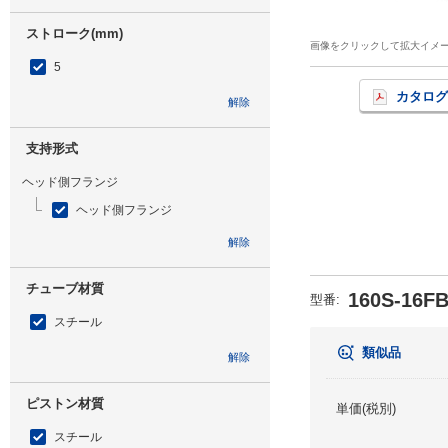
ストローク(mm)
画像をクリックして拡大イメ
5
カタログ
解除
支持形式
ヘッド側フランジ
ヘッド側フランジ
解除
チューブ材質
160S-16F
型番
:
スチール
類似品
解除
ピストン材質
単価(税別)
スチール