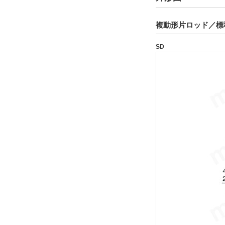
空気抜きなし（標準）
複動形片ロッド／標
解除
SD
タイプ
160S-1
CAD
2D
3D
出荷日
すべて
19日以内