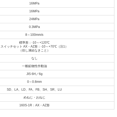
16MPa
16MPa
24MPa
0.3MPa
8～100mm/s
標準形：-10～+120℃
スイッチセット AX・AZ形：-10～+70℃（注1）
（但し凍結なきこと）
なし
一般鉱物性作動油
JIS 6H／6g
0～0.8mm
SD、LA、LD、FA、FB、SH、SR、LU
めねじ・おねじ
160S-1R：AX・AZ形