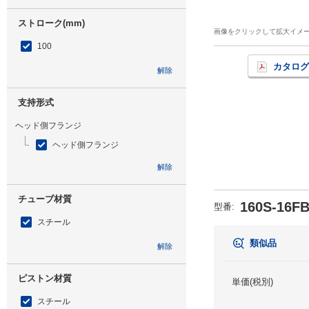
ストローク(mm)
画像をクリックして拡大イメ
100
カタログ
解除
支持形式
ヘッド側フランジ
ヘッド側フランジ
解除
チューブ材質
160S-16F
型番
:
スチール
類似品
解除
ピストン材質
単価(税別)
スチール