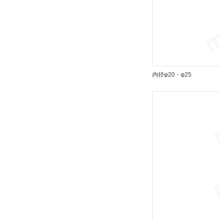
内径φ20・φ25