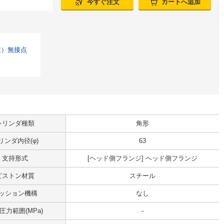
今すぐ注文
カートへ追加
様）無接点
シリンダ種類
角形
リンダ内径(φ)
63
支持形式
[ヘッド側フランジ] ヘッド側フランジ
ピストン材質
スチール
ッション機構
なし
圧力範囲(MPa)
-