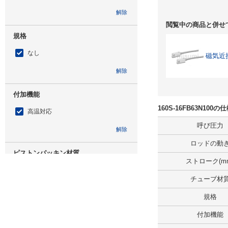
解除
閲覧中の商品と併せ
規格
なし
磁気近
解除
付加機能
160S-16FB63N10
高温対応
呼び圧力
解除
ロッドの動
ピストンパッキン材質
ストローク(m
H-NBR
チューブ材
解除
規格
仕様
付加機能