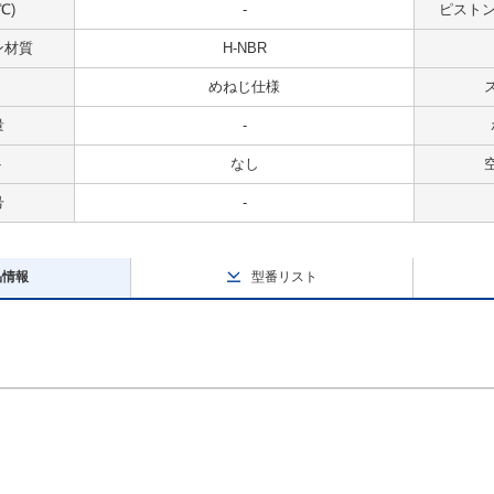
℃)
-
ピストンス
ン材質
H-NBR
めねじ仕様
量
-
ト
なし
号
-
品情報
型番リスト