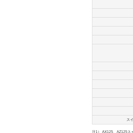
ス
注1） AX125、AZ12