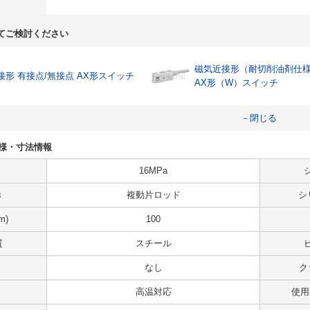
てご検討ください
磁気近接形（耐切削油剤仕
接形 有接点/無接点 AX形スイッチ
AX形（W）スイッチ
－閉じる
0の仕様・寸法情報
16MPa
き
複動片ロッド
シ
m)
100
質
スチール
なし
ク
高温対応
使用