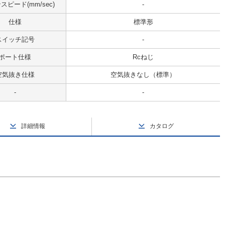
ピード(mm/sec)
-
仕様
標準形
スイッチ記号
-
ポート仕様
Rcねじ
空気抜き仕様
空気抜きなし（標準）
-
-
詳細情報
カタログ