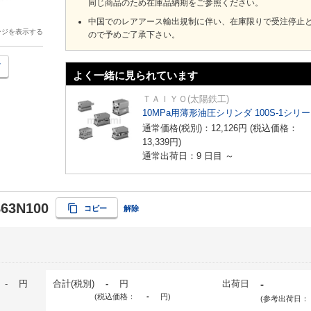
同じ商品のため在庫品納期をご参照ください。
中国でのレアアース輸出規制に伴い、在庫限りで受注停止
ージを表示する
ので予めご了承下さい。
よく一緒に見られています
ＴＡＩＹＯ(太陽鉄工)
10MPa用薄形油圧シリンダ 100S-1シリ
通常価格(税別)：
12,126
円
(税込価格：
13,339
円
)
通常出荷日：9 日目 ～
B63N100
コピー
解除
-
円
合計(税別)
-
円
出荷日
-
(税込価格：
-
円
)
(参考出荷日：