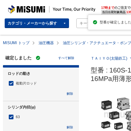
MISUMI | Your Time, Our Priority
17時まで
のご注文で
13
当日出荷対象商品
カテゴリ・メーカーから探す
MISUMI トップ
油圧機器
油圧シリンダ・アクチュエータ・ポン
確定しました
すべて解除
ＴＡＩＹＯ(太陽鉄工)
型番 : 160S-1
ロッドの動き
16MPa用薄
複動片ロッド
解除
シリンダ内径(φ)
63
解除