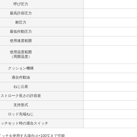
呼び圧力
最高許容圧力
耐圧力
最低作動圧力
使用速度範囲
使用温度範囲
（周囲温度）
クッション機構
適合作動油
ねじ公差
ストローク長さの許容差
支持形式
ロッド先端ねじ
イッチセット時の適合スイッチ
5スイッチを使用する場合は+100℃まで可能