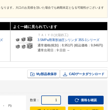
となります。大口のお見積を頂いた場合でも納期未定となる可能性がございます
よく一緒に見られています
ＴＡＩＹＯ(太陽鉄工)
ーズ
3.5MPa用薄形油圧シリンダ 35S-1シリーズ
通常価格(税別)：
8,951
円
(税込価格：
9,846
円
)
通常出荷日：9 日目 ～
My部品表保存
CADデータダウンロード
数量：
価格を確認
-
円
)