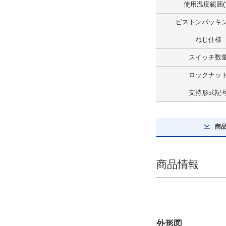
標準形
使用温度範囲(
解除
ピストンパッキ
ねじ仕様
ねじ仕様
スイッチ数
めねじ仕様
ロックナッ
解除
支持形式記
ポート仕様
Rcねじ
商
解除
ロックナット
商品情報
なし
解除
空気抜き仕様
外形図