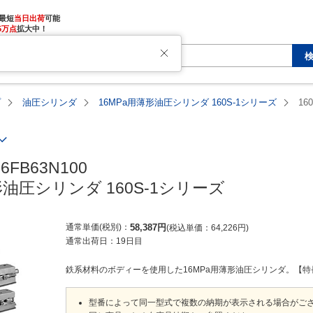
最短
当日出荷
5万点
拡大中！
プ
油圧シリンダ
16MPa用薄形油圧シリンダ 160S-1シリーズ
16
6FB63N100

形油圧シリンダ 160S-1シリーズ
通常単価(税別)
58,387
円
税込単価
64,226
円
通常出荷日：
19日目
鉄系材料のボディーを使用した16MPa用薄形油圧シリンダ。【特長】・
型番によって同一型式で複数の納期が表示される場合がご