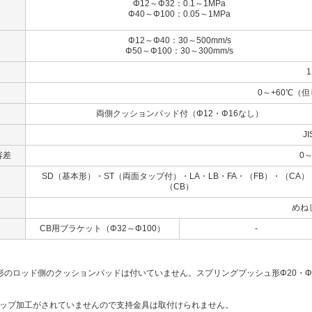
Φ12～Φ32：0.1～1MPa
Φ40～Φ100：0.05～1MPa
Φ12～Φ40：30～500mm/s
Φ50～Φ100：30～300mm/s
1
0～+60℃（
両側クッションパッド付（Φ12・Φ16なし）
JI
容差
0～
SD（基本形）・ST（両面タップ付）・LA・LB・FA・（FB）・（CA）
（CB）
めね
CB用ブラケット（Φ32～Φ100）
-
形のロッド側のクッションパッドは付いていません。スプリングプッシュ形Φ20・Φ
タップ加工がされていませんので支持金具は取付けられません。