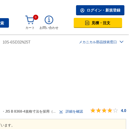
ログイン・新規登録
0
見積・注文
検索
カート
お問い合わせ
10S-6SD32N25T
メカニカル部品技術窓口
4.0
 B 8368-4規格寸法を採用（...
詳細を確認
ざいます。