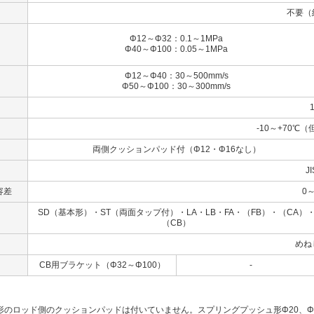
不要（
Φ12～Φ32：0.1～1MPa
Φ40～Φ100：0.05～1MPa
Φ12～Φ40：30～500mm/s
Φ50～Φ100：30～300mm/s
-10～+70℃
両側クッションパッド付（Φ12・Φ16なし）
JI
容差
0～
SD（基本形）・ST（両面タップ付）・LA・LB・FA・（FB）・（CA）
（CB）
めね
CB用ブラケット（Φ32～Φ100）
-
形のロッド側のクッションパッドは付いていません。スプリングプッシュ形Φ20、Φ