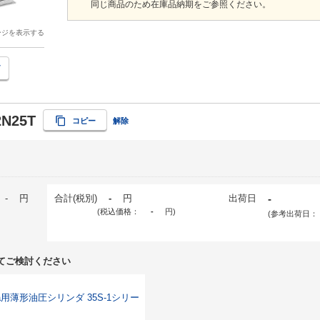
同じ商品のため在庫品納期をご参照ください。
ージを表示する
2N25T
コピー
解除
-
円
合計(税別)
-
円
出荷日
-
(税込価格：
-
円
)
(参考出荷日：
てご検討ください
Pa用薄形油圧シリンダ 35S-1シリー