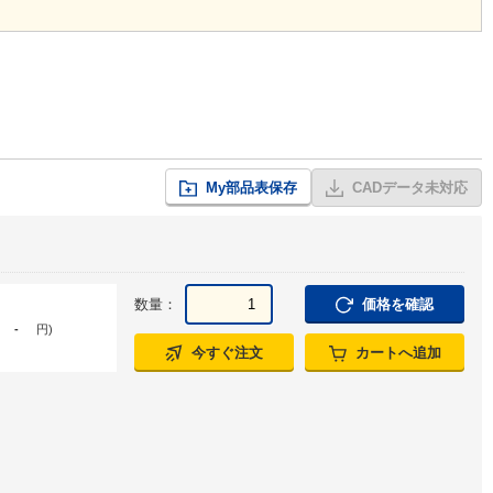
My部品表保存
CADデータ未対応
数量：
価格を確認
-
円
)
今すぐ注文
カートへ追加