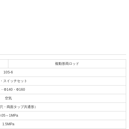
複動形両ロッド
10S-6
・スイッチセット
5・Φ140・Φ160
空気
穴・両面タップ共通形）
0.05～1MPa
1.5MPa