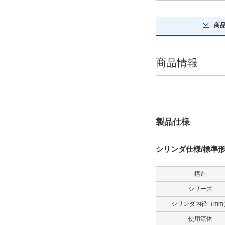
仕様
標準形
商
解除
支持形式
商品情報
基本形
解除
クッション形式
製品仕様
クッションパッド付
シリンダ仕様/標準
解除
構造
先端金具
シリーズ
なし
シリンダ内径（mm
解除
使用流体