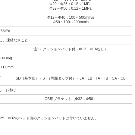
Φ20・Φ25：0.18～1MPa
Φ32～Φ50：0.12～1MPa
Φ12～Φ40：100～500mm/s
Φ50：100～300mm/s
.5MPa
但し、凍結なきこと）
注1）クッションパッド付（Φ12・Φ16なし）
S 6H/6g
+1.0mm
・
SD（基本形）・ST（両面タップ付）・LA・LB・FA・FB・CA・CB
じ・おねじ
CB用ブラケット（Φ32～Φ50）
25・Φ32のヘッド側のクッションパッドは付いていません。