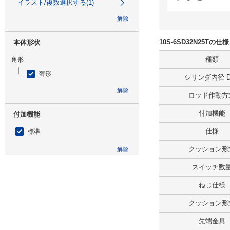
イラスト/複数選択する(1)
解除
10S-6SD32N25Tの
本体形状
種類
角形
薄形
シリンダ内径 D(
解除
ロッド作動方
付加機能
付加機能
仕様
標準
クッション形
解除
スイッチ数
環境・用途
ねじ仕様
標準
クッション形
解除
先端金具