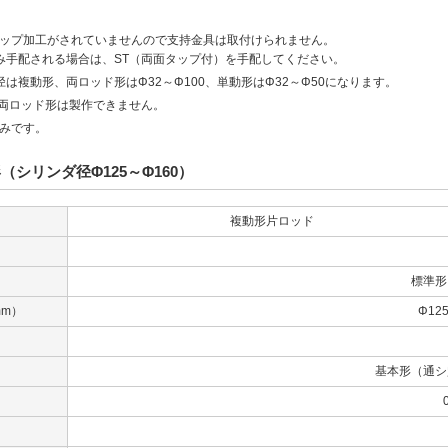
タップ加工がされていませんので支持金具は取付けられません。
み手配される場合は、ST（両面タップ付）を手配してください。
は複動形、両ロッド形はΦ32～Φ100、単動形はΦ32～Φ50になります。
の両ロッド形は製作できません。
のみです。
（シリンダ径Φ125～Φ160）
複動形片ロッド
標準形
m）
Φ12
基本形（通シ
囲