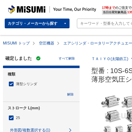
MISUMI | Your Time, Our Priority
17時まで
のご注文で
13
当日出荷対象商品
カテゴリ・メーカーから探す
MISUMI トップ
空圧機器
エアシリンダ・ロータリーアクチュエ
確定しました
すべて解除
ＴＡＩＹＯ(太陽鉄工)
型番 : 10S-6
種類
薄形空気圧シリ
薄型シリンダ
解除
ストローク L(mm)
25
外形図/複数選択する(1)