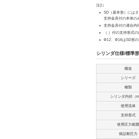
注2）
SD（基本形）には
支持金具付の本体の
支持金具付の適合内径
（ ）付の支持形式
Φ12、Φ16はSD形
シリンダ仕様/標準形
構造
シリーズ
種類
シリンダ内径（m
使用流体
支持形式
使用圧力範
保証耐圧力