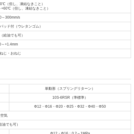
+70℃（但し、凍結なきこと）
～+60℃（但し、凍結なきこと）
0～300mm/s
パッド付（ウレタンゴム）
（給油でも可）
0～+1.4mm
ねじ・おねじ
単動形（スプリングリターン）
10S-6RSR（準標準）
Φ12・Φ16・Φ20・Φ25・Φ32・Φ40・Φ50
空気
給油でも可）
Φ12・Φ16：0.2～1MPa