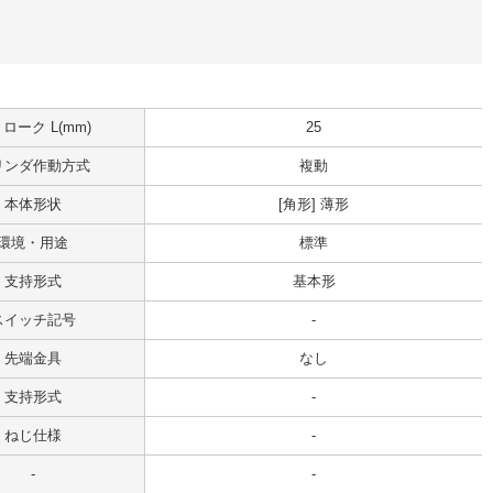
ローク L(mm)
25
リンダ作動方式
複動
本体形状
[角形] 薄形
環境・用途
標準
支持形式
基本形
スイッチ記号
-
先端金具
なし
支持形式
-
ねじ仕様
-
-
-