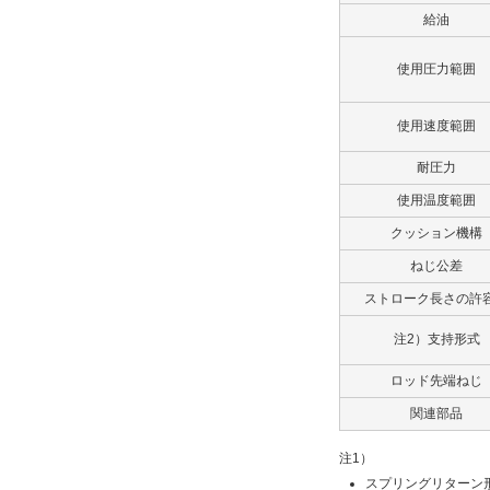
ねじ仕様
給油
おねじ仕様
使用圧力範囲
解除
使用速度範囲
タイプ
耐圧力
10S-6
使用温度範囲
クッション機構
出荷日
ねじ公差
すべて
ストローク長さの許
9日以内
注2）支持形式
ロッド先端ねじ
関連部品
注1）
スプリングリターン