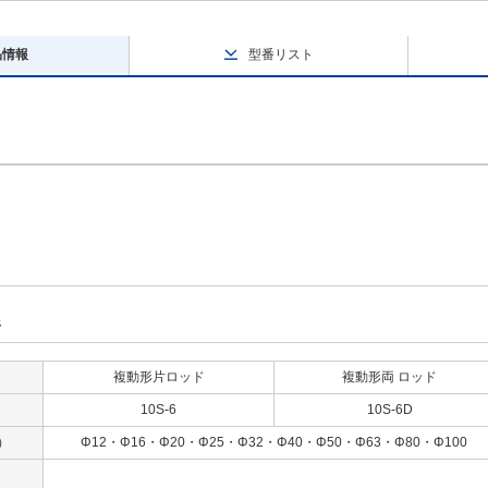
品情報
型番リスト
形
複動形片ロッド
複動形両 ロッド
10S-6
10S-6D
）
Φ12・Φ16・Φ20・Φ25・Φ32・Φ40・Φ50・Φ63・Φ80・Φ100