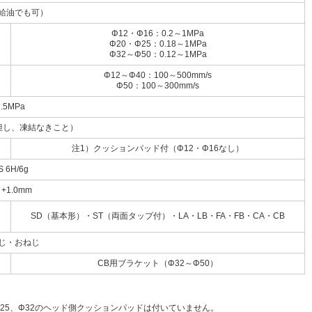
給油でも可）
Φ12・Φ16：0.2～1MPa
Φ20・Φ25：0.18～1MPa
Φ32～Φ50：0.12～1MPa
Φ12～Φ40：100～500mm/s
Φ50：100～300mm/s
1.5MPa
（但し、凍結なきこと）
注1）クッションパッド付（Φ12・Φ16なし）
S 6H/6g
+1.0mm
・
SD（基本形）・ST（両面タップ付）・LA・LB・FA・FB・CA・CB
じ・おねじ
CB用ブラケット（Φ32～Φ50）
25、Φ32のヘッド側クッションパッドは付いていません。