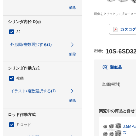
解除
画像をクリックして拡大イメ
シリンダ内径 D(φ)
カタログ
32
外形図/複数選択する(1)
10S-6SD3
型番
:
解除
類似品
シリンダ作動方式
複動
単価(税別)
イラスト/複数選択する(1)
解除
閲覧中の商品と併せ
ロッド作動方式
片ロッド
3.5M
ズ