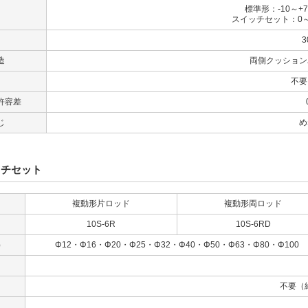
標準形：-10～
囲
スイッチセット：0
囲
3
造
両側クッション
不要
許容差
じ
め
ッチセット
複動形片ロッド
複動形両ロッド
10S-6R
10S-6RD
）
Φ12・Φ16・Φ20・Φ25・Φ32・Φ40・Φ50・Φ63・Φ80・Φ100
不要（