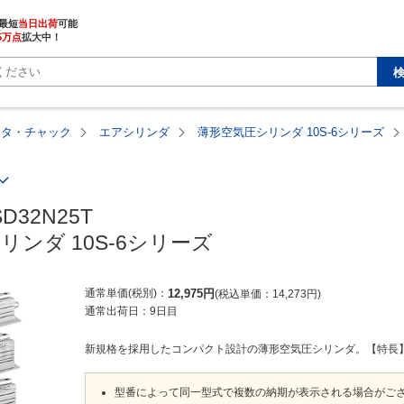
最短
当日出荷
5万点
拡大中！
ータ・チャック
エアシリンダ
薄形空気圧シリンダ 10S-6シリーズ
SD32N25T

ンダ 10S-6シリーズ
通常単価(税別)
12,975
円
税込単価
14,273
円
通常出荷日：
9日目
新規格を採用したコンパクト設計の薄形空気圧シリンダ。【特長】・JIS
型番によって同一型式で複数の納期が表示される場合がご