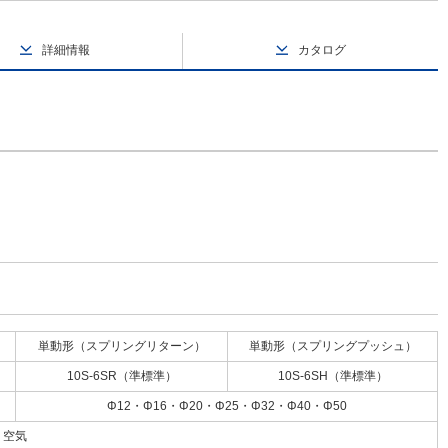
詳細情報
カタログ
単動形（スプリングリターン）
単動形（スプリングプッシュ）
10S-6SR（準標準）
10S-6SH（準標準）
Φ12・Φ16・Φ20・Φ25・Φ32・Φ40・Φ50
空気