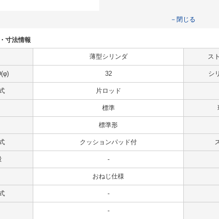
－閉じる
仕様・寸法情報
薄型シリンダ
スト
φ)
32
シ
式
片ロッド
標準
標準形
式
クッションパッド付
量
-
おねじ仕様
式
-
-