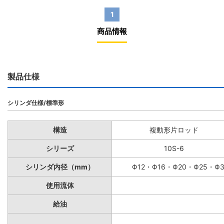
1
商品情報
製品仕様
シリンダ仕様/標準形
構造
複動形片ロッド
シリーズ
10S-6
シリンダ内径（mm）
Φ12・Φ16・Φ20・Φ25・Φ
使用流体
給油