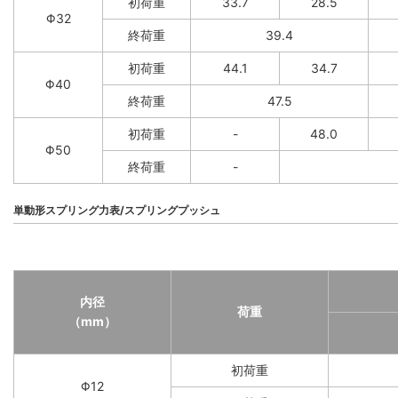
初荷重
33.7
28.5
Φ32
終荷重
39.4
初荷重
44.1
34.7
Φ40
終荷重
47.5
初荷重
-
48.0
Φ50
終荷重
-
単動形スプリング力表/スプリングプッシュ
内径
荷重
（mm）
初荷重
Φ12