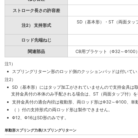
ストローク長さの許容差
SD（基本形）・ST（両面タップ
注2） 支持形式
ロッド先端ねじ
関連部品
CB用ブラケット（Φ32～Φ100
注1）
スプリングリターン形のロッド側のクッションパッドは付いていま
注2）
SD（基本形）にはタップ加工がされていませんので支持金具は
支持金具付の本体のみ手配される場合は、ST（両面タップ付）
支持金具付の適合内径は複動形、両ロッド形はΦ32～Φ100、単動
（ ）付の支持形式の両ロッド形は製作できません。
Φ12、Φ16はSD形のみです。
単動形スプリング力表/スプリングリターン