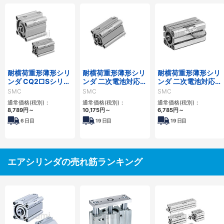
耐横荷重形薄形シリ
耐横荷重形薄形シリ
耐横荷重形薄形シリ
ンダ CQ2□Sシリー
ンダ 二次電池対応
ンダ 二次電池対応
ズ
25A-CQ2□Sシリー
25A-CQS□Sシリー
SMC
SMC
SMC
ズ
ズ
通常価格(税別)：
通常価格(税別)：
通常価格(税別)：
8,789
円
～
10,175
円
～
6,785
円
～
6
日目
19
日目
19
日目
エアシリンダの売れ筋ランキング