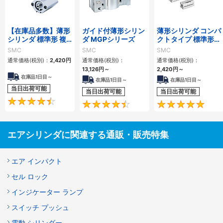
【在庫品多数】薄形
ガイド付薄形シリン
薄形シリンダ コンパ
シリンダ 標準形 複
ダ MGPシリーズ
クトタイプ 標準形
動・片ロッド CQ2
複動 片ロッド CQS
SMC
SMC
SMC
シリーズ
シリーズ
通常価格(税別)：
2,420
円
通常価格(税別)：
通常価格(税別)：
13,126
円
～
2,420
円
～
在庫品1日目～
在庫品1日目～
在庫品1日目～
当日出荷可能
当日出荷可能
当日出荷可能
4.5
4.6
エアシリンダに関連する通販・販売特集
エア インパクト
セル ロック
インジケーター ランプ
スイッチ プッシュ
電動 シリンダー