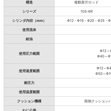
構造
複動形片ロッド
シリーズ
10S-6R
シリンダ内径（mm）
Φ12・Φ16・Φ20・Φ25・Φ
使用流体
給油
Φ12～
使用圧力範囲
Φ40～Φ
Φ12～Φ
使用速度範囲
Φ50～Φ1
耐圧力
使用温度範囲
クッション機構
両側クッションパ
ねじ公差