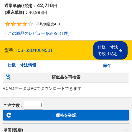
42,716
通常単価(税別)：
円
(税込単価)：
46,988
円
平均満足度
4.0
4
この商品のレビューをみる（1件）
仕様・寸法

型番:
10S-6SD100N50T
で絞り込む
仕様・寸法情報
保存
類似品を再検索
※CADデータはPCでダウンロードできます
ご注文数：
価格を確認
単価(税別)
---