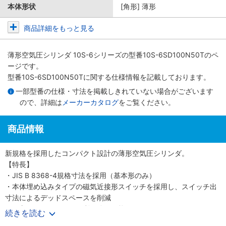
本体形状
[角形] 薄形
商品詳細をもっと見る
薄形空気圧シリンダ 10S-6シリーズ
の型番10S-6SD100N50Tのペ
ージです。
型番10S-6SD100N50Tに関する仕様情報を記載しております。
一部型番の仕様・寸法を掲載しきれていない場合がございます
ので、詳細は
メーカーカタログ
をご覧ください。
商品情報
新規格を採用したコンパクト設計の薄形空気圧シリンダ。
【特長】
・JIS B 8368-4規格寸法を採用（基本形のみ）
・本体埋め込みタイプの磁気近接形スイッチを採用し、スイッチ出
寸法によるデッドスペースを削減
・保守メンテナンスに便利な分解可能形
続きを読む
・ロッド先端部仕様は、めねじ、おねじの2タイプを用意