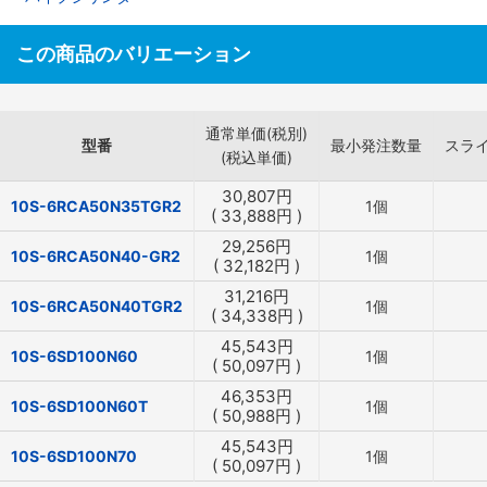
この商品のバリエーション
通常単価(税別)
型番
最小発注数量
スラ
(税込単価)
30,807
円
10S-6RCA50N35TGR2
1個
(
33,888
円
)
29,256
円
10S-6RCA50N40-GR2
1個
(
32,182
円
)
31,216
円
10S-6RCA50N40TGR2
1個
(
34,338
円
)
45,543
円
10S-6SD100N60
1個
(
50,097
円
)
46,353
円
10S-6SD100N60T
1個
(
50,988
円
)
45,543
円
10S-6SD100N70
1個
(
50,097
円
)