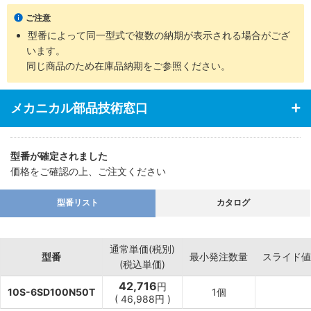
・支持金具の種類、ロッド先端部の付属品など豊富に揃え幅広い用
ご注意
途に対応
型番によって同一型式で複数の納期が表示される場合がござ
います。
同じ商品のため在庫品納期をご参照ください。
メカニカル部品技術窓口
型番が確定されました
価格をご確認の上、ご注文ください
型番リスト
カタログ
通常単価(税別)
型番
最小発注数量
スライド値
(税込単価)
42,716
円
10S-6SD100N50T
1個
(
46,988
円
)