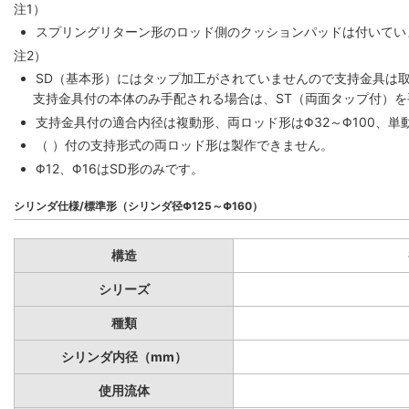
注1）
スプリングリターン形のロッド側のクッションパッドは付いていま
注2）
SD（基本形）にはタップ加工がされていませんので支持金具は
支持金具付の本体のみ手配される場合は、ST（両面タップ付）
支持金具付の適合内径は複動形、両ロッド形はΦ32～Φ100、単動
（ ）付の支持形式の両ロッド形は製作できません。
Φ12、Φ16はSD形のみです。
シリンダ仕様/標準形（シリンダ径Φ125～Φ160）
構造
シリーズ
種類
シリンダ内径（mm）
使用流体