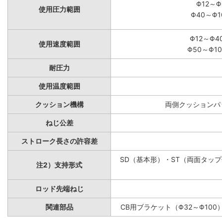
Φ12～Φ
使用圧力範囲
Φ40～Φ1
Φ12～Φ4
使用速度範囲
Φ50～Φ10
耐圧力
使用温度範囲
クッション機構
両側クッションパッ
ねじ公差
ストローク長さの許容差
SD（基本形）・ST（両面タップ付
注2）支持形式
ロッド先端ねじ
関連部品
CB用ブラケット（Φ32～Φ100