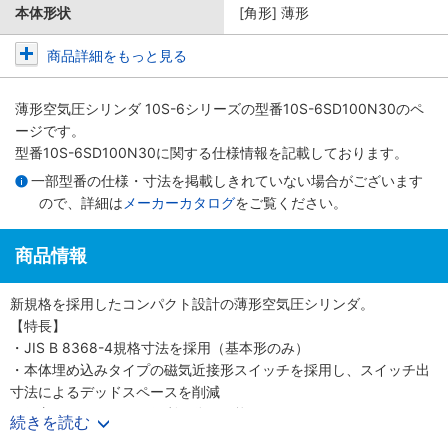
本体形状
[角形] 薄形
商品詳細をもっと見る
薄形空気圧シリンダ 10S-6シリーズ
の型番10S-6SD100N30のペ
ージです。
型番10S-6SD100N30に関する仕様情報を記載しております。
一部型番の仕様・寸法を掲載しきれていない場合がございます
ので、詳細は
メーカーカタログ
をご覧ください。
商品情報
新規格を採用したコンパクト設計の薄形空気圧シリンダ。
【特長】
・JIS B 8368-4規格寸法を採用（基本形のみ）
・本体埋め込みタイプの磁気近接形スイッチを採用し、スイッチ出
寸法によるデッドスペースを削減
・保守メンテナンスに便利な分解可能形
続きを読む
・ロッド先端部仕様は、めねじ、おねじの2タイプを用意