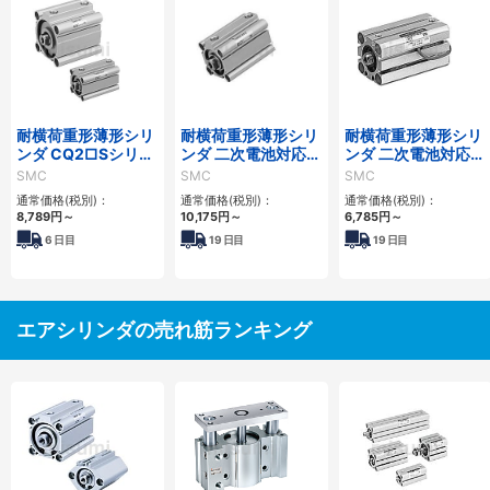
耐横荷重形薄形シリ
耐横荷重形薄形シリ
耐横荷重形薄形シリ
ンダ CQ2□Sシリー
ンダ 二次電池対応
ンダ 二次電池対応
ズ
25A-CQ2□Sシリー
25A-CQS□Sシリー
SMC
SMC
SMC
ズ
ズ
通常価格(税別)：
通常価格(税別)：
通常価格(税別)：
8,789
円
～
10,175
円
～
6,785
円
～
6
日目
19
日目
19
日目
エアシリンダの売れ筋ランキング