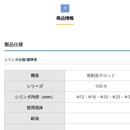
1
商品情報
製品仕様
シリンダ仕様/標準形
構造
複動形片ロッド
シリーズ
10S-6
シリンダ内径（mm）
Φ12・Φ16・Φ20・Φ25・Φ
使用流体
給油