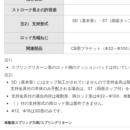
ストローク長さの許容差
SD（基本形）・ST（両面タップ
注2） 支持形式
ロッド先端ねじ
関連部品
CB用ブラケット（Φ32～Φ100
注1）
スプリングリターン形のロッド側のクッションパッドは付いていま
注2）
SD（基本形）にはタップ加工がされていませんので支持金具は
支持金具付の本体のみ手配される場合は、ST（両面タップ付）
支持金具付の適合内径は複動形、両ロッド形はΦ32～Φ100、単動
（ ）付の支持形式の両ロッド形は製作できません。
Φ12、Φ16はSD形のみです。
単動形スプリング力表/スプリングリターン