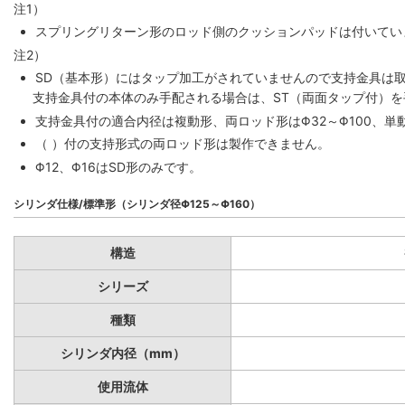
注1）
スプリングリターン形のロッド側のクッションパッドは付いていま
注2）
SD（基本形）にはタップ加工がされていませんので支持金具は
支持金具付の本体のみ手配される場合は、ST（両面タップ付）
支持金具付の適合内径は複動形、両ロッド形はΦ32～Φ100、単動
（ ）付の支持形式の両ロッド形は製作できません。
Φ12、Φ16はSD形のみです。
シリンダ仕様/標準形（シリンダ径Φ125～Φ160）
構造
シリーズ
種類
シリンダ内径（mm）
使用流体