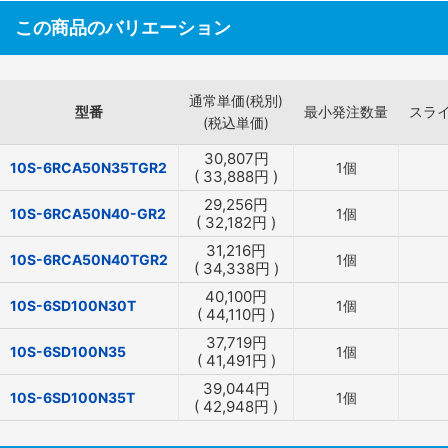
この商品のバリエーション
通常単価(税別)
型番
最小発注数量
スラ
(税込単価)
30,807
円
10S-6RCA50N35TGR2
1個
(
33,888
円
)
29,256
円
10S-6RCA50N40-GR2
1個
(
32,182
円
)
31,216
円
10S-6RCA50N40TGR2
1個
(
34,338
円
)
40,100
円
10S-6SD100N30T
1個
(
44,110
円
)
37,719
円
10S-6SD100N35
1個
(
41,491
円
)
39,044
円
10S-6SD100N35T
1個
(
42,948
円
)