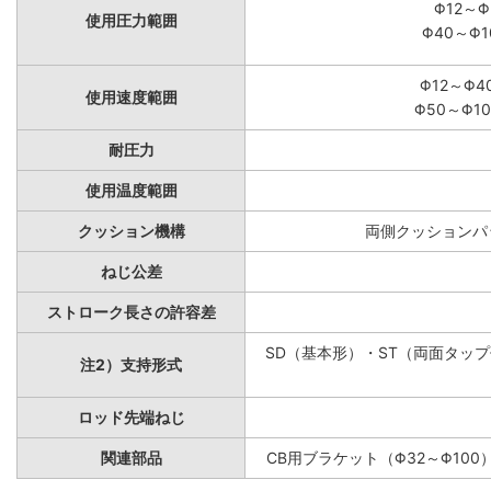
Φ12～Φ
使用圧力範囲
Φ40～Φ1
Φ12～Φ4
使用速度範囲
Φ50～Φ10
耐圧力
使用温度範囲
クッション機構
両側クッションパッ
ねじ公差
ストローク長さの許容差
SD（基本形）・ST（両面タップ付
注2）支持形式
ロッド先端ねじ
関連部品
CB用ブラケット（Φ32～Φ100