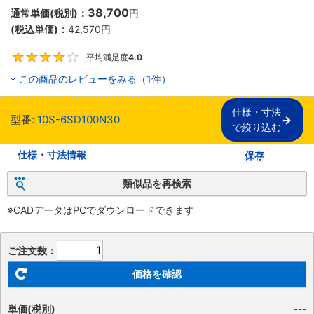
38,700
通常単価(税別)：
円
(税込単価)：
42,570
円
平均満足度
4.0
4
この商品のレビューをみる（1件）
仕様・寸法

型番:
10S-6SD100N30
で絞り込む
仕様・寸法情報
保存
類似品を再検索
※CADデータはPCでダウンロードできます
ご注文数：
価格を確認
単価(税別)
---