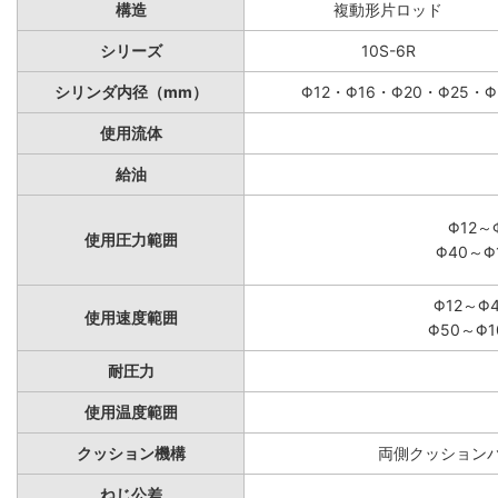
構造
複動形片ロッド
シリーズ
10S-6R
シリンダ内径（mm）
Φ12・Φ16・Φ20・Φ25・Φ
使用流体
給油
Φ12～
使用圧力範囲
Φ40～Φ
Φ12～Φ
使用速度範囲
Φ50～Φ1
耐圧力
使用温度範囲
クッション機構
両側クッションパ
ねじ公差