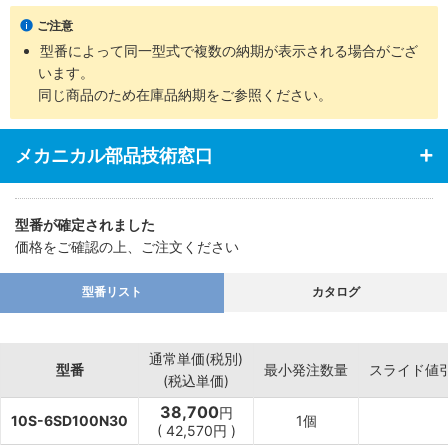
・支持金具の種類、ロッド先端部の付属品など豊富に揃え幅広い用
ご注意
途に対応
型番によって同一型式で複数の納期が表示される場合がござ
います。
同じ商品のため在庫品納期をご参照ください。
メカニカル部品技術窓口
型番が確定されました
価格をご確認の上、ご注文ください
型番リスト
カタログ
通常単価(税別)
型番
最小発注数量
スライド値
(税込単価)
38,700
円
10S-6SD100N30
1個
(
42,570
円
)