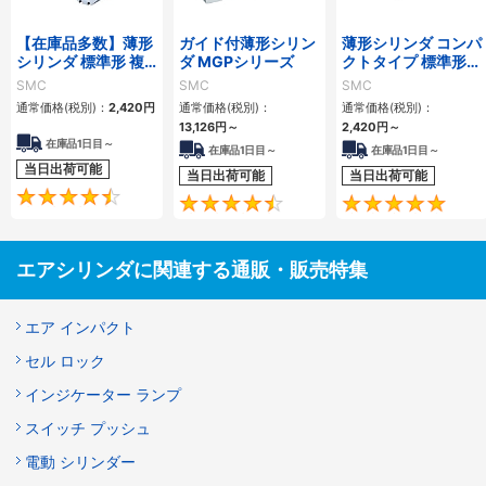
【在庫品多数】薄形
ガイド付薄形シリン
薄形シリンダ コンパ
シリンダ 標準形 複
ダ MGPシリーズ
クトタイプ 標準形
動・片ロッド CQ2
複動 片ロッド CQS
SMC
SMC
SMC
シリーズ
シリーズ
通常価格(税別)：
2,420
円
通常価格(税別)：
通常価格(税別)：
13,126
円
～
2,420
円
～
在庫品1日目～
在庫品1日目～
在庫品1日目～
当日出荷可能
当日出荷可能
当日出荷可能
4.5
4.6
エアシリンダに関連する通販・販売特集
エア インパクト
セル ロック
インジケーター ランプ
スイッチ プッシュ
電動 シリンダー