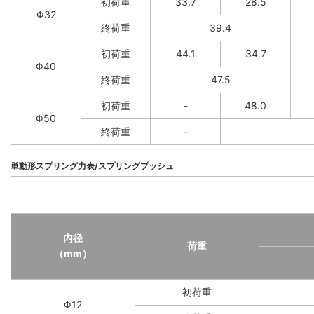
初荷重
33.7
28.5
Φ32
終荷重
39.4
初荷重
44.1
34.7
Φ40
終荷重
47.5
初荷重
-
48.0
Φ50
終荷重
-
単動形スプリング力表/スプリングプッシュ
内径
荷重
（mm）
初荷重
Φ12