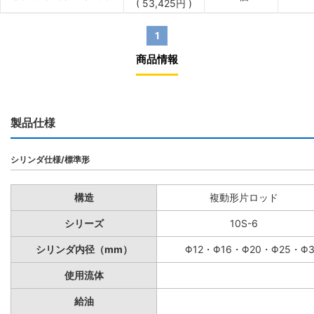
(
53,425
円
)
1
商品情報
製品仕様
シリンダ仕様/標準形
構造
複動形片ロッド
シリーズ
10S-6
シリンダ内径（mm）
Φ12・Φ16・Φ20・Φ25・Φ
使用流体
給油