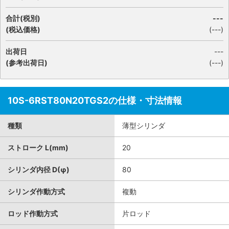
合計(税別)
---
(税込価格)
(
---
)
出荷日
---
(参考出荷日)
(---)
10S-6RST80N20TGS2の仕様・寸法情報
種類
薄型シリンダ
ストローク L(mm)
20
シリンダ内径 D(φ)
80
シリンダ作動方式
複動
ロッド作動方式
片ロッド