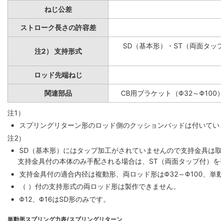
ねじ公差
ストローク長さの許容差
SD（基本形）・ST（両面タップ
注2） 支持形式
ロッド先端ねじ
関連部品
CB用ブラケット（Φ32～Φ100
注1）
スプリングリターン形のロッド側のクッションパッドは付いていま
注2）
SD（基本形）にはタップ加工がされていませんので支持金具は
支持金具付の本体のみ手配される場合は、ST（両面タップ付）
支持金具付の適合内径は複動形、両ロッド形はΦ32～Φ100、単動
（ ）付の支持形式の両ロッド形は製作できません。
Φ12、Φ16はSD形のみです。
単動形スプリング力表/スプリングリターン