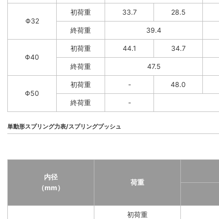
初荷重
33.7
28.5
Φ32
終荷重
39.4
初荷重
44.1
34.7
Φ40
終荷重
47.5
初荷重
-
48.0
Φ50
終荷重
-
単動形スプリング力表/スプリングプッシュ
内径
荷重
（mm）
初荷重