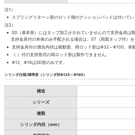
注1）
スプリングリターン形のロッド側のクッションパッドは付いていま
注2）
SD（基本形）にはタップ加工がされていませんので支持金具は
支持金具付の本体のみ手配される場合は、ST（両面タップ付）
支持金具付の適合内径は複動形、両ロッド形はΦ32～Φ100、単動
（ ）付の支持形式の両ロッド形は製作できません。
Φ12、Φ16はSD形のみです。
シリンダ仕様/標準形（シリンダ径Φ125～Φ160）
構造
シリーズ
種類
シリンダ内径（mm）