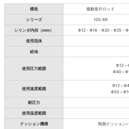
構造
複動形片ロッド
シリーズ
10S-6R
シリンダ内径（mm）
Φ12・Φ16・Φ20・Φ25・Φ
使用流体
給油
Φ12～
使用圧力範囲
Φ40～Φ
Φ12～Φ
使用速度範囲
Φ50～Φ1
耐圧力
使用温度範囲
クッション機構
両側クッションパ