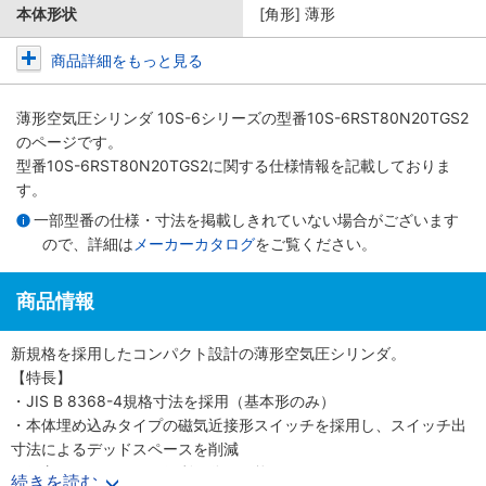
本体形状
[角形] 薄形
商品詳細をもっと見る
薄形空気圧シリンダ 10S-6シリーズ
の型番10S-6RST80N20TGS2
のページです。
型番10S-6RST80N20TGS2に関する仕様情報を記載しておりま
す。
一部型番の仕様・寸法を掲載しきれていない場合がございます
ので、詳細は
メーカーカタログ
をご覧ください。
商品情報
新規格を採用したコンパクト設計の薄形空気圧シリンダ。
【特長】
・JIS B 8368-4規格寸法を採用（基本形のみ）
・本体埋め込みタイプの磁気近接形スイッチを採用し、スイッチ出
寸法によるデッドスペースを削減
・保守メンテナンスに便利な分解可能形
続きを読む