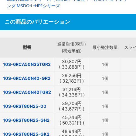
ンダ MSDG-L-HP1シリーズ
この商品のバリエーション
通常単価(税別)
型番
最小発注数量
スラ
(税込単価)
30,807
円
10S-6RCA50N35TGR2
1個
(
33,888
円
)
29,256
円
10S-6RCA50N40-GR2
1個
(
32,182
円
)
31,216
円
10S-6RCA50N40TGR2
1個
(
34,338
円
)
39,706
円
10S-6RST80N25-00
1個
(
43,677
円
)
45,746
円
10S-6RST80N25-GH2
1個
(
50,321
円
)
48,948
円
10S-6RST80N25-GK2
1個