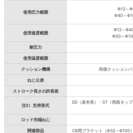
Φ12～Φ
使用圧力範囲
Φ40～Φ1
Φ12～Φ4
使用速度範囲
Φ50～Φ10
耐圧力
使用温度範囲
クッション機構
両側クッションパッ
ねじ公差
ストローク長さの許容差
SD（基本形）・ST（両面タップ付
注2）支持形式
ロッド先端ねじ
関連部品
CB用ブラケット（Φ32～Φ100