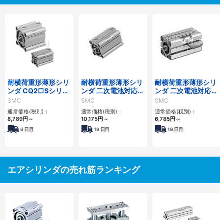
耐横荷重形薄形シリ
耐横荷重形薄形シリ
耐横荷重形薄形シリ
ンダ CQ2□Sシリー
ンダ 二次電池対応
ンダ 二次電池対応
ズ
25A-CQ2□Sシリー
25A-CQS□Sシリー
SMC
SMC
SMC
ズ
ズ
通常価格(税別)：
通常価格(税別)：
通常価格(税別)：
8,789
円
～
10,175
円
～
6,785
円
～
6
日目
19
日目
19
日目
エアシリンダの売れ筋ランキング