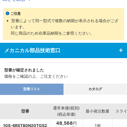
・ロッド先端部仕様は、めねじ、おねじの2タイプを用意
・支持金具の種類、ロッド先端部の付属品など豊富に揃え幅広い用
ご注意
途に対応
型番によって同一型式で複数の納期が表示される場合がござ
います。
同じ商品のため在庫品納期をご参照ください。
メカニカル部品技術窓口
型番が確定されました
価格をご確認の上、ご注文ください
型番リスト
カタログ
通常単価(税別)
型番
最小発注数量
スラ
(税込単価)
48,568
円
10S-6RST80N20TGS2
1個