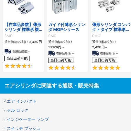
【在庫品多数】薄形
ガイド付薄形シリン
薄形シリンダ コンパ
シリンダ 標準形 複
ダ MGPシリーズ
クトタイプ 標準形
動・片ロッド CQ2
複動 片ロッド CQS
SMC
SMC
SMC
シリーズ
シリーズ
通常価格(税別)：
2,420
円
通常価格(税別)：
通常価格(税別)：
13,126
円
～
2,420
円
～
在庫品1日目～
在庫品1日目～
在庫品1日目～
当日出荷可能
当日出荷可能
当日出荷可能
4.5
4.6
エアシリンダに関連する通販・販売特集
エア インパクト
セル ロック
インジケーター ランプ
スイッチ プッシュ