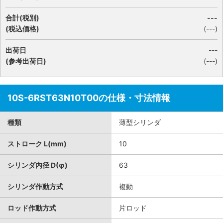
合計(税別)
---
(税込価格)
(
---
)
出荷日
---
(参考出荷日)
(---)
10S-6RST63N10T00の仕様・寸法情報
種類
薄型シリンダ
ストローク L(mm)
10
シリンダ内径 D(φ)
63
シリンダ作動方式
複動
ロッド作動方式
片ロッド