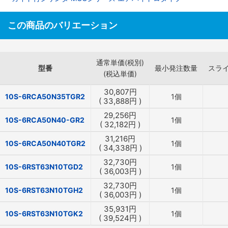
この商品のバリエーション
通常単価(税別)
型番
最小発注数量
スラ
(税込単価)
30,807
円
10S-6RCA50N35TGR2
1個
(
33,888
円
)
29,256
円
10S-6RCA50N40-GR2
1個
(
32,182
円
)
31,216
円
10S-6RCA50N40TGR2
1個
(
34,338
円
)
32,730
円
10S-6RST63N10TGD2
1個
(
36,003
円
)
32,730
円
10S-6RST63N10TGH2
1個
(
36,003
円
)
35,931
円
10S-6RST63N10TGK2
1個
(
39,524
円
)