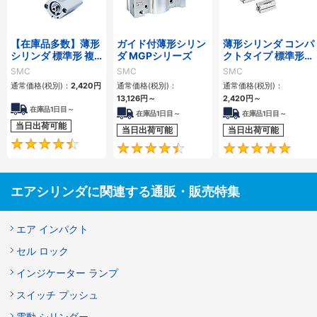
【在庫品多数】薄形
ガイド付薄形シリン
薄形シリンダ コンパ
シリンダ 標準形 複
ダ MGPシリーズ
クトタイプ 標準形
動・片ロッド CQ2
複動 片ロッド CQS
SMC
SMC
SMC
シリーズ
シリーズ
通常価格(税別)：
2,420
円
通常価格(税別)：
通常価格(税別)：
13,126
円
～
2,420
円
～
在庫品1日目～
在庫品1日目～
在庫品1日目～
当日出荷可能
当日出荷可能
当日出荷可能
4.5
4.6
エアシリンダに関連する通販・販売特集
エア インパクト
セル ロック
インジケーター ランプ
スイッチ プッシュ
電動 シリンダー