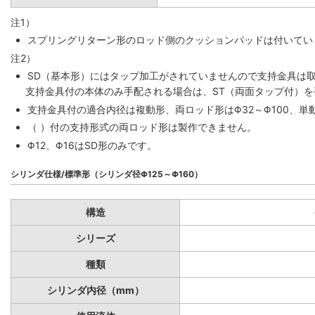
注1）
スプリングリターン形のロッド側のクッションパッドは付いていま
注2）
SD（基本形）にはタップ加工がされていませんので支持金具は
支持金具付の本体のみ手配される場合は、ST（両面タップ付）
支持金具付の適合内径は複動形、両ロッド形はΦ32～Φ100、単動
（ ）付の支持形式の両ロッド形は製作できません。
Φ12、Φ16はSD形のみです。
シリンダ仕様/標準形（シリンダ径Φ125～Φ160）
構造
シリーズ
種類
シリンダ内径（mm）