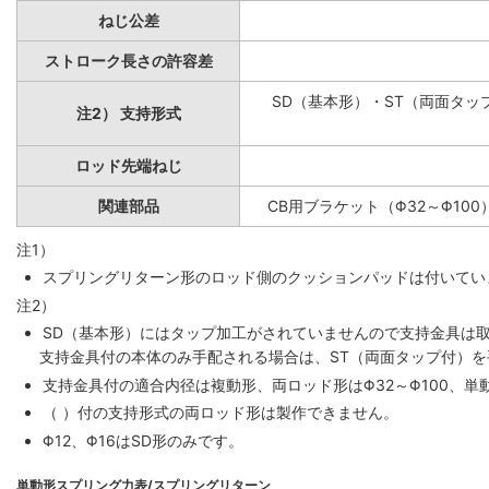
ねじ公差
ストローク長さの許容差
SD（基本形）・ST（両面タップ
注2） 支持形式
ロッド先端ねじ
関連部品
CB用ブラケット（Φ32～Φ100
注1）
スプリングリターン形のロッド側のクッションパッドは付いていま
注2）
SD（基本形）にはタップ加工がされていませんので支持金具は
支持金具付の本体のみ手配される場合は、ST（両面タップ付）
支持金具付の適合内径は複動形、両ロッド形はΦ32～Φ100、単動
（ ）付の支持形式の両ロッド形は製作できません。
Φ12、Φ16はSD形のみです。
単動形スプリング力表/スプリングリターン