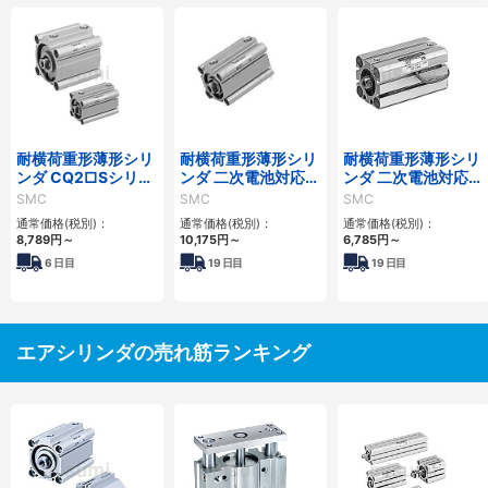
耐横荷重形薄形シリ
耐横荷重形薄形シリ
耐横荷重形薄形シリ
ンダ CQ2□Sシリー
ンダ 二次電池対応
ンダ 二次電池対応
ズ
25A-CQ2□Sシリー
25A-CQS□Sシリー
SMC
SMC
SMC
ズ
ズ
通常価格(税別)：
通常価格(税別)：
通常価格(税別)：
8,789
円
～
10,175
円
～
6,785
円
～
6
日目
19
日目
19
日目
エアシリンダの売れ筋ランキング