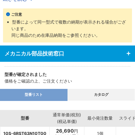
・ロッド先端部仕様は、めねじ、おねじの2タイプを用意
・支持金具の種類、ロッド先端部の付属品など豊富に揃え幅広い用
ご注意
途に対応
型番によって同一型式で複数の納期が表示される場合がござ
います。
同じ商品のため在庫品納期をご参照ください。
メカニカル部品技術窓口
型番が確定されました
価格をご確認の上、ご注文ください
型番リスト
カタログ
通常単価(税別)
型番
最小発注数量
スライ
(税込単価)
26,690
円
10S-6RST63N10T00
1個