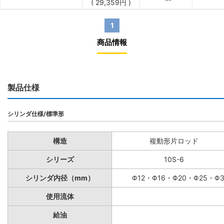
(
29,359
円
)
1
商品情報
製品仕様
シリンダ仕様/標準形
構造
複動形片ロッド
シリーズ
10S-6
シリンダ内径（mm）
Φ12・Φ16・Φ20・Φ25・Φ
使用流体
給油