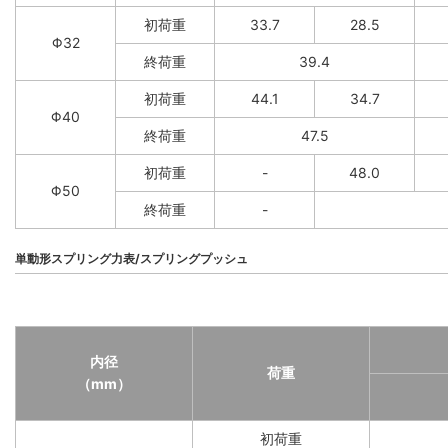
初荷重
33.7
28.5
Φ32
終荷重
39.4
初荷重
44.1
34.7
Φ40
終荷重
47.5
初荷重
-
48.0
Φ50
終荷重
-
単動形スプリング力表/スプリングプッシュ
内径
荷重
（mm）
初荷重