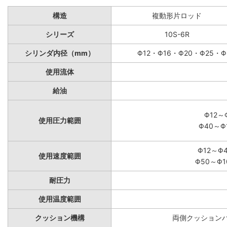
構造
複動形片ロッド
シリーズ
10S-6R
シリンダ内径（mm）
Φ12・Φ16・Φ20・Φ25・Φ
使用流体
給油
Φ12～
使用圧力範囲
Φ40～Φ
Φ12～Φ
使用速度範囲
Φ50～Φ1
耐圧力
使用温度範囲
クッション機構
両側クッションパ