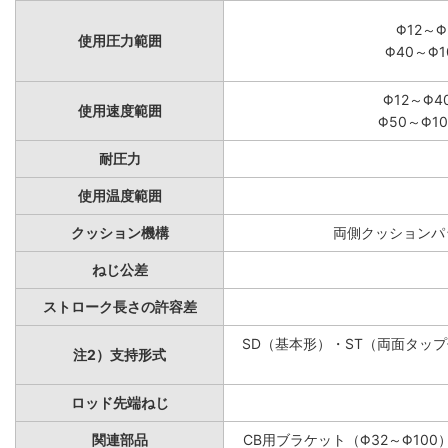
Φ12～Φ
使用圧力範囲
Φ40～Φ1
Φ12～Φ4
使用速度範囲
Φ50～Φ10
耐圧力
使用温度範囲
クッション機構
両側クッションパッ
ねじ公差
ストローク長さの許容差
SD（基本形）・ST（両面タップ付
注2）支持形式
ロッド先端ねじ
関連部品
CB用ブラケット（Φ32～Φ100