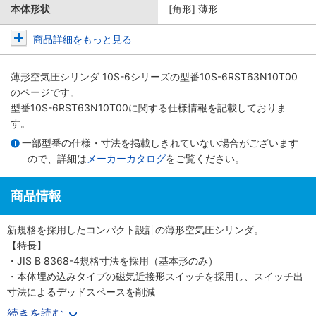
本体形状
[角形] 薄形
商品詳細をもっと見る
薄形空気圧シリンダ 10S-6シリーズ
の型番10S-6RST63N10T00
のページです。
型番10S-6RST63N10T00に関する仕様情報を記載しておりま
す。
一部型番の仕様・寸法を掲載しきれていない場合がございます
ので、詳細は
メーカーカタログ
をご覧ください。
商品情報
新規格を採用したコンパクト設計の薄形空気圧シリンダ。
【特長】
・JIS B 8368-4規格寸法を採用（基本形のみ）
・本体埋め込みタイプの磁気近接形スイッチを採用し、スイッチ出
寸法によるデッドスペースを削減
・保守メンテナンスに便利な分解可能形
続きを読む