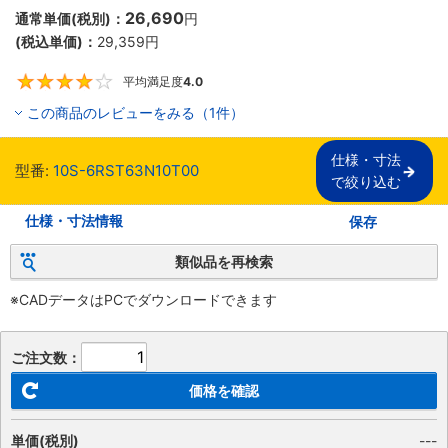
26,690
通常単価(税別)：
円
(税込単価)：
29,359
円
平均満足度
4.0
4
この商品のレビューをみる（1件）
仕様・寸法

型番:
10S-6RST63N10T00
で絞り込む
仕様・寸法情報
保存
類似品を再検索
※CADデータはPCでダウンロードできます
ご注文数：
価格を確認
単価(税別)
---