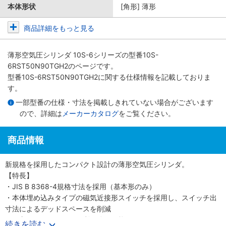
本体形状
[角形] 薄形
商品詳細をもっと見る
薄形空気圧シリンダ 10S-6シリーズ
の型番10S-
6RST50N90TGH2のページです。
型番10S-6RST50N90TGH2に関する仕様情報を記載しておりま
す。
一部型番の仕様・寸法を掲載しきれていない場合がございます
ので、詳細は
メーカーカタログ
をご覧ください。
商品情報
新規格を採用したコンパクト設計の薄形空気圧シリンダ。
【特長】
・JIS B 8368-4規格寸法を採用（基本形のみ）
・本体埋め込みタイプの磁気近接形スイッチを採用し、スイッチ出
寸法によるデッドスペースを削減
・保守メンテナンスに便利な分解可能形
続きを読む