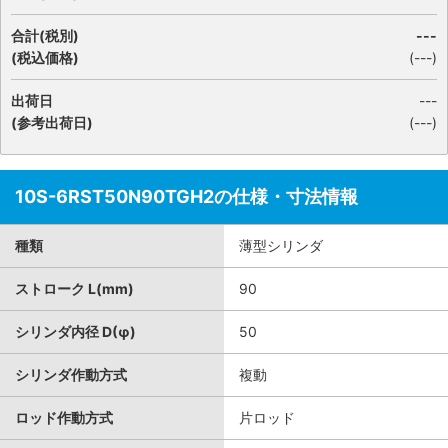
合計(税別)
---
(税込価格)
(
---
)
出荷日
---
(参考出荷日)
(---)
10S-6RST50N90TGH2の仕様・寸法情報
種類
薄型シリンダ
ストローク L(mm)
90
シリンダ内径 D(φ)
50
シリンダ作動方式
複動
ロッド作動方式
片ロッド