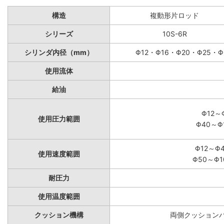
構造
複動形片ロッド
シリーズ
10S-6R
シリンダ内径（mm）
Φ12・Φ16・Φ20・Φ25・Φ
使用流体
給油
Φ12～
使用圧力範囲
Φ40～Φ
Φ12～Φ
使用速度範囲
Φ50～Φ1
耐圧力
使用温度範囲
クッション機構
両側クッションパ