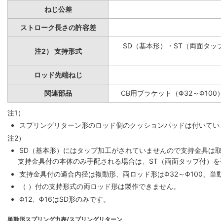
ねじ公差
ストローク長さの許容差
SD（基本形）・ST（両面タップ
注2） 支持形式
ロッド先端ねじ
関連部品
CB用ブラケット（Φ32～Φ100
注1）
スプリングリターン形のロッド側のクッションパッドは付いていま
注2）
SD（基本形）にはタップ加工がされていませんので支持金具は
支持金具付の本体のみ手配される場合は、ST（両面タップ付）
支持金具付の適合内径は複動形、両ロッド形はΦ32～Φ100、単動
（ ）付の支持形式の両ロッド形は製作できません。
Φ12、Φ16はSD形のみです。
単動形スプリング力表/スプリングリターン