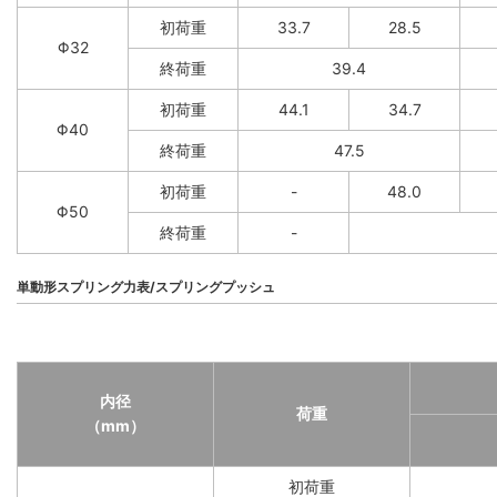
初荷重
33.7
28.5
Φ32
終荷重
39.4
初荷重
44.1
34.7
Φ40
終荷重
47.5
初荷重
-
48.0
Φ50
終荷重
-
単動形スプリング力表/スプリングプッシュ
内径
荷重
（mm）
初荷重