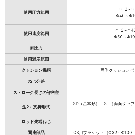
Φ12～Φ
使用圧力範囲
Φ40～Φ1
Φ12～Φ4
使用速度範囲
Φ50～Φ10
耐圧力
使用温度範囲
クッション機構
両側クッションパッ
ねじ公差
ストローク長さの許容差
SD（基本形）・ST（両面タップ付
注2）支持形式
ロッド先端ねじ
関連部品
CB用ブラケット（Φ32～Φ100