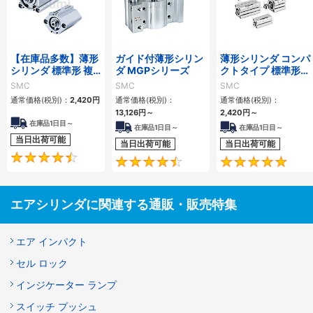
【在庫品多数】薄形
ガイド付薄形シリン
薄形シリンダ コンパ
シリンダ 標準形 複
ダ MGPシリーズ
クトタイプ 標準形
動・片ロッド CQ2
複動 片ロッド CQS
SMC
SMC
SMC
シリーズ
シリーズ
通常価格(税別)：
2,420
円
通常価格(税別)：
通常価格(税別)：
13,126
円
～
2,420
円
～
在庫品1日目～
在庫品1日目～
在庫品1日目～
当日出荷可能
当日出荷可能
当日出荷可能
4.5
4.6
エアシリンダに関連する通販・販売特集
エア インパクト
セル ロック
インジケーター ランプ
スイッチ プッシュ