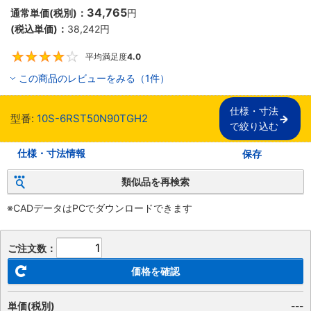
34,765
通常単価(税別)：
円
(税込単価)：
38,242
円
平均満足度
4.0
4
この商品のレビューをみる（1件）
仕様・寸法

型番:
10S-6RST50N90TGH2
で絞り込む
仕様・寸法情報
保存
類似品を再検索
※CADデータはPCでダウンロードできます
ご注文数：
価格を確認
単価(税別)
---