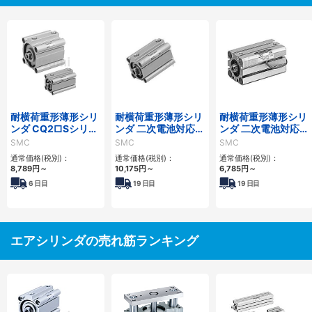
耐横荷重形薄形シリ
耐横荷重形薄形シリ
耐横荷重形薄形シリ
ンダ CQ2□Sシリー
ンダ 二次電池対応
ンダ 二次電池対応
ズ
25A-CQ2□Sシリー
25A-CQS□Sシリー
SMC
SMC
SMC
ズ
ズ
通常価格(税別)：
通常価格(税別)：
通常価格(税別)：
8,789
円
～
10,175
円
～
6,785
円
～
6
日目
19
日目
19
日目
エアシリンダの売れ筋ランキング