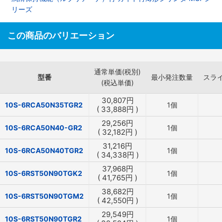
リーズ
この商品のバリエーション
通常単価(税別)
型番
最小発注数量
スラ
(税込単価)
30,807
円
10S-6RCA50N35TGR2
1個
(
33,888
円
)
29,256
円
10S-6RCA50N40-GR2
1個
(
32,182
円
)
31,216
円
10S-6RCA50N40TGR2
1個
(
34,338
円
)
37,968
円
10S-6RST50N90TGK2
1個
(
41,765
円
)
38,682
円
10S-6RST50N90TGM2
1個
(
42,550
円
)
29,549
円
10S-6RST50N90TGR2
1個