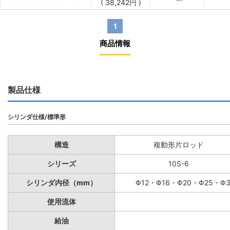
(
38,242
円
)
1
商品情報
製品仕様
シリンダ仕様/標準形
構造
複動形片ロッド
シリーズ
10S-6
シリンダ内径（mm）
Φ12・Φ16・Φ20・Φ25・Φ
使用流体
給油