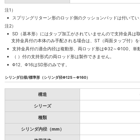
注1）
スプリングリターン形のロッド側のクッションパッドは付いていま
注2）
SD（基本形）にはタップ加工がされていませんので支持金具は
支持金具付の本体のみ手配される場合は、ST（両面タップ付）
支持金具付の適合内径は複動形、両ロッド形はΦ32～Φ100、単動
（ ）付の支持形式の両ロッド形は製作できません。
Φ12、Φ16はSD形のみです。
シリンダ仕様/標準形（シリンダ径Φ125～Φ160）
構造
シリーズ
種類
シリンダ内径（mm）