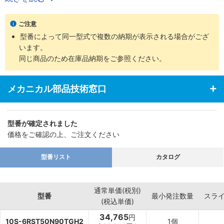
・ロッド先端部仕様は、めねじ、おねじの2タイプを用意
・支持金具の種類、ロッド先端部の付属品など豊富に揃え幅広い用
ご注意
途に対応
型番によって同一型式で複数の納期が表示される場合がござ
います。
同じ商品のため在庫品納期をご参照ください。
メカニカル部品技術窓口
型番が確定されました
価格をご確認の上、ご注文ください
型番リスト
カタログ
通常単価(税別)
型番
最小発注数量
スラ
(税込単価)
34,765
円
10S-6RST50N90TGH2
1個