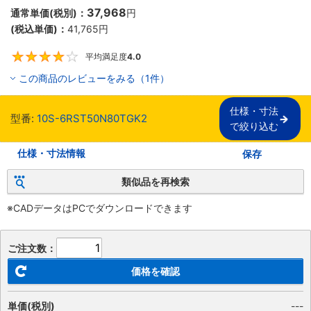
37,968
通常単価(税別)：
円
(税込単価)：
41,765
円
平均満足度
4.0
4
この商品のレビューをみる（1件）
仕様・寸法

型番:
10S-6RST50N80TGK2
で絞り込む
仕様・寸法情報
保存
類似品を再検索
※CADデータはPCでダウンロードできます
ご注文数：
価格を確認
単価(税別)
---