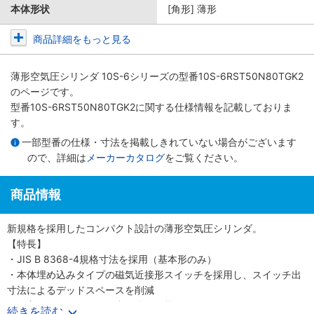
本体形状
[角形] 薄形
商品詳細をもっと見る
薄形空気圧シリンダ 10S-6シリーズ
の型番10S-6RST50N80TGK2
のページです。
型番10S-6RST50N80TGK2に関する仕様情報を記載しておりま
す。
一部型番の仕様・寸法を掲載しきれていない場合がございます
ので、詳細は
メーカーカタログ
をご覧ください。
商品情報
新規格を採用したコンパクト設計の薄形空気圧シリンダ。
【特長】
・JIS B 8368-4規格寸法を採用（基本形のみ）
・本体埋め込みタイプの磁気近接形スイッチを採用し、スイッチ出
寸法によるデッドスペースを削減
・保守メンテナンスに便利な分解可能形
続きを読む