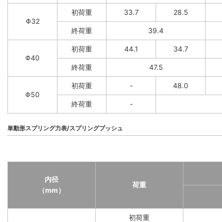
初荷重
33.7
28.5
Φ32
終荷重
39.4
初荷重
44.1
34.7
Φ40
終荷重
47.5
初荷重
-
48.0
Φ50
終荷重
-
単動形スプリング力表/スプリングプッシュ
内径
荷重
（mm）
初荷重