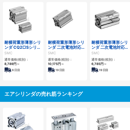
耐横荷重形薄形シリ
耐横荷重形薄形シリ
耐横荷重形薄形シリ
ンダ CQ2□Sシリー
ンダ 二次電池対応
ンダ 二次電池対応
ズ
25A-CQ2□Sシリー
25A-CQS□Sシリー
SMC
SMC
SMC
ズ
ズ
通常価格(税別)：
通常価格(税別)：
通常価格(税別)：
8,789
円
～
10,175
円
～
6,785
円
～
6
日目
19
日目
19
日目
エアシリンダの売れ筋ランキング