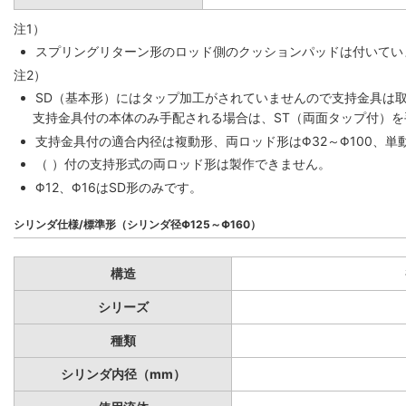
注1）
スプリングリターン形のロッド側のクッションパッドは付いていま
注2）
SD（基本形）にはタップ加工がされていませんので支持金具は
支持金具付の本体のみ手配される場合は、ST（両面タップ付）
支持金具付の適合内径は複動形、両ロッド形はΦ32～Φ100、単動
（ ）付の支持形式の両ロッド形は製作できません。
Φ12、Φ16はSD形のみです。
シリンダ仕様/標準形（シリンダ径Φ125～Φ160）
構造
シリーズ
種類
シリンダ内径（mm）