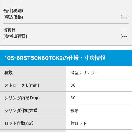
合計(税別)
---
(税込価格)
(
---
)
出荷日
---
(参考出荷日)
(---)
10S-6RST50N80TGK2の仕様・寸法情報
種類
薄型シリンダ
ストローク L(mm)
80
シリンダ内径 D(φ)
50
シリンダ作動方式
複動
ロッド作動方式
片ロッド