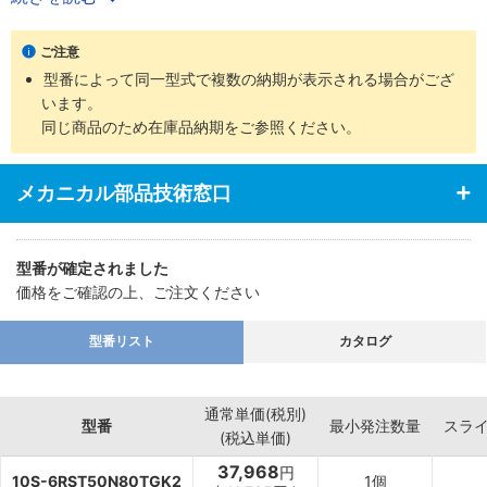
・ロッド先端部仕様は、めねじ、おねじの2タイプを用意
・支持金具の種類、ロッド先端部の付属品など豊富に揃え幅広い用
ご注意
途に対応
型番によって同一型式で複数の納期が表示される場合がござ
います。
同じ商品のため在庫品納期をご参照ください。
メカニカル部品技術窓口
型番が確定されました
価格をご確認の上、ご注文ください
型番リスト
カタログ
通常単価(税別)
型番
最小発注数量
スラ
(税込単価)
37,968
円
10S-6RST50N80TGK2
1個