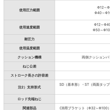
Φ12～Φ
使用圧力範囲
Φ40～Φ1
Φ12～Φ4
使用速度範囲
Φ50～Φ10
耐圧力
使用温度範囲
クッション機構
両側クッションパッ
ねじ公差
ストローク長さの許容差
SD（基本形）・ST（両面タップ付
注2）支持形式
ロッド先端ねじ
関連部品
CB用ブラケット（Φ32～Φ100