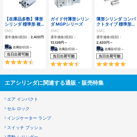
【在庫品多数】薄形
ガイド付薄形シリン
薄形シリンダ コンパ
シリンダ 標準形 複
ダ MGPシリーズ
クトタイプ 標準形
動・片ロッド CQ2
複動 片ロッド CQS
SMC
SMC
SMC
シリーズ
シリーズ
通常価格(税別)：
2,420
円
通常価格(税別)：
通常価格(税別)：
13,126
円
～
2,420
円
～
在庫品1日目～
在庫品1日目～
在庫品1日目～
当日出荷可能
当日出荷可能
当日出荷可能
4.5
4.6
エアシリンダに関連する通販・販売特集
エア インパクト
セル ロック
インジケーター ランプ
スイッチ プッシュ
電動 シリンダー