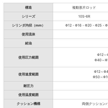
構造
複動形片ロッド
シリーズ
10S-6R
シリンダ内径（mm）
Φ12・Φ16・Φ20・Φ25・Φ
使用流体
給油
Φ12～
使用圧力範囲
Φ40～Φ
Φ12～Φ
使用速度範囲
Φ50～Φ1
耐圧力
使用温度範囲
クッション機構
両側クッションパ