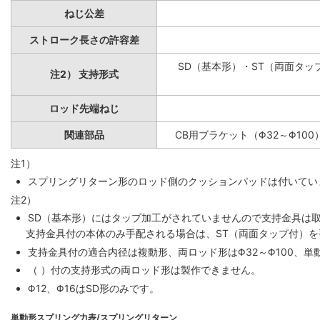
ねじ公差
ストローク長さの許容差
SD（基本形）・ST（両面タップ
注2） 支持形式
ロッド先端ねじ
関連部品
CB用ブラケット（Φ32～Φ100
注1）
スプリングリターン形のロッド側のクッションパッドは付いていま
注2）
SD（基本形）にはタップ加工がされていませんので支持金具は
支持金具付の本体のみ手配される場合は、ST（両面タップ付）
支持金具付の適合内径は複動形、両ロッド形はΦ32～Φ100、単動
（ ）付の支持形式の両ロッド形は製作できません。
Φ12、Φ16はSD形のみです。
単動形スプリング力表/スプリングリターン