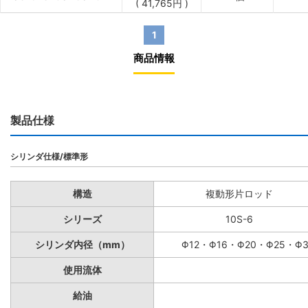
(
41,765
円
)
1
商品情報
製品仕様
シリンダ仕様/標準形
構造
複動形片ロッド
シリーズ
10S-6
シリンダ内径（mm）
Φ12・Φ16・Φ20・Φ25・Φ
使用流体
給油