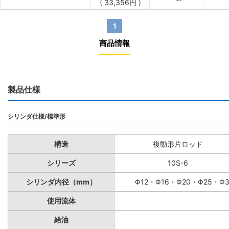
(
33,356
円
)
1
商品情報
製品仕様
シリンダ仕様/標準形
構造
複動形片ロッド
シリーズ
10S-6
シリンダ内径（mm）
Φ12・Φ16・Φ20・Φ25・Φ
使用流体
給油