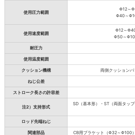
Φ12～Φ
使用圧力範囲
Φ40～Φ1
Φ12～Φ4
使用速度範囲
Φ50～Φ10
耐圧力
使用温度範囲
クッション機構
両側クッションパッ
ねじ公差
ストローク長さの許容差
SD（基本形）・ST（両面タップ付
注2）支持形式
ロッド先端ねじ
関連部品
CB用ブラケット（Φ32～Φ100