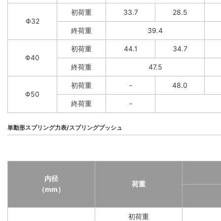
初荷重
33.7
28.5
Φ32
終荷重
39.4
初荷重
44.1
34.7
Φ40
終荷重
47.5
初荷重
-
48.0
Φ50
終荷重
-
単動形スプリング力表/スプリングプッシュ
内径
荷重
（mm）
初荷重