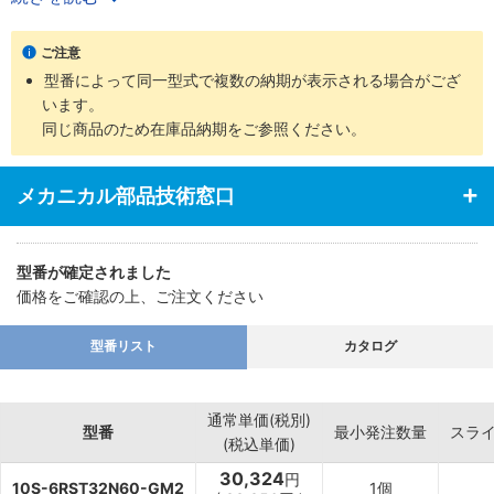
・ロッド先端部仕様は、めねじ、おねじの2タイプを用意
・支持金具の種類、ロッド先端部の付属品など豊富に揃え幅広い用
ご注意
途に対応
型番によって同一型式で複数の納期が表示される場合がござ
います。
同じ商品のため在庫品納期をご参照ください。
メカニカル部品技術窓口
型番が確定されました
価格をご確認の上、ご注文ください
型番リスト
カタログ
通常単価(税別)
型番
最小発注数量
スラ
(税込単価)
30,324
円
10S-6RST32N60-GM2
1個