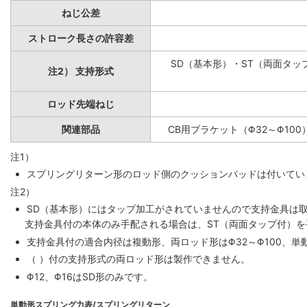
ねじ公差
ストローク長さの許容差
SD（基本形）・ST（両面タップ
注2） 支持形式
ロッド先端ねじ
関連部品
CB用ブラケット（Φ32～Φ100
注1）
スプリングリターン形のロッド側のクッションパッドは付いていま
注2）
SD（基本形）にはタップ加工がされていませんので支持金具は
支持金具付の本体のみ手配される場合は、ST（両面タップ付）
支持金具付の適合内径は複動形、両ロッド形はΦ32～Φ100、単動
（ ）付の支持形式の両ロッド形は製作できません。
Φ12、Φ16はSD形のみです。
単動形スプリング力表/スプリングリターン