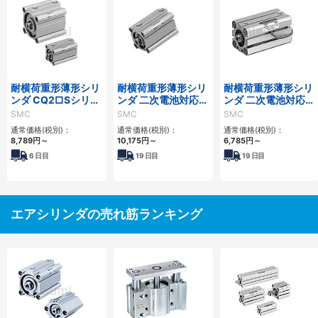
耐横荷重形薄形シリ
耐横荷重形薄形シリ
耐横荷重形薄形シリ
ンダ CQ2□Sシリー
ンダ 二次電池対応
ンダ 二次電池対応
ズ
25A-CQ2□Sシリー
25A-CQS□Sシリー
SMC
SMC
SMC
ズ
ズ
通常価格(税別)：
通常価格(税別)：
通常価格(税別)：
8,789
円
～
10,175
円
～
6,785
円
～
6
日目
19
日目
19
日目
エアシリンダの売れ筋ランキング