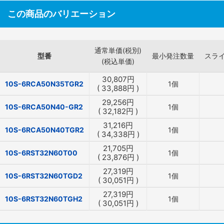
この商品のバリエーション
通常単価(税別)
型番
最小発注数量
スラ
(税込単価)
30,807
円
10S-6RCA50N35TGR2
1個
(
33,888
円
)
29,256
円
10S-6RCA50N40-GR2
1個
(
32,182
円
)
31,216
円
10S-6RCA50N40TGR2
1個
(
34,338
円
)
21,705
円
10S-6RST32N60T00
1個
(
23,876
円
)
27,319
円
10S-6RST32N60TGD2
1個
(
30,051
円
)
27,319
円
10S-6RST32N60TGH2
1個
(
30,051
円
)