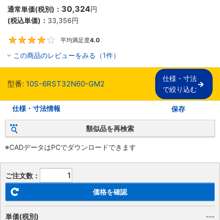
30,324
通常単価(税別)：
円
(税込単価)：
33,356
円
平均満足度
4.0
4
この商品のレビューをみる（1件）
仕様・寸法

型番:
10S-6RST32N60-GM2
で絞り込む
仕様・寸法情報
保存
類似品を再検索
※CADデータはPCでダウンロードできます
ご注文数：
価格を確認
単価(税別)
---