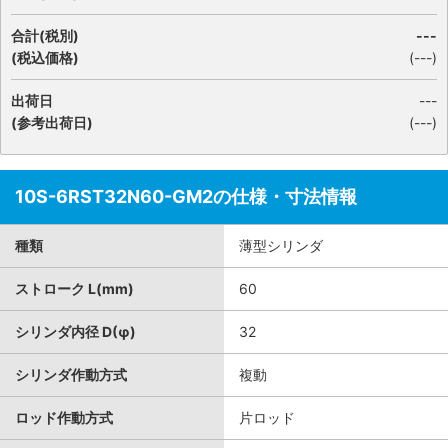
合計(税別)
---
(税込価格)
(
---
)
出荷日
---
(参考出荷日)
(---)
10S-6RST32N60-GM2の仕様・寸法情報
種類
薄型シリンダ
ストローク L(mm)
60
シリンダ内径 D(φ)
32
シリンダ作動方式
複動
ロッド作動方式
片ロッド