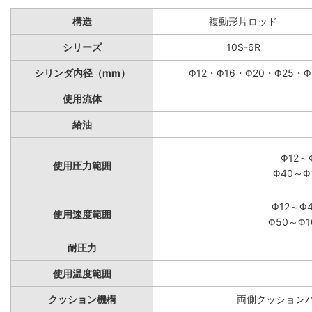
構造
複動形片ロッド
シリーズ
10S-6R
シリンダ内径（mm）
Φ12・Φ16・Φ20・Φ25・Φ
使用流体
給油
Φ12～
使用圧力範囲
Φ40～Φ
Φ12～Φ
使用速度範囲
Φ50～Φ1
耐圧力
使用温度範囲
クッション機構
両側クッションパ