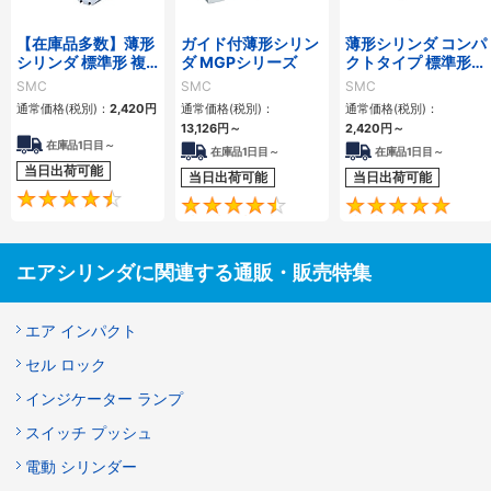
【在庫品多数】薄形
ガイド付薄形シリン
薄形シリンダ コンパ
シリンダ 標準形 複
ダ MGPシリーズ
クトタイプ 標準形
動・片ロッド CQ2
複動 片ロッド CQS
SMC
SMC
SMC
シリーズ
シリーズ
通常価格(税別)：
2,420
円
通常価格(税別)：
通常価格(税別)：
13,126
円
～
2,420
円
～
在庫品1日目～
在庫品1日目～
在庫品1日目～
当日出荷可能
当日出荷可能
当日出荷可能
4.5
4.6
エアシリンダに関連する通販・販売特集
エア インパクト
セル ロック
インジケーター ランプ
スイッチ プッシュ
電動 シリンダー