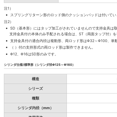
注1）
スプリングリターン形のロッド側のクッションパッドは付いていま
注2）
SD（基本形）にはタップ加工がされていませんので支持金具は
支持金具付の本体のみ手配される場合は、ST（両面タップ付）
支持金具付の適合内径は複動形、両ロッド形はΦ32～Φ100、単動
（ ）付の支持形式の両ロッド形は製作できません。
Φ12、Φ16はSD形のみです。
シリンダ仕様/標準形（シリンダ径Φ125～Φ160）
構造
シリーズ
種類
シリンダ内径（mm）