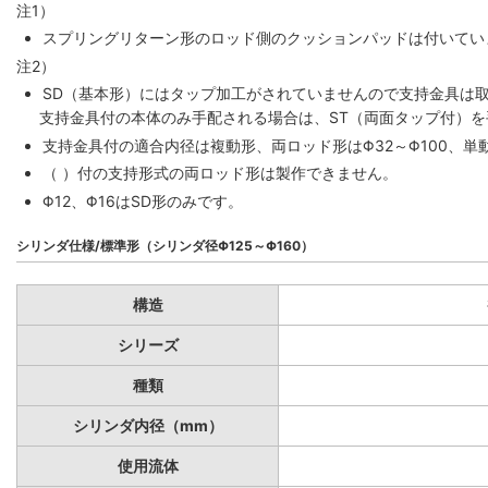
注1）
スプリングリターン形のロッド側のクッションパッドは付いていま
注2）
SD（基本形）にはタップ加工がされていませんので支持金具は
支持金具付の本体のみ手配される場合は、ST（両面タップ付）
支持金具付の適合内径は複動形、両ロッド形はΦ32～Φ100、単動
（ ）付の支持形式の両ロッド形は製作できません。
Φ12、Φ16はSD形のみです。
シリンダ仕様/標準形（シリンダ径Φ125～Φ160）
構造
シリーズ
種類
シリンダ内径（mm）
使用流体