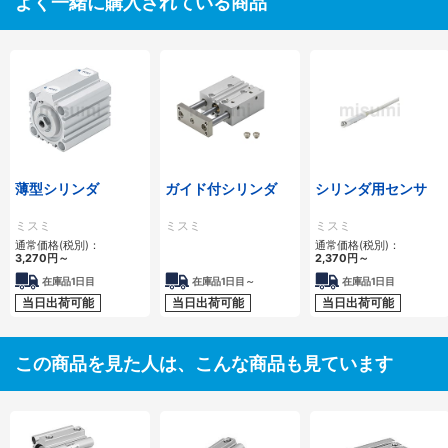
よく一緒に購入されている商品
薄型シリンダ
ガイド付シリンダ
シリンダ用センサ
ミスミ
ミスミ
ミスミ
通常価格(税別)：
通常価格(税別)：
3,270
円
～
2,370
円
～
在庫品1日目
在庫品1日目～
在庫品1日目
当日出荷可能
当日出荷可能
当日出荷可能
この商品を見た人は、こんな商品も見ています