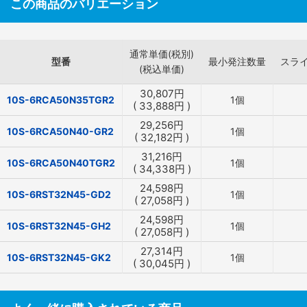
この商品のバリエーション
通常単価(税別)
型番
最小発注数量
スラ
(税込単価)
30,807
円
10S-6RCA50N35TGR2
1個
(
33,888
円
)
29,256
円
10S-6RCA50N40-GR2
1個
(
32,182
円
)
31,216
円
10S-6RCA50N40TGR2
1個
(
34,338
円
)
24,598
円
10S-6RST32N45-GD2
1個
(
27,058
円
)
24,598
円
10S-6RST32N45-GH2
1個
(
27,058
円
)
27,314
円
10S-6RST32N45-GK2
1個
(
30,045
円
)