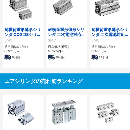
耐横荷重形薄形シリ
耐横荷重形薄形シリ
耐横荷重形薄形シリ
ンダ CQ2□Sシリー
ンダ 二次電池対応
ンダ 二次電池対応
ズ
25A-CQ2□Sシリー
25A-CQS□Sシリー
SMC
SMC
SMC
ズ
ズ
通常価格(税別)：
通常価格(税別)：
通常価格(税別)：
8,789
円
～
10,175
円
～
6,785
円
～
6
日目
19
日目
19
日目
エアシリンダの売れ筋ランキング