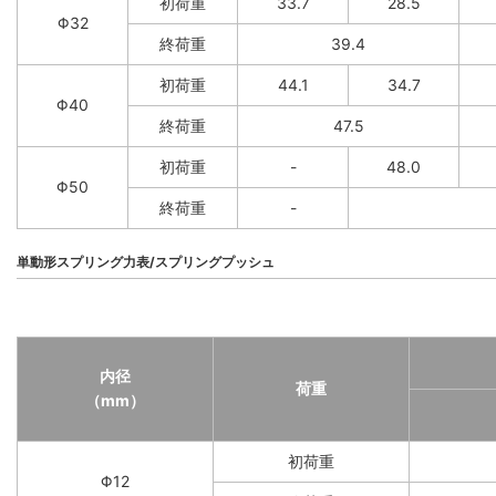
初荷重
33.7
28.5
Φ32
終荷重
39.4
初荷重
44.1
34.7
Φ40
終荷重
47.5
初荷重
-
48.0
Φ50
終荷重
-
単動形スプリング力表/スプリングプッシュ
内径
荷重
（mm）
初荷重
Φ12