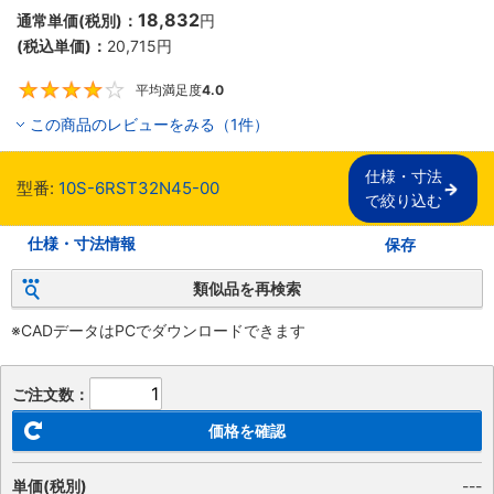
18,832
通常単価(税別)：
円
(税込単価)：
20,715
円
平均満足度
4.0
4
この商品のレビューをみる（1件）
仕様・寸法

型番:
10S-6RST32N45-00
で絞り込む
仕様・寸法情報
保存
類似品を再検索
※CADデータはPCでダウンロードできます
ご注文数：
価格を確認
単価(税別)
---