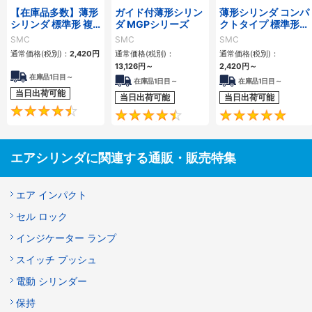
【在庫品多数】薄形
ガイド付薄形シリン
薄形シリンダ コンパ
シリンダ 標準形 複
ダ MGPシリーズ
クトタイプ 標準形
動・片ロッド CQ2
複動 片ロッド CQS
SMC
SMC
SMC
シリーズ
シリーズ
通常価格(税別)：
2,420
円
通常価格(税別)：
通常価格(税別)：
13,126
円
～
2,420
円
～
在庫品1日目～
在庫品1日目～
在庫品1日目～
当日出荷可能
当日出荷可能
当日出荷可能
4.5
4.6
エアシリンダに関連する通販・販売特集
エア インパクト
セル ロック
インジケーター ランプ
スイッチ プッシュ
電動 シリンダー
保持