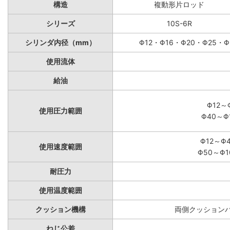
構造
複動形片ロッド
シリーズ
10S-6R
シリンダ内径（mm）
Φ12・Φ16・Φ20・Φ25・Φ
使用流体
給油
Φ12～
使用圧力範囲
Φ40～Φ
Φ12～Φ
使用速度範囲
Φ50～Φ1
耐圧力
使用温度範囲
クッション機構
両側クッションパ
ねじ公差