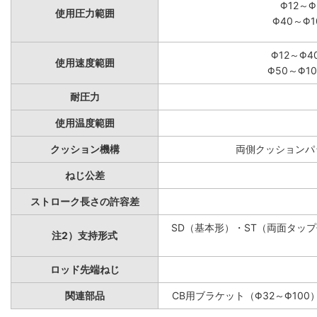
Φ12～Φ
使用圧力範囲
Φ40～Φ1
Φ12～Φ4
使用速度範囲
Φ50～Φ10
耐圧力
使用温度範囲
クッション機構
両側クッションパッ
ねじ公差
ストローク長さの許容差
SD（基本形）・ST（両面タップ付
注2）支持形式
ロッド先端ねじ
関連部品
CB用ブラケット（Φ32～Φ100