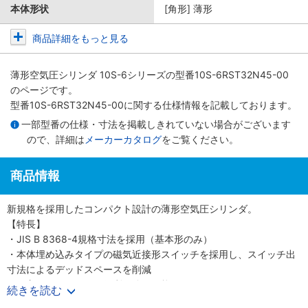
本体形状
[角形] 薄形
商品詳細をもっと見る
薄形空気圧シリンダ 10S-6シリーズ
の型番10S-6RST32N45-00
のページです。
型番10S-6RST32N45-00に関する仕様情報を記載しております。
一部型番の仕様・寸法を掲載しきれていない場合がございます
ので、詳細は
メーカーカタログ
をご覧ください。
商品情報
新規格を採用したコンパクト設計の薄形空気圧シリンダ。
【特長】
・JIS B 8368-4規格寸法を採用（基本形のみ）
・本体埋め込みタイプの磁気近接形スイッチを採用し、スイッチ出
寸法によるデッドスペースを削減
・保守メンテナンスに便利な分解可能形
続きを読む
・ロッド先端部仕様は、めねじ、おねじの2タイプを用意