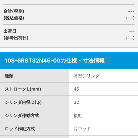
合計(税別)
---
(税込価格)
(
---
)
出荷日
---
(参考出荷日)
(---)
10S-6RST32N45-00の仕様・寸法情報
種類
薄型シリンダ
ストローク L(mm)
45
シリンダ内径 D(φ)
32
シリンダ作動方式
複動
ロッド作動方式
片ロッド