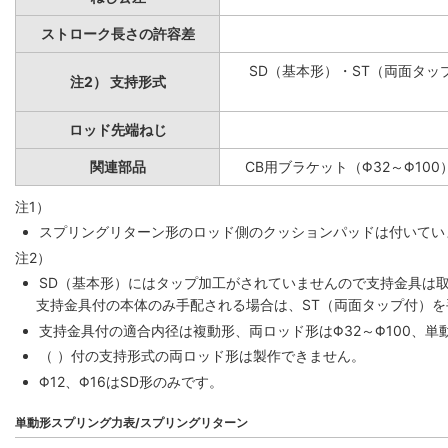
ストローク長さの許容差
SD（基本形）・ST（両面タップ
注2） 支持形式
ロッド先端ねじ
関連部品
CB用ブラケット（Φ32～Φ100
注1）
スプリングリターン形のロッド側のクッションパッドは付いていま
注2）
SD（基本形）にはタップ加工がされていませんので支持金具は
支持金具付の本体のみ手配される場合は、ST（両面タップ付）
支持金具付の適合内径は複動形、両ロッド形はΦ32～Φ100、単動
（ ）付の支持形式の両ロッド形は製作できません。
Φ12、Φ16はSD形のみです。
単動形スプリング力表/スプリングリターン