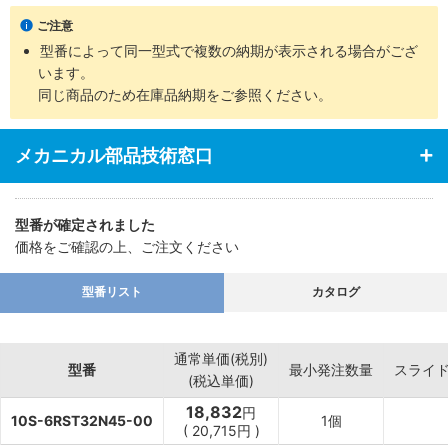
・支持金具の種類、ロッド先端部の付属品など豊富に揃え幅広い用
ご注意
途に対応
型番によって同一型式で複数の納期が表示される場合がござ
います。
同じ商品のため在庫品納期をご参照ください。
メカニカル部品技術窓口
型番が確定されました
価格をご確認の上、ご注文ください
型番リスト
カタログ
通常単価(税別)
型番
最小発注数量
スライ
(税込単価)
18,832
円
10S-6RST32N45-00
1個
(
20,715
円
)