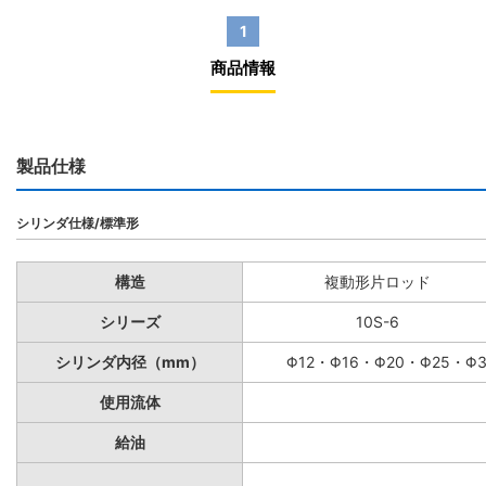
1
商品情報
製品仕様
シリンダ仕様/標準形
構造
複動形片ロッド
シリーズ
10S-6
シリンダ内径（mm）
Φ12・Φ16・Φ20・Φ25・Φ
使用流体
給油