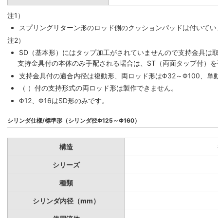
注1）
スプリングリターン形のロッド側のクッションパッドは付いていま
注2）
SD（基本形）にはタップ加工がされていませんので支持金具は
支持金具付の本体のみ手配される場合は、ST（両面タップ付）
支持金具付の適合内径は複動形、両ロッド形はΦ32～Φ100、単動
（ ）付の支持形式の両ロッド形は製作できません。
Φ12、Φ16はSD形のみです。
シリンダ仕様/標準形（シリンダ径Φ125～Φ160）
構造
シリーズ
種類
シリンダ内径（mm）