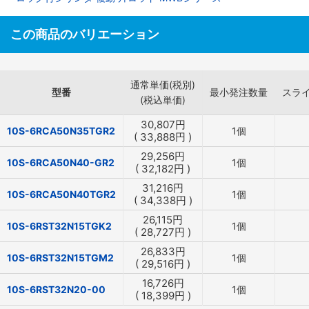
この商品のバリエーション
通常単価(税別)
型番
最小発注数量
スラ
(税込単価)
30,807
円
10S-6RCA50N35TGR2
1個
(
33,888
円
)
29,256
円
10S-6RCA50N40-GR2
1個
(
32,182
円
)
31,216
円
10S-6RCA50N40TGR2
1個
(
34,338
円
)
26,115
円
10S-6RST32N15TGK2
1個
(
28,727
円
)
26,833
円
10S-6RST32N15TGM2
1個
(
29,516
円
)
16,726
円
10S-6RST32N20-00
1個
(
18,399
円
)