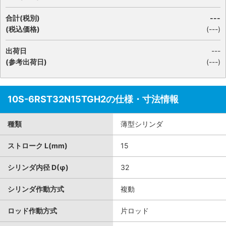
合計(税別)
---
(税込価格)
(
---
)
出荷日
---
(参考出荷日)
(---)
10S-6RST32N15TGH2の仕様・寸法情報
種類
薄型シリンダ
ストローク L(mm)
15
シリンダ内径 D(φ)
32
シリンダ作動方式
複動
ロッド作動方式
片ロッド