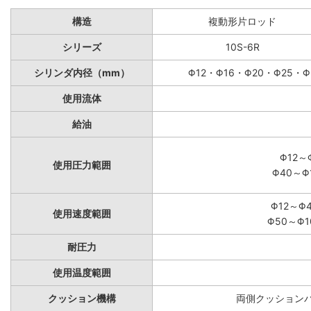
構造
複動形片ロッド
シリーズ
10S-6R
シリンダ内径（mm）
Φ12・Φ16・Φ20・Φ25・Φ
使用流体
給油
Φ12～
使用圧力範囲
Φ40～Φ
Φ12～Φ
使用速度範囲
Φ50～Φ1
耐圧力
使用温度範囲
クッション機構
両側クッションパ