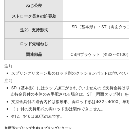
ねじ公差
ストローク長さの許容差
SD（基本形）・ST（両面タップ
注2） 支持形式
ロッド先端ねじ
関連部品
CB用ブラケット（Φ32～Φ100
注1）
スプリングリターン形のロッド側のクッションパッドは付いていま
注2）
SD（基本形）にはタップ加工がされていませんので支持金具は
支持金具付の本体のみ手配される場合は、ST（両面タップ付）
支持金具付の適合内径は複動形、両ロッド形はΦ32～Φ100、単動
（ ）付の支持形式の両ロッド形は製作できません。
Φ12、Φ16はSD形のみです。
単動形スプリング力表/スプリングリターン