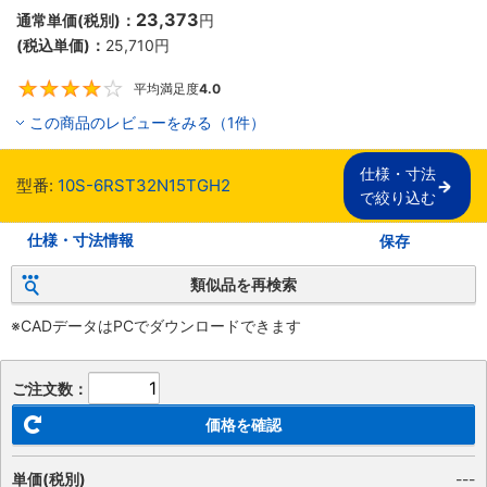
23,373
通常単価(税別)：
円
(税込単価)：
25,710
円
平均満足度
4.0
4
この商品のレビューをみる（1件）
仕様・寸法

型番:
10S-6RST32N15TGH2
で絞り込む
仕様・寸法情報
保存
類似品を再検索
※CADデータはPCでダウンロードできます
ご注文数：
価格を確認
単価(税別)
---