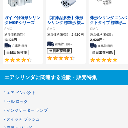
ガイド付薄形シリン
【在庫品多数】薄形
薄形シリンダ コンパ
ダ MGPシリーズ
シリンダ 標準形 複
クトタイプ 標準形
動・片ロッド CQ2
複動 片ロッド CQS
SMC
SMC
SMC
シリーズ
シリーズ
通常価格(税別)：
通常価格(税別)：
2,420
円
通常価格(税別)：
13,126
円
～
2,420
円
～
在庫品1日目～
在庫品1日目～
在庫品1日目～
当日出荷可能
当日出荷可能
当日出荷可能
4.5
4.6
エアシリンダに関連する通販・販売特集
エア インパクト
セル ロック
インジケーター ランプ
スイッチ プッシュ
電動 シリンダー