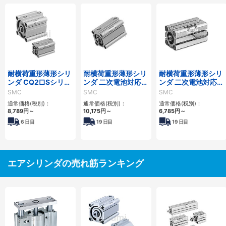
耐横荷重形薄形シリ
耐横荷重形薄形シリ
耐横荷重形薄形シリ
ンダ CQ2□Sシリー
ンダ 二次電池対応
ンダ 二次電池対応
ズ
25A-CQ2□Sシリー
25A-CQS□Sシリー
SMC
SMC
SMC
ズ
ズ
通常価格(税別)：
通常価格(税別)：
通常価格(税別)：
8,789
円
～
10,175
円
～
6,785
円
～
6
日目
19
日目
19
日目
エアシリンダの売れ筋ランキング