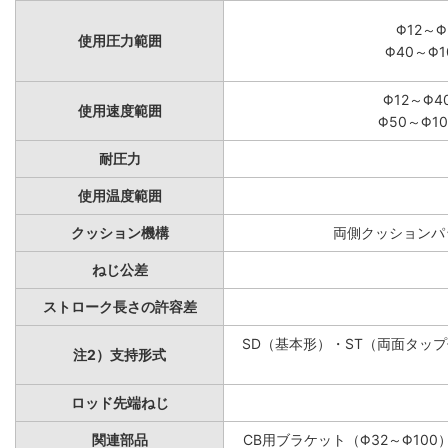
Φ12～Φ
使用圧力範囲
Φ40～Φ1
Φ12～Φ4
使用速度範囲
Φ50～Φ10
耐圧力
使用温度範囲
クッション機構
両側クッションパッ
ねじ公差
ストローク長さの許容差
SD（基本形）・ST（両面タップ付
注2）支持形式
ロッド先端ねじ
関連部品
CB用ブラケット（Φ32～Φ100