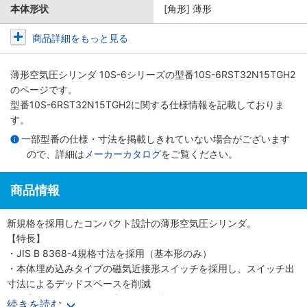
本体形状
[角形] 薄形
商品詳細をもっと見る
薄形空気圧シリンダ 10S-6シリーズ
の型番10S-6RST32N15TGH2
のページです。
型番10S-6RST32N15TGH2に関する仕様情報を記載しておりま
す。
一部型番の仕様・寸法を掲載しきれていない場合がございます
ので、詳細は
メーカーカタログ
をご覧ください。
商品情報
新規格を採用したコンパクト設計の薄形空気圧シリンダ。
【特長】
・JIS B 8368-4規格寸法を採用（基本形のみ）
・本体埋め込みタイプの磁気近接形スイッチを採用し、スイッチ出
寸法によるデッドスペースを削減
・保守メンテナンスに便利な分解可能形
続きを読む