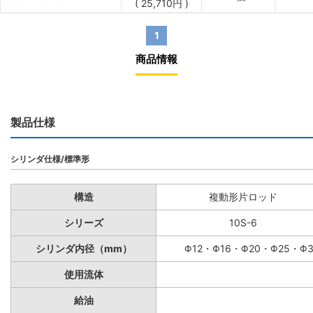
(
25,710
円
)
1
商品情報
製品仕様
シリンダ仕様/標準形
構造
複動形片ロッド
シリーズ
10S-6
シリンダ内径（mm）
Φ12・Φ16・Φ20・Φ25・Φ
使用流体
給油