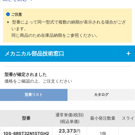
・ロッド先端部仕様は、めねじ、おねじの2タイプを用意
・支持金具の種類、ロッド先端部の付属品など豊富に揃え幅広い用
ご注意
途に対応
型番によって同一型式で複数の納期が表示される場合がござ
います。
同じ商品のため在庫品納期をご参照ください。
メカニカル部品技術窓口
型番が確定されました
価格をご確認の上、ご注文ください
型番リスト
カタログ
通常単価(税別)
型番
最小発注数量
スライ
(税込単価)
23,373
円
10S-6RST32N15TGH2
1個