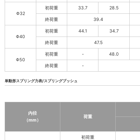
初荷重
33.7
28.5
Φ32
終荷重
39.4
初荷重
44.1
34.7
Φ40
終荷重
47.5
初荷重
-
48.0
Φ50
終荷重
-
単動形スプリング力表/スプリングプッシュ
内径
荷重
（mm）
初荷重