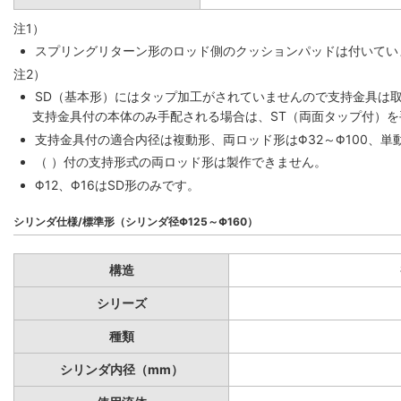
注1）
スプリングリターン形のロッド側のクッションパッドは付いていま
注2）
SD（基本形）にはタップ加工がされていませんので支持金具は
支持金具付の本体のみ手配される場合は、ST（両面タップ付）
支持金具付の適合内径は複動形、両ロッド形はΦ32～Φ100、単動
（ ）付の支持形式の両ロッド形は製作できません。
Φ12、Φ16はSD形のみです。
シリンダ仕様/標準形（シリンダ径Φ125～Φ160）
構造
シリーズ
種類
シリンダ内径（mm）