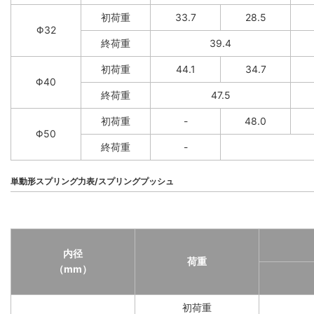
初荷重
33.7
28.5
Φ32
終荷重
39.4
初荷重
44.1
34.7
Φ40
終荷重
47.5
初荷重
-
48.0
Φ50
終荷重
-
単動形スプリング力表/スプリングプッシュ
内径
荷重
（mm）
初荷重