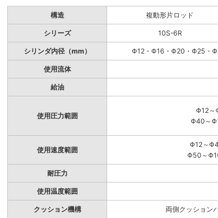
構造
複動形片ロッド
シリーズ
10S-6R
シリンダ内径（mm）
Φ12・Φ16・Φ20・Φ25・Φ
使用流体
給油
Φ12～
使用圧力範囲
Φ40～Φ
Φ12～Φ
使用速度範囲
Φ50～Φ1
耐圧力
使用温度範囲
クッション機構
両側クッションパ