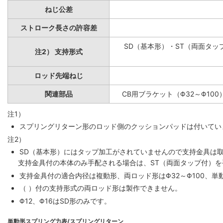
ねじ公差
ストローク長さの許容差
SD（基本形）・ST（両面タップ
注2） 支持形式
ロッド先端ねじ
関連部品
CB用ブラケット（Φ32～Φ100
注1）
スプリングリターン形のロッド側のクッションパッドは付いていま
注2）
SD（基本形）にはタップ加工がされていませんので支持金具は
支持金具付の本体のみ手配される場合は、ST（両面タップ付）
支持金具付の適合内径は複動形、両ロッド形はΦ32～Φ100、単動
（ ）付の支持形式の両ロッド形は製作できません。
Φ12、Φ16はSD形のみです。
単動形スプリング力表/スプリングリターン