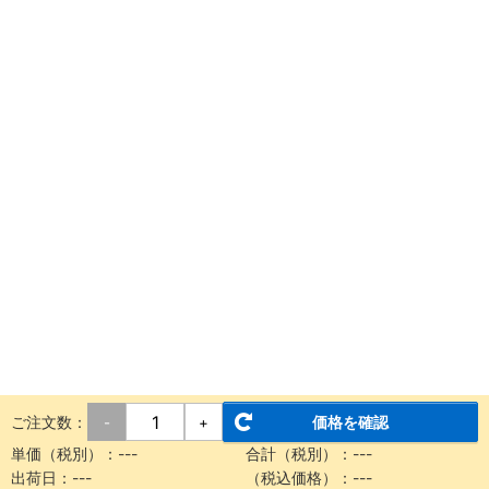
ご注文数：
価格を確認
-
+
単価（税別）：
---
合計（税別）：
---
出荷日：
---
（税込価格）：
---