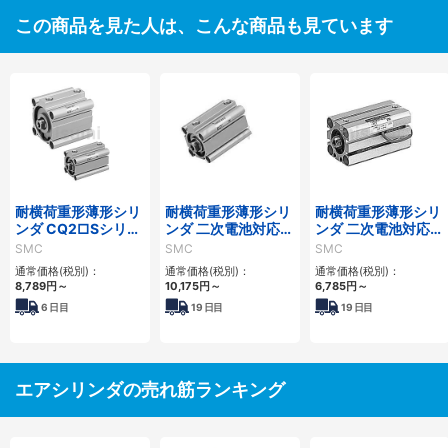
この商品を見た人は、こんな商品も見ています
耐横荷重形薄形シリ
耐横荷重形薄形シリ
耐横荷重形薄形シリ
ンダ CQ2□Sシリー
ンダ 二次電池対応
ンダ 二次電池対応
ズ
25A-CQ2□Sシリー
25A-CQS□Sシリー
SMC
SMC
SMC
ズ
ズ
通常価格(税別)：
通常価格(税別)：
通常価格(税別)：
8,789
円
～
10,175
円
～
6,785
円
～
6
日目
19
日目
19
日目
エアシリンダの売れ筋ランキング