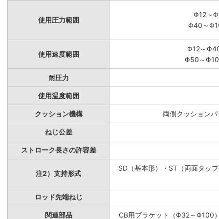
Φ12～Φ
使用圧力範囲
Φ40～Φ1
Φ12～Φ4
使用速度範囲
Φ50～Φ10
耐圧力
使用温度範囲
クッション機構
両側クッションパッ
ねじ公差
ストローク長さの許容差
SD（基本形）・ST（両面タップ付
注2）支持形式
ロッド先端ねじ
関連部品
CB用ブラケット（Φ32～Φ100