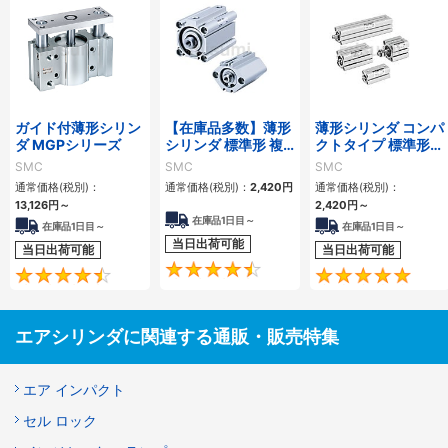
ガイド付薄形シリン
【在庫品多数】薄形
薄形シリンダ コンパ
ダ MGPシリーズ
シリンダ 標準形 複
クトタイプ 標準形
動・片ロッド CQ2
複動 片ロッド CQS
SMC
SMC
SMC
シリーズ
シリーズ
通常価格(税別)：
通常価格(税別)：
2,420
円
通常価格(税別)：
13,126
円
～
2,420
円
～
在庫品1日目～
在庫品1日目～
在庫品1日目～
当日出荷可能
当日出荷可能
当日出荷可能
4.5
4.6
エアシリンダに関連する通販・販売特集
エア インパクト
セル ロック