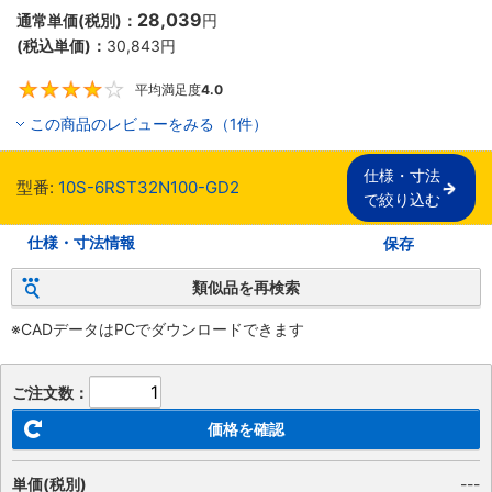
28,039
通常単価(税別)：
円
(税込単価)：
30,843
円
平均満足度
4.0
4
この商品のレビューをみる（1件）
仕様・寸法

型番:
10S-6RST32N100-GD2
で絞り込む
仕様・寸法情報
保存
類似品を再検索
※CADデータはPCでダウンロードできます
ご注文数：
価格を確認
単価(税別)
---