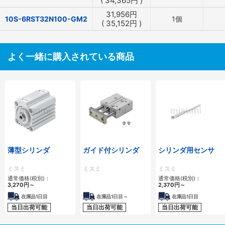
(
34,365
円
)
31,956
円
10S-6RST32N100-GM2
1個
(
35,152
円
)
よく一緒に購入されている商品
薄型シリンダ
ガイド付シリンダ
シリンダ用センサ
ミスミ
ミスミ
ミスミ
通常価格(税別)：
通常価格(税別)：
3,270
円
～
2,370
円
～
在庫品1日目
在庫品1日目～
在庫品1日目
当日出荷可能
当日出荷可能
当日出荷可能