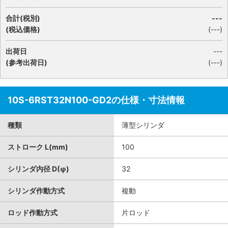
合計(税別)
---
(税込価格)
(
---
)
出荷日
---
(参考出荷日)
(---)
10S-6RST32N100-GD2の仕様・寸法情報
種類
薄型シリンダ
ストローク L(mm)
100
シリンダ内径 D(φ)
32
シリンダ作動方式
複動
ロッド作動方式
片ロッド