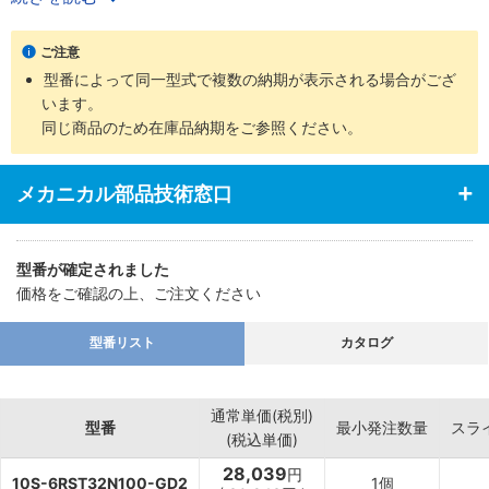
・ロッド先端部仕様は、めねじ、おねじの2タイプを用意
・支持金具の種類、ロッド先端部の付属品など豊富に揃え幅広い用
ご注意
途に対応
型番によって同一型式で複数の納期が表示される場合がござ
います。
同じ商品のため在庫品納期をご参照ください。
メカニカル部品技術窓口
型番が確定されました
価格をご確認の上、ご注文ください
型番リスト
カタログ
通常単価(税別)
型番
最小発注数量
スラ
(税込単価)
28,039
円
10S-6RST32N100-GD2
1個