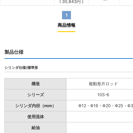
(
30,843
円
)
1
商品情報
製品仕様
シリンダ仕様/標準形
構造
複動形片ロッド
シリーズ
10S-6
シリンダ内径（mm）
Φ12・Φ16・Φ20・Φ25・Φ
使用流体
給油