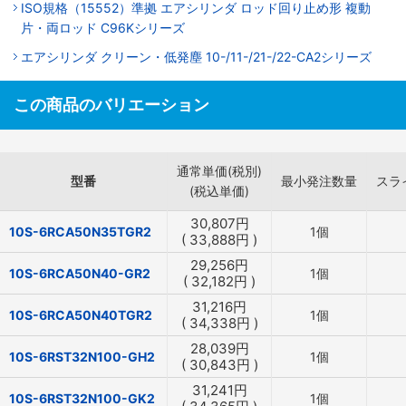
ISO規格（15552）準拠 エアシリンダ ロッド回り止め形 複動
片・両ロッド C96Kシリーズ
エアシリンダ クリーン・低発塵 10-/11-/21-/22-CA2シリーズ
この商品のバリエーション
通常単価(税別)
型番
最小発注数量
スラ
(税込単価)
30,807
円
10S-6RCA50N35TGR2
1個
(
33,888
円
)
29,256
円
10S-6RCA50N40-GR2
1個
(
32,182
円
)
31,216
円
10S-6RCA50N40TGR2
1個
(
34,338
円
)
28,039
円
10S-6RST32N100-GH2
1個
(
30,843
円
)
31,241
円
10S-6RST32N100-GK2
1個