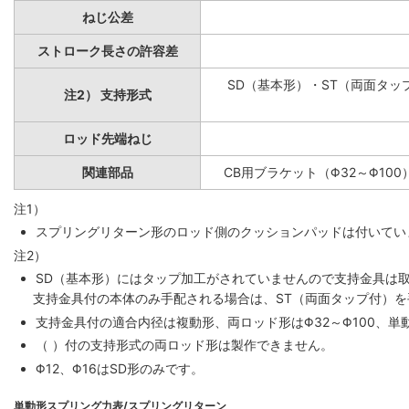
ねじ公差
ストローク長さの許容差
SD（基本形）・ST（両面タップ
注2） 支持形式
ロッド先端ねじ
関連部品
CB用ブラケット（Φ32～Φ100
注1）
スプリングリターン形のロッド側のクッションパッドは付いていま
注2）
SD（基本形）にはタップ加工がされていませんので支持金具は
支持金具付の本体のみ手配される場合は、ST（両面タップ付）
支持金具付の適合内径は複動形、両ロッド形はΦ32～Φ100、単動
（ ）付の支持形式の両ロッド形は製作できません。
Φ12、Φ16はSD形のみです。
単動形スプリング力表/スプリングリターン