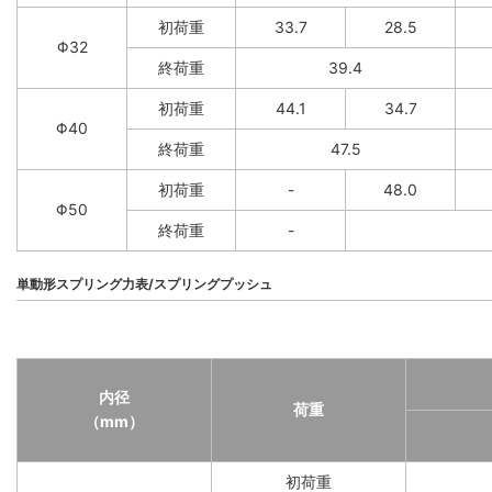
初荷重
33.7
28.5
Φ32
終荷重
39.4
初荷重
44.1
34.7
Φ40
終荷重
47.5
初荷重
-
48.0
Φ50
終荷重
-
単動形スプリング力表/スプリングプッシュ
内径
荷重
（mm）
初荷重