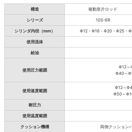
構造
複動形片ロッド
シリーズ
10S-6R
シリンダ内径（mm）
Φ12・Φ16・Φ20・Φ25・Φ
使用流体
給油
Φ12～
使用圧力範囲
Φ40～Φ
Φ12～Φ
使用速度範囲
Φ50～Φ1
耐圧力
使用温度範囲
クッション機構
両側クッションパ