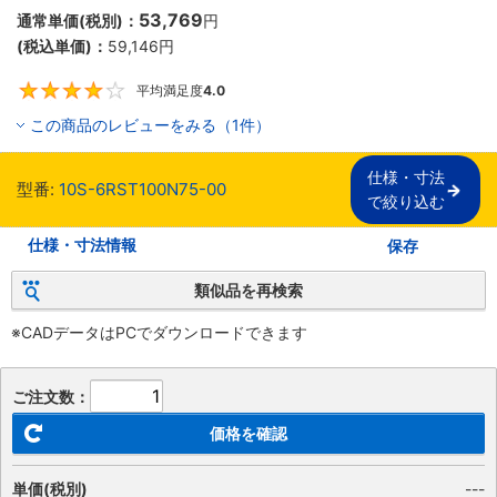
53,769
通常単価(税別)：
円
(税込単価)：
59,146
円
平均満足度
4.0
4
この商品のレビューをみる（1件）
仕様・寸法

型番:
10S-6RST100N75-00
で絞り込む
仕様・寸法情報
保存
類似品を再検索
※CADデータはPCでダウンロードできます
ご注文数：
価格を確認
単価(税別)
---