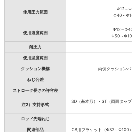
Φ12～Φ
使用圧力範囲
Φ40～Φ1
Φ12～Φ4
使用速度範囲
Φ50～Φ10
耐圧力
使用温度範囲
クッション機構
両側クッションパッ
ねじ公差
ストローク長さの許容差
SD（基本形）・ST（両面タップ付
注2）支持形式
ロッド先端ねじ
関連部品
CB用ブラケット（Φ32～Φ100