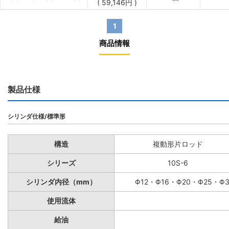
(
59,146
円
)
1
商品情報
製品仕様
シリンダ仕様/標準形
構造
複動形片ロッド
シリーズ
10S-6
シリンダ内径（mm）
Φ12・Φ16・Φ20・Φ25・Φ
使用流体
給油