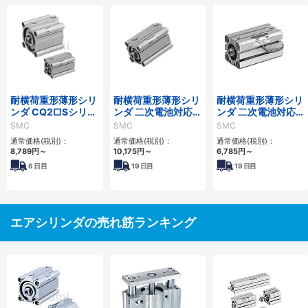
耐横荷重形薄形シリ
耐横荷重形薄形シリ
耐横荷重形薄形シリ
ンダ CQ2□Sシリー
ンダ 二次電池対応
ンダ 二次電池対応
ズ
25A-CQ2□Sシリー
25A-CQS□Sシリー
SMC
SMC
SMC
ズ
ズ
通常価格(税別)：
通常価格(税別)：
通常価格(税別)：
8,789
円
～
10,175
円
～
6,785
円
～
6
日目
19
日目
19
日目
エアシリンダの売れ筋ランキング