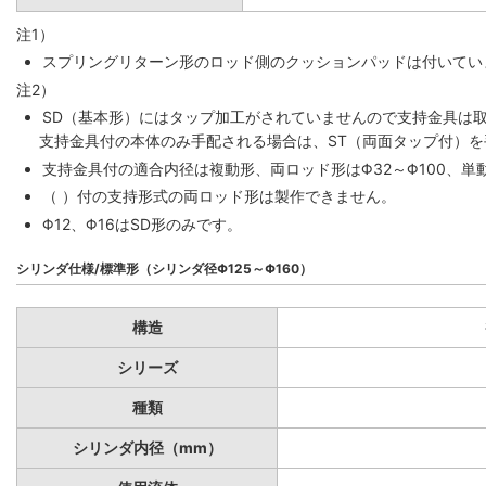
注1）
スプリングリターン形のロッド側のクッションパッドは付いていま
注2）
SD（基本形）にはタップ加工がされていませんので支持金具は
支持金具付の本体のみ手配される場合は、ST（両面タップ付）
支持金具付の適合内径は複動形、両ロッド形はΦ32～Φ100、単動
（ ）付の支持形式の両ロッド形は製作できません。
Φ12、Φ16はSD形のみです。
シリンダ仕様/標準形（シリンダ径Φ125～Φ160）
構造
シリーズ
種類
シリンダ内径（mm）