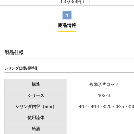
(
67,059
円
)
1
商品情報
製品仕様
シリンダ仕様/標準形
構造
複動形片ロッド
シリーズ
10S-6
シリンダ内径（mm）
Φ12・Φ16・Φ20・Φ25・Φ
使用流体
給油