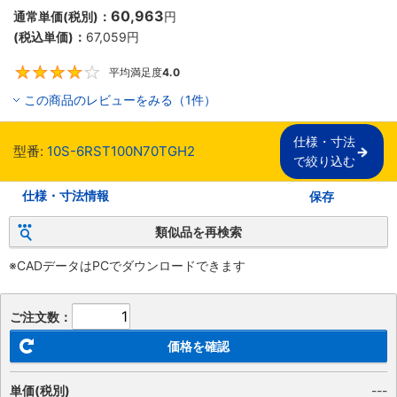
60,963
通常単価(税別)：
円
(税込単価)：
67,059
円
平均満足度
4.0
4
この商品のレビューをみる（1件）
仕様・寸法

型番:
10S-6RST100N70TGH2
で絞り込む
仕様・寸法情報
保存
類似品を再検索
※CADデータはPCでダウンロードできます
ご注文数：
価格を確認
単価(税別)
---