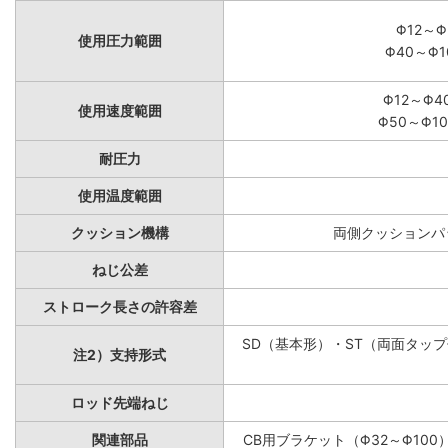
Φ12～Φ
使用圧力範囲
Φ40～Φ1
Φ12～Φ4
使用速度範囲
Φ50～Φ10
耐圧力
使用温度範囲
クッション機構
両側クッションパッ
ねじ公差
ストローク長さの許容差
SD（基本形）・ST（両面タップ付
注2）支持形式
ロッド先端ねじ
関連部品
CB用ブラケット（Φ32～Φ100