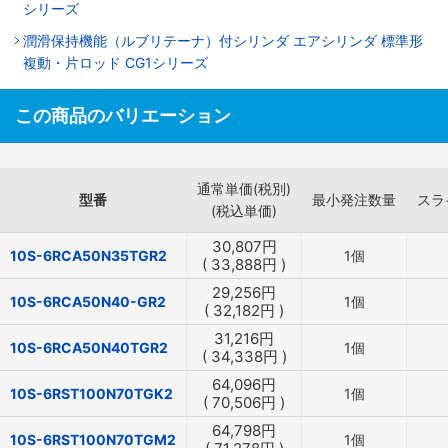
シリーズ
潤滑保持機能（ルブリテーナ）付シリンダ エアシリンダ 標準形
複動・片ロッド CG1シリーズ
この商品のバリエーション
通常単価(税別)
型番
最小発注数量
スラ
(税込単価)
30,807
円
10S-6RCA50N35TGR2
1個
(
33,888
円
)
29,256
円
10S-6RCA50N40-GR2
1個
(
32,182
円
)
31,216
円
10S-6RCA50N40TGR2
1個
(
34,338
円
)
64,096
円
10S-6RST100N70TGK2
1個
(
70,506
円
)
64,798
円
10S-6RST100N70TGM2
1個