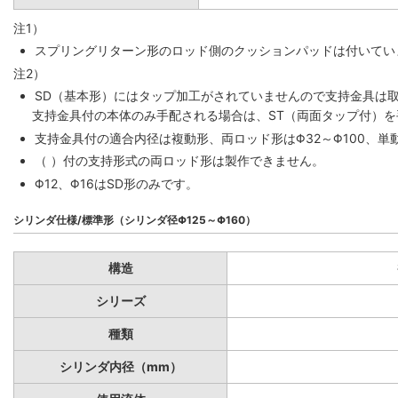
注1）
スプリングリターン形のロッド側のクッションパッドは付いていま
注2）
SD（基本形）にはタップ加工がされていませんので支持金具は
支持金具付の本体のみ手配される場合は、ST（両面タップ付）
支持金具付の適合内径は複動形、両ロッド形はΦ32～Φ100、単動
（ ）付の支持形式の両ロッド形は製作できません。
Φ12、Φ16はSD形のみです。
シリンダ仕様/標準形（シリンダ径Φ125～Φ160）
構造
シリーズ
種類
シリンダ内径（mm）