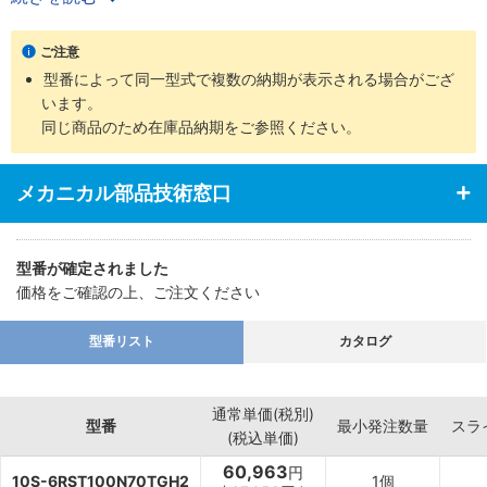
・ロッド先端部仕様は、めねじ、おねじの2タイプを用意
・支持金具の種類、ロッド先端部の付属品など豊富に揃え幅広い用
ご注意
途に対応
型番によって同一型式で複数の納期が表示される場合がござ
います。
同じ商品のため在庫品納期をご参照ください。
メカニカル部品技術窓口
型番が確定されました
価格をご確認の上、ご注文ください
型番リスト
カタログ
通常単価(税別)
型番
最小発注数量
スラ
(税込単価)
60,963
円
10S-6RST100N70TGH2
1個