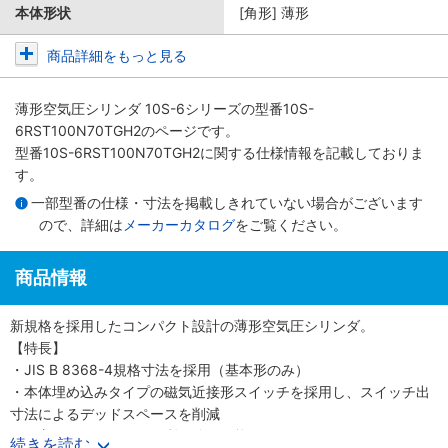
本体形状
[角形] 薄形
商品詳細をもっと見る
薄形空気圧シリンダ 10S-6シリーズ
の型番10S-
6RST100N70TGH2のページです。
型番10S-6RST100N70TGH2に関する仕様情報を記載しておりま
す。
一部型番の仕様・寸法を掲載しきれていない場合がございます
ので、詳細は
メーカーカタログ
をご覧ください。
商品情報
新規格を採用したコンパクト設計の薄形空気圧シリンダ。
【特長】
・JIS B 8368-4規格寸法を採用（基本形のみ）
・本体埋め込みタイプの磁気近接形スイッチを採用し、スイッチ出
寸法によるデッドスペースを削減
・保守メンテナンスに便利な分解可能形
続きを読む