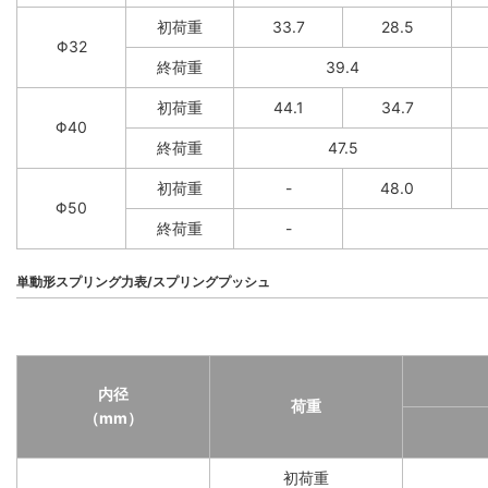
初荷重
33.7
28.5
Φ32
終荷重
39.4
初荷重
44.1
34.7
Φ40
終荷重
47.5
初荷重
-
48.0
Φ50
終荷重
-
単動形スプリング力表/スプリングプッシュ
内径
荷重
（mm）
初荷重