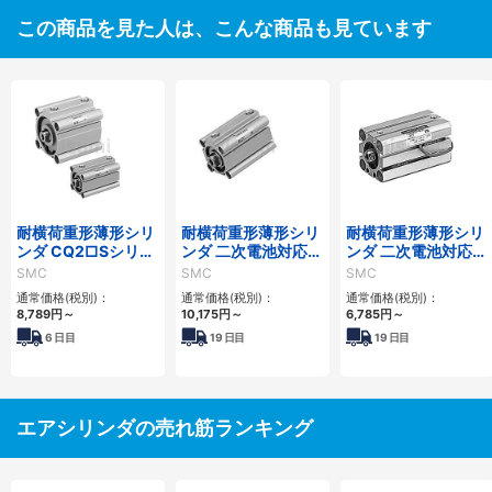
この商品を見た人は、こんな商品も見ています
耐横荷重形薄形シリ
耐横荷重形薄形シリ
耐横荷重形薄形シリ
ンダ CQ2□Sシリー
ンダ 二次電池対応
ンダ 二次電池対応
ズ
25A-CQ2□Sシリー
25A-CQS□Sシリー
SMC
SMC
SMC
ズ
ズ
通常価格(税別)：
通常価格(税別)：
通常価格(税別)：
8,789
円
～
10,175
円
～
6,785
円
～
6
日目
19
日目
19
日目
エアシリンダの売れ筋ランキング