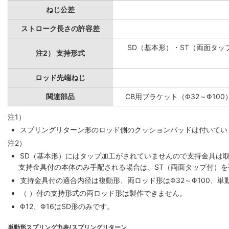
ねじ公差
ストローク長さの許容差
SD（基本形）・ST（両面タップ
注2） 支持形式
ロッド先端ねじ
関連部品
CB用ブラケット（Φ32～Φ100
注1）
スプリングリターン形のロッド側のクッションパッドは付いていま
注2）
SD（基本形）にはタップ加工がされていませんので支持金具は
支持金具付の本体のみ手配される場合は、ST（両面タップ付）
支持金具付の適合内径は複動形、両ロッド形はΦ32～Φ100、単動
（ ）付の支持形式の両ロッド形は製作できません。
Φ12、Φ16はSD形のみです。
単動形スプリング力表/スプリングリターン