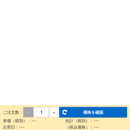
ご注文数：
価格を確認
-
+
単価（税別）：
---
合計（税別）：
---
出荷日：
---
（税込価格）：
---