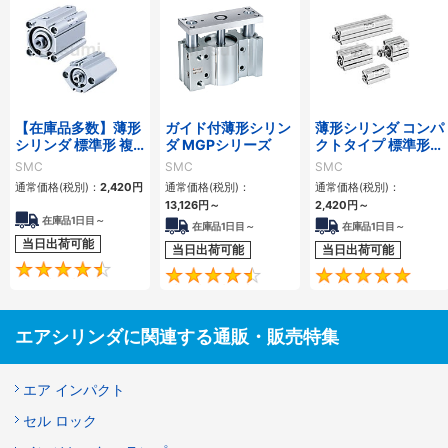
【在庫品多数】薄形
ガイド付薄形シリン
薄形シリンダ コンパ
シリンダ 標準形 複
ダ MGPシリーズ
クトタイプ 標準形
動・片ロッド CQ2
複動 片ロッド CQS
SMC
SMC
SMC
シリーズ
シリーズ
通常価格(税別)：
2,420
円
通常価格(税別)：
通常価格(税別)：
13,126
円
～
2,420
円
～
在庫品1日目～
在庫品1日目～
在庫品1日目～
当日出荷可能
当日出荷可能
当日出荷可能
4.5
4.6
エアシリンダに関連する通販・販売特集
エア インパクト
セル ロック