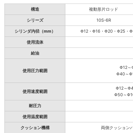
構造
複動形片ロッド
シリーズ
10S-6R
シリンダ内径（mm）
Φ12・Φ16・Φ20・Φ25・Φ
使用流体
給油
Φ12～
使用圧力範囲
Φ40～Φ
Φ12～Φ
使用速度範囲
Φ50～Φ1
耐圧力
使用温度範囲
クッション機構
両側クッションパ