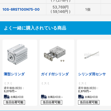
(
71,278
円
)
53,769
円
10S-6RST100N75-00
1個
(
59,146
円
)
よく一緒に購入されている商品
薄型シリンダ
ガイド付シリンダ
シリンダ用センサ
ミスミ
ミスミ
ミスミ
通常価格(税別)：
通常価格(税別)：
3,270
円
～
2,370
円
～
在庫品1日目
在庫品1日目～
在庫品1日目
当日出荷可能
当日出荷可能
当日出荷可能