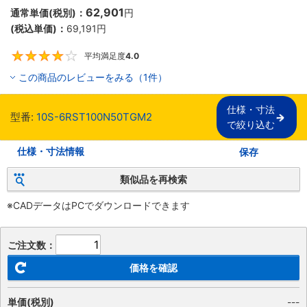
62,901
通常単価(税別)：
円
(税込単価)：
69,191
円
平均満足度
4.0
4
この商品のレビューをみる（1件）
仕様・寸法

型番:
10S-6RST100N50TGM2
で絞り込む
仕様・寸法情報
保存
類似品を再検索
※CADデータはPCでダウンロードできます
ご注文数：
価格を確認
単価(税別)
---