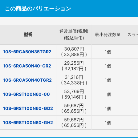
この商品のバリエーション
通常単価(税別)
型番
最小発注数量
スラ
(税込単価)
30,807
円
10S-6RCA50N35TGR2
1個
(
33,888
円
)
29,256
円
10S-6RCA50N40-GR2
1個
(
32,182
円
)
31,216
円
10S-6RCA50N40TGR2
1個
(
34,338
円
)
53,769
円
10S-6RST100N60-00
1個
(
59,146
円
)
59,687
円
10S-6RST100N60-GD2
1個
(
65,656
円
)
59,687
円
10S-6RST100N60-GH2
1個
(
65,656
円
)