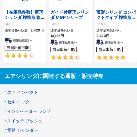
【在庫品多数】薄形
ガイド付薄形シリン
薄形シリンダ コンパ
シリンダ 標準形 複
ダ MGPシリーズ
クトタイプ 標準形
動・片ロッド CQ2
複動 片ロッド CQS
SMC
SMC
SMC
シリーズ
シリーズ
通常価格(税別)：
2,420
円
通常価格(税別)：
通常価格(税別)：
13,126
円
～
2,420
円
～
在庫品1日目～
在庫品1日目～
在庫品1日目～
当日出荷可能
当日出荷可能
当日出荷可能
4.5
4.6
エアシリンダに関連する通販・販売特集
エア インパクト
セル ロック
インジケーター ランプ
スイッチ プッシュ
電動 シリンダー