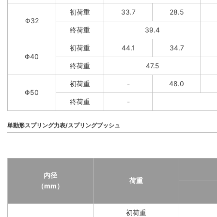
初荷重
33.7
28.5
Φ32
終荷重
39.4
初荷重
44.1
34.7
Φ40
終荷重
47.5
初荷重
-
48.0
Φ50
終荷重
-
単動形スプリング力表/スプリングプッシュ
内径
荷重
（mm）
初荷重