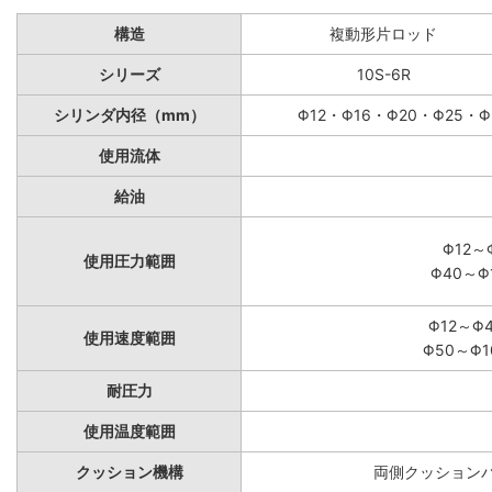
構造
複動形片ロッド
シリーズ
10S-6R
シリンダ内径（mm）
Φ12・Φ16・Φ20・Φ25・Φ
使用流体
給油
Φ12～
使用圧力範囲
Φ40～Φ
Φ12～Φ
使用速度範囲
Φ50～Φ1
耐圧力
使用温度範囲
クッション機構
両側クッションパ