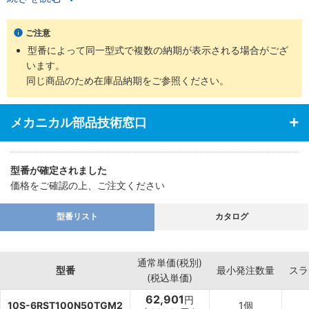
・ロッド先端部仕様は、めねじ、おねじの2タイプを用意
・支持金具の種類、ロッド先端部の付属品など豊富に揃え幅広い用
ご注意
途に対応
型番によって同一型式で複数の納期が表示される場合がござ
います。
同じ商品のため在庫品納期をご参照ください。
メカニカル部品技術窓口
型番が確定されました
価格をご確認の上、ご注文ください
型番リスト
カタログ
通常単価(税別)
型番
最小発注数量
スラ
(税込単価)
62,901
円
10S-6RST100N50TGM2
1個