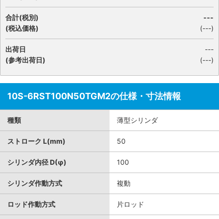
合計(税別)
---
(税込価格)
(
---
)
出荷日
---
(参考出荷日)
(---)
10S-6RST100N50TGM2の仕様・寸法情報
種類
薄型シリンダ
ストローク L(mm)
50
シリンダ内径 D(φ)
100
シリンダ作動方式
複動
ロッド作動方式
片ロッド