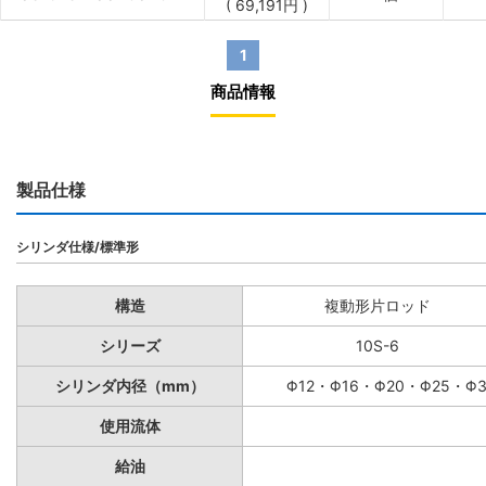
(
69,191
円
)
1
商品情報
製品仕様
シリンダ仕様/標準形
構造
複動形片ロッド
シリーズ
10S-6
シリンダ内径（mm）
Φ12・Φ16・Φ20・Φ25・Φ
使用流体
給油