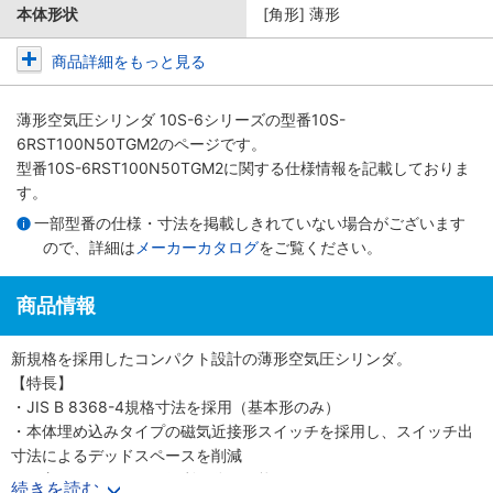
本体形状
[角形] 薄形
商品詳細をもっと見る
薄形空気圧シリンダ 10S-6シリーズ
の型番10S-
6RST100N50TGM2のページです。
型番10S-6RST100N50TGM2に関する仕様情報を記載しておりま
す。
一部型番の仕様・寸法を掲載しきれていない場合がございます
ので、詳細は
メーカーカタログ
をご覧ください。
商品情報
新規格を採用したコンパクト設計の薄形空気圧シリンダ。
【特長】
・JIS B 8368-4規格寸法を採用（基本形のみ）
・本体埋め込みタイプの磁気近接形スイッチを採用し、スイッチ出
寸法によるデッドスペースを削減
・保守メンテナンスに便利な分解可能形
続きを読む