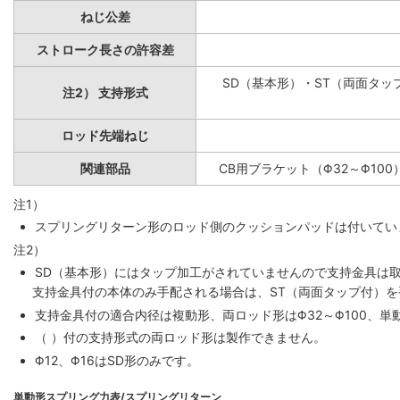
ねじ公差
ストローク長さの許容差
SD（基本形）・ST（両面タップ
注2） 支持形式
ロッド先端ねじ
関連部品
CB用ブラケット（Φ32～Φ100
注1）
スプリングリターン形のロッド側のクッションパッドは付いていま
注2）
SD（基本形）にはタップ加工がされていませんので支持金具は
支持金具付の本体のみ手配される場合は、ST（両面タップ付）
支持金具付の適合内径は複動形、両ロッド形はΦ32～Φ100、単動
（ ）付の支持形式の両ロッド形は製作できません。
Φ12、Φ16はSD形のみです。
単動形スプリング力表/スプリングリターン