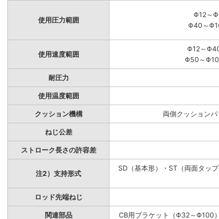
Φ12～Φ
使用圧力範囲
Φ40～Φ1
Φ12～Φ4
使用速度範囲
Φ50～Φ10
耐圧力
使用温度範囲
クッション機構
両側クッションパッ
ねじ公差
ストローク長さの許容差
SD（基本形）・ST（両面タップ付
注2）支持形式
ロッド先端ねじ
関連部品
CB用ブラケット（Φ32～Φ100