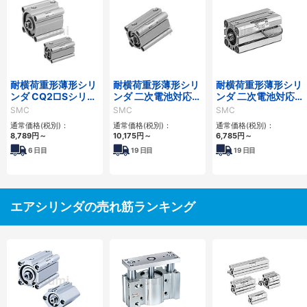
耐横荷重形薄形シリ
耐横荷重形薄形シリ
耐横荷重形薄形シリ
ンダ CQ2□Sシリー
ンダ 二次電池対応
ンダ 二次電池対応
ズ
25A-CQ2□Sシリー
25A-CQS□Sシリー
SMC
SMC
SMC
ズ
ズ
通常価格(税別)：
通常価格(税別)：
通常価格(税別)：
8,789
円
～
10,175
円
～
6,785
円
～
6
日目
19
日目
19
日目
エアシリンダの売れ筋ランキング