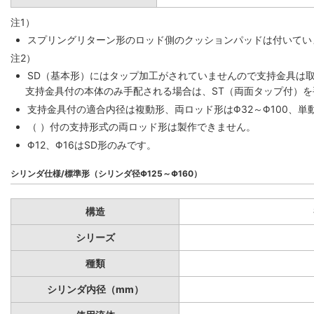
注1）
スプリングリターン形のロッド側のクッションパッドは付いていま
注2）
SD（基本形）にはタップ加工がされていませんので支持金具は
支持金具付の本体のみ手配される場合は、ST（両面タップ付）
支持金具付の適合内径は複動形、両ロッド形はΦ32～Φ100、単動
（ ）付の支持形式の両ロッド形は製作できません。
Φ12、Φ16はSD形のみです。
シリンダ仕様/標準形（シリンダ径Φ125～Φ160）
構造
シリーズ
種類
シリンダ内径（mm）