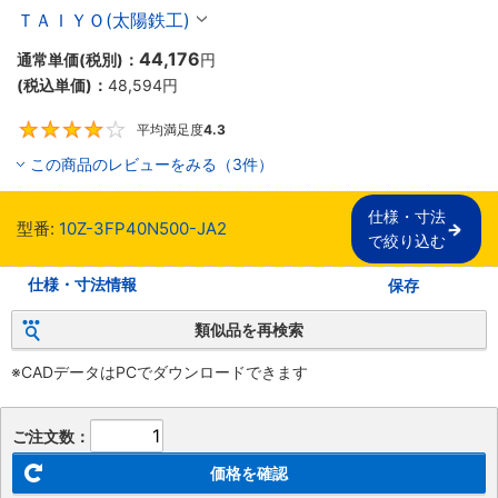
ＴＡＩＹＯ(太陽鉄工)
44,176
通常単価(税別)：
円
(税込単価)：
48,594
円
平均満足度
4.3
4.3
この商品のレビューをみる（3件）
仕様・寸法

型番:
10Z-3FP40N500-JA2
で絞り込む
仕様・寸法情報
保存
類似品を再検索
※CADデータはPCでダウンロードできます
ご注文数：
価格を確認