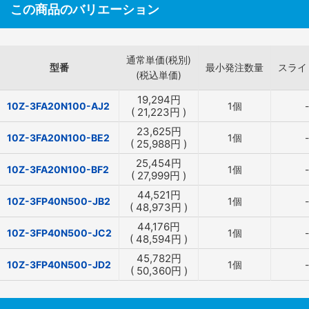
この商品のバリエーション
通常単価(税別)
型番
最小発注数量
スライ
(税込単価)
19,294
円
10Z-3FA20N100-AJ2
1個
-
(
21,223
円
)
23,625
円
10Z-3FA20N100-BE2
1個
-
(
25,988
円
)
25,454
円
10Z-3FA20N100-BF2
1個
-
(
27,999
円
)
44,521
円
10Z-3FP40N500-JB2
1個
-
(
48,973
円
)
44,176
円
10Z-3FP40N500-JC2
1個
-
(
48,594
円
)
45,782
円
10Z-3FP40N500-JD2
1個
-
(
50,360
円
)