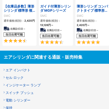
【在庫品多数】薄形
ガイド付薄形シリン
薄形シリンダ コンパ
シリンダ 標準形 複
ダ MGPシリーズ
クトタイプ 標準形
動・片ロッド CQ2
複動 片ロッド CQS
SMC
SMC
SMC
シリーズ
シリーズ
通常価格(税別)：
2,420
円
通常価格(税別)：
通常価格(税別)：
13,126
円
～
2,420
円
～
在庫品1日目～
在庫品1日目～
在庫品1日目～
当日出荷可能
当日出荷可能
当日出荷可能
4.5
4.6
エアシリンダに関連する通販・販売特集
エア インパクト
セル ロック
インジケーター ランプ
スイッチ プッシュ
電動 シリンダー
保持