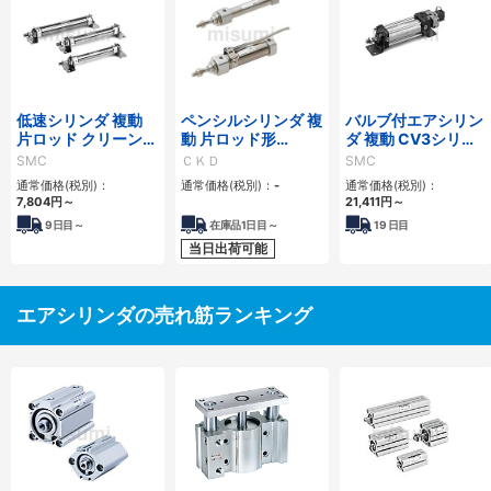
低速シリンダ 複動
ペンシルシリンダ 複
バルブ付エアシリン
片ロッド クリーンシ
動 片ロッド形
ダ 複動 CV3シリー
リーズ 10-/11-
SCPD3シリーズ
ズ
SMC
ＣＫＤ
SMC
CM2X-Zシリーズ
通常価格(税別)：
通常価格(税別)：
-
通常価格(税別)：
7,804
円
～
21,411
円
～
9
日目～
在庫品1日目～
19
日目
当日出荷可能
エアシリンダの売れ筋ランキング