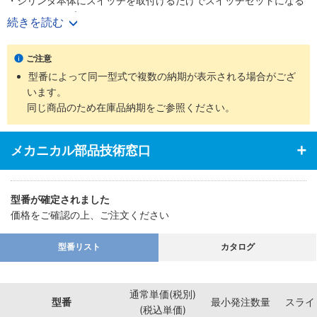
・シリンダ本体にスイッチを取付けるだけでスイッチセットになる
システムアップ形です
続きを読む
・スイッチの取付方法は、バンド式タイプの採用により、簡単に取
付けることができます
ご注意
・最適な支持方法が選べるように、豊富な支持形式を用意いたしま
型番によって同一型式で複数の納期が表示される場合がござ
した
います。
・スタンダードの内径Φ12～Φ32のピストンロッドにはステンレス
同じ商品のため在庫品納期をご参照ください。
（硬質クロームめっき付）を採用
メカニカル部品技術窓口
型番が確定されました
価格をご確認の上、ご注文ください
型番リスト
カタログ
通常単価(税別)
型番
最小発注数量
スライ
(税込単価)