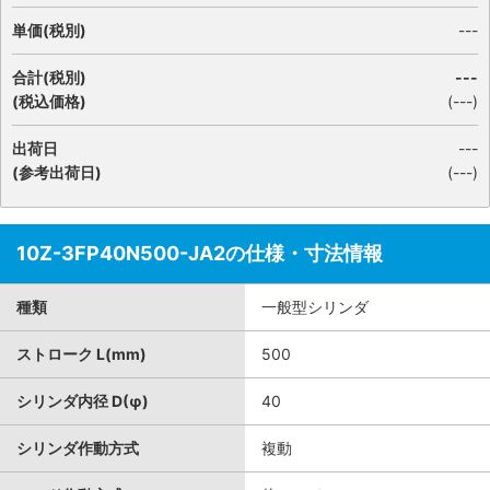
単価(税別)
---
合計(税別)
---
(税込価格)
(
---
)
出荷日
---
(参考出荷日)
(---)
10Z-3FP40N500-JA2の仕様・寸法情報
種類
一般型シリンダ
ストローク L(mm)
500
シリンダ内径 D(φ)
40
シリンダ作動方式
複動