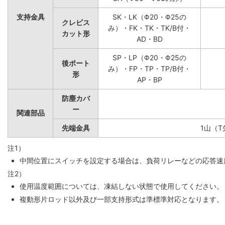
支持金具
SK・LK（Φ20・Φ25の
クレビス
み）・FK・TK・TK/B付・
カット形
AD・BD
SP・LP（Φ20・Φ25の
後ポート
み）・FP・TP・TP/B付・
形
AP・BP
防塵カバ
ー
関連部品
先端金具
1山（
注1）
中間位置にスイッチを設定する場合は、負荷リレーなどの応答速度
注2）
使用温度範囲については、凍結しない状態で使用してください。
複動形片ロッド以外及び一部支持形式は準標準対応となります。