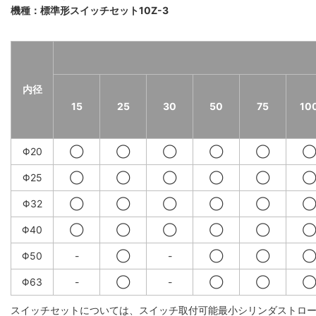
機種：標準形スイッチセット10Z-3
内径
15
25
30
50
75
10
Φ20
◯
◯
◯
◯
◯
◯
Φ25
◯
◯
◯
◯
◯
◯
Φ32
◯
◯
◯
◯
◯
◯
Φ40
◯
◯
◯
◯
◯
◯
Φ50
-
◯
-
◯
◯
◯
Φ63
-
◯
-
◯
◯
◯
スイッチセットについては、スイッチ取付可能最小シリンダストロ