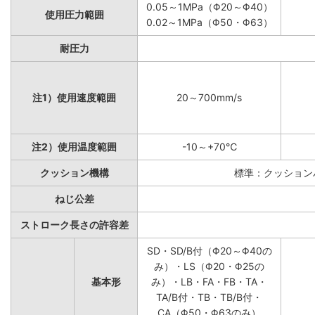
0.05～1MPa（Φ20～Φ40）
使用圧力範囲
0.02～1MPa（Φ50・Φ63）
耐圧力
注1）使用速度範囲
20～700mm/s
注2）使用温度範囲
-10～+70℃
クッション機構
標準：クッション
ねじ公差
ストローク長さの許容差
SD・SD/B付（Φ20～Φ40の
み）・LS（Φ20・Φ25の
基本形
み）・LB・FA・FB・TA・
TA/B付・TB・TB/B付・
CA（Φ50・Φ63のみ）