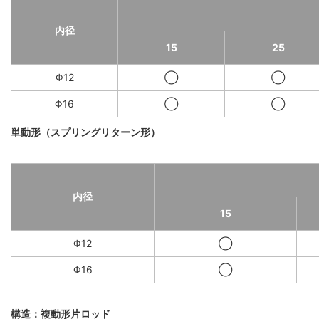
内径
15
25
Φ12
◯
◯
Φ16
◯
◯
単動形（スプリングリターン形）
内径
15
Φ12
◯
Φ16
◯
構造：複動形片ロッド