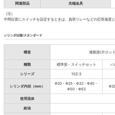
関連部品
先端金具
（注）
中間位置にスイッチを設定するときは、負荷リレーなどの応答速度との
シリンダ仕様/スタンダード
構造
複動形/片ロッ
種類
標準形・スイッチセット
バ
シリーズ
10Z-3
Φ20・Φ25・Φ32・Φ40・
シリンダ内径（mm）
Φ2
Φ50・Φ63
使用流体
給油