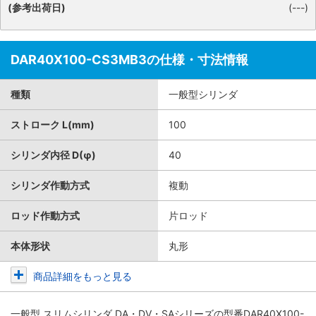
(参考出荷日)
(---)
DAR40X100-CS3MB3の仕様・寸法情報
種類
一般型シリンダ
ストローク L(mm)
100
シリンダ内径 D(φ)
40
シリンダ作動方式
複動
ロッド作動方式
片ロッド
本体形状
丸形
商品詳細をもっと見る
一般型 スリムシリンダ DA・DV・SAシリーズ
の型番DAR40X100-