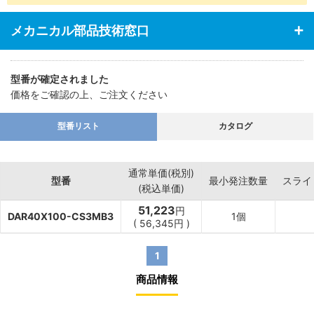
・あらゆる業界の空気圧機器や生産ラインに対応
メカニカル部品技術窓口
型番が確定されました
価格をご確認の上、ご注文ください
型番リスト
カタログ
通常単価(税別)
型番
最小発注数量
スライ
(税込単価)
51,223
円
DAR40X100-CS3MB3
1個
(
56,345
円
)
1
商品情報