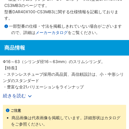
CS3MB3のページです。
型番DAR40X100-CS3MB3に関する仕様情報を記載しておりま
す。
一部型番の仕様・寸法を掲載しきれていない場合がございます
ので、詳細は
メーカーカタログ
をご覧ください。
商品情報
Φ16～63（シリンダ径16～63mm）のスリムシリンダ。
【特長】
・ステンレスチューブ採用の高品質、高信頼設計は、小・中形シリ
ンダのスタンダード
・豊富な全21バリエーションをラインナップ
・700mm/s（Φ50、 63（シリンダ径50、63mm）は500mm/s）
続きを読む
の高速作動に対応
・耐久性のあるピストンパッキンを採用
ご注意
・センサスイッチの後付けが可能
商品画像は代表画像を掲載しています。詳細形状はカタログ
・高い取付け精度と簡単な取付作業
をご参照ください。
【用途】