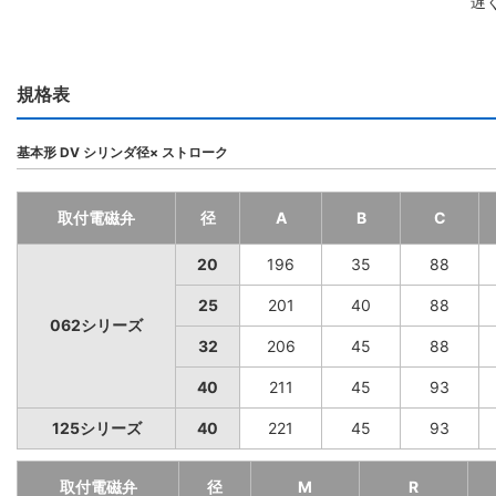
遅
規格表
基本形 DV シリンダ径× ストローク
取付電磁弁
径
A
B
C
20
196
35
88
25
201
40
88
062シリーズ
32
206
45
88
40
211
45
93
125シリーズ
40
221
45
93
取付電磁弁
径
M
R