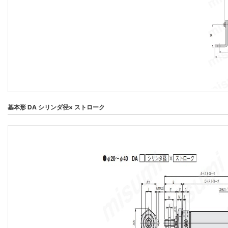
基本形 DA シリンダ径× ストローク