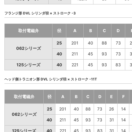
フランジ形 DVL シリンダ径 × ストローク -3
取付電磁弁
径
A
B
C
D
25
201
40
88
73
2
062シリーズ
40
211
45
93
73
3
125シリーズ
40
221
45
93
83
3
ヘッド側トラニオン形 DVL シリンダ径 × ストローク -11T
取付電磁弁
径
A
B
C
D
E
F
25
201
40
88
73
26
14
062シリーズ
40
211
45
93
73
31
14
125シリーズ
40
221
45
93
83
31
14