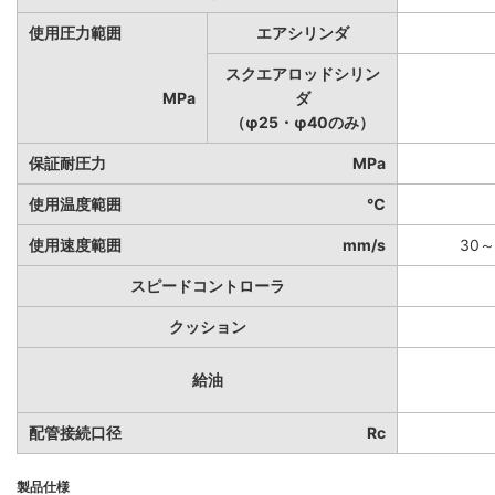
使用圧力範囲
エアシリンダ
スクエアロッドシリン
MPa
ダ
（φ25・φ40のみ）
保証耐圧力
MPa
使用温度範囲
℃
使用速度範囲
mm/s
30～
スピードコントローラ
クッション
給油
配管接続口径
Rc
製品仕様