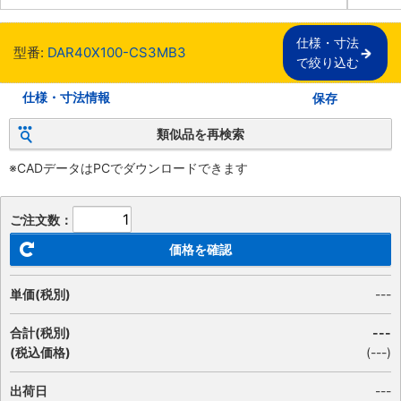
仕様・寸法

型番:
DAR40X100-CS3MB3
で絞り込む
仕様・寸法情報
保存
類似品を再検索
※CADデータはPCでダウンロードできます
ご注文数：
価格を確認
単価(税別)
---
合計(税別)
---
(税込価格)
(
---
)
出荷日
---