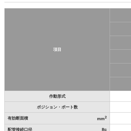
項目
作動形式
ポジション・ポート数
2
有効断面積
mm
配管接続口径
Rc