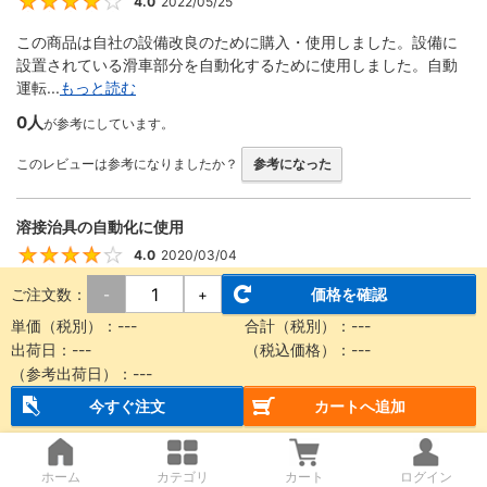
4.0
2022/05/25
4
この商品は自社の設備改良のために購入・使用しました。設備に
設置されている滑車部分を自動化するために使用しました。自動
運転...
もっと読む
0人
が参考にしています。
このレビューは参考になりましたか？
参考になった
溶接治具の自動化に使用
4.0
2020/03/04
4
ご注文数：
価格を確認
-
+
回転する機構をエアーで動かす際に使用しました。 ストロークが
豊富、形状が細くて設計に組み込みやすい、取り付け金具が便利
単価（税別）：
---
合計（税別）：
---
な...
もっと読む
出荷日：
---
（税込価格）：
---
（参考出荷日）：
---
0人
が参考にしています。
今すぐ注文
カートへ追加
このレビューは参考になりましたか？
参考になった
ホーム
カテゴリ
カート
ログイン
装置