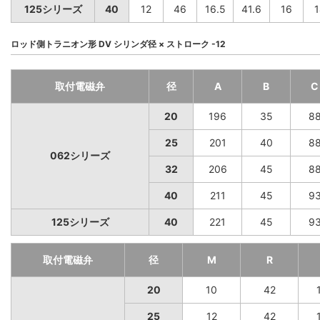
125シリーズ
40
12
46
16.5
41.6
16
1
ロッド側トラニオン形 DV シリンダ径 × ストローク -12
取付電磁弁
径
A
B
C
20
196
35
8
25
201
40
8
062シリーズ
32
206
45
8
40
211
45
9
125シリーズ
40
221
45
9
取付電磁弁
径
M
R
20
10
42
25
12
42