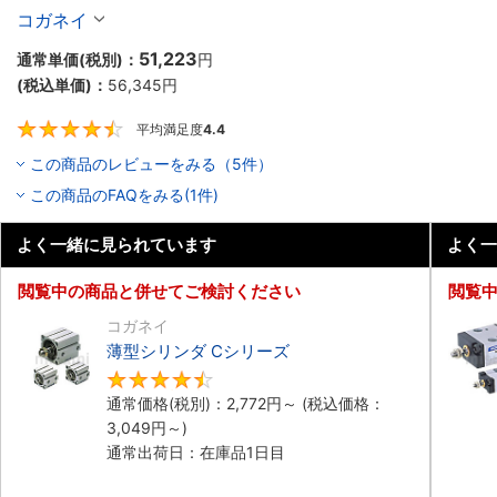
10個入り】
コガネイ
51,223
通常単価(税別)：
円
(税込単価)：
56,345
円
平均満足度
4.4
4.4
この商品のレビューをみる（5件）
この商品のFAQをみる(1件)
よく一緒に見られています
よく一
閲覧中の商品と併せてご検討ください
閲覧
コガネイ
薄型シリンダ Cシリーズ
4.5
通常価格(税別)：
2,772
円
～
(税込価格：
3,049
円
～)
通常出荷日：在庫品1日目