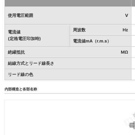
使用電圧範囲
V
周波数
Hz
電流値
(定格電圧印加時)
電流値mA（r.m.s）
絶縁抵抗
MΩ
結線方式とリード線長さ
リード線の色
内部構造と各部名称