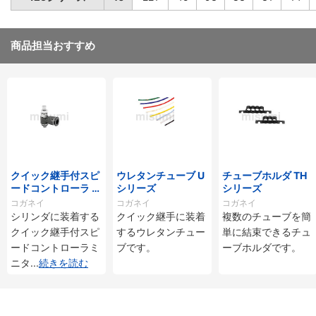
商品担当おすすめ
クイック継手付スピ
ウレタンチューブ U
チューブホルダ TH
ードコントローラ ス
シリーズ
シリーズ
タンダードタイプ S
コガネイ
コガネイ
コガネイ
C□-M・SS□-Mシ
シリンダに装着する
クイック継手に装着
複数のチューブを簡
リーズ
クイック継手付スピ
するウレタンチュー
単に結束できるチュ
ードコントローラミ
ブです。
ーブホルダです。
ニタ
...
続きを読む