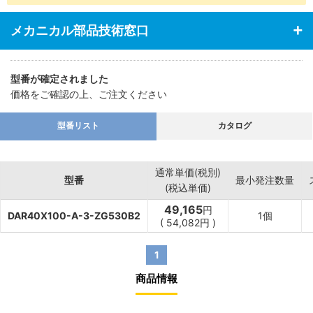
・あらゆる業界の空気圧機器や生産ラインに対応
メカニカル部品技術窓口
型番が確定されました
価格をご確認の上、ご注文ください
型番リスト
カタログ
通常単価(税別)
型番
最小発注数量
(税込単価)
49,165
円
DAR40X100-A-3-ZG530B2
1個
(
54,082
円
)
1
商品情報