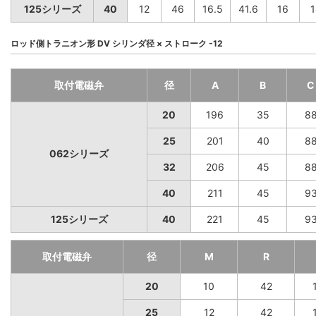
125シリーズ
40
12
46
16.5
41.6
16
1
ロッド側トラニオン形 DV シリンダ径 × ストローク -12
取付電磁弁
径
A
B
C
20
196
35
8
25
201
40
8
062シリーズ
32
206
45
8
40
211
45
9
125シリーズ
40
221
45
9
取付電磁弁
径
M
R
20
10
42
25
12
42