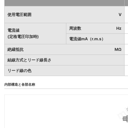
使用電圧範囲
V
周波数
Hz
電流値
(定格電圧印加時)
電流値mA（r.m.s）
絶縁抵抗
MΩ
結線方式とリード線長さ
リード線の色
内部構造と各部名称