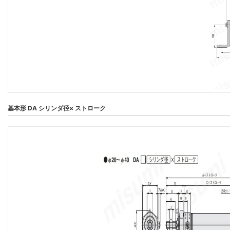
基本形 DA シリンダ径× ストローク