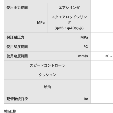
使用圧力範囲
エアシリンダ
スクエアロッドシリン
MPa
ダ
（φ25・φ40のみ）
保証耐圧力
MPa
使用温度範囲
℃
使用速度範囲
mm/s
30～
スピードコントローラ
クッション
給油
配管接続口径
Rc
製品仕様