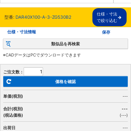
仕様・寸法

型番:
DAR40X100-A-3-ZG530B2
で絞り込む
仕様・寸法情報
保存
類似品を再検索
※CADデータはPCでダウンロードできます
ご注文数：
価格を確認
単価(税別)
---
合計(税別)
---
(税込価格)
(
---
)
出荷日
---