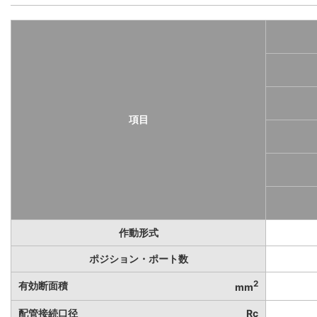
項目
作動形式
ポジション・ポート数
2
有効断面積
mm
配管接続口径
Rc