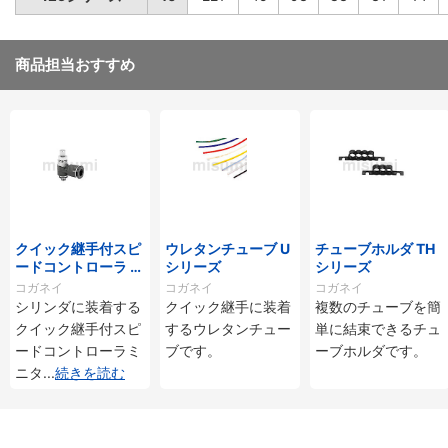
商品担当おすすめ
クイック継手付スピ
ウレタンチューブ U
チューブホルダ TH
ードコントローラ ス
シリーズ
シリーズ
タンダードタイプ S
コガネイ
コガネイ
コガネイ
C□-M・SS□-Mシ
シリンダに装着する
クイック継手に装着
複数のチューブを簡
リーズ
クイック継手付スピ
するウレタンチュー
単に結束できるチュ
ードコントローラミ
ブです。
ーブホルダです。
ニタ
...
続きを読む