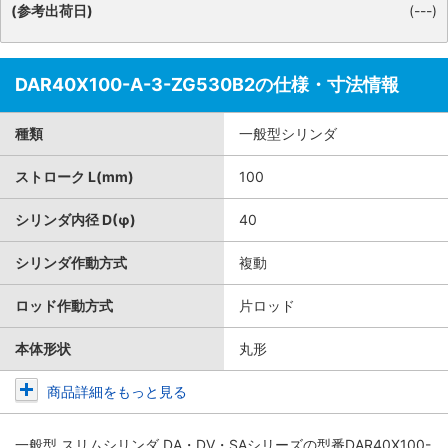
(参考出荷日)
(---)
DAR40X100-A-3-ZG530B2の仕様・寸法情報
種類
一般型シリンダ
ストローク L(mm)
100
シリンダ内径 D(φ)
40
シリンダ作動方式
複動
ロッド作動方式
片ロッド
本体形状
丸形
商品詳細をもっと見る
一般型 スリムシリンダ DA・DV・SAシリーズ
の型番DAR40X100-