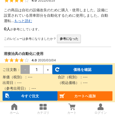
4.0
2022/05/25
4
この商品は自社の設備改良のために購入・使用しました。設備に
設置されている滑車部分を自動化するために使用しました。自動
運転...
もっと読む
0人
が参考にしています。
このレビューは参考になりましたか？
参考になった
溶接治具の自動化に使用
4.0
2020/03/04
4
ご注文数：
価格を確認
-
+
回転する機構をエアーで動かす際に使用しました。 ストロークが
豊富、形状が細くて設計に組み込みやすい、取り付け金具が便利
単価（税別）：
---
合計（税別）：
---
な...
もっと読む
出荷日：
---
（税込価格）：
---
（参考出荷日）：
---
0人
が参考にしています。
今すぐ注文
カートへ追加
このレビューは参考になりましたか？
参考になった
ホーム
カテゴリ
カート
ログイン
装置