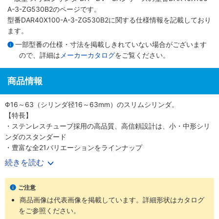
A-3-ZG530B2のページです。
型番DAR40X100-A-3-ZG530B2に関する仕様情報を記載しており
ます。
一部型番の仕様・寸法を掲載しきれていない場合がございます
ので、詳細は
メーカーカタログ
をご覧ください。
商品情報
Φ16～63（シリンダ径16～63mm）のスリムシリンダ。
【特長】
・ステンレスチューブ採用の高品質、高信頼設計は、小・中形シリ
ンダのスタンダード
・豊富な全21バリエーションをラインナップ
・700mm/s（Φ50、 63（シリンダ径50、63mm）は500mm/s）
続きを読む
の高速作動に対応
・耐久性のあるピストンパッキンを採用
ご注意
・センサスイッチの後付けが可能
商品画像は代表画像を掲載しています。詳細形状はカタログ
・高い取付け精度と簡単な取付作業
をご参照ください。
【用途】