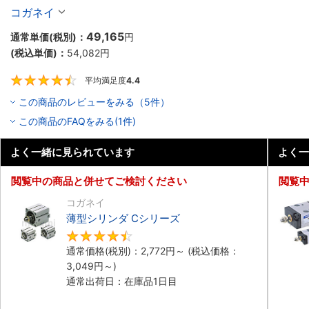
10個入り】
コガネイ
49,165
通常単価(税別)：
円
(税込単価)：
54,082
円
平均満足度
4.4
4.4
この商品のレビューをみる（5件）
この商品のFAQをみる(1件)
よく一緒に見られています
よく一
閲覧中の商品と併せてご検討ください
閲覧
コガネイ
薄型シリンダ Cシリーズ
4.5
通常価格(税別)：
2,772
円
～
(税込価格：
3,049
円
～)
通常出荷日：在庫品1日目