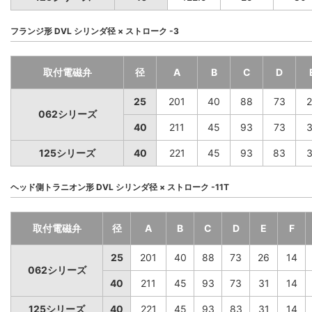
フランジ形 DVL シリンダ径 × ストローク -3
取付電磁弁
径
A
B
C
D
25
201
40
88
73
2
062シリーズ
40
211
45
93
73
3
125シリーズ
40
221
45
93
83
3
ヘッド側トラニオン形 DVL シリンダ径 × ストローク -11T
取付電磁弁
径
A
B
C
D
E
F
25
201
40
88
73
26
14
062シリーズ
40
211
45
93
73
31
14
125シリーズ
40
221
45
93
83
31
14