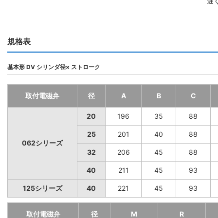
遅
規格表
基本形 DV シリンダ径× ストローク
取付電磁弁
径
A
B
C
20
196
35
88
25
201
40
88
062シリーズ
32
206
45
88
40
211
45
93
125シリーズ
40
221
45
93
取付電磁弁
径
M
R