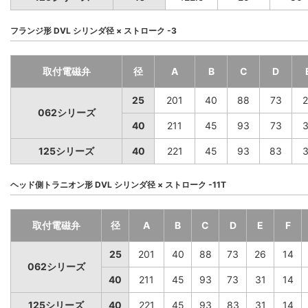
フランジ形 DVL シリンダ径 × ストローク -3
取付電磁弁
径
A
B
C
D
25
201
40
88
73
2
062シリーズ
40
211
45
93
73
3
125シリーズ
40
221
45
93
83
3
ヘッド側トラニオン形 DVL シリンダ径 × ストローク -11T
取付電磁弁
径
A
B
C
D
E
F
25
201
40
88
73
26
14
062シリーズ
40
211
45
93
73
31
14
125シリーズ
40
221
45
93
83
31
14