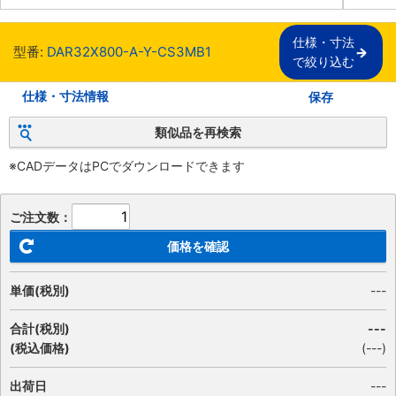
仕様・寸法

型番:
DAR32X800-A-Y-CS3MB1
で絞り込む
仕様・寸法情報
保存
類似品を再検索
※CADデータはPCでダウンロードできます
ご注文数：
価格を確認
単価(税別)
---
合計(税別)
---
(税込価格)
(
---
)
出荷日
---