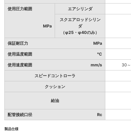
使用圧力範囲
エアシリンダ
スクエアロッドシリン
MPa
ダ
（φ25・φ40のみ）
保証耐圧力
MPa
使用温度範囲
℃
使用速度範囲
mm/s
30～
スピードコントローラ
クッション
給油
配管接続口径
Rc
製品仕様