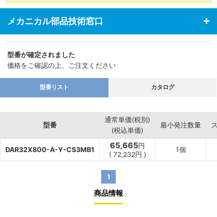
・あらゆる業界の空気圧機器や生産ラインに対応
メカニカル部品技術窓口
型番が確定されました
価格をご確認の上、ご注文ください
型番リスト
カタログ
通常単価(税別)
型番
最小発注数量
(税込単価)
65,665
円
DAR32X800-A-Y-CS3MB1
1個
(
72,232
円
)
1
商品情報