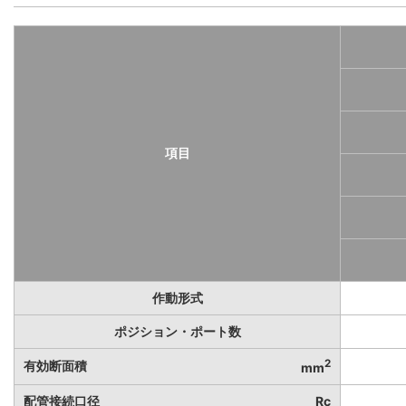
項目
作動形式
ポジション・ポート数
2
有効断面積
mm
配管接続口径
Rc