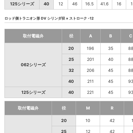
125シリーズ
40
12
46
16.5
41.6
16
1
ロッド側トラニオン形 DV シリンダ径 × ストローク -12
取付電磁弁
径
A
B
C
20
196
35
8
25
201
40
8
062シリーズ
32
206
45
8
40
211
45
9
125シリーズ
40
221
45
9
取付電磁弁
径
M
R
20
10
42
25
12
42