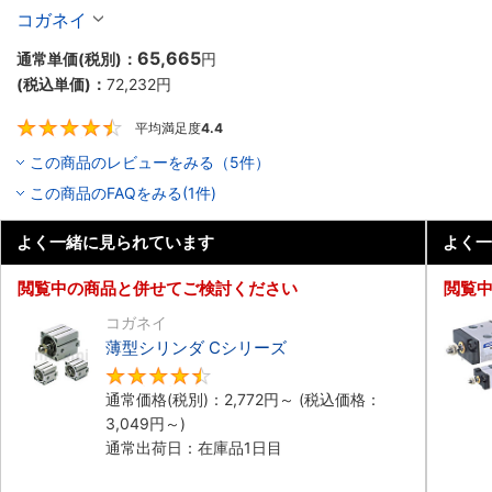
10個入り】
コガネイ
65,665
通常単価(税別)：
円
(税込単価)：
72,232
円
平均満足度
4.4
4.4
この商品のレビューをみる（5件）
この商品のFAQをみる(1件)
よく一緒に見られています
よく一
閲覧中の商品と併せてご検討ください
閲覧
コガネイ
薄型シリンダ Cシリーズ
4.5
通常価格(税別)：
2,772
円
～
(税込価格：
3,049
円
～)
通常出荷日：在庫品1日目