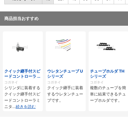
商品担当おすすめ
クイック継手付スピ
ウレタンチューブ U
チューブホルダ TH
ードコントローラ ス
シリーズ
シリーズ
タンダードタイプ S
コガネイ
コガネイ
コガネイ
C□-M・SS□-Mシ
シリンダに装着する
クイック継手に装着
複数のチューブを簡
リーズ
クイック継手付スピ
するウレタンチュー
単に結束できるチュ
ードコントローラミ
ブです。
ーブホルダです。
ニタ
...
続きを読む