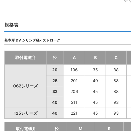
遅
規格表
基本形 DV シリンダ径× ストローク
取付電磁弁
径
A
B
C
20
196
35
88
25
201
40
88
062シリーズ
32
206
45
88
40
211
45
93
125シリーズ
40
221
45
93
取付電磁弁
径
M
R