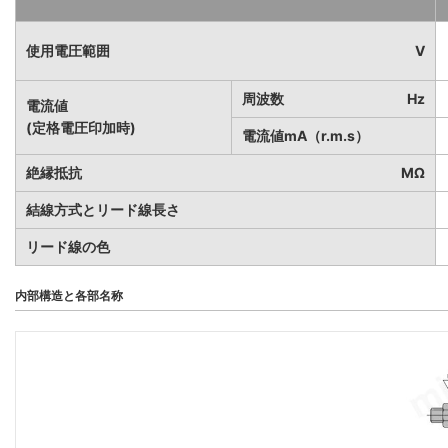
使用電圧範囲
V
周波数
Hz
電流値
(定格電圧印加時)
電流値mA（r.m.s）
絶縁抵抗
MΩ
結線方式とリード線長さ
リード線の色
内部構造と各部名称