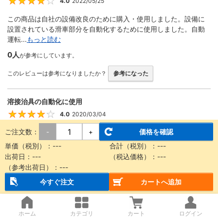
4.0
2022/05/25
4
この商品は自社の設備改良のために購入・使用しました。設備に
設置されている滑車部分を自動化するために使用しました。自動
運転...
もっと読む
0人
が参考にしています。
このレビューは参考になりましたか？
参考になった
溶接治具の自動化に使用
4.0
2020/03/04
4
ご注文数：
価格を確認
-
+
回転する機構をエアーで動かす際に使用しました。 ストロークが
豊富、形状が細くて設計に組み込みやすい、取り付け金具が便利
単価（税別）：
---
合計（税別）：
---
な...
もっと読む
出荷日：
---
（税込価格）：
---
（参考出荷日）：
---
0人
が参考にしています。
今すぐ注文
カートへ追加
このレビューは参考になりましたか？
参考になった
ホーム
カテゴリ
カート
ログイン
装置