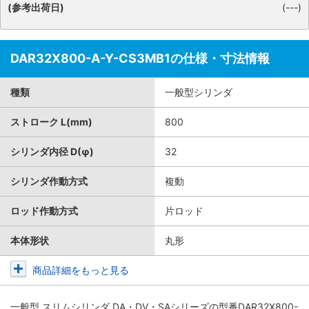
(参考出荷日)
(---)
DAR32X800-A-Y-CS3MB1の仕様・寸法情報
種類
一般型シリンダ
ストローク L(mm)
800
シリンダ内径 D(φ)
32
シリンダ作動方式
複動
ロッド作動方式
片ロッド
本体形状
丸形
商品詳細をもっと見る
一般型 スリムシリンダ DA・DV・SAシリーズ
の型番DAR32X800-