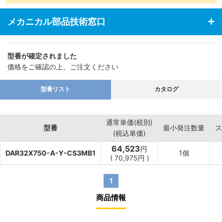
・あらゆる業界の空気圧機器や生産ラインに対応
メカニカル部品技術窓口
型番が確定されました
価格をご確認の上、ご注文ください
型番リスト
カタログ
通常単価(税別)
型番
最小発注数量
ス
(税込単価)
64,523
円
DAR32X750-A-Y-CS3MB1
1個
(
70,975
円
)
1
商品情報