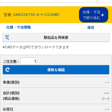
仕様・寸法

型番:
DAR32X750-A-Y-CS3MB1
で絞り込む
仕様・寸法情報
保存
類似品を再検索
※CADデータはPCでダウンロードできます
ご注文数：
価格を確認
単価(税別)
---
合計(税別)
---
(税込価格)
(
---
)
出荷日
---