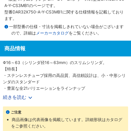
A-Y-CS3MB1のページです。
型番DAR32X750-A-Y-CS3MB1に関する仕様情報を記載しており
ます。
一部型番の仕様・寸法を掲載しきれていない場合がございます
ので、詳細は
メーカーカタログ
をご覧ください。
商品情報
Φ16～63（シリンダ径16～63mm）のスリムシリンダ。
【特長】
・ステンレスチューブ採用の高品質、高信頼設計は、小・中形シリ
ンダのスタンダード
・豊富な全21バリエーションをラインナップ
・700mm/s（Φ50、 63（シリンダ径50、63mm）は500mm/s）
続きを読む
の高速作動に対応
・耐久性のあるピストンパッキンを採用
ご注意
・センサスイッチの後付けが可能
商品画像は代表画像を掲載しています。詳細形状はカタログ
・高い取付け精度と簡単な取付作業
をご参照ください。
【用途】