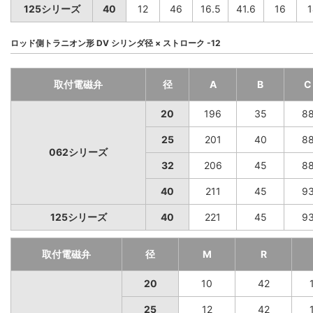
125シリーズ
40
12
46
16.5
41.6
16
1
ロッド側トラニオン形 DV シリンダ径 × ストローク -12
取付電磁弁
径
A
B
C
20
196
35
8
25
201
40
8
062シリーズ
32
206
45
8
40
211
45
9
125シリーズ
40
221
45
9
取付電磁弁
径
M
R
20
10
42
25
12
42