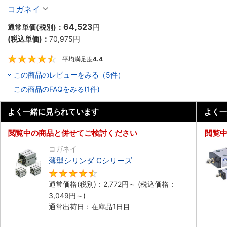
10個入り】
コガネイ
64,523
通常単価(税別)：
円
(税込単価)：
70,975
円
平均満足度
4.4
4.4
この商品のレビューをみる（5件）
この商品のFAQをみる(1件)
よく一緒に見られています
よく一
閲覧中の商品と併せてご検討ください
閲覧
コガネイ
薄型シリンダ Cシリーズ
4.5
通常価格(税別)：
2,772
円
～
(税込価格：
3,049
円
～)
通常出荷日：在庫品1日目