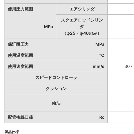
使用圧力範囲
エアシリンダ
スクエアロッドシリン
MPa
ダ
（φ25・φ40のみ）
保証耐圧力
MPa
使用温度範囲
℃
使用速度範囲
mm/s
30～
スピードコントローラ
クッション
給油
配管接続口径
Rc
製品仕様