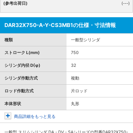
(参考出荷日)
(---)
DAR32X750-A-Y-CS3MB1の仕様・寸法情報
種類
一般型シリンダ
ストローク L(mm)
750
シリンダ内径 D(φ)
32
シリンダ作動方式
複動
ロッド作動方式
片ロッド
本体形状
丸形
商品詳細をもっと見る
一般型 スリムシリンダ DA・DV・SAシリーズ
の型番DAR32X750-