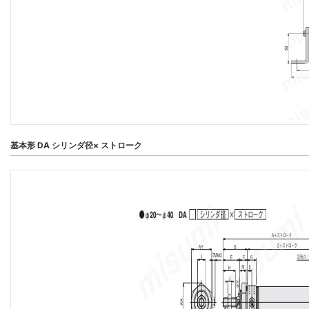
基本形 DA シリンダ径× ストローク