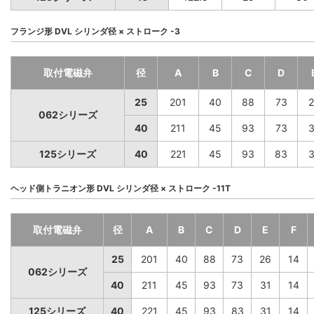
フランジ形 DVL シリンダ径 × ストローク -3
取付電磁弁
径
A
B
C
D
25
201
40
88
73
2
062シリーズ
40
211
45
93
73
3
125シリーズ
40
221
45
93
83
3
ヘッド側トラニオン形 DVL シリンダ径 × ストローク -11T
取付電磁弁
径
A
B
C
D
E
F
25
201
40
88
73
26
14
062シリーズ
40
211
45
93
73
31
14
125シリーズ
40
221
45
93
83
31
14