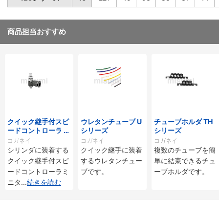
商品担当おすすめ
クイック継手付スピ
ウレタンチューブ U
チューブホルダ TH
ードコントローラ ス
シリーズ
シリーズ
タンダードタイプ S
コガネイ
コガネイ
コガネイ
C□-M・SS□-Mシ
シリンダに装着する
クイック継手に装着
複数のチューブを簡
リーズ
クイック継手付スピ
するウレタンチュー
単に結束できるチュ
ードコントローラミ
ブです。
ーブホルダです。
ニタ
...
続きを読む