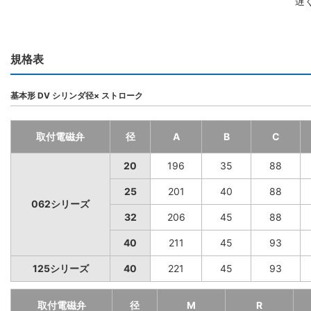
遅
規格表
基本形 DV シリンダ径× ストローク
取付電磁弁
径
A
B
C
20
196
35
88
25
201
40
88
062シリーズ
32
206
45
88
40
211
45
93
125シリーズ
40
221
45
93
取付電磁弁
径
M
R