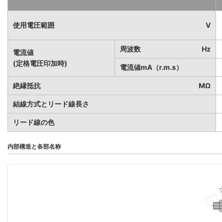
使用電圧範囲
V
周波数
Hz
電流値
(定格電圧印加時)
電流値mA（r.m.s）
絶縁抵抗
MΩ
結線方式とリード線長さ
リード線の色
内部構造と各部名称