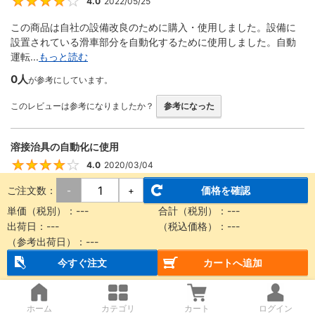
4.0
2022/05/25
4
この商品は自社の設備改良のために購入・使用しました。設備に
設置されている滑車部分を自動化するために使用しました。自動
運転...
もっと読む
0人
が参考にしています。
このレビューは参考になりましたか？
参考になった
溶接治具の自動化に使用
4.0
2020/03/04
4
ご注文数：
価格を確認
-
+
回転する機構をエアーで動かす際に使用しました。 ストロークが
豊富、形状が細くて設計に組み込みやすい、取り付け金具が便利
単価（税別）：
---
合計（税別）：
---
な...
もっと読む
出荷日：
---
（税込価格）：
---
（参考出荷日）：
---
0人
が参考にしています。
今すぐ注文
カートへ追加
このレビューは参考になりましたか？
参考になった
ホーム
カテゴリ
カート
ログイン
装置