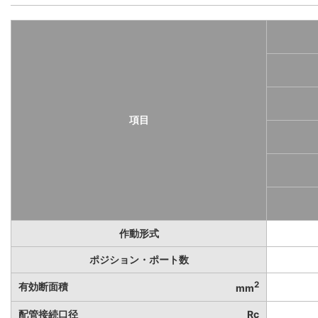
項目
作動形式
ポジション・ポート数
2
有効断面積
mm
配管接続口径
Rc