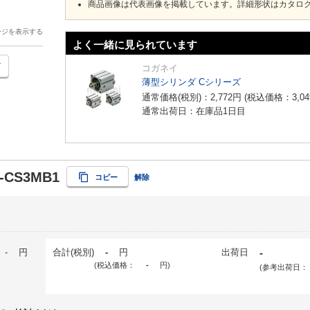
商品画像は代表画像を掲載しています。詳細形状はカタロ
ージを表示する
よく一緒に見られています
コガネイ
薄型シリンダ Cシリーズ
通常価格(税別)：
2,772
円
(税込価格：
3,04
通常出荷日：在庫品1日目
-CS3MB1
コピー
解除
-
円
合計(税別)
-
円
出荷日
-
(税込価格：
-
円
)
(参考出荷日：