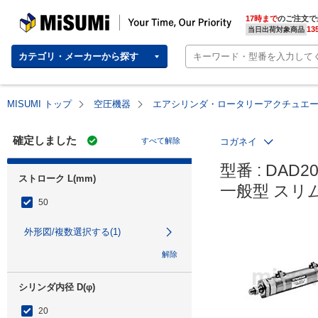
MISUMI | Your Time, Our Priority
17時まで
のご注文で
13
当日出荷対象商品
カテゴリ・メーカーから探す
MISUMI トップ
空圧機器
エアシリンダ・ロータリーアクチュエ
確定しました
すべて解除
コガネイ
型番 : DAD20
ストローク L(mm)
一般型 スリ
50
外形図/複数選択する(1)
解除
シリンダ内径 D(φ)
20