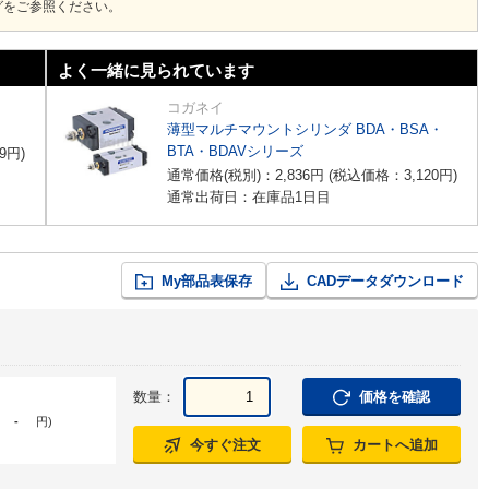
グをご参照ください。
よく一緒に見られています
コガネイ
薄型マルチマウントシリンダ BDA・BSA・
BTA・BDAVシリーズ
9
円
)
通常価格(税別)：
2,836
円
(税込価格：
3,120
円
)
通常出荷日：在庫品1日目
My部品表保存
CADデータダウンロード
数量：
価格を確認
-
円
)
今すぐ注文
カートへ追加