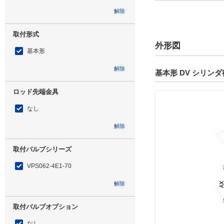
解除
取付形式
外形図
基本形
解除
基本形 DV シリンダ
ロッド先端金具
なし
解除
取付バルブシリーズ
VPS062-4E1-70
解除
取付バルブオプション
なし