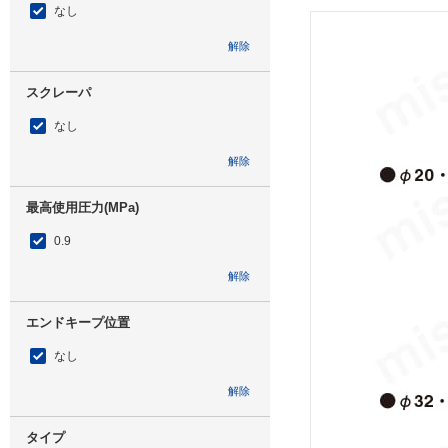
なし
解除
スクレーパ
なし
解除
最高使用圧力(MPa)
0.9
解除
エンドキープ位置
なし
解除
タイプ