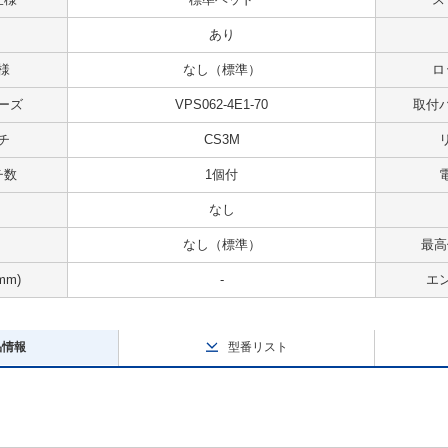
あり
様
なし（標準）
ロ
ーズ
VPS062-4E1-70
取付
チ
CS3M
チ数
1個付
なし
なし（標準）
最高
mm)
-
エ
品情報
型番リスト