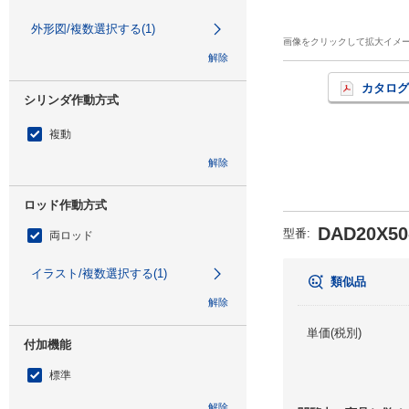
外形図/複数選択する(1)
画像をクリックして拡大イメ
解除
カタログ
シリンダ作動方式
複動
解除
ロッド作動方式
DAD20X50
型番
:
両ロッド
イラスト/複数選択する(1)
類似品
解除
単価(税別)
付加機能
標準
解除