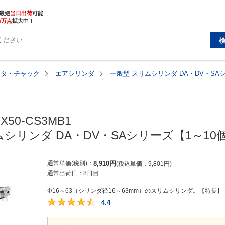
最短
当日出荷
5万点
拡大中！
ータ・チャック
エアシリンダ
一般型 スリムシリンダ DA・DV・SA
X50-CS3MB1

ムシリンダ DA・DV・SAシリーズ【1～10
通常単価(税別)
8,910
円
税込単価
9,801
円
通常出荷日：
8日目
Φ16～63（シリンダ径16～63mm）のスリムシリンダ。【特長】
4.4
4.4