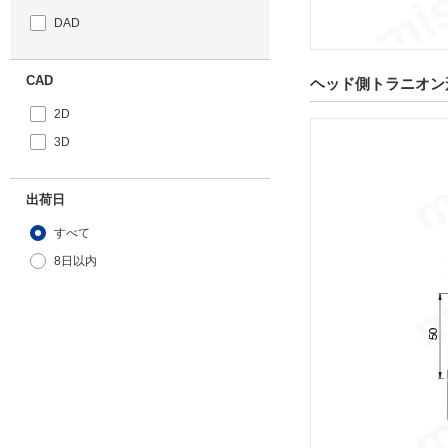
DAD
CAD
ヘッド側トラニオン形 
2D
3D
出荷日
すべて
8日以内