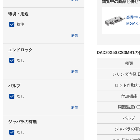
閲覧中の商品と併せ
環境・用途
高剛性
MGA
標準
解除
エンドロック
DAD20X50-CS3MB
なし
種類
解除
シリンダ内径 D(
ロッド作動方
バルブ
付加機能
なし
周囲温度(℃
解除
バルブ
ジャバラの有無
ジャバラの有
なし
ヘッドカバー