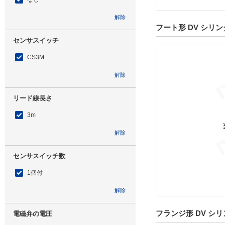
解除
フート形 DV シリンダ
センサスイッチ
CS3M
解除
リード線長さ
3m
解除
センサスイッチ数
1個付
解除
フランジ形 DV シリ
電磁弁の電圧