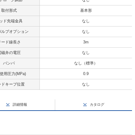
取付形式
基本形
ッド先端金具
なし
バルブオプション
なし
リード線長さ
3m
電磁弁の電圧
なし
バンパ
なし（標準）
使用圧力(MPa)
0.9
ンドキープ位置
なし
詳細情報
カタログ