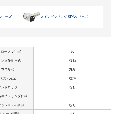
シリーズ
スイングシリンダ SDAシリーズ
ローク L(mm)
50
リンダ作動方式
複動
本体形状
丸形
環境・用途
標準
エンドロック
なし
能標準シリンダ仕様
-
クッションの有無
なし
トローク調節
なし