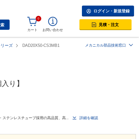
ログイン・新規登録
0
見積・注文
検索
カート
お問い合わせ
シリーズ
DAD20X50-CS3MB1
メカニカル部品技術窓口
個入り】
・ステンレスチューブ採用の高品質、高...
詳細を確認