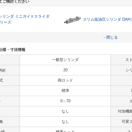
てご検討ください
シリンダ ミニガイドスライダ
スリム低油圧シリンダ DAH
シリーズ
－閉じる
1の仕様・寸法情報
一般型シリンダ
スト
φ)
20
シ
式
両ロッド
標準
)
0～70
なし
付加機
無
なし
可変
仕様
標準ヘッド
ス