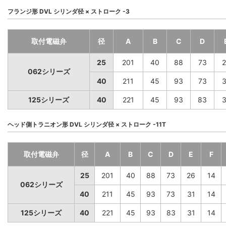
フランジ形 DVL シリンダ径 × ストローク -3
取付電磁弁
径
A
B
C
D
25
201
40
88
73
2
062シリーズ
40
211
45
93
73
3
125シリーズ
40
221
45
93
83
3
ヘッド側トラニオン形 DVL シリンダ径 × ストローク -11T
取付電磁弁
径
A
B
C
D
E
F
25
201
40
88
73
26
14
062シリーズ
40
211
45
93
73
31
14
125シリーズ
40
221
45
93
83
31
14