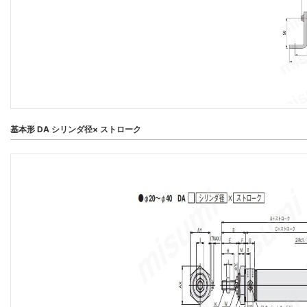
基本形 DA シリンダ径× ストローク