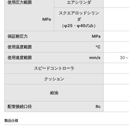
使用圧力範囲
エアシリンダ
スクエアロッドシリン
MPa
ダ
（φ25・φ40のみ）
保証耐圧力
MPa
使用温度範囲
℃
使用速度範囲
mm/s
30～
スピードコントローラ
クッション
給油
配管接続口径
Rc
製品仕様