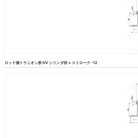
ロッド側トラニオン形 DV シリンダ径 × ストローク -12