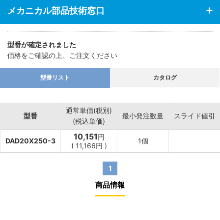
メカニカル部品技術窓口
型番が確定されました
価格をご確認の上、ご注文ください
型番リスト
カタログ
通常単価(税別)
型番
最小発注数量
スライド値引
(税込単価)
10,151
円
DAD20X250-3
1個
(
11,166
円
)
1
商品情報