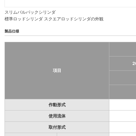
スリムバルパックシリンダ
標準ロッドシリンダ スクエアロッドシリンダの外観
製品仕様
2
項目
作動形式
使用流体
取付形式