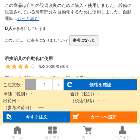
この商品は自社の設備改良のために購入・使用しました。設備に
設置されている滑車部分を自動化するために使用しました。自動
運転...
もっと読む
0人
が参考にしています。
このレビューは参考になりましたか？
参考になった
溶接治具の自動化に使用
4.0
2020/03/04
4
回転する機構をエアーで動かす際に使用しました。 ストロークが
ご注文数：
豊富、形状が細くて設計に組み込みやすい、取り付け金具が便利
価格を確認
-
+
な...
もっと読む
単価（税別）：
---
合計（税別）：
---
出荷日：
---
（税込価格）：
---
0人
が参考にしています。
（参考出荷日）：
---
このレビューは参考になりましたか？
参考になった
今すぐ注文
カートへ追加
装置
ホーム
カテゴリ
カート
ログイン
4.0
2019/09/22
4