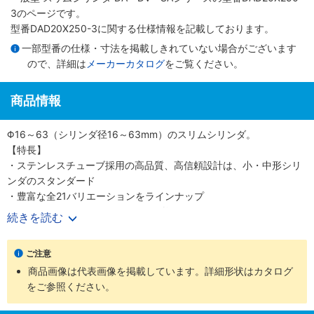
3のページです。
型番DAD20X250-3に関する仕様情報を記載しております。
一部型番の仕様・寸法を掲載しきれていない場合がございます
ので、詳細は
メーカーカタログ
をご覧ください。
商品情報
Φ16～63（シリンダ径16～63mm）のスリムシリンダ。
【特長】
・ステンレスチューブ採用の高品質、高信頼設計は、小・中形シリ
ンダのスタンダード
・豊富な全21バリエーションをラインナップ
・700mm/s（Φ50、 63（シリンダ径50、63mm）は500mm/s）
続きを読む
の高速作動に対応
・耐久性のあるピストンパッキンを採用
ご注意
・センサスイッチの後付けが可能
商品画像は代表画像を掲載しています。詳細形状はカタログ
・高い取付け精度と簡単な取付作業
をご参照ください。
【用途】
・あらゆる業界の空気圧機器や生産ラインに対応