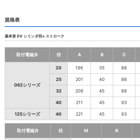
規格表
基本形 DV シリンダ径× ストローク
取付電磁弁
径
A
B
C
20
196
35
88
25
201
40
88
062シリーズ
32
206
45
88
40
211
45
93
125シリーズ
40
221
45
93
取付電磁弁
径
M
R