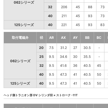
062シリーズ
32
206
45
88
73
40
211
45
93
73
125シリーズ
40
221
45
93
83
取付電磁弁
径
AR
AX
AY
BB
BC
20
7.5
31.2
27
30.5
-
25
9.5
34.6
30
35.5
-
062シリーズ
32
9.5
41.6
36
40.5
45
40
9.5
47.3
41
40.5
50
125シリーズ
40
9.5
47.3
41
40.5
50
ヘッド側トラニオン形 DV シリンダ径 × ストローク -11T