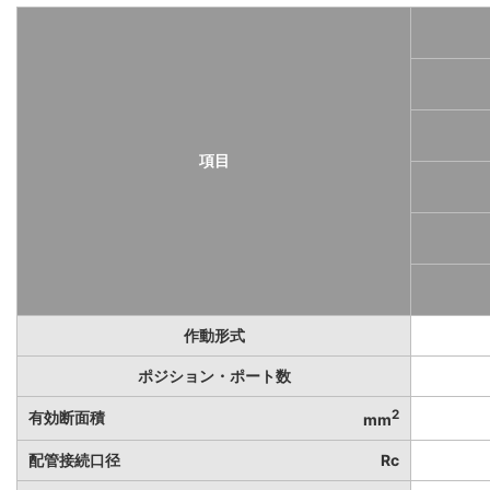
項目
作動形式
ポジション・ポート数
2
有効断面積
mm
配管接続口径
Rc