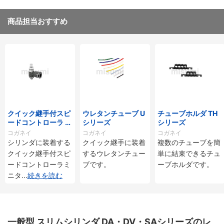
商品担当おすすめ
クイック継手付スピ
ウレタンチューブ U
チューブホルダ TH
ードコントローラ ス
シリーズ
シリーズ
タンダードタイプ S
コガネイ
コガネイ
コガネイ
C□-M・SS□-Mシ
シリンダに装着する
クイック継手に装着
複数のチューブを簡
リーズ
クイック継手付スピ
するウレタンチュー
単に結束できるチュ
ードコントローラミ
ブです。
ーブホルダです。
ニタ
...
続きを読む
一般型 スリムシリンダ DA・DV・SAシリーズのレ