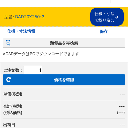
仕様・寸法

型番:
DAD20X250-3
で絞り込む
仕様・寸法情報
保存
類似品を再検索
※CADデータはPCでダウンロードできます
ご注文数：
価格を確認
単価(税別)
---
合計(税別)
---
(税込価格)
(
---
)
出荷日
---