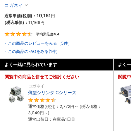
10個入り】
コガネイ
10,151
通常単価(税別)：
円
(税込単価)：
11,166
円
平均満足度
4.4
4.4
この商品のレビューをみる（5件）
この商品のFAQをみる(1件)
よく一緒に見られています
よく一
閲覧中の商品と併せてご検討ください
閲覧
コガネイ
薄型シリンダ Cシリーズ
4.5
通常価格(税別)：
2,772
円
～
(税込価格：
3,049
円
～)
通常出荷日：在庫品1日目