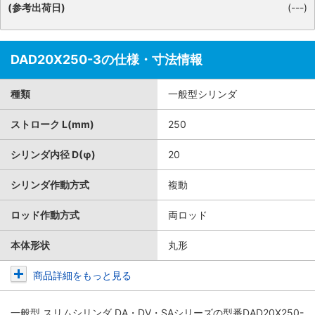
(参考出荷日)
(---)
DAD20X250-3の仕様・寸法情報
種類
一般型シリンダ
ストローク L(mm)
250
シリンダ内径 D(φ)
20
シリンダ作動方式
複動
ロッド作動方式
両ロッド
本体形状
丸形
商品詳細をもっと見る
一般型 スリムシリンダ DA・DV・SAシリーズ
の型番DAD20X250-