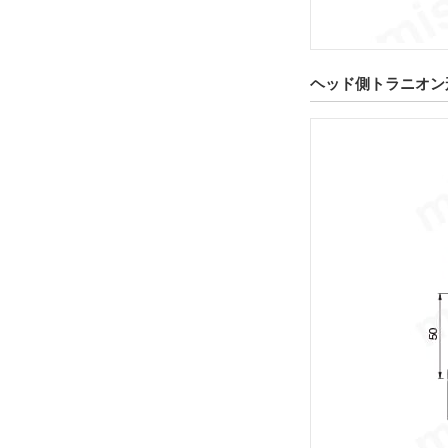
DAD
CAD
ヘッド側トラニオン形 
2D
3D
出荷日
すべて
8日以内