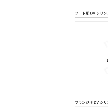
解除
フート形 DV シリンダ
センサスイッチ
CS4M
解除
リード線長さ
1m
解除
センサスイッチ数
2個付
解除
フランジ形 DV シリ
電磁弁の電圧