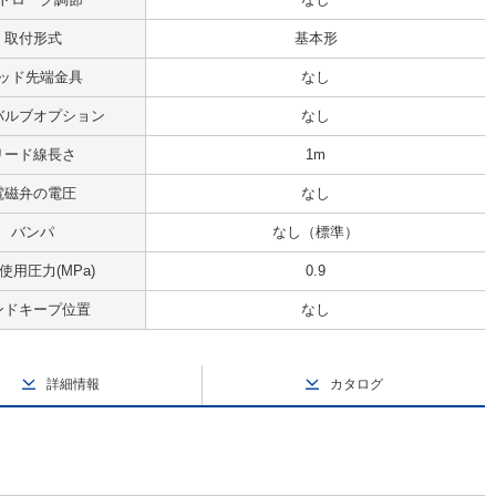
取付形式
基本形
ッド先端金具
なし
バルブオプション
なし
リード線長さ
1m
電磁弁の電圧
なし
バンパ
なし（標準）
使用圧力(MPa)
0.9
ンドキープ位置
なし
詳細情報
カタログ