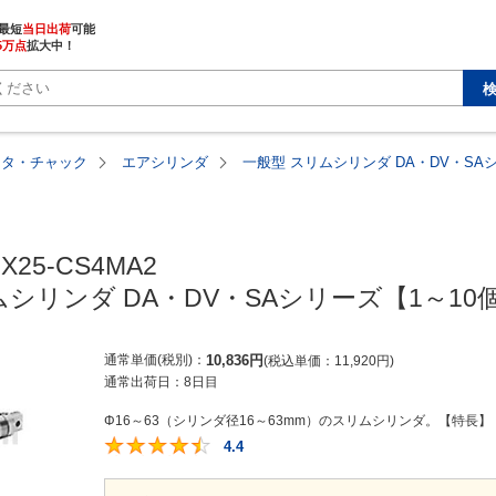
最短
当日出荷
5万点
拡大中！
ータ・チャック
エアシリンダ
一般型 スリムシリンダ DA・DV・SA
X25-CS4MA2

ムシリンダ DA・DV・SAシリーズ【1～10
通常単価(税別)
10,836
円
税込単価
11,920
円
通常出荷日：
8日目
Φ16～63（シリンダ径16～63mm）のスリムシリンダ。【特長】
4.4
4.4