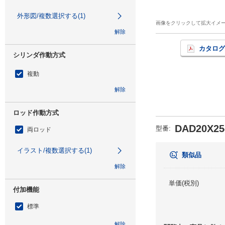
外形図/複数選択する(1)
画像をクリックして拡大イメ
解除
カタログ
シリンダ作動方式
複動
解除
ロッド作動方式
DAD20X25
型番
:
両ロッド
イラスト/複数選択する(1)
類似品
解除
単価(税別)
付加機能
標準
解除