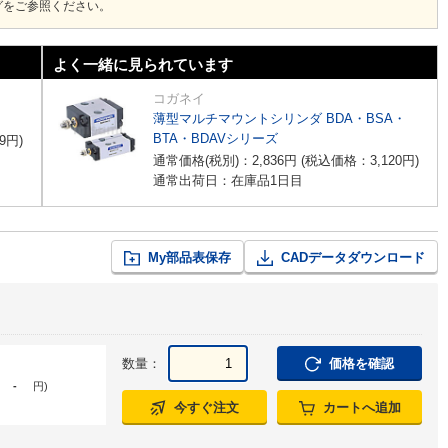
グをご参照ください。
よく一緒に見られています
コガネイ
薄型マルチマウントシリンダ BDA・BSA・
BTA・BDAVシリーズ
9
円
)
通常価格(税別)：
2,836
円
(税込価格：
3,120
円
)
通常出荷日：在庫品1日目
My部品表保存
CADデータダウンロード
数量：
価格を確認
-
円
)
今すぐ注文
カートへ追加