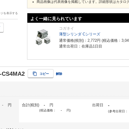
商品画像は代表画像を掲載しています。詳細形状はカタロ
ージを表示する
よく一緒に見られています
コガネイ
薄型シリンダ Cシリーズ
通常価格(税別)：
2,772
円
(税込価格：
3,04
通常出荷日：在庫品1日目
-CS4MA2
コピー
解除
-
円
合計(税別)
-
円
出荷日
-
(税込価格：
-
円
)
(参考出荷日：