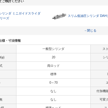
てご検討ください
シリンダ ミニガイドスライダ
スリム低油圧シリンダ DAH
シリーズ
－閉じる
2の仕様・寸法情報
一般型シリンダ
スト
φ)
20
シ
式
両ロッド
標準
)
0～70
なし
付加機
無
なし
可変
仕様
標準ヘッド
ス