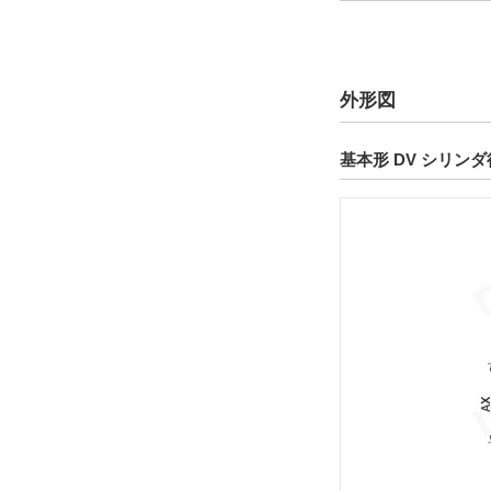
解除
取付形式
外形図
基本形
解除
基本形 DV シリンダ
ロッド先端金具
なし
解除
取付バルブシリーズ
VPS062-4E1-70
解除
取付バルブオプション
なし