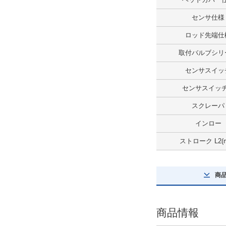
解除
センサ仕様
可変クッションの有無
ロッド先端仕
なし
取付バルブシリ
解除
センサスイッ
ヘッドカバー仕様
センサスイッ
標準ヘッド
スクレーパ
解除
インロー
ストローク L2(
ストローク調節
なし
商
解除
センサ仕様
商品情報
あり