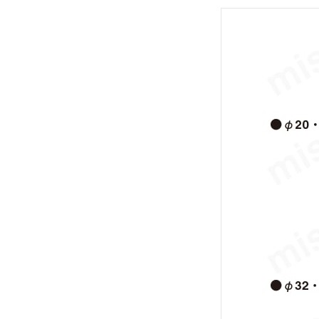
なし
解除
スクレーパ
なし
解除
最高使用圧力(MPa)
0.9
解除
エンドキープ位置
なし
解除
タイプ