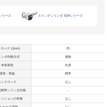
シリーズ
スイングシリンダ SDAシリーズ
ローク L(mm)
25
リンダ作動方式
複動
本体形状
丸形
環境・用途
標準
エンドロック
なし
能標準シリンダ仕様
-
クッションの有無
なし
トローク調節
なし