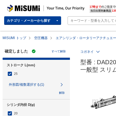
MISUMI | Your Time, Our Priority
17時まで
のご注文で
13
当日出荷対象商品
カテゴリ・メーカーから探す
MISUMI トップ
空圧機器
エアシリンダ・ロータリーアクチュエ
確定しました
すべて解除
コガネイ
型番 : DAD20
ストローク L(mm)
一般型 スリ
25
外形図/複数選択する(1)
解除
シリンダ内径 D(φ)
20