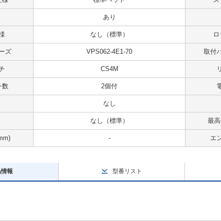
あり
様
なし（標準）
ロ
ーズ
VPS062-4E1-70
取付
チ
CS4M
チ数
2個付
なし
なし（標準）
最高
mm)
-
エ
品情報
型番リスト