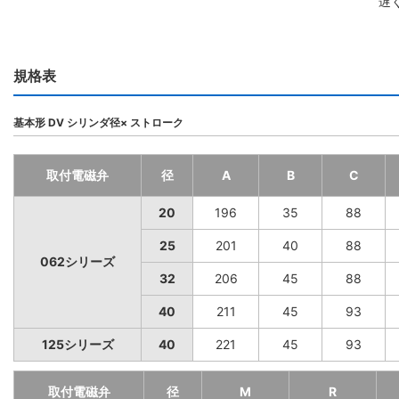
遅
規格表
基本形 DV シリンダ径× ストローク
取付電磁弁
径
A
B
C
20
196
35
88
25
201
40
88
062シリーズ
32
206
45
88
40
211
45
93
125シリーズ
40
221
45
93
取付電磁弁
径
M
R