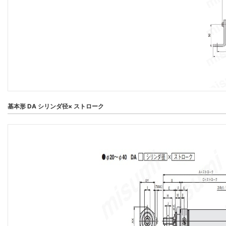
基本形 DA シリンダ径× ストローク