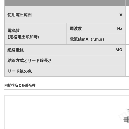
使用電圧範囲
V
周波数
Hz
電流値
(定格電圧印加時)
電流値mA（r.m.s）
絶縁抵抗
MΩ
結線方式とリード線長さ
リード線の色
内部構造と各部名称