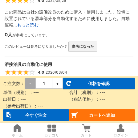
4.0
2022/05/25
4
この商品は自社の設備改良のために購入・使用しました。設備に
設置されている滑車部分を自動化するために使用しました。自動
運転...
もっと読む
0人
が参考にしています。
このレビューは参考になりましたか？
参考になった
溶接治具の自動化に使用
4.0
2020/03/04
4
ご注文数：
価格を確認
-
+
回転する機構をエアーで動かす際に使用しました。 ストロークが
豊富、形状が細くて設計に組み込みやすい、取り付け金具が便利
単価（税別）：
---
合計（税別）：
---
な...
もっと読む
出荷日：
---
（税込価格）：
---
（参考出荷日）：
---
0人
が参考にしています。
今すぐ注文
カートへ追加
このレビューは参考になりましたか？
参考になった
ホーム
カテゴリ
カート
ログイン
装置