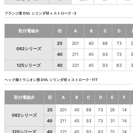
フランジ形 DVL シリンダ径 × ストローク -3
取付電磁弁
径
A
B
C
D
25
201
40
88
73
2
062シリーズ
40
211
45
93
73
3
125シリーズ
40
221
45
93
83
3
ヘッド側トラニオン形 DVL シリンダ径 × ストローク -11T
取付電磁弁
径
A
B
C
D
E
F
25
201
40
88
73
26
14
062シリーズ
40
211
45
93
73
31
14
125シリーズ
40
221
45
93
83
31
14