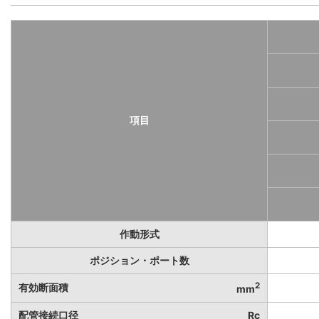
項目
作動形式
ポジション・ポート数
2
有効断面積
mm
配管接続口径
Rc