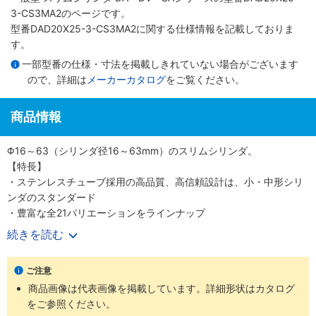
3-CS3MA2のページです。
型番DAD20X25-3-CS3MA2に関する仕様情報を記載しておりま
す。
一部型番の仕様・寸法を掲載しきれていない場合がございます
ので、詳細は
メーカーカタログ
をご覧ください。
商品情報
Φ16～63（シリンダ径16～63mm）のスリムシリンダ。
【特長】
・ステンレスチューブ採用の高品質、高信頼設計は、小・中形シリ
ンダのスタンダード
・豊富な全21バリエーションをラインナップ
・700mm/s（Φ50、 63（シリンダ径50、63mm）は500mm/s）
続きを読む
の高速作動に対応
・耐久性のあるピストンパッキンを採用
ご注意
・センサスイッチの後付けが可能
商品画像は代表画像を掲載しています。詳細形状はカタログ
・高い取付け精度と簡単な取付作業
をご参照ください。
【用途】