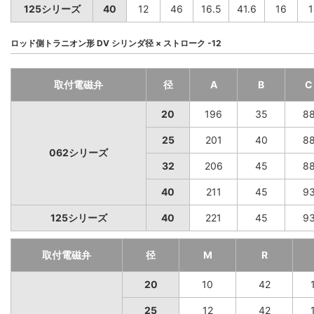
125シリーズ
40
12
46
16.5
41.6
16
1
ロッド側トラニオン形 DV シリンダ径 × ストローク -12
取付電磁弁
径
A
B
C
20
196
35
8
25
201
40
8
062シリーズ
32
206
45
8
40
211
45
9
125シリーズ
40
221
45
9
取付電磁弁
径
M
R
20
10
42
25
12
42