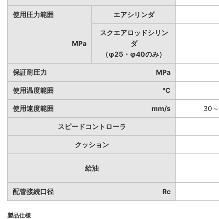
使用圧力範囲
エアシリンダ
スクエアロッドシリン
MPa
ダ
（φ25・φ40のみ）
保証耐圧力
MPa
使用温度範囲
℃
使用速度範囲
mm/s
30～
スピードコントローラ
クッション
給油
配管接続口径
Rc
製品仕様