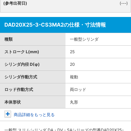
(参考出荷日)
(---)
DAD20X25-3-CS3MA2の仕様・寸法情報
種類
一般型シリンダ
ストローク L(mm)
25
シリンダ内径 D(φ)
20
シリンダ作動方式
複動
ロッド作動方式
両ロッド
本体形状
丸形
商品詳細をもっと見る
一般型 スリムシリンダ DA・DV・SAシリーズ
の型番DAD20X25-