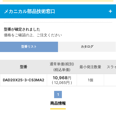
・あらゆる業界の空気圧機器や生産ラインに対応
メカニカル部品技術窓口
型番が確定されました
価格をご確認の上、ご注文ください
型番リスト
カタログ
通常単価(税別)
型番
最小発注数量
スラ
(税込単価)
10,968
円
DAD20X25-3-CS3MA2
1個
(
12,065
円
)
1
商品情報