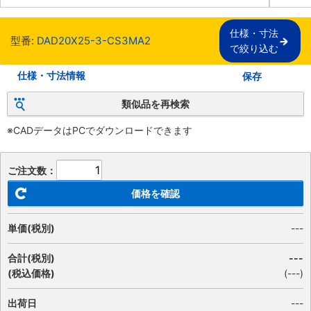
仕様・寸法

型番:
DAD20X25-3-CS3MA2
で絞り込む
仕様・寸法情報
保存
類似品を再検索
※CADデータはPCでダウンロードできます
ご注文数：
価格を確認
単価(税別)
---
合計(税別)
---
(税込価格)
(
---
)
出荷日
---