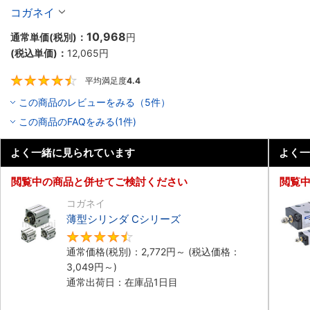
10個入り】
コガネイ
10,968
通常単価(税別)：
円
(税込単価)：
12,065
円
平均満足度
4.4
4.4
この商品のレビューをみる（5件）
この商品のFAQをみる(1件)
よく一緒に見られています
よく一
閲覧中の商品と併せてご検討ください
閲覧
コガネイ
薄型シリンダ Cシリーズ
4.5
通常価格(税別)：
2,772
円
～
(税込価格：
3,049
円
～)
通常出荷日：在庫品1日目