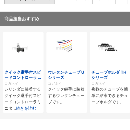
商品担当おすすめ
クイック継手付スピ
ウレタンチューブ U
チューブホルダ TH
ードコントローラ ス
シリーズ
シリーズ
タンダードタイプ S
コガネイ
コガネイ
コガネイ
C□-M・SS□-Mシ
シリンダに装着する
クイック継手に装着
複数のチューブを簡
リーズ
クイック継手付スピ
するウレタンチュー
単に結束できるチュ
ードコントローラミ
ブです。
ーブホルダです。
ニタ
...
続きを読む