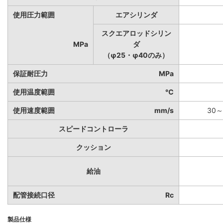
使用圧力範囲
エアシリンダ
スクエアロッドシリン
MPa
ダ
（φ25・φ40のみ）
保証耐圧力
MPa
使用温度範囲
℃
使用速度範囲
mm/s
30～
スピードコントローラ
クッション
給油
配管接続口径
Rc
製品仕様