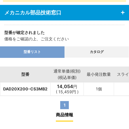
・あらゆる業界の空気圧機器や生産ラインに対応
メカニカル部品技術窓口
型番が確定されました
価格をご確認の上、ご注文ください
型番リスト
カタログ
通常単価(税別)
型番
最小発注数量
スライ
(税込単価)
14,054
円
DAD20X200-CS3MB2
1個
(
15,459
円
)
1
商品情報