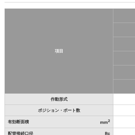
項目
作動形式
ポジション・ポート数
2
有効断面積
mm
配管接続口径
Rc