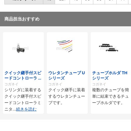
商品担当おすすめ
クイック継手付スピ
ウレタンチューブ U
チューブホルダ TH
ードコントローラ ス
シリーズ
シリーズ
タンダードタイプ S
コガネイ
コガネイ
コガネイ
C□-M・SS□-Mシ
シリンダに装着する
クイック継手に装着
複数のチューブを簡
リーズ
クイック継手付スピ
するウレタンチュー
単に結束できるチュ
ードコントローラミ
ブです。
ーブホルダです。
ニタ
...
続きを読む