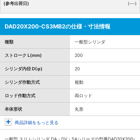
(参考出荷日)
(---)
DAD20X200-CS3MB2の仕様・寸法情報
種類
一般型シリンダ
ストローク L(mm)
200
シリンダ内径 D(φ)
20
シリンダ作動方式
複動
ロッド作動方式
両ロッド
本体形状
丸形
商品詳細をもっと見る
一般型 スリムシリンダ DA・DV・SAシリーズ
の型番DAD20X200-