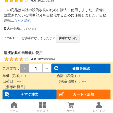
4.0
2022/05/25
4
この商品は自社の設備改良のために購入・使用しました。設備に
設置されている滑車部分を自動化するために使用しました。自動
運転...
もっと読む
0人
が参考にしています。
このレビューは参考になりましたか？
参考になった
溶接治具の自動化に使用
4.0
2020/03/04
4
ご注文数：
価格を確認
-
+
回転する機構をエアーで動かす際に使用しました。 ストロークが
豊富、形状が細くて設計に組み込みやすい、取り付け金具が便利
単価（税別）：
---
合計（税別）：
---
な...
もっと読む
出荷日：
---
（税込価格）：
---
（参考出荷日）：
---
0人
が参考にしています。
今すぐ注文
カートへ追加
このレビューは参考になりましたか？
参考になった
ホーム
カテゴリ
カート
ログイン
装置