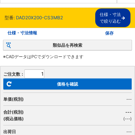
仕様・寸法

型番:
DAD20X200-CS3MB2
で絞り込む
仕様・寸法情報
保存
類似品を再検索
※CADデータはPCでダウンロードできます
ご注文数：
価格を確認
単価(税別)
---
合計(税別)
---
(税込価格)
(
---
)
出荷日
---