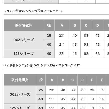
フランジ形 DVL シリンダ径 × ストローク -3
取付電磁弁
径
A
B
C
D
25
201
40
88
73
2
062シリーズ
40
211
45
93
73
3
125シリーズ
40
221
45
93
83
3
ヘッド側トラニオン形 DVL シリンダ径 × ストローク -11T
取付電磁弁
径
A
B
C
D
E
F
25
201
40
88
73
26
14
062シリーズ
40
211
45
93
73
31
14
125シリーズ
40
221
45
93
83
31
14