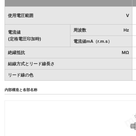
使用電圧範囲
V
周波数
Hz
電流値
(定格電圧印加時)
電流値mA（r.m.s）
絶縁抵抗
MΩ
結線方式とリード線長さ
リード線の色
内部構造と各部名称