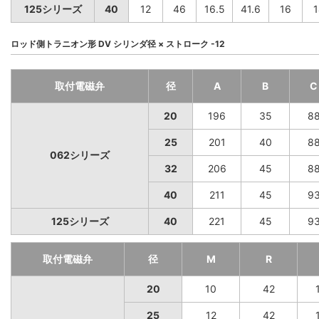
125シリーズ
40
12
46
16.5
41.6
16
1
ロッド側トラニオン形 DV シリンダ径 × ストローク -12
取付電磁弁
径
A
B
C
20
196
35
8
25
201
40
8
062シリーズ
32
206
45
8
40
211
45
9
125シリーズ
40
221
45
9
取付電磁弁
径
M
R
20
10
42
25
12
42