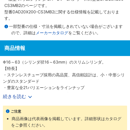
CS3MB2のページです。
型番DAD20X200-CS3MB2に関する仕様情報を記載しておりま
す。
一部型番の仕様・寸法を掲載しきれていない場合がございます
ので、詳細は
メーカーカタログ
をご覧ください。
商品情報
Φ16～63（シリンダ径16～63mm）のスリムシリンダ。
【特長】
・ステンレスチューブ採用の高品質、高信頼設計は、小・中形シリ
ンダのスタンダード
・豊富な全21バリエーションをラインナップ
・700mm/s（Φ50、 63（シリンダ径50、63mm）は500mm/s）
続きを読む
の高速作動に対応
・耐久性のあるピストンパッキンを採用
ご注意
・センサスイッチの後付けが可能
商品画像は代表画像を掲載しています。詳細形状はカタログ
・高い取付け精度と簡単な取付作業
をご参照ください。
【用途】