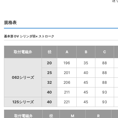
遅
規格表
基本形 DV シリンダ径× ストローク
取付電磁弁
径
A
B
C
20
196
35
88
25
201
40
88
062シリーズ
32
206
45
88
40
211
45
93
125シリーズ
40
221
45
93
取付電磁弁
径
M
R