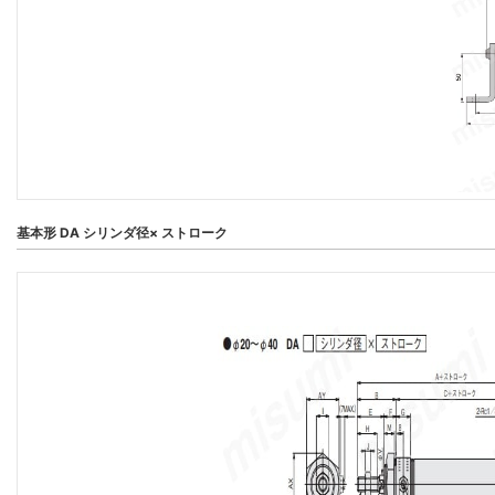
基本形 DA シリンダ径× ストローク