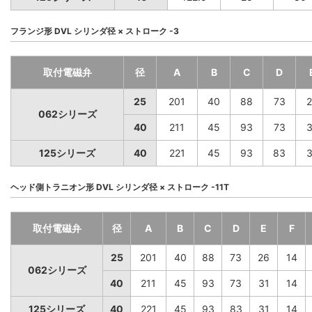
フランジ形 DVL シリンダ径 × ストローク -3
取付電磁弁
径
A
B
C
D
25
201
40
88
73
2
062シリーズ
40
211
45
93
73
3
125シリーズ
40
221
45
93
83
3
ヘッド側トラニオン形 DVL シリンダ径 × ストローク -11T
取付電磁弁
径
A
B
C
D
E
F
25
201
40
88
73
26
14
062シリーズ
40
211
45
93
73
31
14
125シリーズ
40
221
45
93
83
31
14