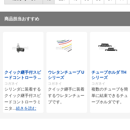
商品担当おすすめ
クイック継手付スピ
ウレタンチューブ U
チューブホルダ TH
ードコントローラ ス
シリーズ
シリーズ
タンダードタイプ S
コガネイ
コガネイ
コガネイ
C□-M・SS□-Mシ
シリンダに装着する
クイック継手に装着
複数のチューブを簡
リーズ
クイック継手付スピ
するウレタンチュー
単に結束できるチュ
ードコントローラミ
ブです。
ーブホルダです。
ニタ
...
続きを読む