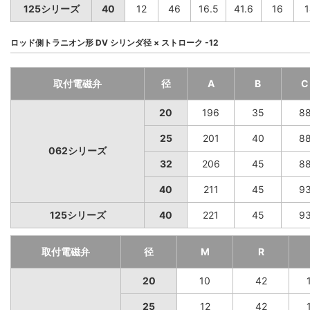
125シリーズ
40
12
46
16.5
41.6
16
1
ロッド側トラニオン形 DV シリンダ径 × ストローク -12
取付電磁弁
径
A
B
C
20
196
35
8
25
201
40
8
062シリーズ
32
206
45
8
40
211
45
9
125シリーズ
40
221
45
9
取付電磁弁
径
M
R
20
10
42
25
12
42