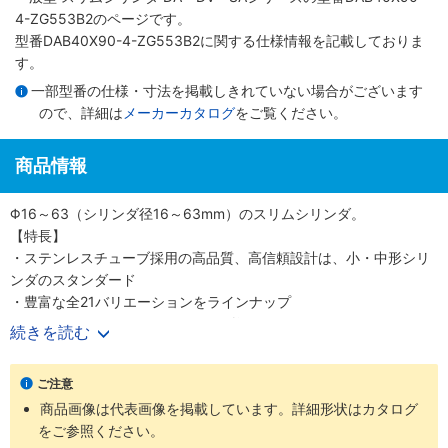
4-ZG553B2のページです。
型番DAB40X90-4-ZG553B2に関する仕様情報を記載しておりま
す。
一部型番の仕様・寸法を掲載しきれていない場合がございます
ので、詳細は
メーカーカタログ
をご覧ください。
商品情報
Φ16～63（シリンダ径16～63mm）のスリムシリンダ。
【特長】
・ステンレスチューブ採用の高品質、高信頼設計は、小・中形シリ
ンダのスタンダード
・豊富な全21バリエーションをラインナップ
・700mm/s（Φ50、 63（シリンダ径50、63mm）は500mm/s）
続きを読む
の高速作動に対応
・耐久性のあるピストンパッキンを採用
ご注意
・センサスイッチの後付けが可能
商品画像は代表画像を掲載しています。詳細形状はカタログ
・高い取付け精度と簡単な取付作業
をご参照ください。
【用途】