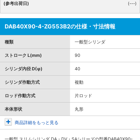
(参考出荷日)
(---)
DAB40X90-4-ZG553B2の仕様・寸法情報
種類
一般型シリンダ
ストローク L(mm)
90
シリンダ内径 D(φ)
40
シリンダ作動方式
複動
ロッド作動方式
片ロッド
本体形状
丸形
商品詳細をもっと見る
一般型 スリムシリンダ DA・DV・SAシリーズ
の型番DAB40X90-