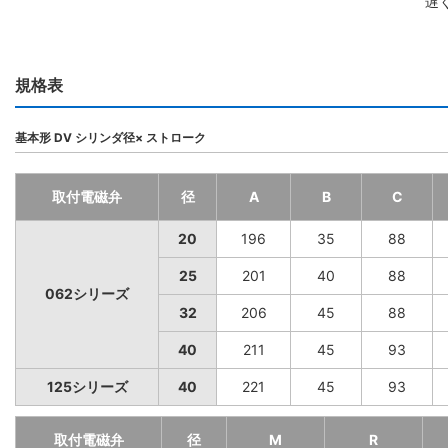
遅
規格表
基本形 DV シリンダ径× ストローク
取付電磁弁
径
A
B
C
20
196
35
88
25
201
40
88
062シリーズ
32
206
45
88
40
211
45
93
125シリーズ
40
221
45
93
取付電磁弁
径
M
R