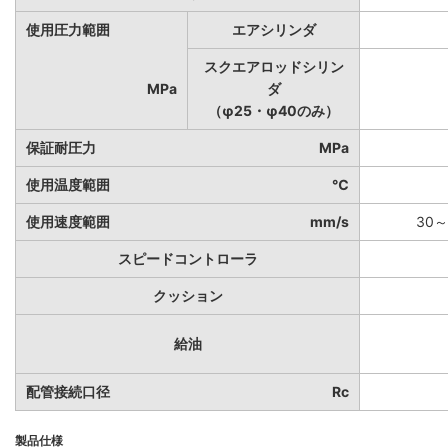
使用圧力範囲
エアシリンダ
スクエアロッドシリン
MPa
ダ
（φ25・φ40のみ）
保証耐圧力
MPa
使用温度範囲
℃
使用速度範囲
mm/s
30～
スピードコントローラ
クッション
給油
配管接続口径
Rc
製品仕様