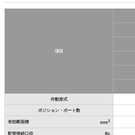
項目
作動形式
ポジション・ポート数
2
有効断面積
mm
配管接続口径
Rc