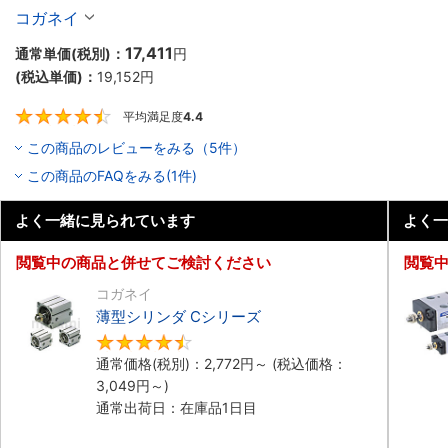
10個入り】
コガネイ
17,411
通常単価(税別)：
円
(税込単価)：
19,152
円
平均満足度
4.4
4.4
この商品のレビューをみる（5件）
この商品のFAQをみる(1件)
よく一緒に見られています
よく一
閲覧中の商品と併せてご検討ください
閲覧
コガネイ
薄型シリンダ Cシリーズ
4.5
通常価格(税別)：
2,772
円
～
(税込価格：
3,049
円
～)
通常出荷日：在庫品1日目