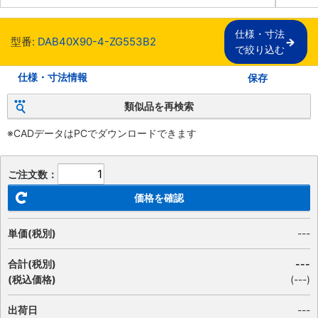
仕様・寸法

型番:
DAB40X90-4-ZG553B2
で絞り込む
仕様・寸法情報
保存
類似品を再検索
※CADデータはPCでダウンロードできます
ご注文数：
価格を確認
単価(税別)
---
合計(税別)
---
(税込価格)
(
---
)
出荷日
---