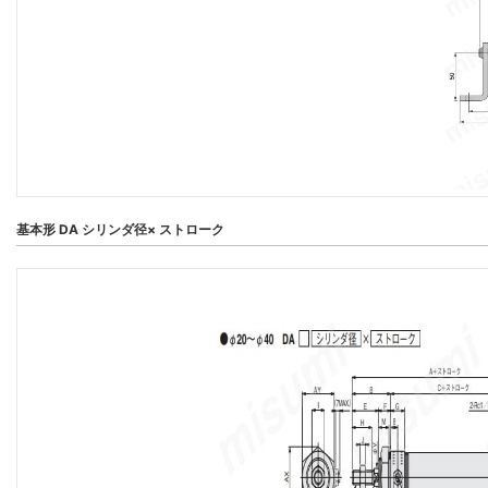
基本形 DA シリンダ径× ストローク