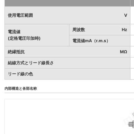
使用電圧範囲
V
周波数
Hz
電流値
(定格電圧印加時)
電流値mA（r.m.s）
絶縁抵抗
MΩ
結線方式とリード線長さ
リード線の色
内部構造と各部名称