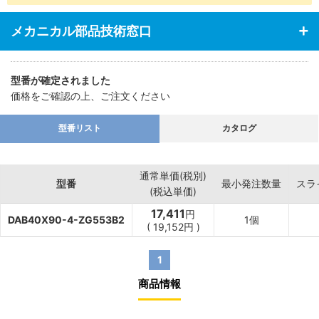
・あらゆる業界の空気圧機器や生産ラインに対応
メカニカル部品技術窓口
型番が確定されました
価格をご確認の上、ご注文ください
型番リスト
カタログ
通常単価(税別)
型番
最小発注数量
スラ
(税込単価)
17,411
円
DAB40X90-4-ZG553B2
1個
(
19,152
円
)
1
商品情報