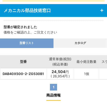
・あらゆる業界の空気圧機器や生産ラインに対応
メカニカル部品技術窓口
型番が確定されました
価格をご確認の上、ご注文ください
型番リスト
カタログ
通常単価(税別)
型番
最小発注数量
ス
(税込単価)
24,504
円
DAB40X500-2-ZG530B1
1個
(
26,954
円
)
1
商品情報