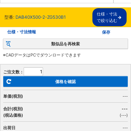
仕様・寸法

型番:
DAB40X500-2-ZG530B1
で絞り込む
仕様・寸法情報
保存
類似品を再検索
※CADデータはPCでダウンロードできます
ご注文数：
価格を確認
単価(税別)
---
合計(税別)
---
(税込価格)
(
---
)
出荷日
---