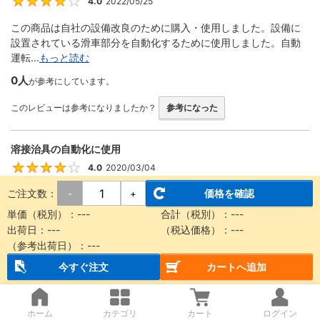
4.0
2022/05/25
4
この商品は自社の設備改良のために購入・使用しました。設備に
設置されている滑車部分を自動化するために使用しました。自動
運転...
もっと読む
0人
が参考にしています。
このレビューは参考になりましたか？
参考になった
溶接治具の自動化に使用
4.0
2020/03/04
4
ご注文数：
価格を確認
-
+
回転する機構をエアーで動かす際に使用しました。 ストロークが
豊富、形状が細くて設計に組み込みやすい、取り付け金具が便利
単価（税別）：
---
合計（税別）：
---
な...
もっと読む
出荷日：
---
（税込価格）：
---
（参考出荷日）：
---
0人
が参考にしています。
今すぐ注文
カートへ追加
このレビューは参考になりましたか？
参考になった
ホーム
カテゴリ
カート
ログイン
装置