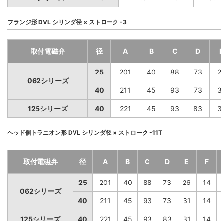
フランジ形 DVL シリンダ径 × ストローク -3
取付電磁弁
径
A
B
C
D
25
201
40
88
73
2
062シリーズ
40
211
45
93
73
3
125シリーズ
40
221
45
93
83
3
ヘッド側トラニオン形 DVL シリンダ径 × ストローク -11T
取付電磁弁
径
A
B
C
D
E
F
25
201
40
88
73
26
14
062シリーズ
40
211
45
93
73
31
14
125シリーズ
40
221
45
93
83
31
14