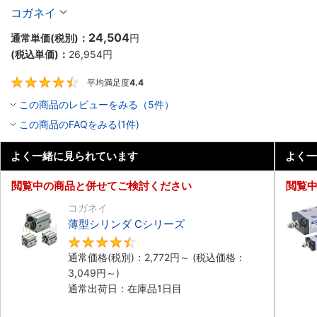
10個入り】
コガネイ
24,504
通常単価(税別)：
円
(税込単価)：
26,954
円
平均満足度
4.4
4.4
この商品のレビューをみる（5件）
この商品のFAQをみる(1件)
よく一緒に見られています
よく一
閲覧中の商品と併せてご検討ください
閲覧
コガネイ
薄型シリンダ Cシリーズ
4.5
通常価格(税別)：
2,772
円
～
(税込価格：
3,049
円
～)
通常出荷日：在庫品1日目