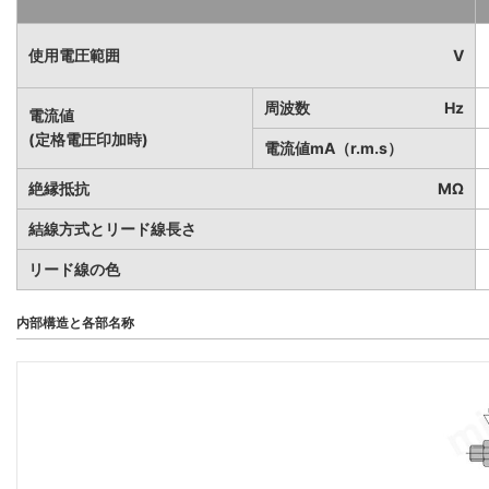
使用電圧範囲
V
周波数
Hz
電流値
(定格電圧印加時)
電流値mA（r.m.s）
絶縁抵抗
MΩ
結線方式とリード線長さ
リード線の色
内部構造と各部名称