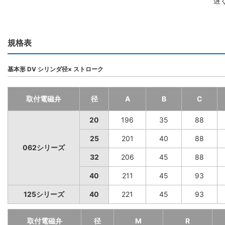
遅
規格表
基本形 DV シリンダ径× ストローク
取付電磁弁
径
A
B
C
20
196
35
88
25
201
40
88
062シリーズ
32
206
45
88
40
211
45
93
125シリーズ
40
221
45
93
取付電磁弁
径
M
R