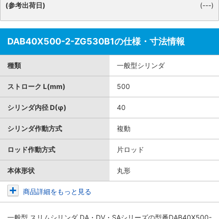
(参考出荷日)
(---)
DAB40X500-2-ZG530B1の仕様・寸法情報
種類
一般型シリンダ
ストローク L(mm)
500
シリンダ内径 D(φ)
40
シリンダ作動方式
複動
ロッド作動方式
片ロッド
本体形状
丸形
商品詳細をもっと見る
一般型 スリムシリンダ DA・DV・SAシリーズ
の型番DAB40X500-