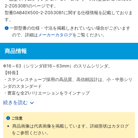
2-ZG530B1のページです。
型番DAB40X500-2-ZG530B1に関する仕様情報を記載しておりま
す。
一部型番の仕様・寸法を掲載しきれていない場合がございます
ので、詳細は
メーカーカタログ
をご覧ください。
商品情報
Φ16～63（シリンダ径16～63mm）のスリムシリンダ。
【特長】
・ステンレスチューブ採用の高品質、高信頼設計は、小・中形シリ
ンダのスタンダード
・豊富な全21バリエーションをラインナップ
・700mm/s（Φ50、 63（シリンダ径50、63mm）は500mm/s）
続きを読む
の高速作動に対応
・耐久性のあるピストンパッキンを採用
ご注意
・センサスイッチの後付けが可能
商品画像は代表画像を掲載しています。詳細形状はカタログ
・高い取付け精度と簡単な取付作業
をご参照ください。
【用途】