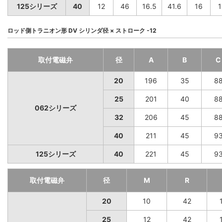
125シリーズ
40
12
46
16.5
41.6
16
1
ロッド側トラニオン形 DV シリンダ径 × ストローク -12
取付電磁弁
径
A
B
C
20
196
35
8
25
201
40
8
062シリーズ
32
206
45
8
40
211
45
9
125シリーズ
40
221
45
9
取付電磁弁
径
M
R
20
10
42
25
12
42