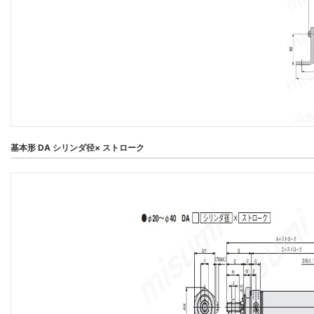
基本形 DA シリンダ径× ストローク