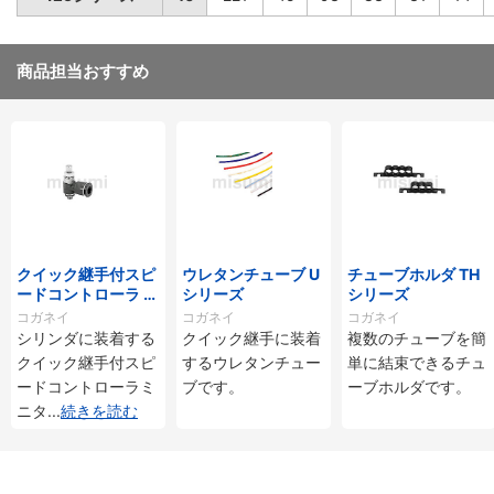
商品担当おすすめ
クイック継手付スピ
ウレタンチューブ U
チューブホルダ TH
ードコントローラ ス
シリーズ
シリーズ
タンダードタイプ S
コガネイ
コガネイ
コガネイ
C□-M・SS□-Mシ
シリンダに装着する
クイック継手に装着
複数のチューブを簡
リーズ
クイック継手付スピ
するウレタンチュー
単に結束できるチュ
ードコントローラミ
ブです。
ーブホルダです。
ニタ
...
続きを読む