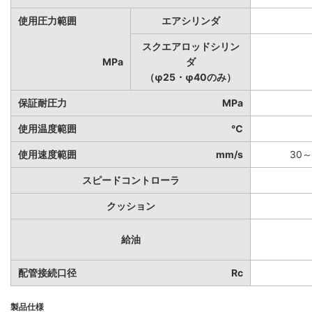
使用圧力範囲
エアシリンダ
スクエアロッドシリン
MPa
ダ
（φ25・φ40のみ）
保証耐圧力
MPa
使用温度範囲
℃
使用速度範囲
mm/s
30～
スピードコントローラ
クッション
給油
配管接続口径
Rc
製品仕様