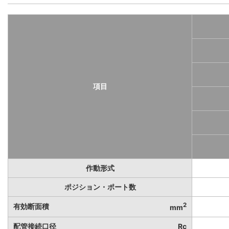
項目
作動形式
ポジション・ポート数
2
有効断面積
mm
配管接続口径
Rc