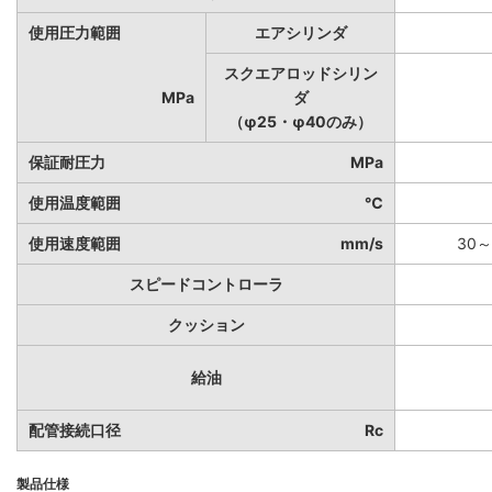
使用圧力範囲
エアシリンダ
スクエアロッドシリン
MPa
ダ
（φ25・φ40のみ）
保証耐圧力
MPa
使用温度範囲
℃
使用速度範囲
mm/s
30～
スピードコントローラ
クッション
給油
配管接続口径
Rc
製品仕様