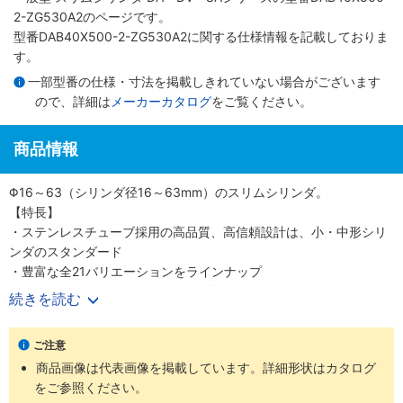
2-ZG530A2のページです。
型番DAB40X500-2-ZG530A2に関する仕様情報を記載しておりま
す。
一部型番の仕様・寸法を掲載しきれていない場合がございます
ので、詳細は
メーカーカタログ
をご覧ください。
商品情報
Φ16～63（シリンダ径16～63mm）のスリムシリンダ。
【特長】
・ステンレスチューブ採用の高品質、高信頼設計は、小・中形シリ
ンダのスタンダード
・豊富な全21バリエーションをラインナップ
・700mm/s（Φ50、 63（シリンダ径50、63mm）は500mm/s）
続きを読む
の高速作動に対応
・耐久性のあるピストンパッキンを採用
ご注意
・センサスイッチの後付けが可能
商品画像は代表画像を掲載しています。詳細形状はカタログ
・高い取付け精度と簡単な取付作業
をご参照ください。
【用途】