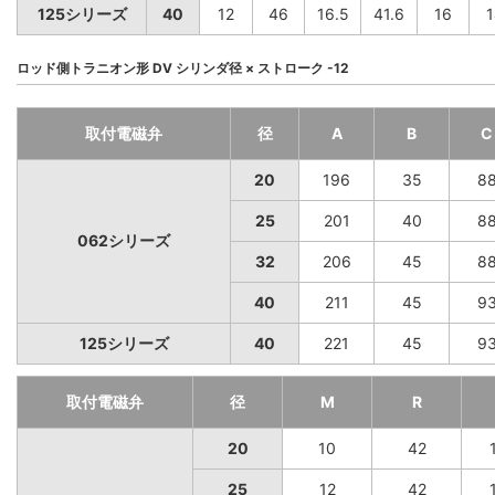
125シリーズ
40
12
46
16.5
41.6
16
1
ロッド側トラニオン形 DV シリンダ径 × ストローク -12
取付電磁弁
径
A
B
C
20
196
35
8
25
201
40
8
062シリーズ
32
206
45
8
40
211
45
9
125シリーズ
40
221
45
9
取付電磁弁
径
M
R
20
10
42
25
12
42