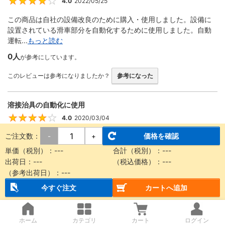
4.0
2022/05/25
4
この商品は自社の設備改良のために購入・使用しました。設備に
設置されている滑車部分を自動化するために使用しました。自動
運転...
もっと読む
0人
が参考にしています。
このレビューは参考になりましたか？
参考になった
溶接治具の自動化に使用
4.0
2020/03/04
4
ご注文数：
価格を確認
-
+
回転する機構をエアーで動かす際に使用しました。 ストロークが
豊富、形状が細くて設計に組み込みやすい、取り付け金具が便利
単価（税別）：
---
合計（税別）：
---
な...
もっと読む
出荷日：
---
（税込価格）：
---
（参考出荷日）：
---
0人
が参考にしています。
今すぐ注文
カートへ追加
このレビューは参考になりましたか？
参考になった
ホーム
カテゴリ
カート
ログイン
装置