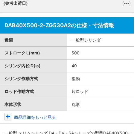
(参考出荷日)
(---)
DAB40X500-2-ZG530A2の仕様・寸法情報
種類
一般型シリンダ
ストローク L(mm)
500
シリンダ内径 D(φ)
40
シリンダ作動方式
複動
ロッド作動方式
片ロッド
本体形状
丸形
商品詳細をもっと見る
一般型 スリムシリンダ DA・DV・SAシリーズ
の型番DAB40X500-