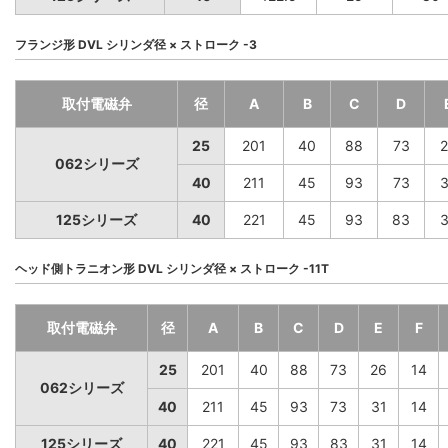
フランジ形 DVL シリンダ径 × ストローク -3
取付電磁弁
径
A
B
C
D
25
201
40
88
73
2
062シリーズ
40
211
45
93
73
3
125シリーズ
40
221
45
93
83
3
ヘッド側トラニオン形 DVL シリンダ径 × ストローク -11T
取付電磁弁
径
A
B
C
D
E
F
25
201
40
88
73
26
14
062シリーズ
40
211
45
93
73
31
14
125シリーズ
40
221
45
93
83
31
14