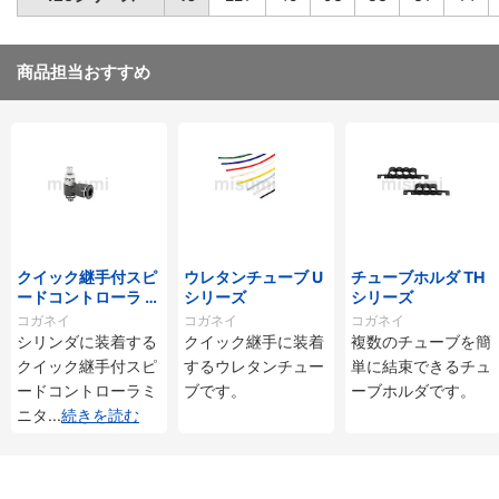
商品担当おすすめ
クイック継手付スピ
ウレタンチューブ U
チューブホルダ TH
ードコントローラ ス
シリーズ
シリーズ
タンダードタイプ S
コガネイ
コガネイ
コガネイ
C□-M・SS□-Mシ
シリンダに装着する
クイック継手に装着
複数のチューブを簡
リーズ
クイック継手付スピ
するウレタンチュー
単に結束できるチュ
ードコントローラミ
ブです。
ーブホルダです。
ニタ
...
続きを読む