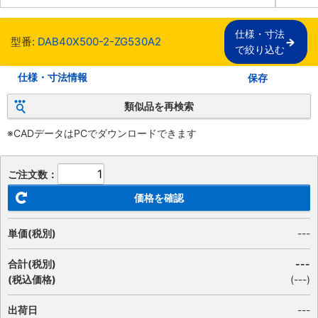
仕様・寸法

型番:
DAB40X500-2-ZG530A2
で絞り込む
仕様・寸法情報
保存
類似品を再検索
※CADデータはPCでダウンロードできます
ご注文数：
価格を確認
単価(税別)
---
合計(税別)
---
(税込価格)
(
---
)
出荷日
---