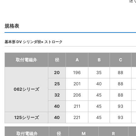
遅
規格表
基本形 DV シリンダ径× ストローク
取付電磁弁
径
A
B
C
20
196
35
88
25
201
40
88
062シリーズ
32
206
45
88
40
211
45
93
125シリーズ
40
221
45
93
取付電磁弁
径
M
R