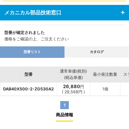
・あらゆる業界の空気圧機器や生産ラインに対応
メカニカル部品技術窓口
型番が確定されました
価格をご確認の上、ご注文ください
型番リスト
カタログ
通常単価(税別)
型番
最小発注数量
ス
(税込単価)
26,880
円
DAB40X500-2-ZG530A2
1個
(
29,568
円
)
1
商品情報