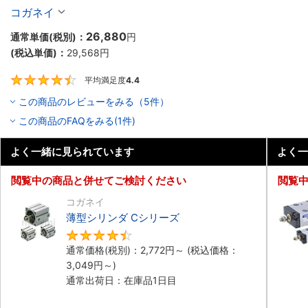
10個入り】
コガネイ
26,880
通常単価(税別)：
円
(税込単価)：
29,568
円
平均満足度
4.4
4.4
この商品のレビューをみる（5件）
この商品のFAQをみる(1件)
よく一緒に見られています
よく一
閲覧中の商品と併せてご検討ください
閲覧
コガネイ
薄型シリンダ Cシリーズ
4.5
通常価格(税別)：
2,772
円
～
(税込価格：
3,049
円
～)
通常出荷日：在庫品1日目