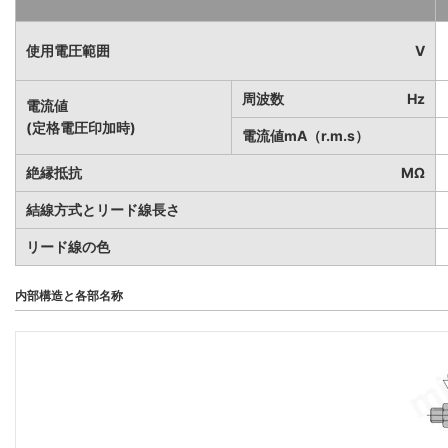
使用電圧範囲
V
周波数
Hz
電流値
(定格電圧印加時)
電流値mA（r.m.s）
絶縁抵抗
MΩ
結線方式とリード線長さ
リード線の色
内部構造と各部名称