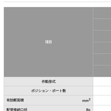
項目
作動形式
ポジション・ポート数
2
有効断面積
mm
配管接続口径
Rc