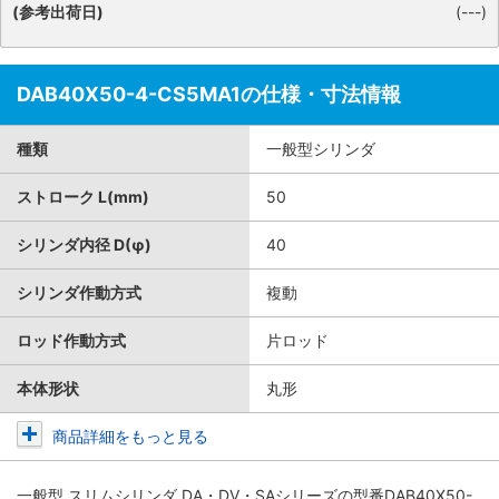
(参考出荷日)
(---)
DAB40X50-4-CS5MA1の仕様・寸法情報
種類
一般型シリンダ
ストローク L(mm)
50
シリンダ内径 D(φ)
40
シリンダ作動方式
複動
ロッド作動方式
片ロッド
本体形状
丸形
商品詳細をもっと見る
一般型 スリムシリンダ DA・DV・SAシリーズ
の型番DAB40X50-