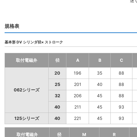
遅
規格表
基本形 DV シリンダ径× ストローク
取付電磁弁
径
A
B
C
20
196
35
88
25
201
40
88
062シリーズ
32
206
45
88
40
211
45
93
125シリーズ
40
221
45
93
取付電磁弁
径
M
R