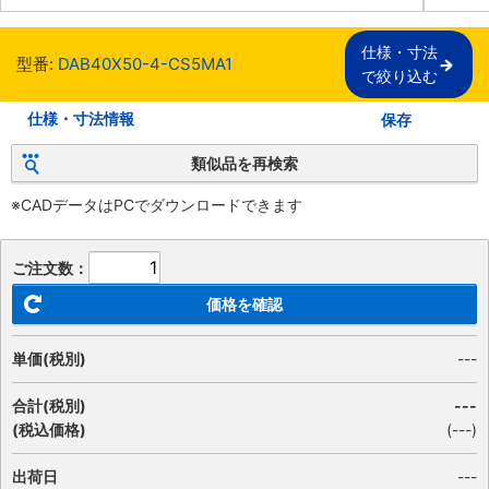
仕様・寸法

型番:
DAB40X50-4-CS5MA1
で絞り込む
仕様・寸法情報
保存
類似品を再検索
※CADデータはPCでダウンロードできます
ご注文数：
価格を確認
単価(税別)
---
合計(税別)
---
(税込価格)
(
---
)
出荷日
---