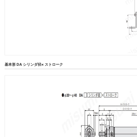
基本形 DA シリンダ径× ストローク