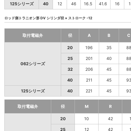
125シリーズ
40
12
46
16.5
41.6
16
1
ロッド側トラニオン形 DV シリンダ径 × ストローク -12
取付電磁弁
径
A
B
C
20
196
35
8
25
201
40
8
062シリーズ
32
206
45
8
40
211
45
9
125シリーズ
40
221
45
9
取付電磁弁
径
M
R
20
10
42
25
12
42