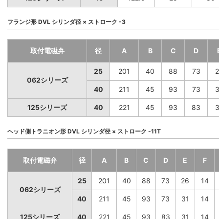
フランジ形 DVL シリンダ径 × ストローク -3
取付電磁弁
径
A
B
C
D
25
201
40
88
73
2
062シリーズ
40
211
45
93
73
3
125シリーズ
40
221
45
93
83
3
ヘッド側トラニオン形 DVL シリンダ径 × ストローク -11T
取付電磁弁
径
A
B
C
D
E
F
25
201
40
88
73
26
14
062シリーズ
40
211
45
93
73
31
14
125シリーズ
40
221
45
93
83
31
14