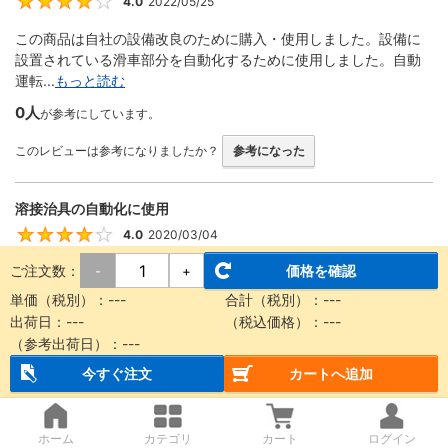
4.0
2022/05/25
4
この商品は自社の設備改良のために購入・使用しました。設備に
設置されている滑車部分を自動化するために使用しました。自動
運転...
もっと読む
0人
が参考にしています。
このレビューは参考になりましたか？
参考になった
溶接治具の自動化に使用
4.0
2020/03/04
4
ご注文数：
価格を確認
-
+
回転する機構をエアーで動かす際に使用しました。 ストロークが
豊富、形状が細くて設計に組み込みやすい、取り付け金具が便利
単価（税別）：
---
合計（税別）：
---
な...
もっと読む
出荷日：
---
（税込価格）：
---
（参考出荷日）：
---
0人
が参考にしています。
今すぐ注文
カートへ追加
このレビューは参考になりましたか？
参考になった
ホーム
カテゴリ
カート
ログイン
装置