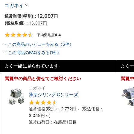
10個入り】
コガネイ
12,097
通常単価(税別)：
円
(税込単価)：
13,307
円
平均満足度
4.4
4.4
この商品のレビューをみる（5件）
この商品のFAQをみる(1件)
よく一緒に見られています
よく一
閲覧中の商品と併せてご検討ください
閲覧
コガネイ
薄型シリンダ Cシリーズ
4.5
通常価格(税別)：
2,772
円
～
(税込価格：
3,049
円
～)
通常出荷日：在庫品1日目