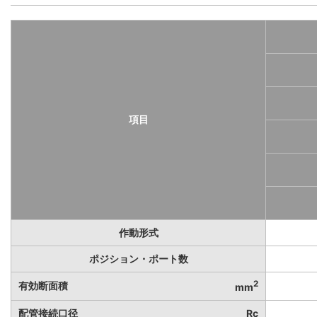
項目
作動形式
ポジション・ポート数
2
有効断面積
mm
配管接続口径
Rc