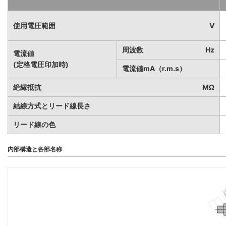
使用電圧範囲
V
周波数
Hz
電流値
(定格電圧印加時)
電流値mA（r.m.s）
絶縁抵抗
MΩ
結線方式とリード線長さ
リード線の色
内部構造と各部名称