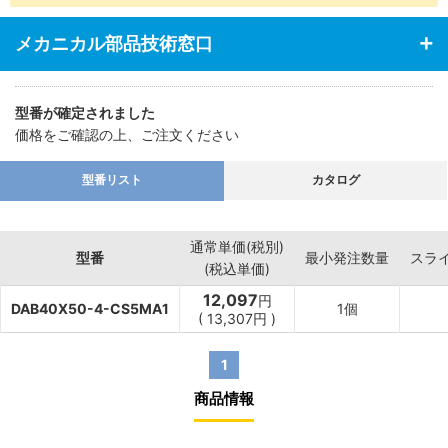
・あらゆる業界の空気圧機器や生産ラインに対応
メカニカル部品技術窓口
型番が確定されました
価格をご確認の上、ご注文ください
型番リスト
カタログ
通常単価(税別)
型番
最小発注数量
スラ
(税込単価)
12,097
円
DAB40X50-4-CS5MA1
1個
(
13,307
円
)
1
商品情報