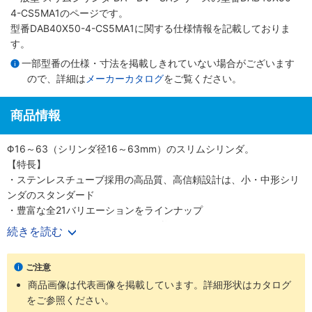
4-CS5MA1のページです。
型番DAB40X50-4-CS5MA1に関する仕様情報を記載しておりま
す。
一部型番の仕様・寸法を掲載しきれていない場合がございます
ので、詳細は
メーカーカタログ
をご覧ください。
商品情報
Φ16～63（シリンダ径16～63mm）のスリムシリンダ。
【特長】
・ステンレスチューブ採用の高品質、高信頼設計は、小・中形シリ
ンダのスタンダード
・豊富な全21バリエーションをラインナップ
・700mm/s（Φ50、 63（シリンダ径50、63mm）は500mm/s）
続きを読む
の高速作動に対応
・耐久性のあるピストンパッキンを採用
ご注意
・センサスイッチの後付けが可能
商品画像は代表画像を掲載しています。詳細形状はカタログ
・高い取付け精度と簡単な取付作業
をご参照ください。
【用途】