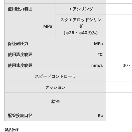
使用圧力範囲
エアシリンダ
スクエアロッドシリン
MPa
ダ
（φ25・φ40のみ）
保証耐圧力
MPa
使用温度範囲
℃
使用速度範囲
mm/s
30～
スピードコントローラ
クッション
給油
配管接続口径
Rc
製品仕様