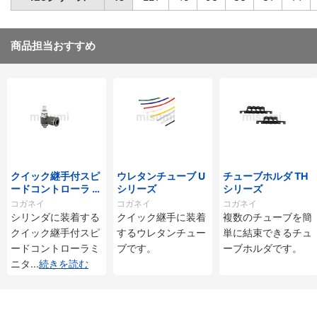
商品担当おすすめ
クイック継手付スピ
ウレタンチューブ U
チューブホルダ TH
ードコントローラ ス
シリーズ
シリーズ
タンダードタイプ S
コガネイ
コガネイ
コガネイ
C□-M・SS□-Mシ
シリンダに装着する
クイック継手に装着
複数のチューブを簡
リーズ
クイック継手付スピ
するウレタンチュー
単に結束できるチュ
ードコントローラミ
ブです。
ーブホルダです。
ニタ
...
続きを読む