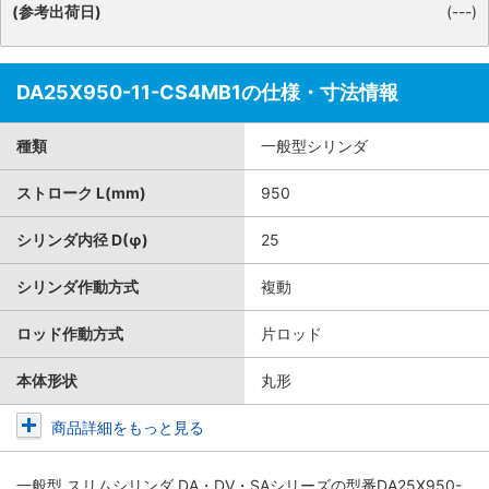
(参考出荷日)
(---)
DA25X950-11-CS4MB1の仕様・寸法情報
種類
一般型シリンダ
ストローク L(mm)
950
シリンダ内径 D(φ)
25
シリンダ作動方式
複動
ロッド作動方式
片ロッド
本体形状
丸形
商品詳細をもっと見る
一般型 スリムシリンダ DA・DV・SAシリーズ
の型番DA25X950-