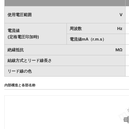
使用電圧範囲
V
周波数
Hz
電流値
(定格電圧印加時)
電流値mA（r.m.s）
絶縁抵抗
MΩ
結線方式とリード線長さ
リード線の色
内部構造と各部名称