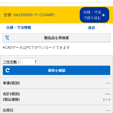
仕様・寸法

型番:
DA25X950-11-CS4MB1
で絞り込む
仕様・寸法情報
保存
類似品を再検索
※CADデータはPCでダウンロードできます
ご注文数：
価格を確認
単価(税別)
---
合計(税別)
---
(税込価格)
(
---
)
出荷日
---