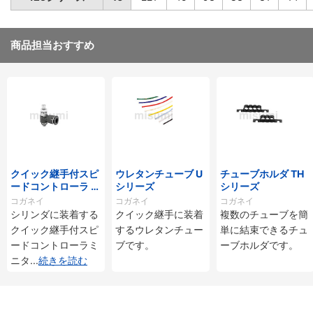
商品担当おすすめ
クイック継手付スピ
ウレタンチューブ U
チューブホルダ TH
ードコントローラ ス
シリーズ
シリーズ
タンダードタイプ S
コガネイ
コガネイ
コガネイ
C□-M・SS□-Mシ
シリンダに装着する
クイック継手に装着
複数のチューブを簡
リーズ
クイック継手付スピ
するウレタンチュー
単に結束できるチュ
ードコントローラミ
ブです。
ーブホルダです。
ニタ
...
続きを読む