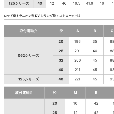
125シリーズ
40
12
46
16.5
41.6
16
1
ロッド側トラニオン形 DV シリンダ径 × ストローク -12
取付電磁弁
径
A
B
C
20
196
35
8
25
201
40
8
062シリーズ
32
206
45
8
40
211
45
9
125シリーズ
40
221
45
9
取付電磁弁
径
M
R
20
10
42
25
12
42