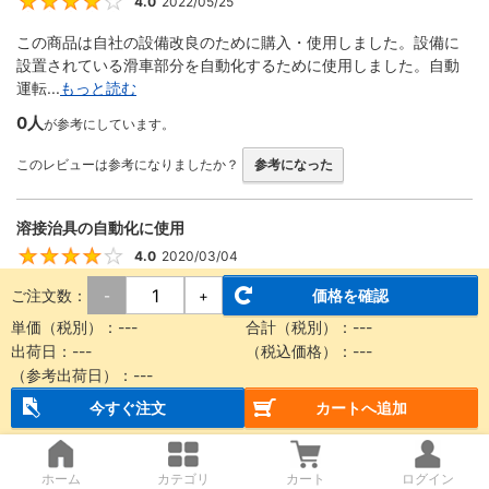
4.0
2022/05/25
4
この商品は自社の設備改良のために購入・使用しました。設備に
設置されている滑車部分を自動化するために使用しました。自動
運転...
もっと読む
0人
が参考にしています。
このレビューは参考になりましたか？
参考になった
溶接治具の自動化に使用
4.0
2020/03/04
4
ご注文数：
価格を確認
-
+
回転する機構をエアーで動かす際に使用しました。 ストロークが
豊富、形状が細くて設計に組み込みやすい、取り付け金具が便利
単価（税別）：
---
合計（税別）：
---
な...
もっと読む
出荷日：
---
（税込価格）：
---
（参考出荷日）：
---
0人
が参考にしています。
今すぐ注文
カートへ追加
このレビューは参考になりましたか？
参考になった
ホーム
カテゴリ
カート
ログイン
装置