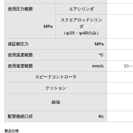
使用圧力範囲
エアシリンダ
スクエアロッドシリン
MPa
ダ
（φ25・φ40のみ）
保証耐圧力
MPa
使用温度範囲
℃
使用速度範囲
mm/s
30～
スピードコントローラ
クッション
給油
配管接続口径
Rc
製品仕様