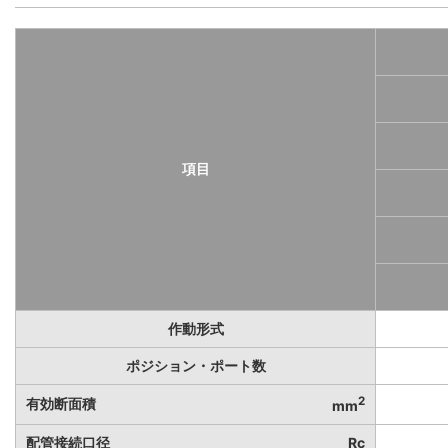
項目
作動形式
ポジション・ポート数
2
有効断面積
mm
配管接続口径
Rc