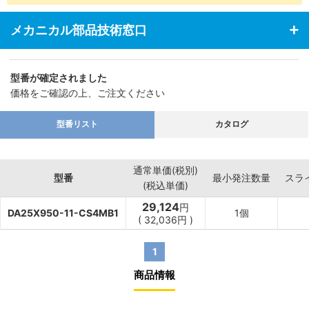
・あらゆる業界の空気圧機器や生産ラインに対応
メカニカル部品技術窓口
型番が確定されました
価格をご確認の上、ご注文ください
型番リスト
カタログ
通常単価(税別)
型番
最小発注数量
スラ
(税込単価)
29,124
円
DA25X950-11-CS4MB1
1個
(
32,036
円
)
1
商品情報