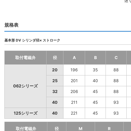
遅
規格表
基本形 DV シリンダ径× ストローク
取付電磁弁
径
A
B
C
20
196
35
88
25
201
40
88
062シリーズ
32
206
45
88
40
211
45
93
125シリーズ
40
221
45
93
取付電磁弁
径
M
R