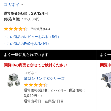
10個入り】
コガネイ
29,124
通常単価(税別)：
円
(税込単価)：
32,036
円
平均満足度
4.4
4.4
この商品のレビューをみる（5件）
この商品のFAQをみる(1件)
よく一緒に見られています
よく一
閲覧中の商品と併せてご検討ください
閲覧
コガネイ
薄型シリンダ Cシリーズ
4.5
通常価格(税別)：
2,772
円
～
(税込価格：
3,049
円
～)
通常出荷日：在庫品1日目