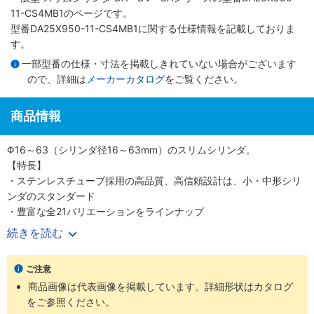
11-CS4MB1のページです。
型番DA25X950-11-CS4MB1に関する仕様情報を記載しておりま
す。
一部型番の仕様・寸法を掲載しきれていない場合がございます
ので、詳細は
メーカーカタログ
をご覧ください。
商品情報
Φ16～63（シリンダ径16～63mm）のスリムシリンダ。
【特長】
・ステンレスチューブ採用の高品質、高信頼設計は、小・中形シリ
ンダのスタンダード
・豊富な全21バリエーションをラインナップ
・700mm/s（Φ50、 63（シリンダ径50、63mm）は500mm/s）
続きを読む
の高速作動に対応
・耐久性のあるピストンパッキンを採用
ご注意
・センサスイッチの後付けが可能
商品画像は代表画像を掲載しています。詳細形状はカタログ
・高い取付け精度と簡単な取付作業
をご参照ください。
【用途】