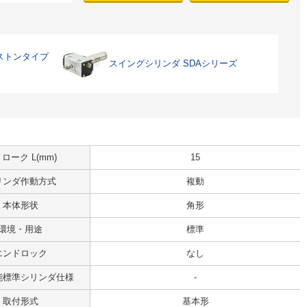
ストンタイプ
スイングシリンダ SDAシリーズ
ローク L(mm)
15
リンダ作動方式
複動
本体形状
角形
環境・用途
標準
エンドロック
なし
能標準シリンダ仕様
-
取付形式
基本形