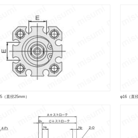
25（直径25mm）
φ16（直