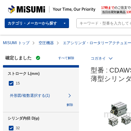
MISUMI | Your Time, Our Priority
17時まで
のご注文で
13
当日出荷対象商品
カテゴリ・メーカーから探す
MISUMI トップ
空圧機器
エアシリンダ・ロータリーアクチュエ
確定しました
すべて解除
コガネイ
型番 : CDAWS
ストローク L(mm)
薄型シリンダ
15
外形図/複数選択する(1)
解除
シリンダ内径 D(φ)
32