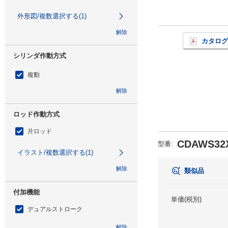
外形図/複数選択する(1)
解除
カタログ
シリンダ作動方式
複動
解除
ロッド作動方式
片ロッド
CDAWS32
型番
:
イラスト/複数選択する(1)
解除
類似品
付加機能
単価(税別)
デュアルストローク
解除