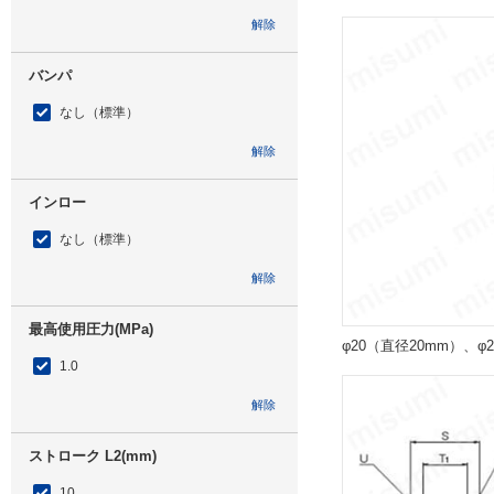
解除
バンパ
なし（標準）
解除
インロー
なし（標準）
解除
最高使用圧力(MPa)
φ20（直径20mm）、φ
1.0
解除
ストローク L2(mm)
10