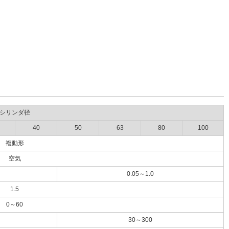
シリンダ径
40
50
63
80
100
複動形
空気
0.05～1.0
1.5
0～60
30～300