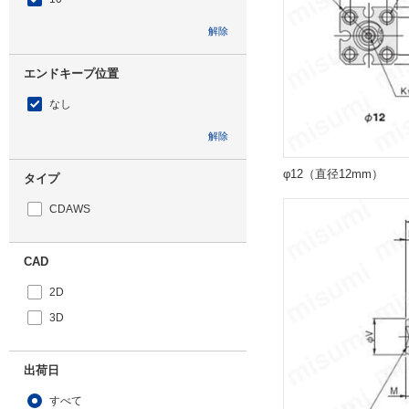
解除
エンドキープ位置
なし
解除
φ12（直径12mm）
タイプ
CDAWS
CAD
2D
3D
出荷日
すべて