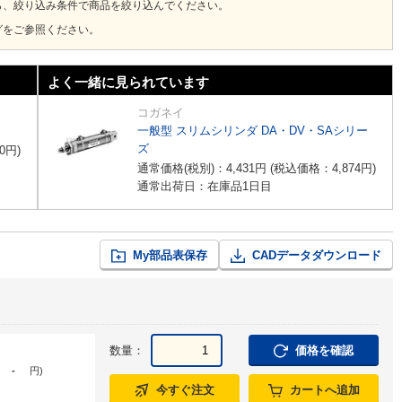
ら、絞り込み条件で商品を絞り込んでください。
グをご参照ください。
よく一緒に見られています
コガネイ
一般型 スリムシリンダ DA・DV・SAシリー
ズ
0
円
)
通常価格(税別)：
4,431
円
(税込価格：
4,874
円
)
通常出荷日：在庫品1日目
My部品表保存
CADデータダウンロード
数量：
価格を確認
-
円
)
今すぐ注文
カートへ追加