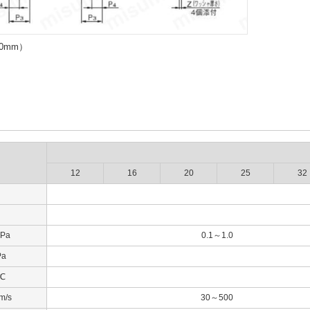
00mm）
12
16
20
25
32
Pa
0.1～1.0
a
℃
/s
30～500