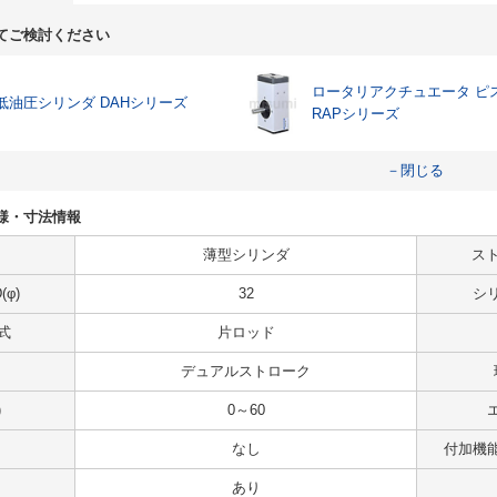
てご検討ください
ロータリアクチュエータ ピ
低油圧シリンダ DAHシリーズ
RAPシリーズ
－閉じる
の仕様・寸法情報
薄型シリンダ
スト
φ)
32
シ
式
片ロッド
デュアルストローク
)
0～60
なし
付加機
あり