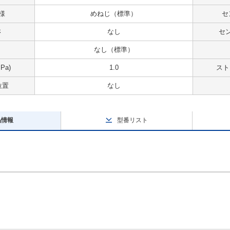
様
めねじ（標準）
セ
さ
なし
セ
なし（標準）
Pa)
1.0
スト
位置
なし
品情報
型番リスト