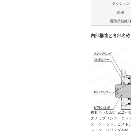
クッション
給油
配管接続経
内部構造と各部名称
複動形（CDA）φ12～4
スナップリング、ロッ
ストンロッド、ピスト
ストン、シリンダ本体