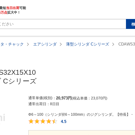
最短
当日出荷
5万点
拡大中！
ータ・チャック
エアシリンダ
薄型シリンダ Cシリーズ
CDAWS3
32X15X10

 Cシリーズ
通常単価(税別)
20,973
円
税込単価
23,070
円
通常出荷日：
8日目
Φ6～100（シリンダ径6～100mm）のジグシリンダ。【特長】・
4.5
4.5