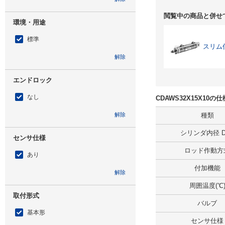
閲覧中の商品と併せ
環境・用途
標準
スリム
解除
エンドロック
なし
CDAWS32X15X10
解除
種類
シリンダ内径 D(
センサ仕様
ロッド作動方
あり
付加機能
解除
周囲温度(℃
取付形式
バルブ
基本形
センサ仕様