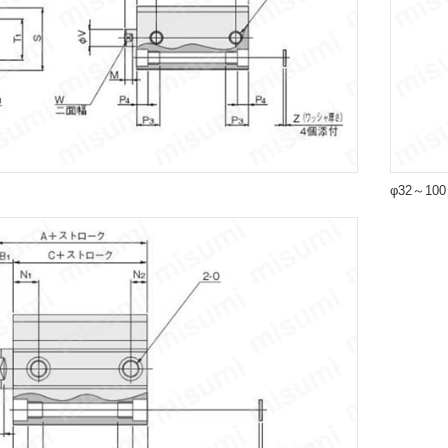
φ32～10