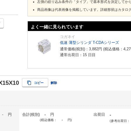
左側の絞り込み条件の「タイプ」で基本形式を決定してか
商品画像は代表画像を掲載しています。詳細形状はカタロ
よく一緒に見られています
コガネイ
低速 薄型シリンダ T-CDAシリーズ
通常価格(税別)：
3,882
円
(税込価格：
4,27
通常出荷日：15 日目
X15X10
コピー
解除
-
円
合計(税別)
-
円
出荷日
-
(税込価格：
-
円
)
(参考出荷日：