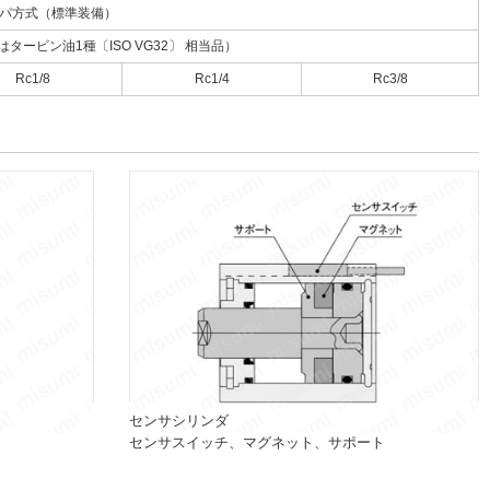
パ方式（標準装備）
ービン油1種〔ISO VG32〕 相当品）
Rc1/8
Rc1/4
Rc3/8
センサシリンダ
センサスイッチ、マグネット、サポート