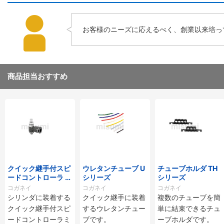
お客様のニーズに応えるべく、創業以来培っ
商品担当おすすめ
クイック継手付スピ
ウレタンチューブ U
チューブホルダ TH
ードコントローラ ス
シリーズ
シリーズ
タンダードタイプ S
コガネイ
コガネイ
コガネイ
C□-M・SS□-Mシ
シリンダに装着する
クイック継手に装着
複数のチューブを簡
リーズ
クイック継手付スピ
するウレタンチュー
単に結束できるチュ
ードコントローラミ
ブです。
ーブホルダです。