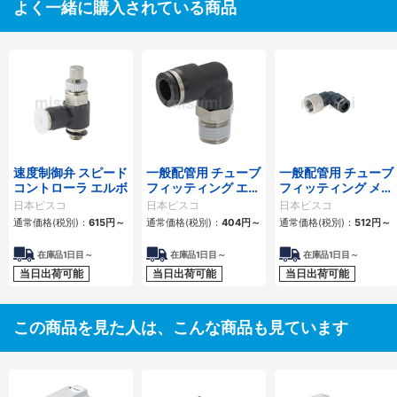
よく一緒に購入されている商品
速度制御弁 スピード
一般配管用 チューブ
一般配管用 チューブ
コントローラ エルボ
フィッティング エル
フィッティング メス
ボ
エルボ
日本ピスコ
日本ピスコ
日本ピスコ
通常価格(税別)：
615
円
～
通常価格(税別)：
404
円
～
通常価格(税別)：
512
円
～
在庫品1日目～
在庫品1日目～
在庫品1日目～
当日出荷可能
当日出荷可能
当日出荷可能
この商品を見た人は、こんな商品も見ています