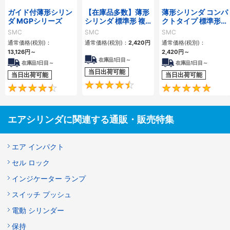
ガイド付薄形シリン
【在庫品多数】薄形
薄形シリンダ コンパ
ダ MGPシリーズ
シリンダ 標準形 複
クトタイプ 標準形
動・片ロッド CQ2
複動 片ロッド CQS
SMC
SMC
SMC
シリーズ
シリーズ
通常価格(税別)：
通常価格(税別)：
2,420
円
通常価格(税別)：
13,126
円
～
2,420
円
～
在庫品1日目～
在庫品1日目～
在庫品1日目～
当日出荷可能
当日出荷可能
当日出荷可能
4.5
4.6
エアシリンダに関連する通販・販売特集
エア インパクト
セル ロック
インジケーター ランプ
スイッチ プッシュ
電動 シリンダー
保持