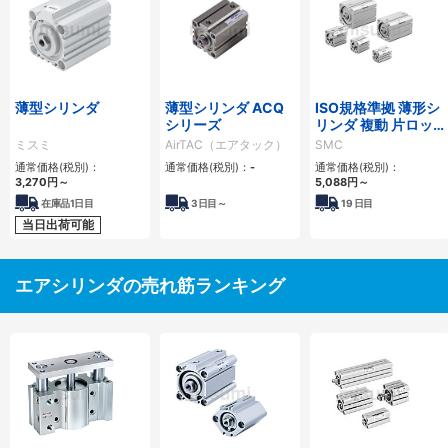
薄型シリンダ
薄型シリンダ ACQ
ISO規格準拠 薄形シ
シリーズ
リンダ 複動 片ロッ
ド C55シリーズ
ミスミ
AirTAC（エアタック）
SMC
通常価格(税別)：
通常価格(税別)：
-
通常価格(税別)：
3,270
円
～
5,088
円
～
在庫品1日目
3
日目～
19
日目
当日出荷可能
エアシリンダの売れ筋ランキング