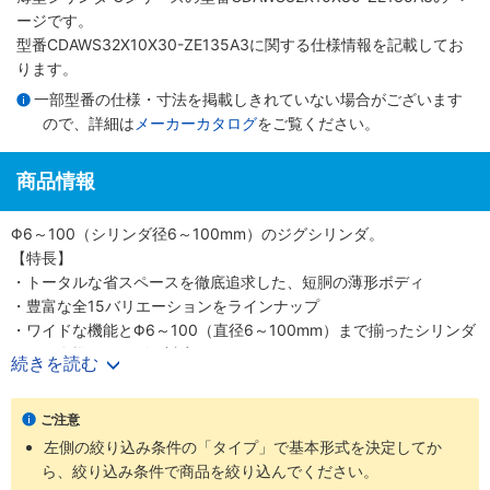
ージです。
型番CDAWS32X10X30-ZE135A3に関する仕様情報を記載してお
ります。
一部型番の仕様・寸法を掲載しきれていない場合がございます
ので、詳細は
メーカーカタログ
をご覧ください。
商品情報
Φ6～100（シリンダ径6～100mm）のジグシリンダ。
【特長】
・トータルな省スペースを徹底追求した、短胴の薄形ボディ
・豊富な全15バリエーションをラインナップ
・ワイドな機能とΦ6～100（直径6～100mm）まで揃ったシリンダ
径で、多様なニーズに対応
続きを読む
・スクエアロッドで回転レス機能がプラス、機械装置の高効率設計
が可能
ご注意
【用途】
左側の絞り込み条件の「タイプ」で基本形式を決定してか
・あらゆる業界の空気圧機器や生産ラインに対応
ら、絞り込み条件で商品を絞り込んでください。