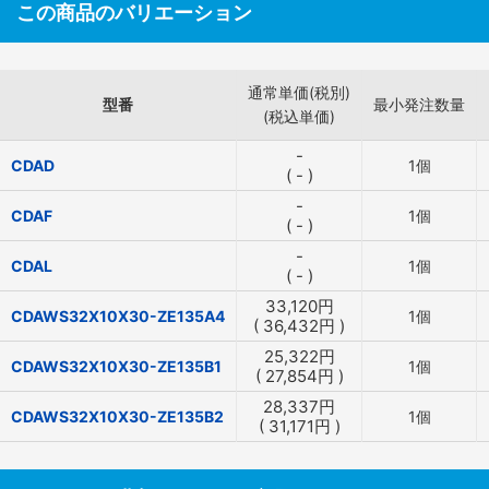
この商品のバリエーション
通常単価(税別)
型番
最小発注数量
(税込単価)
-
CDAD
1個
(
-
)
-
CDAF
1個
(
-
)
-
CDAL
1個
(
-
)
33,120
円
CDAWS32X10X30-ZE135A4
1個
(
36,432
円
)
25,322
円
CDAWS32X10X30-ZE135B1
1個
(
27,854
円
)
28,337
円
CDAWS32X10X30-ZE135B2
1個
(
31,171
円
)