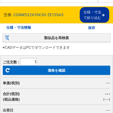
仕様・寸法

型番:
CDAWS32X10X30-ZE135A3
で絞り込む
仕様・寸法情報
保存
類似品を再検索
※CADデータはPCでダウンロードできます
ご注文数：
価格を確認
単価(税別)
---
合計(税別)
---
(税込価格)
(
---
)
出荷日
---