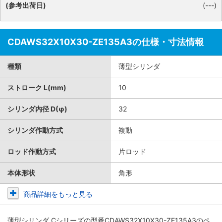
(参考出荷日)
(---)
CDAWS32X10X30-ZE135A3の仕様・寸法情報
種類
薄型シリンダ
ストローク L(mm)
10
シリンダ内径 D(φ)
32
シリンダ作動方式
複動
ロッド作動方式
片ロッド
本体形状
角形
商品詳細をもっと見る
薄型シリンダ Cシリーズ
の型番CDAWS32X10X30-ZE135A3のペ