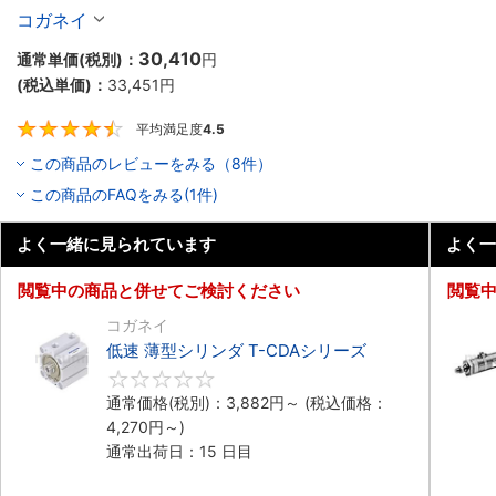
コガネイ
30,410
通常単価(税別)：
円
(税込単価)：
33,451
円
平均満足度
4.5
4.5
この商品のレビューをみる（8件）
この商品のFAQをみる(1件)
よく一緒に見られています
よく一
閲覧中の商品と併せてご検討ください
閲覧
コガネイ
低速 薄型シリンダ T-CDAシリーズ
0
通常価格(税別)：
3,882
円
～
(税込価格：
4,270
円
～)
通常出荷日：15 日目