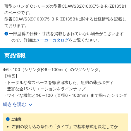
薄型シリンダ Cシリーズ
の型番CDAWS32X100X75-B-R-ZE135B1
のページです。
型番CDAWS32X100X75-B-R-ZE135B1に関する仕様情報を記載し
ております。
一部型番の仕様・寸法を掲載しきれていない場合がございます
ので、詳細は
メーカーカタログ
をご覧ください。
商品情報
Φ6～100（シリンダ径6～100mm）のジグシリンダ。
【特長】
・トータルな省スペースを徹底追求した、短胴の薄形ボディ
・豊富な全15バリエーションをラインナップ
・ワイドな機能とΦ6～100（直径6～100mm）まで揃ったシリンダ
径で、多様なニーズに対応
続きを読む
・スクエアロッドで回転レス機能がプラス、機械装置の高効率設計
が可能
ご注意
【用途】
左側の絞り込み条件の「タイプ」で基本形式を決定してか
・あらゆる業界の空気圧機器や生産ラインに対応