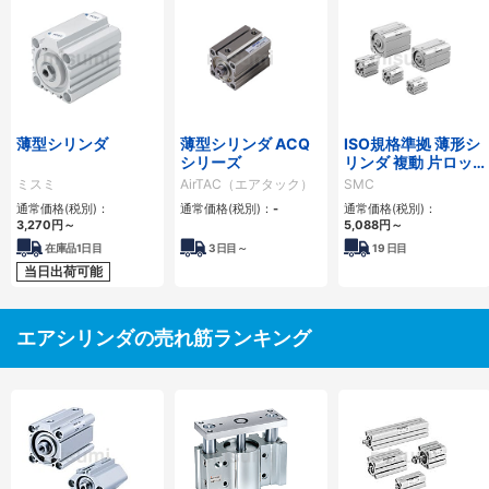
薄型シリンダ
薄型シリンダ ACQ
ISO規格準拠 薄形シ
シリーズ
リンダ 複動 片ロッ
ド C55シリーズ
ミスミ
AirTAC（エアタック）
SMC
通常価格(税別)：
通常価格(税別)：
-
通常価格(税別)：
3,270
円
～
5,088
円
～
在庫品1日目
3
日目～
19
日目
当日出荷可能
エアシリンダの売れ筋ランキング