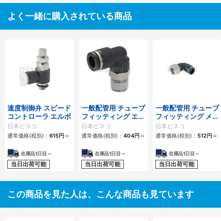
よく一緒に購入されている商品
速度制御弁 スピード
一般配管用 チューブ
一般配管用 チューブ
コントローラ エルボ
フィッティング エル
フィッティング メス
ボ
エルボ
日本ピスコ
日本ピスコ
日本ピスコ
通常価格(税別)：
615
円
～
通常価格(税別)：
404
円
～
通常価格(税別)：
512
円
～
在庫品1日目～
在庫品1日目～
在庫品1日目～
当日出荷可能
当日出荷可能
当日出荷可能
この商品を見た人は、こんな商品も見ています