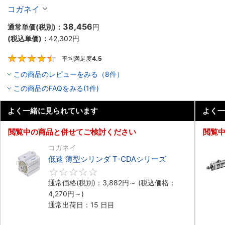
コガネイ
38,456
通常単価(税別)：
円
(税込単価)：
42,302
円
平均満足度
4.5
4.5
この商品のレビューをみる（8件）
この商品のFAQをみる(1件)
よく一緒に見られています
よく一
閲覧中の商品と併せてご検討ください
閲覧
コガネイ
低速 薄型シリンダ T-CDAシリーズ
0
通常価格(税別)：
3,882
円
～
(税込価格：
4,270
円
～)
通常出荷日：15 日目