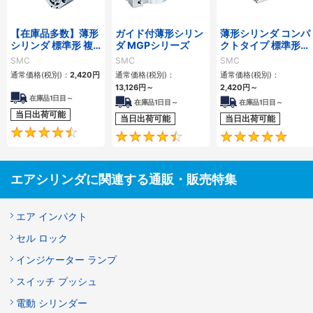
【在庫品多数】薄形
ガイド付薄形シリン
薄形シリンダ コンパ
シリンダ 標準形 複
ダ MGPシリーズ
クトタイプ 標準形
動・片ロッド CQ2
複動 片ロッド CQS
SMC
SMC
SMC
シリーズ
シリーズ
通常価格(税別)：
2,420
円
通常価格(税別)：
通常価格(税別)：
13,126
円
～
2,420
円
～
在庫品1日目～
在庫品1日目～
在庫品1日目～
当日出荷可能
当日出荷可能
当日出荷可能
4.5
4.6
エアシリンダに関連する通販・販売特集
エア インパクト
セル ロック
インジケーター ランプ
スイッチ プッシュ
電動 シリンダー