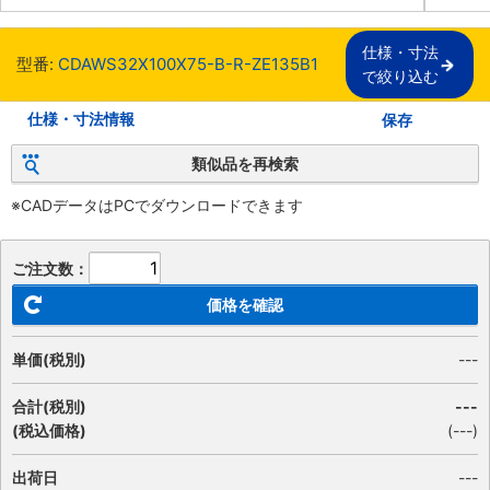
仕様・寸法

型番:
CDAWS32X100X75-B-R-ZE135B1
で絞り込む
仕様・寸法情報
保存
類似品を再検索
※CADデータはPCでダウンロードできます
ご注文数：
価格を確認
単価(税別)
---
合計(税別)
---
(税込価格)
(
---
)
出荷日
---