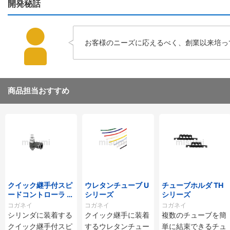
開発秘話
お客様のニーズに応えるべく、創業以来培っ
商品担当おすすめ
クイック継手付スピ
ウレタンチューブ U
チューブホルダ TH
ードコントローラ ス
シリーズ
シリーズ
タンダードタイプ S
コガネイ
コガネイ
コガネイ
C□-M・SS□-Mシ
シリンダに装着する
クイック継手に装着
複数のチューブを簡
リーズ
クイック継手付スピ
するウレタンチュー
単に結束できるチュ