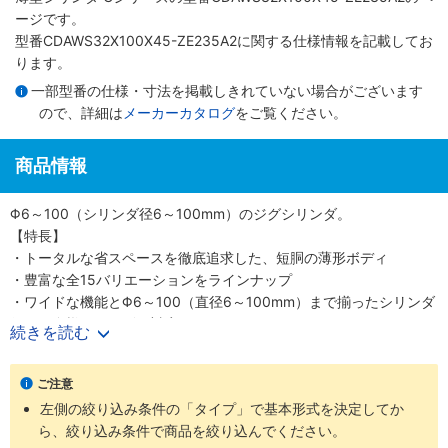
ージです。
型番CDAWS32X100X45-ZE235A2に関する仕様情報を記載してお
ります。
一部型番の仕様・寸法を掲載しきれていない場合がございます
ので、詳細は
メーカーカタログ
をご覧ください。
商品情報
Φ6～100（シリンダ径6～100mm）のジグシリンダ。
【特長】
・トータルな省スペースを徹底追求した、短胴の薄形ボディ
・豊富な全15バリエーションをラインナップ
・ワイドな機能とΦ6～100（直径6～100mm）まで揃ったシリンダ
径で、多様なニーズに対応
続きを読む
・スクエアロッドで回転レス機能がプラス、機械装置の高効率設計
が可能
ご注意
【用途】
左側の絞り込み条件の「タイプ」で基本形式を決定してか
・あらゆる業界の空気圧機器や生産ラインに対応
ら、絞り込み条件で商品を絞り込んでください。