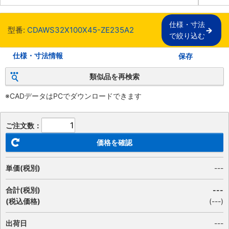
仕様・寸法

型番:
CDAWS32X100X45-ZE235A2
で絞り込む
仕様・寸法情報
保存
類似品を再検索
※CADデータはPCでダウンロードできます
ご注文数：
価格を確認
単価(税別)
---
合計(税別)
---
(税込価格)
(
---
)
出荷日
---