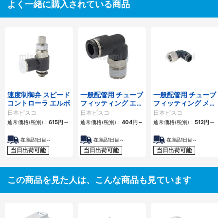
よく一緒に購入されている商品
速度制御弁 スピード
一般配管用 チューブ
一般配管用 チューブ
コントローラ エルボ
フィッティング エル
フィッティング メス
ボ
エルボ
日本ピスコ
日本ピスコ
日本ピスコ
通常価格(税別)：
615
円
～
通常価格(税別)：
404
円
～
通常価格(税別)：
512
円
～
在庫品1日目～
在庫品1日目～
在庫品1日目～
当日出荷可能
当日出荷可能
当日出荷可能
この商品を見た人は、こんな商品も見ています