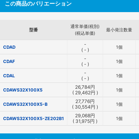
この商品のバリエーション
通常単価(税別)
型番
最小発注数量
(税込単価)
-
CDAD
1個
(
-
)
-
CDAF
1個
(
-
)
-
CDAL
1個
(
-
)
26,784
円
CDAWS32X100X5
1個
(
29,462
円
)
27,776
円
CDAWS32X100X5-B
1個
(
30,554
円
)
29,068
円
CDAWS32X100X5-ZE202B1
1個
(
31,975
円
)