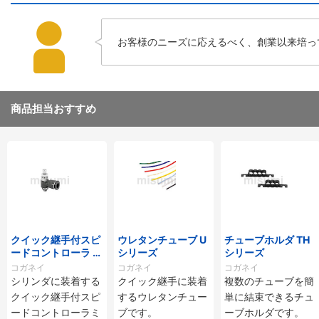
お客様のニーズに応えるべく、創業以来培っ
商品担当おすすめ
クイック継手付スピ
ウレタンチューブ U
チューブホルダ TH
ードコントローラ ス
シリーズ
シリーズ
タンダードタイプ S
コガネイ
コガネイ
コガネイ
C□-M・SS□-Mシ
シリンダに装着する
クイック継手に装着
複数のチューブを簡
リーズ
クイック継手付スピ
するウレタンチュー
単に結束できるチュ
ードコントローラミ
ブです。
ーブホルダです。