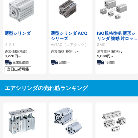
薄型シリンダ
薄型シリンダ ACQ
ISO規格準拠 薄形シ
シリーズ
リンダ 複動 片ロッ
ド C55シリーズ
ミスミ
AirTAC（エアタック）
SMC
通常価格(税別)：
通常価格(税別)：
-
通常価格(税別)：
3,270
円
～
5,088
円
～
在庫品1日目
3
日目～
19
日目
当日出荷可能
エアシリンダの売れ筋ランキング