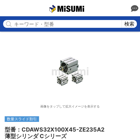
MISUMI
検索
画像をタップして拡大イメージを表示する
数量スライド割引
型番：CDAWS32X100X45-ZE235A2

薄型シリンダ Cシリーズ