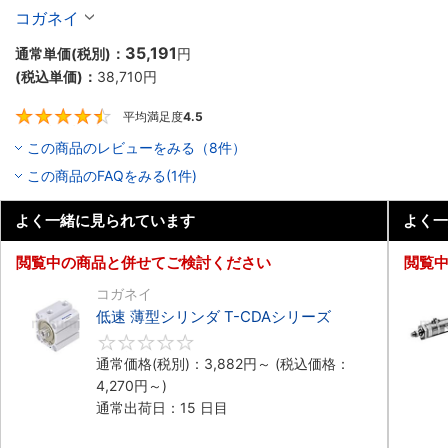
コガネイ
35,191
通常単価(税別)：
円
(税込単価)：
38,710
円
平均満足度
4.5
4.5
この商品のレビューをみる（8件）
この商品のFAQをみる(1件)
よく一緒に見られています
よく一
閲覧中の商品と併せてご検討ください
閲覧
コガネイ
低速 薄型シリンダ T-CDAシリーズ
0
通常価格(税別)：
3,882
円
～
(税込価格：
4,270
円
～)
通常出荷日：15 日目