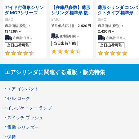
ガイド付薄形シリン
【在庫品多数】薄形
薄形シリンダ コンパ
ダ MGPシリーズ
シリンダ 標準形 複
クトタイプ 標準形
動・片ロッド CQ2
複動 片ロッド CQS
SMC
SMC
SMC
シリーズ
シリーズ
通常価格(税別)：
通常価格(税別)：
2,420
円
通常価格(税別)：
13,126
円
～
2,420
円
～
在庫品1日目～
在庫品1日目～
在庫品1日目～
当日出荷可能
当日出荷可能
当日出荷可能
4.5
4.6
エアシリンダに関連する通販・販売特集
エア インパクト
セル ロック
インジケーター ランプ
スイッチ プッシュ
電動 シリンダー
保持