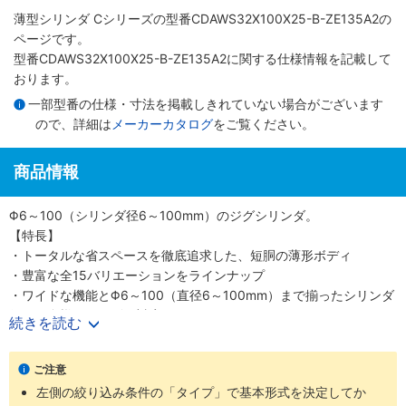
薄型シリンダ Cシリーズ
の型番CDAWS32X100X25-B-ZE135A2の
ページです。
型番CDAWS32X100X25-B-ZE135A2に関する仕様情報を記載して
おります。
一部型番の仕様・寸法を掲載しきれていない場合がございます
ので、詳細は
メーカーカタログ
をご覧ください。
商品情報
Φ6～100（シリンダ径6～100mm）のジグシリンダ。
【特長】
・トータルな省スペースを徹底追求した、短胴の薄形ボディ
・豊富な全15バリエーションをラインナップ
・ワイドな機能とΦ6～100（直径6～100mm）まで揃ったシリンダ
径で、多様なニーズに対応
続きを読む
・スクエアロッドで回転レス機能がプラス、機械装置の高効率設計
が可能
ご注意
【用途】
左側の絞り込み条件の「タイプ」で基本形式を決定してか
・あらゆる業界の空気圧機器や生産ラインに対応