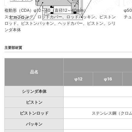
複動形（CDA）φ12～40（直径12～40mm）
φ5
スナップリング、ロッドカバー、ロッドパッキン、ピストン
チュ
ロッド、ピストンパッキン、ヘッドカバー、ピストン、シリ
ンダ本体
主要部材質
品名
φ12
φ16
シリンダ本体
ピストン
ピストンロッド
ステンレス鋼（クロ
パッキン