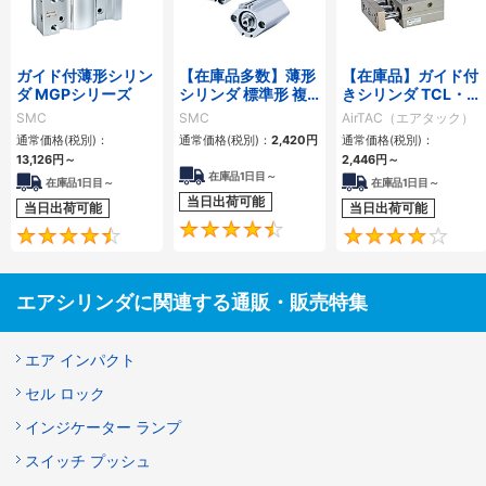
ガイド付薄形シリン
【在庫品多数】薄形
【在庫品】ガイド付
ダ MGPシリーズ
シリンダ 標準形 複
きシリンダ TCL・
動・片ロッド CQ2
TCMシリーズ
SMC
SMC
AirTAC（エアタック）
シリーズ
通常価格(税別)：
通常価格(税別)：
2,420
円
通常価格(税別)：
13,126
円
～
2,446
円
～
在庫品1日目～
在庫品1日目～
在庫品1日目～
当日出荷可能
当日出荷可能
当日出荷可能
4.5
4.6
エアシリンダに関連する通販・販売特集
エア インパクト
セル ロック
インジケーター ランプ
スイッチ プッシュ