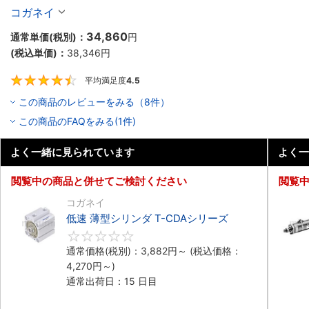
コガネイ
34,860
通常単価(税別)：
円
(税込単価)：
38,346
円
平均満足度
4.5
4.5
この商品のレビューをみる（8件）
この商品のFAQをみる(1件)
よく一緒に見られています
よく一
閲覧中の商品と併せてご検討ください
閲覧
コガネイ
低速 薄型シリンダ T-CDAシリーズ
0
通常価格(税別)：
3,882
円
～
(税込価格：
4,270
円
～)
通常出荷日：15 日目