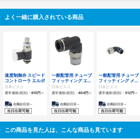
よく一緒に購入されている商品
速度制御弁 スピード
一般配管用 チューブ
一般配管用 チューブ
コントローラ エルボ
フィッティング エル
フィッティング メス
ボ
エルボ
日本ピスコ
日本ピスコ
日本ピスコ
通常価格(税別)：
615
円
～
通常価格(税別)：
404
円
～
通常価格(税別)：
512
円
～
在庫品1日目～
在庫品1日目～
在庫品1日目～
当日出荷可能
当日出荷可能
当日出荷可能
この商品を見た人は、こんな商品も見ています