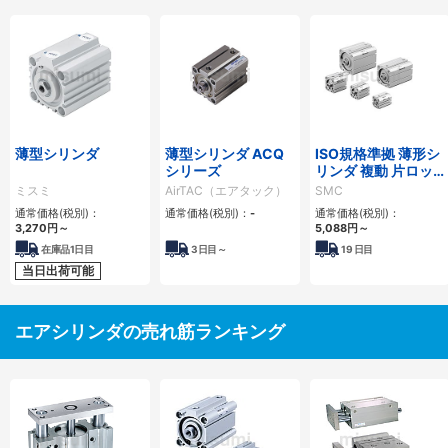
薄型シリンダ
薄型シリンダ ACQ
ISO規格準拠 薄形シ
シリーズ
リンダ 複動 片ロッ
ド C55シリーズ
ミスミ
AirTAC（エアタック）
SMC
通常価格(税別)：
通常価格(税別)：
-
通常価格(税別)：
3,270
円
～
5,088
円
～
在庫品1日目
3
日目～
19
日目
当日出荷可能
エアシリンダの売れ筋ランキング