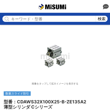
MISUMI
検索
画像をタップして拡大イメージを表示する
数量スライド割引
型番：CDAWS32X100X25-B-ZE135A2

薄型シリンダ Cシリーズ