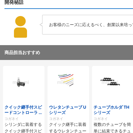
開発秘話
お客様のニーズに応えるべく、創業以来培っ
商品担当おすすめ
クイック継手付スピ
ウレタンチューブ U
チューブホルダ TH
ードコントローラ ス
シリーズ
シリーズ
タンダードタイプ S
コガネイ
コガネイ
コガネイ
C□-M・SS□-Mシ
シリンダに装着する
クイック継手に装着
複数のチューブを簡
リーズ
クイック継手付スピ
するウレタンチュー
単に結束できるチュ