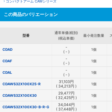
コンパクトアーム CAWシリーズ
この商品のバリエーション
通常単価(税別)
型番
最小発注数量
(税込単価)
-
CDAD
1個
(
-
)
-
CDAF
1個
(
-
)
-
CDAL
1個
(
-
)
31,103
円
CDAWS32X100X25-R
1個
(
34,213
円
)
29,477
円
CDAWS32X100X30
1個
(
32,425
円
)
34,044
円
CDAWS32X100X30-B-R-G
1個
(
37,448
円
)