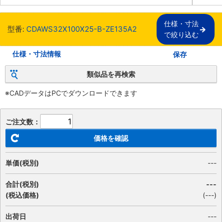
仕様・寸法

型番:
CDAWS32X100X25-B-ZE135A2
で絞り込む
仕様・寸法情報
保存
類似品を再検索
※CADデータはPCでダウンロードできます
ご注文数：
価格を確認
単価(税別)
---
合計(税別)
---
(税込価格)
(
---
)
出荷日
---