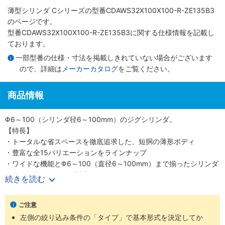
薄型シリンダ Cシリーズ
の型番CDAWS32X100X100-R-ZE135B3
のページです。
型番CDAWS32X100X100-R-ZE135B3に関する仕様情報を記載し
ております。
一部型番の仕様・寸法を掲載しきれていない場合がございます
ので、詳細は
メーカーカタログ
をご覧ください。
商品情報
Φ6～100（シリンダ径6～100mm）のジグシリンダ。
【特長】
・トータルな省スペースを徹底追求した、短胴の薄形ボディ
・豊富な全15バリエーションをラインナップ
・ワイドな機能とΦ6～100（直径6～100mm）まで揃ったシリンダ
径で、多様なニーズに対応
続きを読む
・スクエアロッドで回転レス機能がプラス、機械装置の高効率設計
が可能
ご注意
【用途】
左側の絞り込み条件の「タイプ」で基本形式を決定してか
・あらゆる業界の空気圧機器や生産ラインに対応