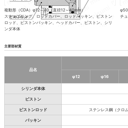
複動形（CDA）φ12～40（直径12～40mm）
φ5
スナップリング、ロッドカバー、ロッドパッキン、ピストン
チュ
ロッド、ピストンパッキン、ヘッドカバー、ピストン、シリ
ンダ本体
主要部材質
品名
φ12
φ16
シリンダ本体
ピストン
ピストンロッド
ステンレス鋼（クロ
パッキン