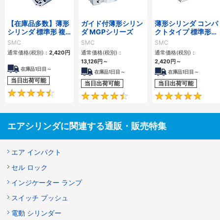
【在庫品多数】薄形
ガイド付薄形シリン
薄形シリンダ コンパ
シリンダ 標準形 複
ダ MGPシリーズ
クトタイプ 標準形
動・片ロッド CQ2
複動 片ロッド CQS
SMC
SMC
SMC
シリーズ
シリーズ
通常価格(税別)：
2,420
円
通常価格(税別)：
通常価格(税別)：
13,126
円
～
2,420
円
～
在庫品1日目～
在庫品1日目～
在庫品1日目～
当日出荷可能
当日出荷可能
当日出荷可能
4.5
4.6
エアシリンダに関連する通販・販売特集
エア インパクト
セル ロック
インジケーター ランプ
スイッチ プッシュ
電動 シリンダー