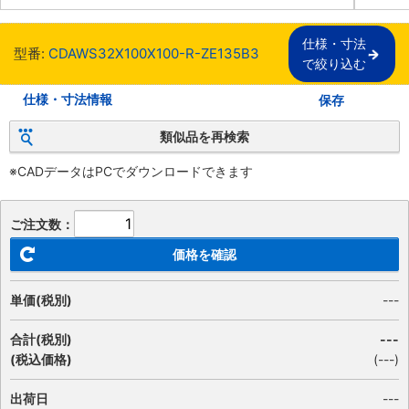
仕様・寸法

型番:
CDAWS32X100X100-R-ZE135B3
で絞り込む
仕様・寸法情報
保存
類似品を再検索
※CADデータはPCでダウンロードできます
ご注文数：
価格を確認
単価(税別)
---
合計(税別)
---
(税込価格)
(
---
)
出荷日
---