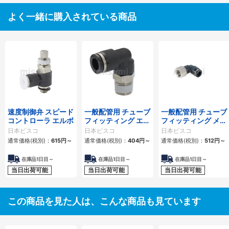
よく一緒に購入されている商品
速度制御弁 スピード
一般配管用 チューブ
一般配管用 チューブ
コントローラ エルボ
フィッティング エル
フィッティング メス
ボ
エルボ
日本ピスコ
日本ピスコ
日本ピスコ
通常価格(税別)：
615
円
～
通常価格(税別)：
404
円
～
通常価格(税別)：
512
円
～
在庫品1日目～
在庫品1日目～
在庫品1日目～
当日出荷可能
当日出荷可能
当日出荷可能
この商品を見た人は、こんな商品も見ています