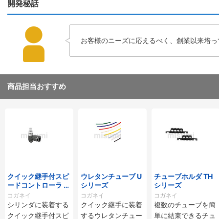
開発秘話
お客様のニーズに応えるべく、創業以来培っ
商品担当おすすめ
クイック継手付スピ
ウレタンチューブ U
チューブホルダ TH
ードコントローラ ス
シリーズ
シリーズ
タンダードタイプ S
コガネイ
コガネイ
コガネイ
C□-M・SS□-Mシ
シリンダに装着する
クイック継手に装着
複数のチューブを簡
リーズ
クイック継手付スピ
するウレタンチュー
単に結束できるチュ