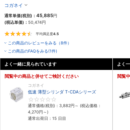
コガネイ
45,885
通常単価(税別)：
円
(税込単価)：
50,474
円
平均満足度
4.5
4.5
この商品のレビューをみる（8件）
この商品のFAQをみる(1件)
よく一緒に見られています
よく一
閲覧中の商品と併せてご検討ください
閲覧
コガネイ
低速 薄型シリンダ T-CDAシリーズ
0
通常価格(税別)：
3,882
円
～
(税込価格：
4,270
円
～)
通常出荷日：15 日目