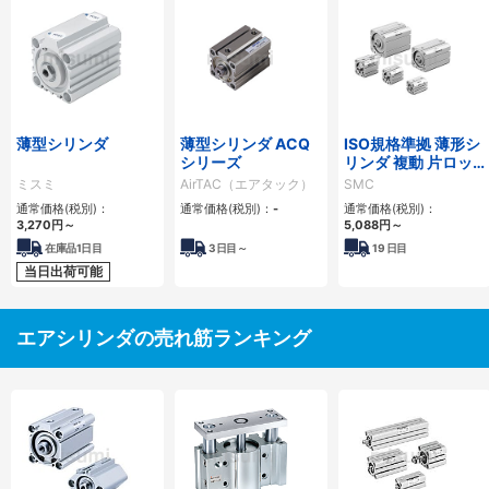
薄型シリンダ
薄型シリンダ ACQ
ISO規格準拠 薄形シ
シリーズ
リンダ 複動 片ロッ
ド C55シリーズ
ミスミ
AirTAC（エアタック）
SMC
通常価格(税別)：
通常価格(税別)：
-
通常価格(税別)：
3,270
円
～
5,088
円
～
在庫品1日目
3
日目～
19
日目
当日出荷可能
エアシリンダの売れ筋ランキング