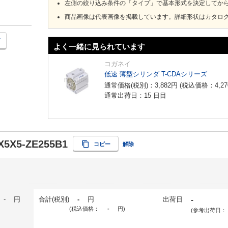
左側の絞り込み条件の「タイプ」で基本形式を決定してか
商品画像は代表画像を掲載しています。詳細形状はカタロ
よく一緒に見られています
コガネイ
低速 薄型シリンダ T-CDAシリーズ
通常価格(税別)：
3,882
円
(税込価格：
4,27
通常出荷日：15 日目
5X5-ZE255B1
コピー
解除
-
円
合計(税別)
-
円
出荷日
-
(税込価格：
-
円
)
(参考出荷日：