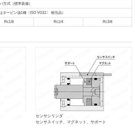
パ方式（標準装備）
ービン油1種〔ISO VG32〕 相当品）
Rc1/8
Rc1/4
Rc3/8
センサシリンダ
センサスイッチ、マグネット、サポート