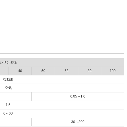
シリンダ径
40
50
63
80
100
複動形
空気
0.05～1.0
1.5
0～60
30～300