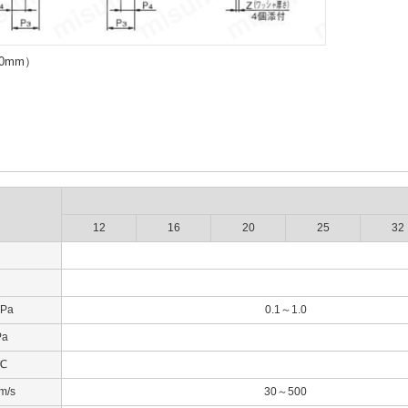
00mm）
12
16
20
25
32
Pa
0.1～1.0
a
℃
/s
30～500