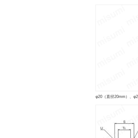
解除
バンパ
なし（標準）
解除
インロー
なし（標準）
解除
最高使用圧力(MPa)
φ20（直径20mm）、φ
1.0
解除
ストローク L2(mm)
5