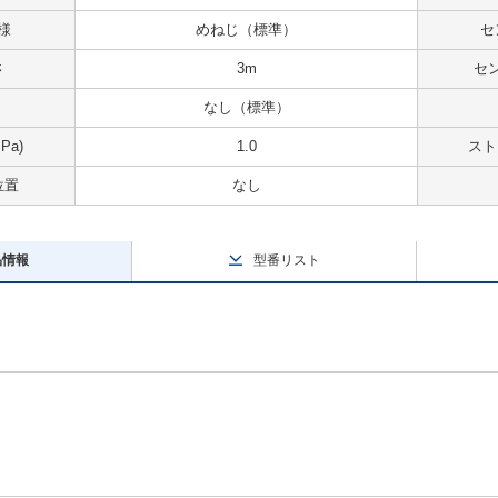
様
めねじ（標準）
セ
さ
3m
セ
なし（標準）
Pa)
1.0
スト
位置
なし
品情報
型番リスト