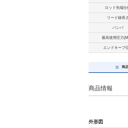
解除
ロッド先端仕
ロッド先端仕様
リード線長
めねじ（標準）
バンパ
解除
最高使用圧力(M
エンドキープ
センサスイッチ
ZE255
商
解除
リード線長さ
商品情報
3m
解除
センサスイッチ数
外形図
1