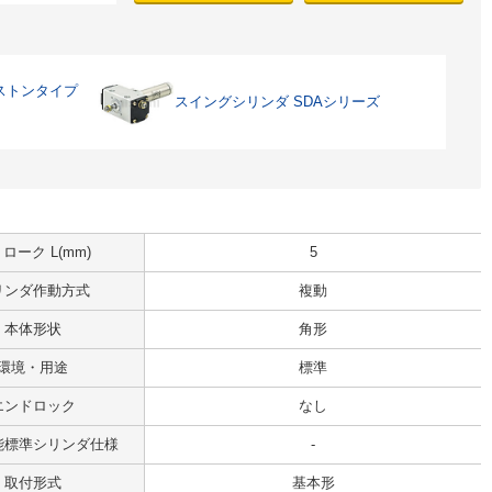
ストンタイプ
スイングシリンダ SDAシリーズ
ローク L(mm)
5
リンダ作動方式
複動
本体形状
角形
環境・用途
標準
エンドロック
なし
能標準シリンダ仕様
-
取付形式
基本形