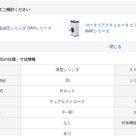
てご検討ください
ロータリアクチュエータ ピ
低油圧シリンダ DAHシリーズ
RAPシリーズ
－閉じる
255B1の仕様・寸法情報
薄型シリンダ
スト
φ)
25
シ
式
片ロッド
デュアルストローク
)
0～60
なし
付加機
あり