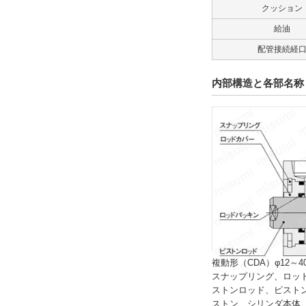
クッション
給油
配管接続経
内部構造と各部名称
複動形（CDA）φ12～4
スナップリング、ロッ
ストンロッド、ピスト
ストン、シリンダ本体