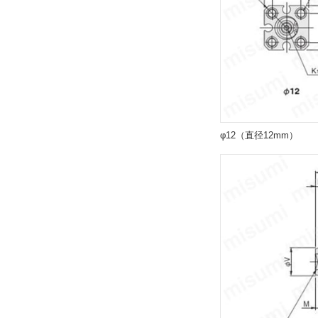
解除
エンドキープ位置
なし
解除
φ12（直径12mm）
タイプ
CDAWS
CAD
2D
3D
出荷日
すべて