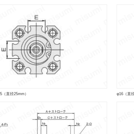
25（直径25mm）
φ16（直