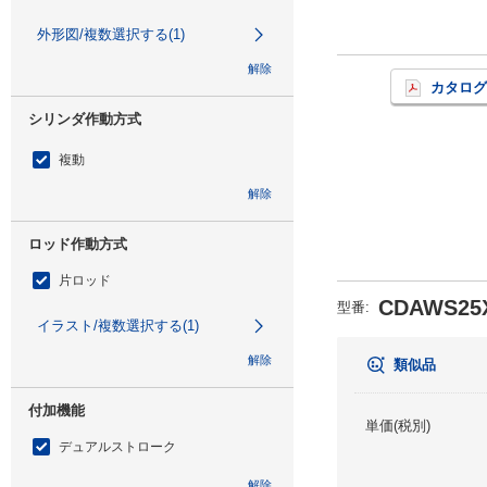
外形図/複数選択する(1)
解除
カタログ
シリンダ作動方式
複動
解除
ロッド作動方式
片ロッド
CDAWS25X
型番
:
イラスト/複数選択する(1)
解除
類似品
付加機能
単価(税別)
デュアルストローク
解除