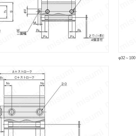
φ32～10