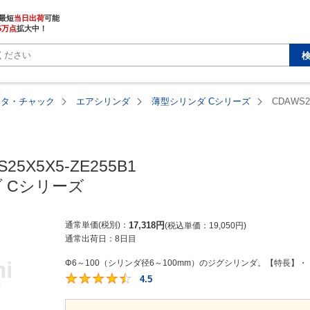
最短
当日出荷
5万点
拡大中！
ータ・チャック
エアシリンダ
薄型シリンダ Cシリーズ
CDAWS2
25X5X5-ZE255B1

 Cシリーズ
通常単価(税別)
17,318
円
税込単価
19,050
円
通常出荷日：
8日目
Φ6～100（シリンダ径6～100mm）のジグシリンダ。【特長】・
4.5
4.5