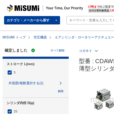
MISUMI | Your Time, Our Priority
17時まで
のご注文で
13
当日出荷対象商品
カテゴリ・メーカーから探す
MISUMI トップ
空圧機器
エアシリンダ・ロータリーアクチュエ
確定しました
すべて解除
コガネイ
型番 : CDAWS
ストローク L(mm)
薄型シリンダ
5
外形図/複数選択する(1)
解除
シリンダ内径 D(φ)
25