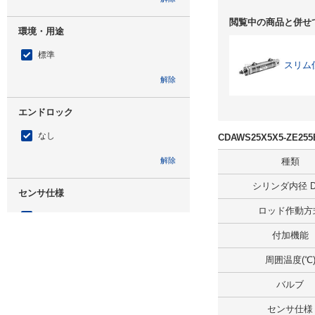
閲覧中の商品と併せ
環境・用途
標準
スリム
解除
エンドロック
なし
CDAWS25X5X5-ZE
解除
種類
シリンダ内径 D(
センサ仕様
ロッド作動方
あり
付加機能
解除
周囲温度(℃
取付形式
バルブ
基本形
センサ仕様