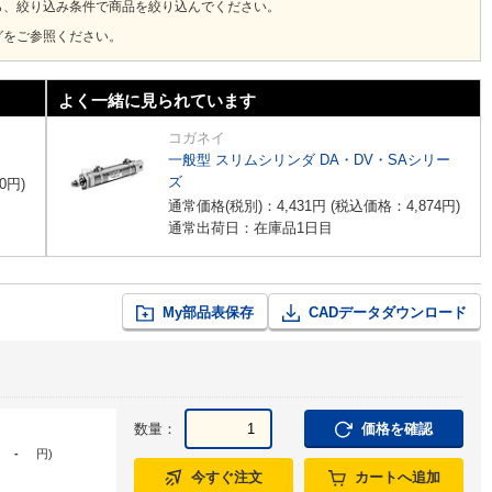
ら、絞り込み条件で商品を絞り込んでください。
グをご参照ください。
よく一緒に見られています
コガネイ
一般型 スリムシリンダ DA・DV・SAシリー
ズ
0
円
)
通常価格(税別)：
4,431
円
(税込価格：
4,874
円
)
通常出荷日：在庫品1日目
My部品表保存
CADデータダウンロード
数量：
価格を確認
-
円
)
今すぐ注文
カートへ追加