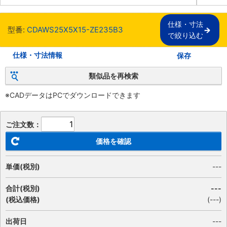
仕様・寸法

型番:
CDAWS25X5X15-ZE235B3
で絞り込む
仕様・寸法情報
保存
類似品を再検索
※CADデータはPCでダウンロードできます
ご注文数：
価格を確認
単価(税別)
---
合計(税別)
---
(税込価格)
(
---
)
出荷日
---