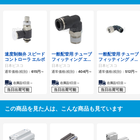
速度制御弁 スピード
一般配管用 チューブ
一般配管用 チューブ
コントローラ エルボ
フィッティング エル
フィッティング メス
ボ
エルボ
日本ピスコ
日本ピスコ
日本ピスコ
通常価格(税別)：
615
円
～
通常価格(税別)：
404
円
～
通常価格(税別)：
512
円
～
在庫品1日目～
在庫品1日目～
在庫品1日目～
当日出荷可能
当日出荷可能
当日出荷可能
この商品を見た人は、こんな商品も見ています