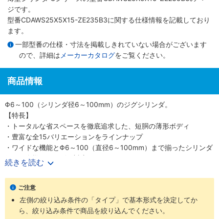
ジです。
型番CDAWS25X5X15-ZE235B3に関する仕様情報を記載しており
ます。
一部型番の仕様・寸法を掲載しきれていない場合がございます
ので、詳細は
メーカーカタログ
をご覧ください。
商品情報
Φ6～100（シリンダ径6～100mm）のジグシリンダ。
【特長】
・トータルな省スペースを徹底追求した、短胴の薄形ボディ
・豊富な全15バリエーションをラインナップ
・ワイドな機能とΦ6～100（直径6～100mm）まで揃ったシリンダ
径で、多様なニーズに対応
続きを読む
・スクエアロッドで回転レス機能がプラス、機械装置の高効率設計
が可能
ご注意
【用途】
左側の絞り込み条件の「タイプ」で基本形式を決定してか
・あらゆる業界の空気圧機器や生産ラインに対応
ら、絞り込み条件で商品を絞り込んでください。