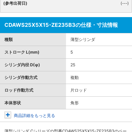
(参考出荷日)
(---)
CDAWS25X5X15-ZE235B3の仕様・寸法情報
種類
薄型シリンダ
ストローク L(mm)
5
シリンダ内径 D(φ)
25
シリンダ作動方式
複動
ロッド作動方式
片ロッド
本体形状
角形
商品詳細をもっと見る
薄型シリンダ Cシリーズ
の型番CDAWS25X5X15-ZE235B3のペー