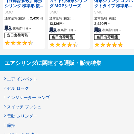
【在庫品多数】薄形
ガイド付薄形シリン
薄形シリンダ コンパ
シリンダ 標準形 複
ダ MGPシリーズ
クトタイプ 標準形
動・片ロッド CQ2
複動 片ロッド CQS
SMC
SMC
SMC
シリーズ
シリーズ
通常価格(税別)：
2,420
円
通常価格(税別)：
通常価格(税別)：
13,126
円
～
2,420
円
～
在庫品1日目～
在庫品1日目～
在庫品1日目～
当日出荷可能
当日出荷可能
当日出荷可能
4.5
4.6
エアシリンダに関連する通販・販売特集
エア インパクト
セル ロック
インジケーター ランプ
スイッチ プッシュ
電動 シリンダー
保持