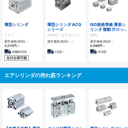
薄型シリンダ
薄型シリンダ ACQ
ISO規格準拠 薄形シ
シリーズ
リンダ 複動 片ロッ
ド C55シリーズ
ミスミ
AirTAC（エアタック）
SMC
通常価格(税別)：
通常価格(税別)：
-
通常価格(税別)：
3,270
円
～
5,088
円
～
在庫品1日目
3
日目～
19
日目
当日出荷可能
エアシリンダの売れ筋ランキング