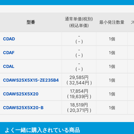
通常単価(税別)
型番
最小発注数量
(税込単価)
-
CDAD
1個
(
-
)
-
CDAF
1個
(
-
)
-
CDAL
1個
(
-
)
29,585
円
CDAWS25X5X15-ZE235B4
1個
(
32,544
円
)
17,854
円
CDAWS25X5X20
1個
(
19,639
円
)
18,519
円
CDAWS25X5X20-B
1個
(
20,371
円
)
よく一緒に購入されている商品