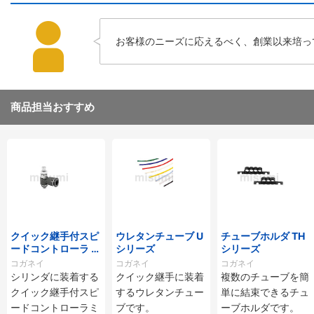
お客様のニーズに応えるべく、創業以来培っ
商品担当おすすめ
クイック継手付スピ
ウレタンチューブ U
チューブホルダ TH
ードコントローラ ス
シリーズ
シリーズ
タンダードタイプ S
コガネイ
コガネイ
コガネイ
C□-M・SS□-Mシ
シリンダに装着する
クイック継手に装着
複数のチューブを簡
リーズ
クイック継手付スピ
するウレタンチュー
単に結束できるチュ
ードコントローラミ
ブです。
ーブホルダです。