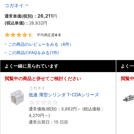
コガネイ
26,211
通常単価(税別)：
円
(税込単価)：
28,832
円
平均満足度
4.5
4.5
この商品のレビューをみる（8件）
この商品のFAQをみる(1件)
よく一緒に見られています
よく一
閲覧中の商品と併せてご検討ください
閲覧
コガネイ
低速 薄型シリンダ T-CDAシリーズ
0
通常価格(税別)：
3,882
円
～
(税込価格：
4,270
円
～)
通常出荷日：15 日目