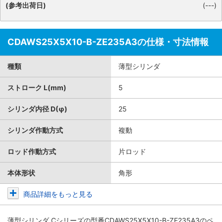
(参考出荷日)
(---)
CDAWS25X5X10-B-ZE235A3の仕様・寸法情報
種類
薄型シリンダ
ストローク L(mm)
5
シリンダ内径 D(φ)
25
シリンダ作動方式
複動
ロッド作動方式
片ロッド
本体形状
角形
商品詳細をもっと見る
薄型シリンダ Cシリーズ
の型番CDAWS25X5X10-B-ZE235A3のペ