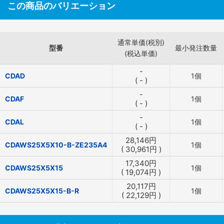
この商品のバリエーション
通常単価(税別)
型番
最小発注数量
(税込単価)
-
CDAD
1個
(
-
)
-
CDAF
1個
(
-
)
-
CDAL
1個
(
-
)
28,146
円
CDAWS25X5X10-B-ZE235A4
1個
(
30,961
円
)
17,340
円
CDAWS25X5X15
1個
(
19,074
円
)
20,117
円
CDAWS25X5X15-B-R
1個
(
22,129
円
)