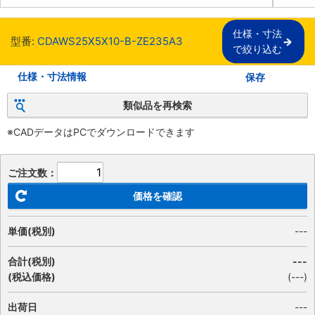
仕様・寸法

型番:
CDAWS25X5X10-B-ZE235A3
で絞り込む
仕様・寸法情報
保存
類似品を再検索
※CADデータはPCでダウンロードできます
ご注文数：
価格を確認
単価(税別)
---
合計(税別)
---
(税込価格)
(
---
)
出荷日
---