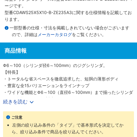
ージです。
型番CDAWS25X5X10-B-ZE235A3に関する仕様情報を記載してお
ります。
一部型番の仕様・寸法を掲載しきれていない場合がございます
ので、詳細は
メーカーカタログ
をご覧ください。
商品情報
Φ6～100（シリンダ径6～100mm）のジグシリンダ。
【特長】
・トータルな省スペースを徹底追求した、短胴の薄形ボディ
・豊富な全15バリエーションをラインナップ
・ワイドな機能とΦ6～100（直径6～100mm）まで揃ったシリンダ
径で、多様なニーズに対応
続きを読む
・スクエアロッドで回転レス機能がプラス、機械装置の高効率設計
が可能
ご注意
【用途】
左側の絞り込み条件の「タイプ」で基本形式を決定してか
・あらゆる業界の空気圧機器や生産ラインに対応
ら、絞り込み条件で商品を絞り込んでください。