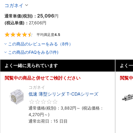
コガネイ
25,096
通常単価(税別)：
円
(税込単価)：
27,606
円
平均満足度
4.5
4.5
この商品のレビューをみる（8件）
この商品のFAQをみる(1件)
よく一緒に見られています
よく一
閲覧中の商品と併せてご検討ください
閲覧
コガネイ
低速 薄型シリンダ T-CDAシリーズ
0
通常価格(税別)：
3,882
円
～
(税込価格：
4,270
円
～)
通常出荷日：15 日目