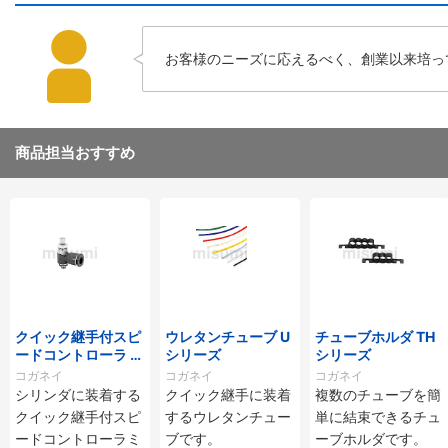
お客様のニーズに応えるべく、創業以来培っ
商品担当おすすめ
クイック継手付スピ
ウレタンチューブ U
チューブホルダ TH
ードコントローラ ス
シリーズ
シリーズ
タンダードタイプ S
コガネイ
コガネイ
コガネイ
C□-M・SS□-Mシ
シリンダに装着する
クイック継手に装着
複数のチューブを簡
リーズ
クイック継手付スピ
するウレタンチュー
単に結束できるチュ
ードコントローラミ
ブです。
ーブホルダです。