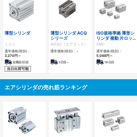
薄型シリンダ
薄型シリンダ ACQ
ISO規格準拠 薄形シ
シリーズ
リンダ 複動 片ロッ
ド C55シリーズ
ミスミ
AirTAC（エアタック）
SMC
通常価格(税別)：
通常価格(税別)：
-
通常価格(税別)：
3,270
円
～
5,088
円
～
在庫品1日目
3
日目～
19
日目
当日出荷可能
エアシリンダの売れ筋ランキング