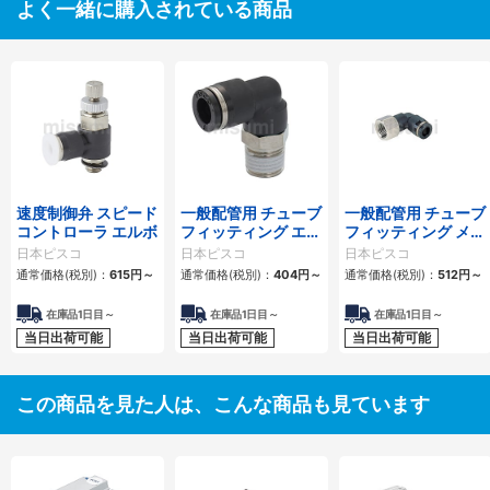
よく一緒に購入されている商品
速度制御弁 スピード
一般配管用 チューブ
一般配管用 チューブ
コントローラ エルボ
フィッティング エル
フィッティング メス
ボ
エルボ
日本ピスコ
日本ピスコ
日本ピスコ
通常価格(税別)：
615
円
～
通常価格(税別)：
404
円
～
通常価格(税別)：
512
円
～
在庫品1日目～
在庫品1日目～
在庫品1日目～
当日出荷可能
当日出荷可能
当日出荷可能
この商品を見た人は、こんな商品も見ています