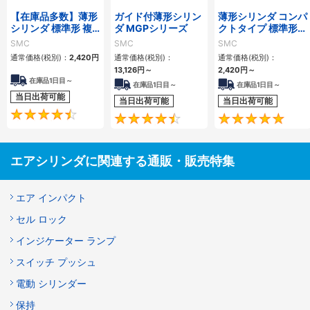
【在庫品多数】薄形
ガイド付薄形シリン
薄形シリンダ コンパ
シリンダ 標準形 複
ダ MGPシリーズ
クトタイプ 標準形
動・片ロッド CQ2
複動 片ロッド CQS
SMC
SMC
SMC
シリーズ
シリーズ
通常価格(税別)：
2,420
円
通常価格(税別)：
通常価格(税別)：
13,126
円
～
2,420
円
～
在庫品1日目～
在庫品1日目～
在庫品1日目～
当日出荷可能
当日出荷可能
当日出荷可能
4.5
4.6
エアシリンダに関連する通販・販売特集
エア インパクト
セル ロック
インジケーター ランプ
スイッチ プッシュ
電動 シリンダー
保持