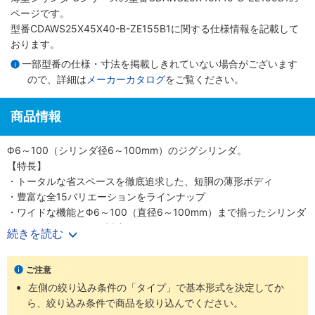
ページです。
型番CDAWS25X45X40-B-ZE155B1に関する仕様情報を記載して
おります。
一部型番の仕様・寸法を掲載しきれていない場合がございます
ので、詳細は
メーカーカタログ
をご覧ください。
商品情報
Φ6～100（シリンダ径6～100mm）のジグシリンダ。
【特長】
・トータルな省スペースを徹底追求した、短胴の薄形ボディ
・豊富な全15バリエーションをラインナップ
・ワイドな機能とΦ6～100（直径6～100mm）まで揃ったシリンダ
径で、多様なニーズに対応
続きを読む
・スクエアロッドで回転レス機能がプラス、機械装置の高効率設計
が可能
ご注意
【用途】
左側の絞り込み条件の「タイプ」で基本形式を決定してか
・あらゆる業界の空気圧機器や生産ラインに対応
ら、絞り込み条件で商品を絞り込んでください。