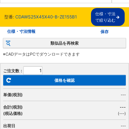
仕様・寸法

型番:
CDAWS25X45X40-B-ZE155B1
で絞り込む
仕様・寸法情報
保存
類似品を再検索
※CADデータはPCでダウンロードできます
ご注文数：
価格を確認
単価(税別)
---
合計(税別)
---
(税込価格)
(
---
)
出荷日
---