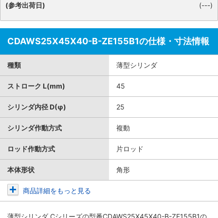
(参考出荷日)
(---)
CDAWS25X45X40-B-ZE155B1の仕様・寸法情報
種類
薄型シリンダ
ストローク L(mm)
45
シリンダ内径 D(φ)
25
シリンダ作動方式
複動
ロッド作動方式
片ロッド
本体形状
角形
商品詳細をもっと見る
薄型シリンダ Cシリーズ
の型番CDAWS25X45X40-B-ZE155B1の