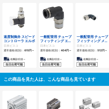
速度制御弁 スピード
一般配管用 チューブ
一般配管用 チューブ
コントローラ エルボ
フィッティング エル
フィッティング メス
ボ
エルボ
日本ピスコ
日本ピスコ
日本ピスコ
通常価格(税別)：
615
円
～
通常価格(税別)：
404
円
～
通常価格(税別)：
512
円
～
在庫品1日目～
在庫品1日目～
在庫品1日目～
当日出荷可能
当日出荷可能
当日出荷可能
この商品を見た人は、こんな商品も見ています