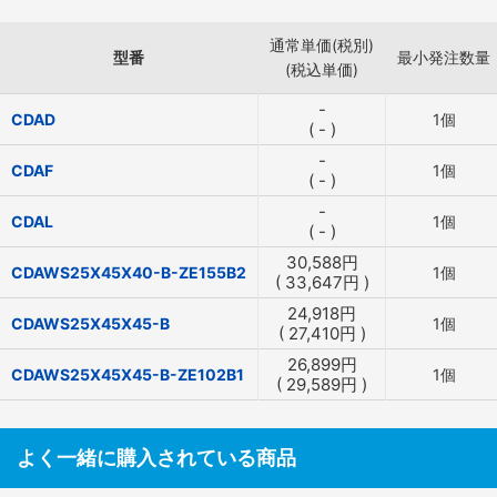
通常単価(税別)
型番
最小発注数量
(税込単価)
-
CDAD
1個
(
-
)
-
CDAF
1個
(
-
)
-
CDAL
1個
(
-
)
30,588
円
CDAWS25X45X40-B-ZE155B2
1個
(
33,647
円
)
24,918
円
CDAWS25X45X45-B
1個
(
27,410
円
)
26,899
円
CDAWS25X45X45-B-ZE102B1
1個
(
29,589
円
)
よく一緒に購入されている商品