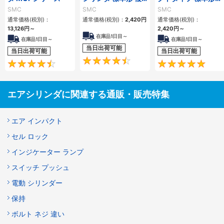
動・片ロッド CQ2
複動 片ロッド CQS
SMC
SMC
SMC
シリーズ
シリーズ
通常価格(税別)：
通常価格(税別)：
2,420
円
通常価格(税別)：
13,126
円
～
2,420
円
～
在庫品1日目～
在庫品1日目～
在庫品1日目～
当日出荷可能
当日出荷可能
当日出荷可能
4.5
4.6
エアシリンダに関連する通販・販売特集
エア インパクト
セル ロック
インジケーター ランプ
スイッチ プッシュ
電動 シリンダー
保持
ボルト ネジ 違い