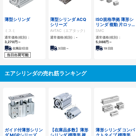
薄型シリンダ
薄型シリンダ ACQ
ISO規格準拠 薄形シ
シリーズ
リンダ 複動 片ロッ
ド C55シリーズ
ミスミ
AirTAC（エアタック）
SMC
通常価格(税別)：
通常価格(税別)：
-
通常価格(税別)：
3,270
円
～
5,088
円
～
在庫品1日目
3
日目～
19
日目
当日出荷可能
エアシリンダの売れ筋ランキング
ガイド付薄形シリン
【在庫品多数】薄形
薄形シリンダ コンパ
ダ MGPシリーズ
シリンダ 標準形 複
クトタイプ 標準形