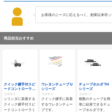
お客様のニーズに応えるべく、創業以来培っ
商品担当おすすめ
クイック継手付スピ
ウレタンチューブ U
チューブホルダ TH
ードコントローラ ス
シリーズ
シリーズ
タンダードタイプ S
コガネイ
コガネイ
コガネイ
C□-M・SS□-Mシ
シリンダに装着する
クイック継手に装着
複数のチューブを簡
リーズ
クイック継手付スピ
するウレタンチュー
単に結束できるチュ
ードコントローラミ
ブです。
ーブホルダです。