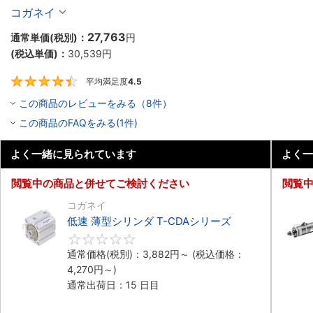
コガネイ
27,763
通常単価(税別)：
円
(税込単価)：
30,539
円
平均満足度
4.5
4.5
この商品のレビューをみる（8件）
この商品のFAQをみる(1件)
よく一緒に見られています
よく一
閲覧中の商品と併せてご検討ください
閲覧
コガネイ
低速 薄型シリンダ T-CDAシリーズ
0
通常価格(税別)：
3,882
円
～
(税込価格：
4,270
円
～)
通常出荷日：15 日目