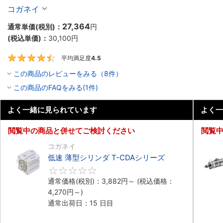
コガネイ
27,364
通常単価(税別)：
円
(税込単価)：
30,100
円
平均満足度
4.5
4.5
この商品のレビューをみる（8件）
この商品のFAQをみる(1件)
よく一緒に見られています
よく一
閲覧中の商品と併せてご検討ください
閲覧
コガネイ
低速 薄型シリンダ T-CDAシリーズ
0
通常価格(税別)：
3,882
円
～
(税込価格：
4,270
円
～)
通常出荷日：15 日目