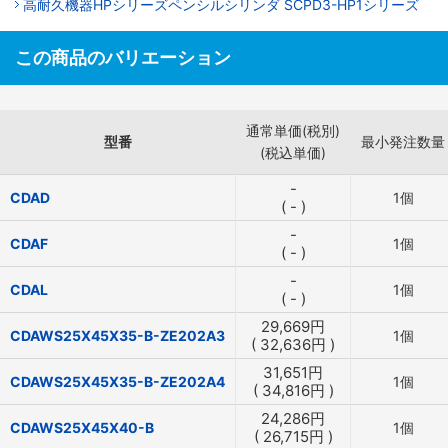
高耐久機器HPシリーズペンシルシリンダ SCPD3-HP1シリーズ
この商品のバリエーション
通常単価(税別)
型番
最小発注数量
(税込単価)
-
CDAD
1個
(
-
)
-
CDAF
1個
(
-
)
-
CDAL
1個
(
-
)
29,669
円
CDAWS25X45X35-B-ZE202A3
1個
(
32,636
円
)
31,651
円
CDAWS25X45X35-B-ZE202A4
1個
(
34,816
円
)
24,286
円
CDAWS25X45X40-B
1個
(
26,715
円
)