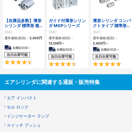
【在庫品多数】薄形
ガイド付薄形シリン
薄形シリンダ コンパ
シリンダ 標準形 複
ダ MGPシリーズ
クトタイプ 標準形
動・片ロッド CQ2
複動 片ロッド CQS
SMC
SMC
SMC
シリーズ
シリーズ
通常価格(税別)：
2,420
円
通常価格(税別)：
通常価格(税別)：
13,126
円
～
2,420
円
～
在庫品1日目～
在庫品1日目～
在庫品1日目～
当日出荷可能
当日出荷可能
当日出荷可能
4.5
4.6
エアシリンダに関連する通販・販売特集
エア インパクト
セル ロック
インジケーター ランプ
スイッチ プッシュ