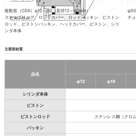
複動形（CDA）φ12～40（直径12～40mm）
φ5
スナップリング、ロッドカバー、ロッドパッキン、ピストン
チュ
ロッド、ピストンパッキン、ヘッドカバー、ピストン、シリ
ンダ本体
主要部材質
品名
φ12
φ16
シリンダ本体
ピストン
ピストンロッド
ステンレス鋼（クロ
パッキン