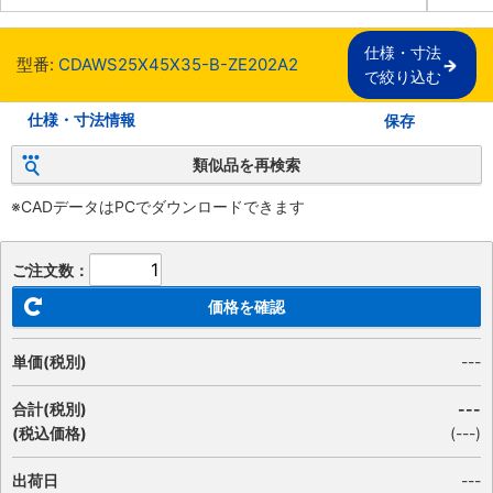
仕様・寸法

型番:
CDAWS25X45X35-B-ZE202A2
で絞り込む
仕様・寸法情報
保存
類似品を再検索
※CADデータはPCでダウンロードできます
ご注文数：
価格を確認
単価(税別)
---
合計(税別)
---
(税込価格)
(
---
)
出荷日
---