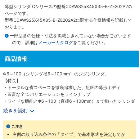
薄型シリンダ Cシリーズ
の型番CDAWS25X45X35-B-ZE202A2の
ページです。
型番CDAWS25X45X35-B-ZE202A2に関する仕様情報を記載して
おります。
一部型番の仕様・寸法を掲載しきれていない場合がございます
ので、詳細は
メーカーカタログ
をご覧ください。
商品情報
Φ6～100（シリンダ径6～100mm）のジグシリンダ。
【特長】
・トータルな省スペースを徹底追求した、短胴の薄形ボディ
・豊富な全15バリエーションをラインナップ
・ワイドな機能とΦ6～100（直径6～100mm）まで揃ったシリンダ
径で、多様なニーズに対応
続きを読む
・スクエアロッドで回転レス機能がプラス、機械装置の高効率設計
が可能
ご注意
【用途】
左側の絞り込み条件の「タイプ」で基本形式を決定してか
・あらゆる業界の空気圧機器や生産ラインに対応