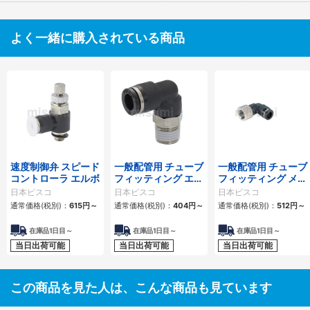
よく一緒に購入されている商品
速度制御弁 スピード
一般配管用 チューブ
一般配管用 チューブ
コントローラ エルボ
フィッティング エル
フィッティング メス
ボ
エルボ
日本ピスコ
日本ピスコ
日本ピスコ
通常価格(税別)：
615
円
～
通常価格(税別)：
404
円
～
通常価格(税別)：
512
円
～
在庫品1日目～
在庫品1日目～
在庫品1日目～
当日出荷可能
当日出荷可能
当日出荷可能
この商品を見た人は、こんな商品も見ています