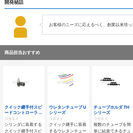
開発秘話
お客様のニーズに応えるべく、創業以来培っ
商品担当おすすめ
クイック継手付スピ
ウレタンチューブ U
チューブホルダ TH
ードコントローラ ス
シリーズ
シリーズ
タンダードタイプ S
コガネイ
コガネイ
コガネイ
C□-M・SS□-Mシ
シリンダに装着する
クイック継手に装着
複数のチューブを簡
リーズ
クイック継手付スピ
するウレタンチュー
単に結束できるチュ