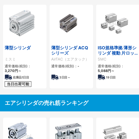
薄型シリンダ
薄型シリンダ ACQ
ISO規格準拠 薄形シ
シリーズ
リンダ 複動 片ロッ
ド C55シリーズ
ミスミ
AirTAC（エアタック）
SMC
通常価格(税別)：
通常価格(税別)：
-
通常価格(税別)：
3,270
円
～
5,088
円
～
在庫品1日目
3
日目～
19
日目
当日出荷可能
エアシリンダの売れ筋ランキング