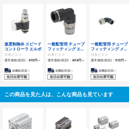
速度制御弁 スピード
一般配管用 チューブ
一般配管用 チューブ
コントローラ エルボ
フィッティング エル
フィッティング メス
ボ
エルボ
日本ピスコ
日本ピスコ
日本ピスコ
通常価格(税別)：
615
円
～
通常価格(税別)：
404
円
～
通常価格(税別)：
512
円
～
在庫品1日目～
在庫品1日目～
在庫品1日目～
当日出荷可能
当日出荷可能
当日出荷可能
この商品を見た人は、こんな商品も見ています