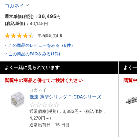
コガネイ
36,495
通常単価(税別)：
円
(税込単価)：
40,145
円
平均満足度
4.5
4.5
この商品のレビューをみる（8件）
この商品のFAQをみる(1件)
よく一緒に見られています
よく一
閲覧中の商品と併せてご検討ください
閲覧
コガネイ
低速 薄型シリンダ T-CDAシリーズ
0
通常価格(税別)：
3,882
円
～
(税込価格：
4,270
円
～)
通常出荷日：15 日目