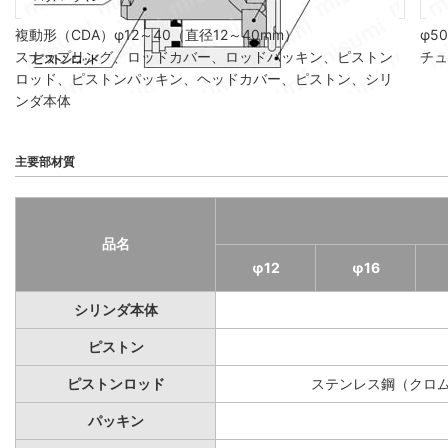
複動形（CDA）φ12～40（直径12～40mm）
φ5
スナップリング、ロッドカバー、ロッドパッキン、ピストン
チュ
ロッド、ピストンパッキン、ヘッドカバー、ピストン、シリ
ンダ本体
主要部材質
品名
φ12
φ16
シリンダ本体
ピストン
ピストンロッド
ステンレス鋼（クロ
パッキン