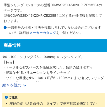
薄型シリンダ Cシリーズ
の型番CDAWS25X45X20-R-ZE235B4の
ページです。
型番CDAWS25X45X20-R-ZE235B4に関する仕様情報を記載して
おります。
一部型番の仕様・寸法を掲載しきれていない場合がございます
ので、詳細は
メーカーカタログ
をご覧ください。
商品情報
Φ6～100（シリンダ径6～100mm）のジグシリンダ。
【特長】
・トータルな省スペースを徹底追求した、短胴の薄形ボディ
・豊富な全15バリエーションをラインナップ
・ワイドな機能とΦ6～100（直径6～100mm）まで揃ったシリンダ
径で、多様なニーズに対応
続きを読む
・スクエアロッドで回転レス機能がプラス、機械装置の高効率設計
が可能
ご注意
【用途】
左側の絞り込み条件の「タイプ」で基本形式を決定してか
・あらゆる業界の空気圧機器や生産ラインに対応