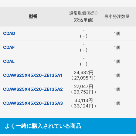
通常単価(税別)
型番
最小発注数量
(税込単価)
-
CDAD
1個
(
-
)
-
CDAF
1個
(
-
)
-
CDAL
1個
(
-
)
24,632
円
CDAWS25X45X20-ZE135A1
1個
(
27,095
円
)
27,047
円
CDAWS25X45X20-ZE135A2
1個
(
29,752
円
)
30,113
円
CDAWS25X45X20-ZE135A3
1個
(
33,124
円
)
よく一緒に購入されている商品