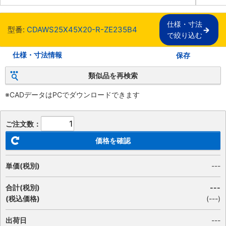
仕様・寸法

型番:
CDAWS25X45X20-R-ZE235B4
で絞り込む
仕様・寸法情報
保存
類似品を再検索
※CADデータはPCでダウンロードできます
ご注文数：
価格を確認
単価(税別)
---
合計(税別)
---
(税込価格)
(
---
)
出荷日
---