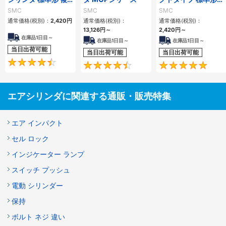
動・片ロッド CQ2
複動 片ロッド CQS
SMC
SMC
SMC
シリーズ
シリーズ
通常価格(税別)：
2,420
円
通常価格(税別)：
通常価格(税別)：
13,126
円
～
2,420
円
～
在庫品1日目～
在庫品1日目～
在庫品1日目～
当日出荷可能
当日出荷可能
当日出荷可能
4.5
4.6
エアシリンダに関連する通販・販売特集
エア インパクト
セル ロック
インジケーター ランプ
スイッチ プッシュ
電動 シリンダー
保持
ボルト ネジ 違い