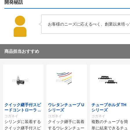
開発秘話
お客様のニーズに応えるべく、創業以来培っ
商品担当おすすめ
クイック継手付スピ
ウレタンチューブ U
チューブホルダ TH
ードコントローラ ス
シリーズ
シリーズ
タンダードタイプ S
コガネイ
コガネイ
コガネイ
C□-M・SS□-Mシ
シリンダに装着する
クイック継手に装着
複数のチューブを簡
リーズ
クイック継手付スピ
するウレタンチュー
単に結束できるチュ