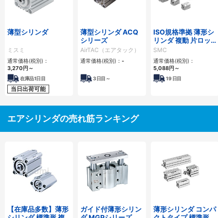
薄型シリンダ
薄型シリンダ ACQ
ISO規格準拠 薄形シ
シリーズ
リンダ 複動 片ロッ
ド C55シリーズ
ミスミ
AirTAC（エアタック）
SMC
通常価格(税別)：
通常価格(税別)：
-
通常価格(税別)：
3,270
円
～
5,088
円
～
在庫品1日目
3
日目～
19
日目
当日出荷可能
エアシリンダの売れ筋ランキング
【在庫品多数】薄形
ガイド付薄形シリン
薄形シリンダ コンパ
シリンダ 標準形 複
ダ MGPシリーズ
クトタイプ 標準形