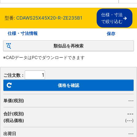
仕様・寸法

型番:
CDAWS25X45X20-R-ZE235B1
で絞り込む
仕様・寸法情報
保存
類似品を再検索
※CADデータはPCでダウンロードできます
ご注文数：
価格を確認
単価(税別)
---
合計(税別)
---
(税込価格)
(
---
)
出荷日
---