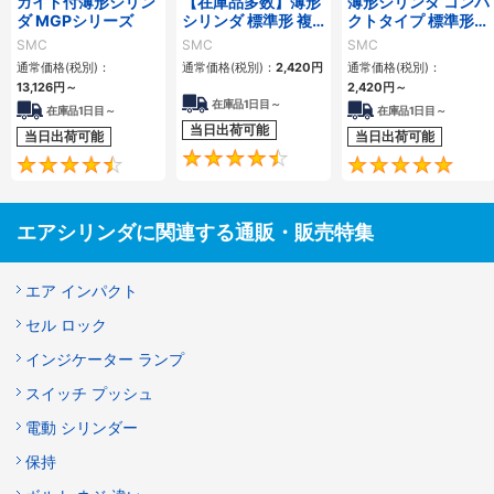
ガイド付薄形シリン
【在庫品多数】薄形
薄形シリンダ コンパ
ダ MGPシリーズ
シリンダ 標準形 複
クトタイプ 標準形
動・片ロッド CQ2
複動 片ロッド CQS
SMC
SMC
SMC
シリーズ
シリーズ
通常価格(税別)：
通常価格(税別)：
2,420
円
通常価格(税別)：
13,126
円
～
2,420
円
～
在庫品1日目～
在庫品1日目～
在庫品1日目～
当日出荷可能
当日出荷可能
当日出荷可能
4.5
4.6
エアシリンダに関連する通販・販売特集
エア インパクト
セル ロック
インジケーター ランプ
スイッチ プッシュ
電動 シリンダー
保持