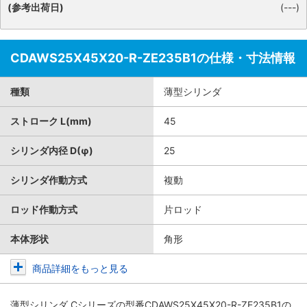
(参考出荷日)
(---)
CDAWS25X45X20-R-ZE235B1の仕様・寸法情報
種類
薄型シリンダ
ストローク L(mm)
45
シリンダ内径 D(φ)
25
シリンダ作動方式
複動
ロッド作動方式
片ロッド
本体形状
角形
商品詳細をもっと見る
薄型シリンダ Cシリーズ
の型番CDAWS25X45X20-R-ZE235B1の