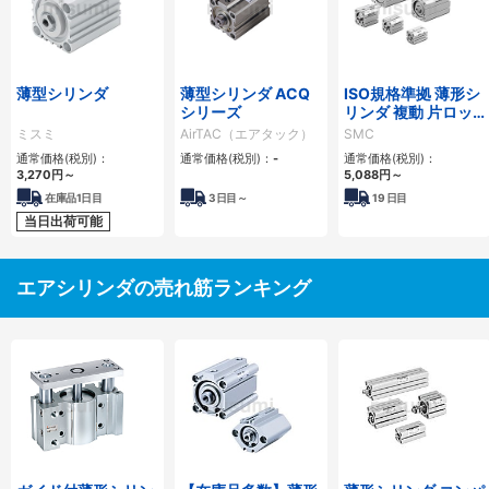
薄型シリンダ
薄型シリンダ ACQ
ISO規格準拠 薄形シ
シリーズ
リンダ 複動 片ロッ
ド C55シリーズ
ミスミ
AirTAC（エアタック）
SMC
通常価格(税別)：
通常価格(税別)：
-
通常価格(税別)：
3,270
円
～
5,088
円
～
在庫品1日目
3
日目～
19
日目
当日出荷可能
エアシリンダの売れ筋ランキング