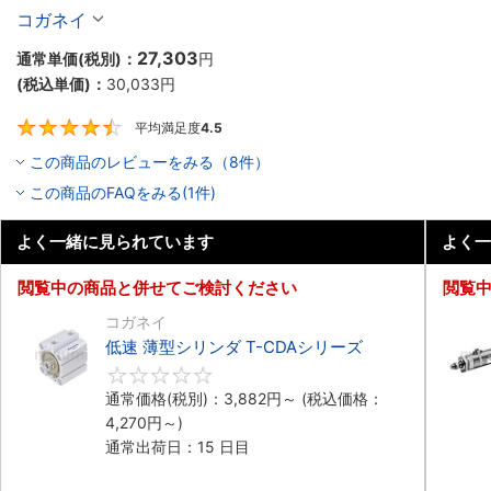
コガネイ
27,303
通常単価(税別)：
円
(税込単価)：
30,033
円
平均満足度
4.5
4.5
この商品のレビューをみる（8件）
この商品のFAQをみる(1件)
よく一緒に見られています
よく一
閲覧中の商品と併せてご検討ください
閲覧
コガネイ
低速 薄型シリンダ T-CDAシリーズ
0
通常価格(税別)：
3,882
円
～
(税込価格：
4,270
円
～)
通常出荷日：15 日目