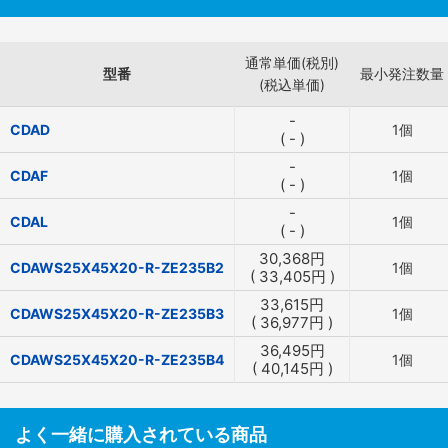
通常単価(税別)
型番
最小発注数量
(税込単価)
-
CDAD
1個
(
-
)
-
CDAF
1個
(
-
)
-
CDAL
1個
(
-
)
30,368
円
CDAWS25X45X20-R-ZE235B2
1個
(
33,405
円
)
33,615
円
CDAWS25X45X20-R-ZE235B3
1個
(
36,977
円
)
36,495
円
CDAWS25X45X20-R-ZE235B4
1個
(
40,145
円
)
よく一緒に購入されている商品