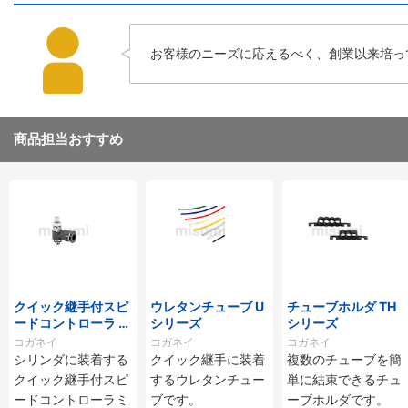
お客様のニーズに応えるべく、創業以来培っ
商品担当おすすめ
クイック継手付スピ
ウレタンチューブ U
チューブホルダ TH
ードコントローラ ス
シリーズ
シリーズ
タンダードタイプ S
コガネイ
コガネイ
コガネイ
C□-M・SS□-Mシ
シリンダに装着する
クイック継手に装着
複数のチューブを簡
リーズ
クイック継手付スピ
するウレタンチュー
単に結束できるチュ
ードコントローラミ
ブです。
ーブホルダです。