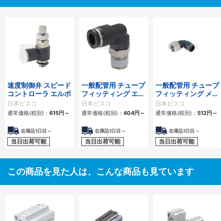
速度制御弁 スピード
一般配管用 チューブ
一般配管用 チューブ
コントローラ エルボ
フィッティング エル
フィッティング メス
ボ
エルボ
日本ピスコ
日本ピスコ
日本ピスコ
通常価格(税別)：
615
円
～
通常価格(税別)：
404
円
～
通常価格(税別)：
512
円
～
在庫品1日目～
在庫品1日目～
在庫品1日目～
当日出荷可能
当日出荷可能
当日出荷可能
この商品を見た人は、こんな商品も見ています