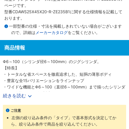
ページです。
型番CDAWS25X45X20-R-ZE235B1に関する仕様情報を記載して
おります。
一部型番の仕様・寸法を掲載しきれていない場合がございます
ので、詳細は
メーカーカタログ
をご覧ください。
商品情報
Φ6～100（シリンダ径6～100mm）のジグシリンダ。
【特長】
・トータルな省スペースを徹底追求した、短胴の薄形ボディ
・豊富な全15バリエーションをラインナップ
・ワイドな機能とΦ6～100（直径6～100mm）まで揃ったシリンダ
径で、多様なニーズに対応
続きを読む
・スクエアロッドで回転レス機能がプラス、機械装置の高効率設計
が可能
ご注意
【用途】
左側の絞り込み条件の「タイプ」で基本形式を決定してか
・あらゆる業界の空気圧機器や生産ラインに対応
ら、絞り込み条件で商品を絞り込んでください。