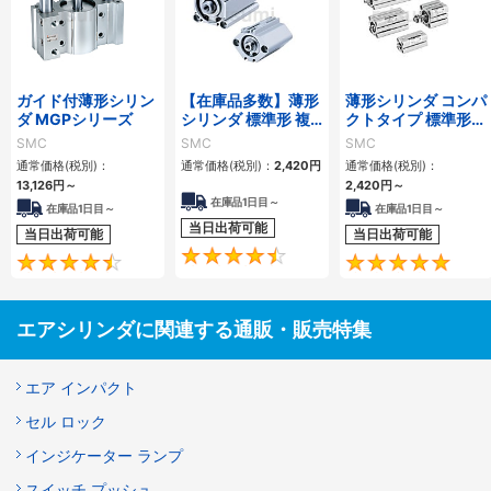
ガイド付薄形シリン
【在庫品多数】薄形
薄形シリンダ コンパ
ダ MGPシリーズ
シリンダ 標準形 複
クトタイプ 標準形
動・片ロッド CQ2
複動 片ロッド CQS
SMC
SMC
SMC
シリーズ
シリーズ
通常価格(税別)：
通常価格(税別)：
2,420
円
通常価格(税別)：
13,126
円
～
2,420
円
～
在庫品1日目～
在庫品1日目～
在庫品1日目～
当日出荷可能
当日出荷可能
当日出荷可能
4.5
4.6
エアシリンダに関連する通販・販売特集
エア インパクト
セル ロック
インジケーター ランプ
スイッチ プッシュ