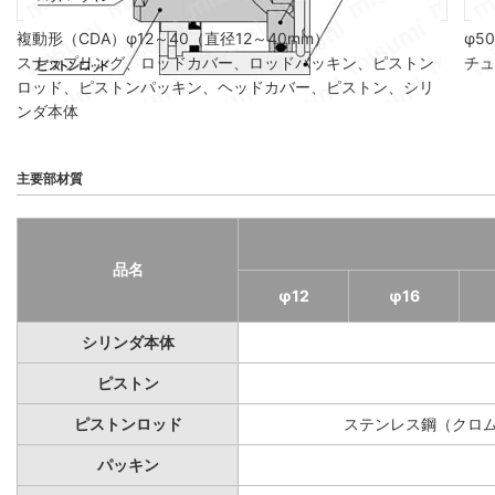
複動形（CDA）φ12～40（直径12～40mm）
φ5
スナップリング、ロッドカバー、ロッドパッキン、ピストン
チュ
ロッド、ピストンパッキン、ヘッドカバー、ピストン、シリ
ンダ本体
主要部材質
品名
φ12
φ16
シリンダ本体
ピストン
ピストンロッド
ステンレス鋼（クロ
パッキン