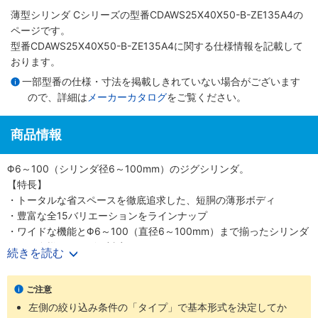
薄型シリンダ Cシリーズ
の型番CDAWS25X40X50-B-ZE135A4の
ページです。
型番CDAWS25X40X50-B-ZE135A4に関する仕様情報を記載して
おります。
一部型番の仕様・寸法を掲載しきれていない場合がございます
ので、詳細は
メーカーカタログ
をご覧ください。
商品情報
Φ6～100（シリンダ径6～100mm）のジグシリンダ。
【特長】
・トータルな省スペースを徹底追求した、短胴の薄形ボディ
・豊富な全15バリエーションをラインナップ
・ワイドな機能とΦ6～100（直径6～100mm）まで揃ったシリンダ
径で、多様なニーズに対応
続きを読む
・スクエアロッドで回転レス機能がプラス、機械装置の高効率設計
が可能
ご注意
【用途】
左側の絞り込み条件の「タイプ」で基本形式を決定してか
・あらゆる業界の空気圧機器や生産ラインに対応