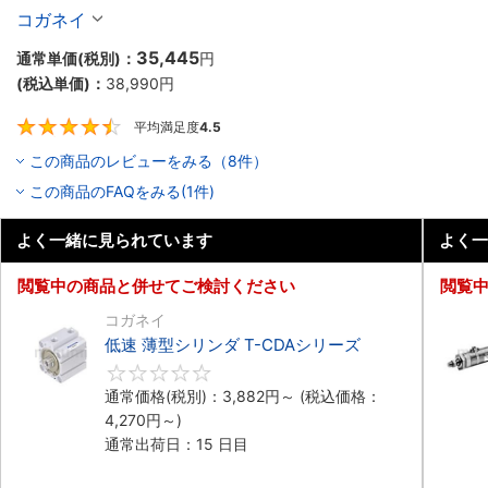
コガネイ
35,445
通常単価(税別)：
円
(税込単価)：
38,990
円
平均満足度
4.5
4.5
この商品のレビューをみる（8件）
この商品のFAQをみる(1件)
よく一緒に見られています
よく一
閲覧中の商品と併せてご検討ください
閲覧
コガネイ
低速 薄型シリンダ T-CDAシリーズ
0
通常価格(税別)：
3,882
円
～
(税込価格：
4,270
円
～)
通常出荷日：15 日目