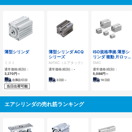
薄型シリンダ
薄型シリンダ ACQ
ISO規格準拠 薄形シ
シリーズ
リンダ 複動 片ロッ
ド C55シリーズ
ミスミ
AirTAC（エアタック）
SMC
通常価格(税別)：
通常価格(税別)：
-
通常価格(税別)：
3,270
円
～
5,088
円
～
在庫品1日目
3
日目～
19
日目
当日出荷可能
エアシリンダの売れ筋ランキング