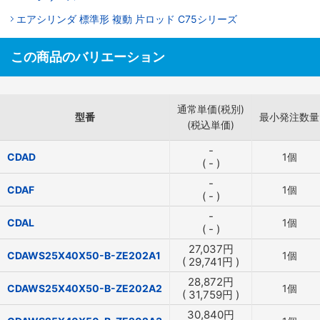
エアシリンダ 標準形 複動 片ロッド C75シリーズ
この商品のバリエーション
通常単価(税別)
型番
最小発注数量
(税込単価)
-
CDAD
1個
(
-
)
-
CDAF
1個
(
-
)
-
CDAL
1個
(
-
)
27,037
円
CDAWS25X40X50-B-ZE202A1
1個
(
29,741
円
)
28,872
円
CDAWS25X40X50-B-ZE202A2
1個
(
31,759
円
)
30,840
円