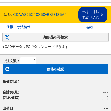
仕様・寸法

型番:
CDAWS25X40X50-B-ZE135A4
で絞り込む
仕様・寸法情報
保存
類似品を再検索
※CADデータはPCでダウンロードできます
ご注文数：
価格を確認
単価(税別)
---
合計(税別)
---
(税込価格)
(
---
)
出荷日
---