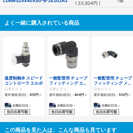
CDAWS25X40X50-B-ZE202A3
1個
(
33,924
円
)
よく一緒に購入されている商品
速度制御弁 スピード
一般配管用 チューブ
一般配管用 チューブ
コントローラ エルボ
フィッティング エル
フィッティング メス
ボ
エルボ
日本ピスコ
日本ピスコ
日本ピスコ
通常価格(税別)：
615
円
～
通常価格(税別)：
404
円
～
通常価格(税別)：
512
円
～
在庫品1日目～
在庫品1日目～
在庫品1日目～
当日出荷可能
当日出荷可能
当日出荷可能
この商品を見た人は、こんな商品も見ています