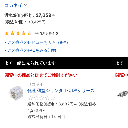
コガネイ
27,659
通常単価(税別)：
円
(税込単価)：
30,425
円
平均満足度
4.5
4.5
この商品のレビューをみる（8件）
この商品のFAQをみる(1件)
よく一緒に見られています
よく一
閲覧中の商品と併せてご検討ください
閲覧
コガネイ
低速 薄型シリンダ T-CDAシリーズ
0
通常価格(税別)：
3,882
円
～
(税込価格：
4,270
円
～)
通常出荷日：15 日目