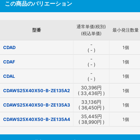
この商品のバリエーション
通常単価(税別)
型番
最小発注数量
(税込単価)
-
CDAD
1個
(
-
)
-
CDAF
1個
(
-
)
-
CDAL
1個
(
-
)
30,396
円
CDAWS25X40X50-B-ZE135A2
1個
(
33,436
円
)
33,136
円
CDAWS25X40X50-B-ZE135A3
1個
(
36,450
円
)
35,445
円
CDAWS25X40X50-B-ZE135A4
1個
(
38,990
円
)