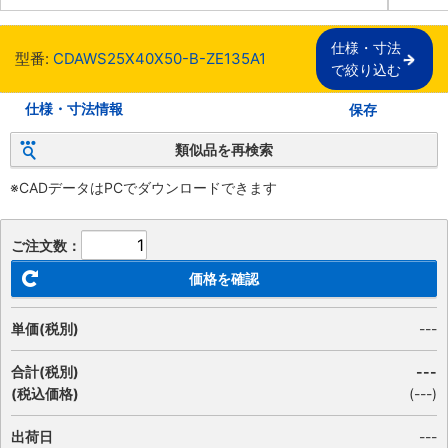
仕様・寸法

型番:
CDAWS25X40X50-B-ZE135A1
で絞り込む
仕様・寸法情報
保存
類似品を再検索
※CADデータはPCでダウンロードできます
ご注文数：
価格を確認
単価(税別)
---
合計(税別)
---
(税込価格)
(
---
)
出荷日
---