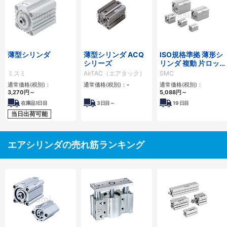
薄型シリンダ
薄型シリンダ ACQ
ISO規格準拠 薄形シ
シリーズ
リンダ 複動 片ロッ
ド C55シリーズ
ミスミ
AirTAC（エアタック）
SMC
通常価格(税別)：
通常価格(税別)：
-
通常価格(税別)：
3,270
円
～
5,088
円
～
在庫品1日目
3
日目～
19
日目
当日出荷可能
エアシリンダの売れ筋ランキング