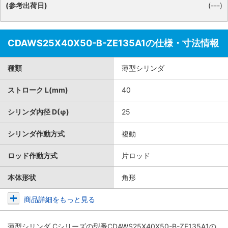
(参考出荷日)
(---)
CDAWS25X40X50-B-ZE135A1の仕様・寸法情報
種類
薄型シリンダ
ストローク L(mm)
40
シリンダ内径 D(φ)
25
シリンダ作動方式
複動
ロッド作動方式
片ロッド
本体形状
角形
商品詳細をもっと見る
薄型シリンダ Cシリーズ
の型番CDAWS25X40X50-B-ZE135A1の