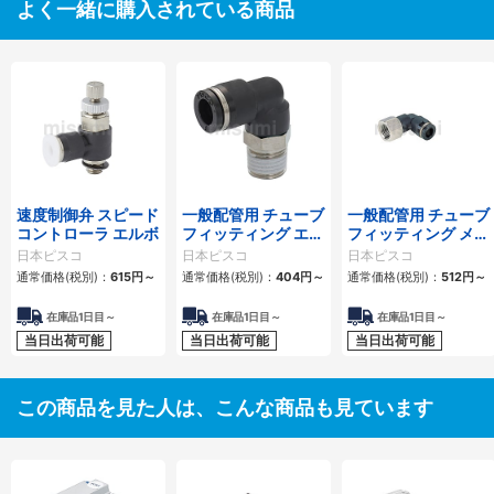
よく一緒に購入されている商品
速度制御弁 スピード
一般配管用 チューブ
一般配管用 チューブ
コントローラ エルボ
フィッティング エル
フィッティング メス
ボ
エルボ
日本ピスコ
日本ピスコ
日本ピスコ
通常価格(税別)：
615
円
～
通常価格(税別)：
404
円
～
通常価格(税別)：
512
円
～
在庫品1日目～
在庫品1日目～
在庫品1日目～
当日出荷可能
当日出荷可能
当日出荷可能
この商品を見た人は、こんな商品も見ています