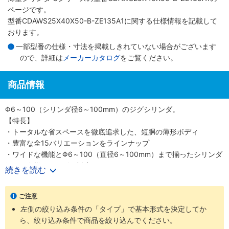
ページです。
型番CDAWS25X40X50-B-ZE135A1に関する仕様情報を記載して
おります。
一部型番の仕様・寸法を掲載しきれていない場合がございます
ので、詳細は
メーカーカタログ
をご覧ください。
商品情報
Φ6～100（シリンダ径6～100mm）のジグシリンダ。
【特長】
・トータルな省スペースを徹底追求した、短胴の薄形ボディ
・豊富な全15バリエーションをラインナップ
・ワイドな機能とΦ6～100（直径6～100mm）まで揃ったシリンダ
径で、多様なニーズに対応
続きを読む
・スクエアロッドで回転レス機能がプラス、機械装置の高効率設計
が可能
ご注意
【用途】
左側の絞り込み条件の「タイプ」で基本形式を決定してか
・あらゆる業界の空気圧機器や生産ラインに対応
ら、絞り込み条件で商品を絞り込んでください。