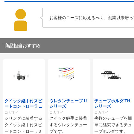
お客様のニーズに応えるべく、創業以来培っ
商品担当おすすめ
クイック継手付スピ
ウレタンチューブ U
チューブホルダ TH
ードコントローラ ス
シリーズ
シリーズ
タンダードタイプ S
コガネイ
コガネイ
コガネイ
C□-M・SS□-Mシ
シリンダに装着する
クイック継手に装着
複数のチューブを簡
リーズ
クイック継手付スピ
するウレタンチュー
単に結束できるチュ
ードコントローラミ
ブです。
ーブホルダです。