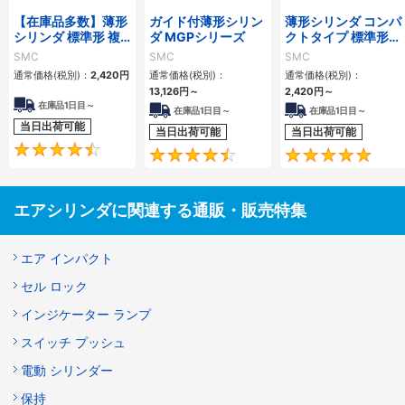
【在庫品多数】薄形
ガイド付薄形シリン
薄形シリンダ コンパ
シリンダ 標準形 複
ダ MGPシリーズ
クトタイプ 標準形
動・片ロッド CQ2
複動 片ロッド CQS
SMC
SMC
SMC
シリーズ
シリーズ
通常価格(税別)：
2,420
円
通常価格(税別)：
通常価格(税別)：
13,126
円
～
2,420
円
～
在庫品1日目～
在庫品1日目～
在庫品1日目～
当日出荷可能
当日出荷可能
当日出荷可能
4.5
4.6
エアシリンダに関連する通販・販売特集
エア インパクト
セル ロック
インジケーター ランプ
スイッチ プッシュ
電動 シリンダー
保持