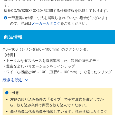
す。
型番CDAWS25X40X20-Rに関する仕様情報を記載しております。
一部型番の仕様・寸法を掲載しきれていない場合がございます
ので、詳細は
メーカーカタログ
をご覧ください。
商品情報
Φ6～100（シリンダ径6～100mm）のジグシリンダ。
【特長】
・トータルな省スペースを徹底追求した、短胴の薄形ボディ
・豊富な全15バリエーションをラインナップ
・ワイドな機能とΦ6～100（直径6～100mm）まで揃ったシリンダ
径で、多様なニーズに対応
続きを読む
・スクエアロッドで回転レス機能がプラス、機械装置の高効率設計
が可能
ご注意
【用途】
左側の絞り込み条件の「タイプ」で基本形式を決定してか
・あらゆる業界の空気圧機器や生産ラインに対応
ら、絞り込み条件で商品を絞り込んでください。
商品画像は代表画像を掲載しています。詳細形状はカタログ