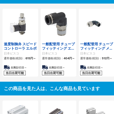
速度制御弁 スピード
一般配管用 チューブ
一般配管用 チューブ
コントローラ エルボ
フィッティング エル
フィッティング メス
ボ
エルボ
日本ピスコ
日本ピスコ
日本ピスコ
通常価格(税別)：
615
円
～
通常価格(税別)：
404
円
～
通常価格(税別)：
512
円
～
在庫品1日目～
在庫品1日目～
在庫品1日目～
当日出荷可能
当日出荷可能
当日出荷可能
この商品を見た人は、こんな商品も見ています