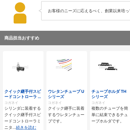
お客様のニーズに応えるべく、創業以来培っ
商品担当おすすめ
クイック継手付スピ
ウレタンチューブ U
チューブホルダ TH
ードコントローラ ス
シリーズ
シリーズ
タンダードタイプ S
コガネイ
コガネイ
コガネイ
C□-M・SS□-Mシ
シリンダに装着する
クイック継手に装着
複数のチューブを簡
リーズ
クイック継手付スピ
するウレタンチュー
単に結束できるチュ
ードコントローラミ
ブです。
ーブホルダです。
ニタ
...
続きを読む