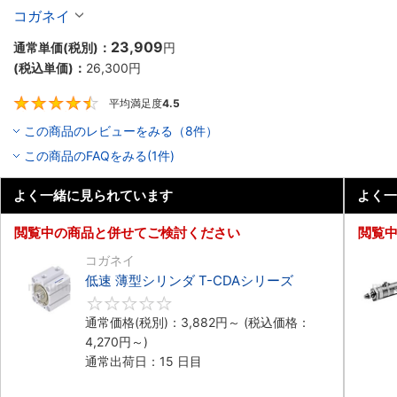
コガネイ
23,909
通常単価(税別)：
円
(税込単価)：
26,300
円
平均満足度
4.5
4.5
この商品のレビューをみる（8件）
この商品のFAQをみる(1件)
よく一緒に見られています
よく一
閲覧中の商品と併せてご検討ください
閲覧
コガネイ
低速 薄型シリンダ T-CDAシリーズ
0
通常価格(税別)：
3,882
円
～
(税込価格：
4,270
円
～)
通常出荷日：15 日目