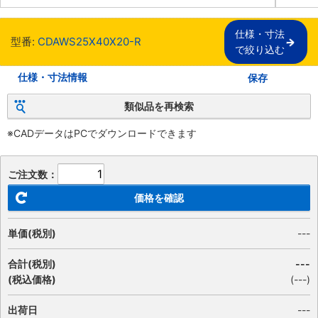
仕様・寸法

型番:
CDAWS25X40X20-R
で絞り込む
仕様・寸法情報
保存
類似品を再検索
※CADデータはPCでダウンロードできます
ご注文数：
価格を確認
単価(税別)
---
合計(税別)
---
(税込価格)
(
---
)
出荷日
---