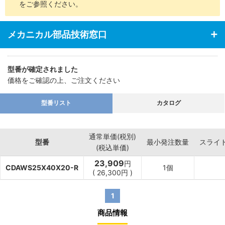
をご参照ください。
メカニカル部品技術窓口
型番が確定されました
価格をご確認の上、ご注文ください
型番リスト
カタログ
通常単価(税別)
型番
最小発注数量
スライ
(税込単価)
23,909
円
CDAWS25X40X20-R
1個
(
26,300
円
)
1
商品情報