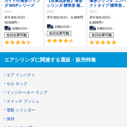
ガイド付薄形シリン
【在庫品多数】薄形
薄形シリンダ コンパ
ダ MGPシリーズ
シリンダ 標準形 複
クトタイプ 標準形
動・片ロッド CQ2
複動 片ロッド CQS
SMC
SMC
SMC
シリーズ
シリーズ
通常価格(税別)：
通常価格(税別)：
2,420
円
通常価格(税別)：
13,126
円
～
2,420
円
～
在庫品1日目～
在庫品1日目～
在庫品1日目～
当日出荷可能
当日出荷可能
当日出荷可能
4.5
4.6
エアシリンダに関連する通販・販売特集
エア インパクト
セル ロック
インジケーター ランプ
スイッチ プッシュ
電動 シリンダー
保持