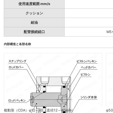
使用速度範囲 mm/s
クッション
給油
配管接続経口
M5×
内部構造と各部名称
複動形（CDA）φ12～40（直径12～40mm）
φ5