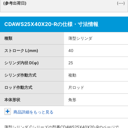
(参考出荷日)
(---)
CDAWS25X40X20-Rの仕様・寸法情報
種類
薄型シリンダ
ストローク L(mm)
40
シリンダ内径 D(φ)
25
シリンダ作動方式
複動
ロッド作動方式
片ロッド
本体形状
角形
商品詳細をもっと見る
薄型シリンダ Cシリーズ
の型番CDAWS25X40X20-Rのページで