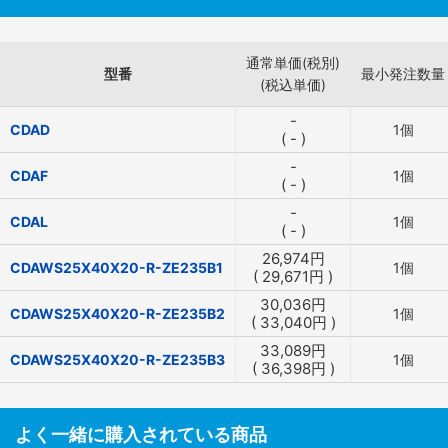
通常単価(税別)
型番
最小発注数量
(税込単価)
-
CDAD
1個
(
-
)
-
CDAF
1個
(
-
)
-
CDAL
1個
(
-
)
26,974
円
CDAWS25X40X20-R-ZE235B1
1個
(
29,671
円
)
30,036
円
CDAWS25X40X20-R-ZE235B2
1個
(
33,040
円
)
33,089
円
CDAWS25X40X20-R-ZE235B3
1個
(
36,398
円
)
よく一緒に購入されている商品