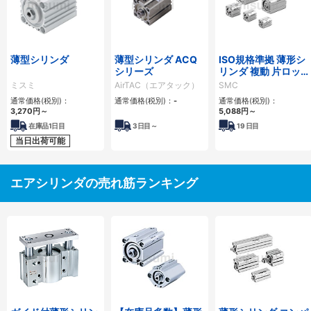
薄型シリンダ
薄型シリンダ ACQ
ISO規格準拠 薄形シ
シリーズ
リンダ 複動 片ロッ
ド C55シリーズ
ミスミ
AirTAC（エアタック）
SMC
通常価格(税別)：
通常価格(税別)：
-
通常価格(税別)：
3,270
円
～
5,088
円
～
在庫品1日目
3
日目～
19
日目
当日出荷可能
エアシリンダの売れ筋ランキング